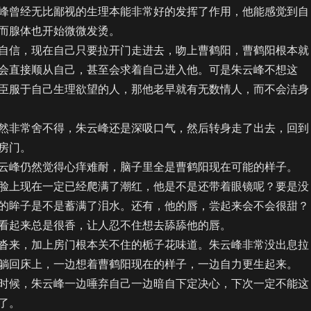
曾经无比鄙视的生理本能非常好的发挥了作用，他能感觉到自
而腺体也开始微微发烫。
信，现在自己只要拉开门走进去，吻上曹鹤阳，曹鹤阳根本就
会直接顺从自己，甚至会求着自己进入他。可是朱云峰不想这
臣服于自己生理欲望的人，那他老早就有无数情人，而不会洁身
非常舍不得，朱云峰还是深吸口气，然后转身走了出去，回到
房门。
峰仍然觉得心痒难耐，脑子里全是曹鹤阳现在可能的样子。
上现在一定已经爬满了潮红，他是不是还带着眼镜呢？要是没
的眸子是不是蓄满了泪水。还有，他的唇，尝起来会不会很甜？
看起来总是很香，让人忍不住想去舔舔他的唇。
来，加上房门根本关不住的栀子花味道。朱云峰非常没出息拉
躺回床上，一边想着曹鹤阳现在的样子，一边自力更生起来。
候，朱云峰一边唾弃自己一边暗自下定决心，下次一定不能这
了。