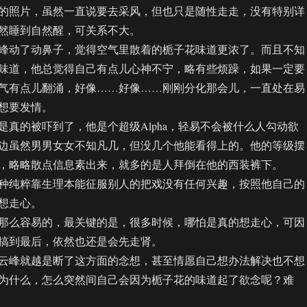
的照片，虽然一直说要去采风，但也只是随性走走，没有特别详
然睡到自然醒，可关系不大。
动了动鼻子，觉得空气里散着的栀子花味道更浓了。而且不知
味道，他总觉得自己有点儿心神不宁，略有些烦躁，如果一定要
气有点儿翻涌，好像……好像……刚刚分化那会儿，一直处在易
想要发情。
的被吓到了，他是个超级Alpha，轻易不会被什么人勾动欲
边虽然男男女女不知凡几，但没几个他能看得上的。他的等级摆
，略略散点信息素出来，就多的是人拜倒在他的西装裤下。
纯粹靠生理本能征服别人的把戏没有任何兴趣，按照他自己的
想走心。
么容易的，最关键的是，很多时候，哪怕是真的想走心，可因
搞到最后，依然也还是会先走肾。
峰就越是断了这方面的念想，甚至情愿自己想办法解决也不想
为什么，怎么突然间自己会因为栀子花的味道起了欲念呢？难