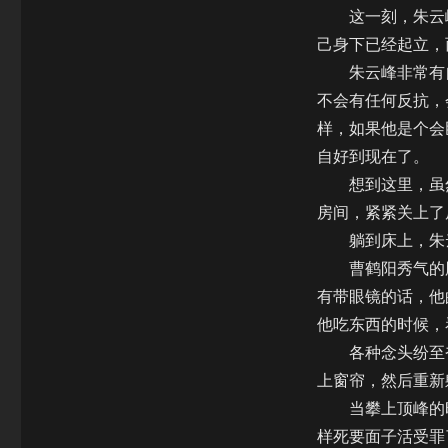
这一刻，朱云峰
己身下已经起立，
朱云峰非常有自
不会有任何反抗，
样，如果他是个会
自好到现在了。
想到这里，虽然
房间，紧紧关上了
躺到床上，朱云
曹鹤阳秀气的脸
有带眼镜的话，他
他吃东西的时候，
各种念头纷至沓
上窗帘，然后重新
当攀上顶峰的时
样死要面子活受罪