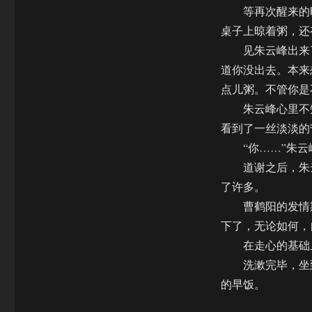
等再次醒来的时
桌子上晾着粥，还
见朱云峰出来了
道你没出去。本来
点儿粥。不管你是
朱云峰心里不知
看到了一丝淡淡的
“你……”朱云峰
道谢之后，朱云
了许多。
曹鹤阳的发情期
下了，无论如何，
在走心的基础上
洗漱完毕，坐到
的早饭。