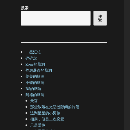
搜索
搜
索
一些汇总
碎碎念
Zone的脑洞
炸鸡薯条的脑洞
姜姜的脑洞
小蝶的脑洞
BS的脑洞
阿器的脑洞
天官
那些散落在光阴缝隙间的片段
追到星星的小男孩
相亲，但是二次恋爱
只是爱你