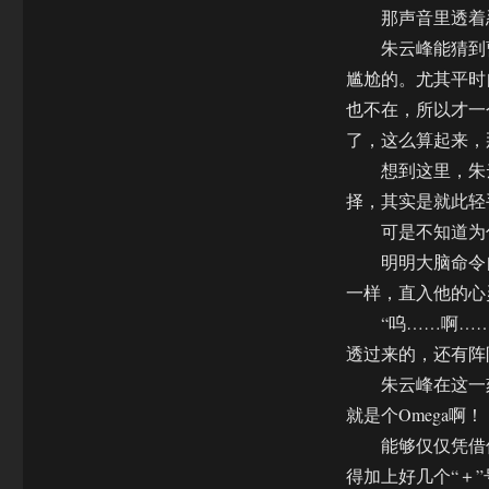
那声音里透着忍
朱云峰能猜到曹
尴尬的。尤其平时
也不在，所以才一
了，这么算起来，
想到这里，朱云
择，其实是就此轻
可是不知道为什
明明大脑命令自
一样，直入他的心
“呜……啊……
透过来的，还有阵
朱云峰在这一刻突
就是个Omega啊！
能够仅仅凭借信
得加上好几个“＋”