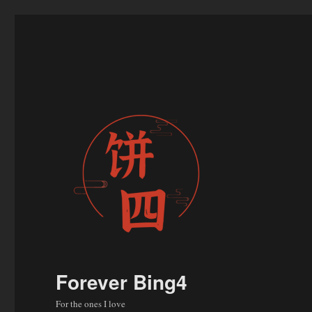
Forever Bing4
For the ones I love