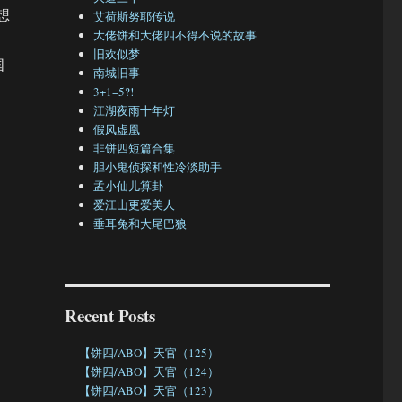
想
艾荷斯努耶传说
大佬饼和大佬四不得不说的故事
旧欢似梦
国
南城旧事
3+1=5?!
江湖夜雨十年灯
假凤虚凰
非饼四短篇合集
胆小鬼侦探和性冷淡助手
孟小仙儿算卦
爱江山更爱美人
垂耳兔和大尾巴狼
Recent Posts
【饼四/ABO】天官（125）
【饼四/ABO】天官（124）
【饼四/ABO】天官（123）