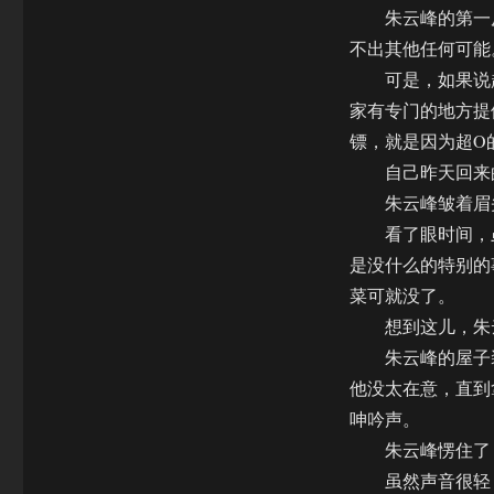
朱云峰的第一反应
不出其他任何可能
可是，如果说超
家有专门的地方提
镖，就是因为超O
自己昨天回来的
朱云峰皱着眉头
看了眼时间，虽
是没什么的特别的
菜可就没了。
想到这儿，朱云
朱云峰的屋子装
他没太在意，直到
呻吟声。
朱云峰愣住了，
虽然声音很轻，