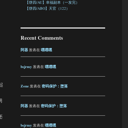
【饼四/AU】幸福副本（一发完）
【饼四/ABO】天官（122）
Recent Comments
阿器
嘿嘿嘿
发表在
bsjrmy
嘿嘿嘿
发表在
起
Zone
密码保护：堕落
发表在
明
阿器
密码保护：堕落
发表在
还
bsjrmy
嘿嘿嘿
发表在