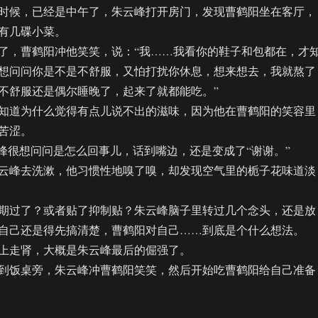
候，已经是中午了，朱云峰打开房门，发现曹鹤阳坐在客厅，
有几碟小菜。
，曹鹤阳冲他笑笑，说：“我……我看你的鞋子和包都在，才
想问问你是不是不舒服，又怕打扰你休息，想来想去，我就熬了
不舒服还是偶尔睡晚了，起来了就都能吃。”
道为什么觉得有点儿说不出的滋味，因为他在曹鹤阳的笑容里
苦涩。
很想问问是怎么回事儿，话到嘴边，还是变成了“谢谢。”
峰去洗漱，他习惯性地嗅了嗅，却发现空气里的栀子花味道淡
过了？或者贴了抑制贴？朱云峰脑子里转过几个念头，还是放
自己还是得先搞清楚，曹鹤阳对自己……到底是个什么想法。
走肾，大概是朱云峰最后的倔强了。
饭桌旁，朱云峰冲曹鹤阳笑笑，然后开始吃曹鹤阳给自己准备