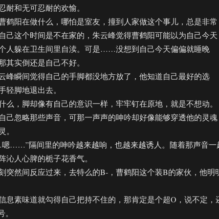
耐和无可忍耐的欢愉。
鹤阳在做什么，哪怕是室友，撞到人家做这个事儿，总是非常
自己这个时间是不在家的，朱云峰觉得曹鹤阳可能以为自己今天
个人躲在卫生间里自渎。可是……没想到自己今天偏偏就睡晚
那其实倒还是自己不好。
峰瞬间觉得自己的手脚都没地方放了，他知道自己最好的选
手轻脚地退出去。
么，脚却像有自己的意识一样，牢牢钉在原地，就是不想动。
己忽略那些声音，可那一声声的呻吟却好像能够穿透他的灵魂
灵。
嗯……”隔间里的呻吟越来越响，也越来越诱人。随着那声音一
阵沁人心脾的栀子花香气。
然间反应过来，去特么的B-，曹鹤阳这个装B的家伙，他明
息素味道就勾得自己把持不住的，那肯定是个超O，说不定，
号。