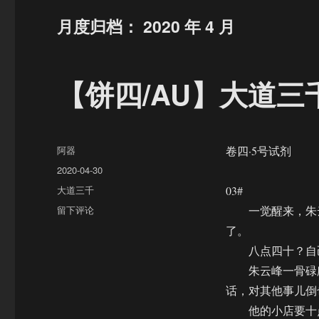
月度归档：
2020 年 4 月
【饼四/AU】大道三千（
作
阿器
卷四·5号试剂
者
发
2020-04-30
布
分
大道三千
03#
于
类
于
留下评论
一觉醒来，朱云
【饼
了。
四/AU】
八点四十？自己
大
道
朱云峰一骨碌爬
三
话，对其他事儿倒
千
他的小店要十点
（25/4.3）