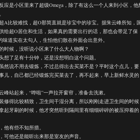
是小区里来了超级Omega，除了有这么一个人来到小区，他
。
A比较难找，超O那简直就是珍宝中的珍宝。据朱云峰所知，
供给超O居住和生活，如果真的需要出行的话，那也会带足了保
的味道实在太勾人，生怕他们散在外面会出意外。
时候，没听说小区来了什么大人物啊？
想了足有十分钟，还是没想明白这个问题。
然说不用去锻炼，不过总得出去买菜不是？平时这个点儿，要
事儿，自己都已经锻炼完买菜去了，再不起来，早上新鲜水灵的
峰站起来，“哗啦”一声拉开窗帘，准备去洗漱。
修得比较精致，卫生间干湿分离，所以刚刚走进卫生间的时候
拿起牙刷的时候，他才突然听到隔间里有细细碎碎的被压抑着的
他有些不知所措。
可他还是能听出来那是室友的声音。