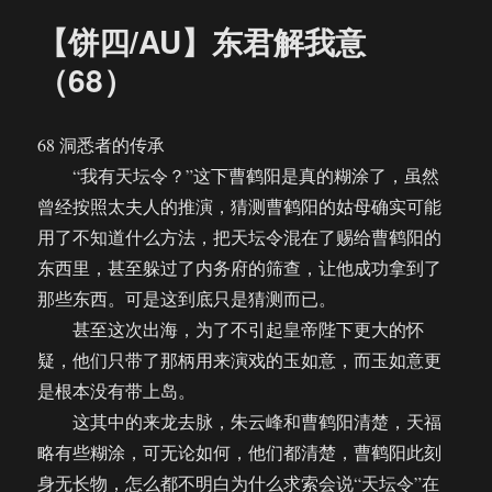
东
【饼四/AU】东君解我意
君
解
（68）
我
意
（69）
68 洞悉者的传承
“我有天坛令？”这下曹鹤阳是真的糊涂了，虽然
曾经按照太夫人的推演，猜测曹鹤阳的姑母确实可能
用了不知道什么方法，把天坛令混在了赐给曹鹤阳的
东西里，甚至躲过了内务府的筛查，让他成功拿到了
那些东西。可是这到底只是猜测而已。
甚至这次出海，为了不引起皇帝陛下更大的怀
疑，他们只带了那柄用来演戏的玉如意，而玉如意更
是根本没有带上岛。
这其中的来龙去脉，朱云峰和曹鹤阳清楚，天福
略有些糊涂，可无论如何，他们都清楚，曹鹤阳此刻
身无长物，怎么都不明白为什么求索会说“天坛令”在