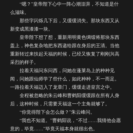
“嗯？”皇帝陛下心中一阵心潮澎湃，不知道是什
么滋味。
那些字闪烁几下后，又缓缓消失。那块东西又从
新变成黑漆漆一块。
皇帝陛下想了想，重新用明黄色绸缎将那块东西
盖上，神色复杂地把东西递给跟在身后的王清。当他
重新转过来扶起天福的时候，已经又恢复了刚刚兴高
采烈的样子。
拉着天福问东问西，问她在蓬莱岛上的种种见
闻，问她跟仙师学了些什么，如此种种，不一而足。
一路拉着天福迈入了龙章门，缓缓走进皇宫之中。
全程被忽略的朱云峰和曹鹤阳缓缓跟在所有人身
后，这种时候，只需要天福这一个主角就够了。
“你觉得陛下会怎么做？”朱云峰问。
“我也不知道。”曹鹤阳说，“不过……我猜他会愿
意的，毕竟……”毕竟天福本身就很出色。