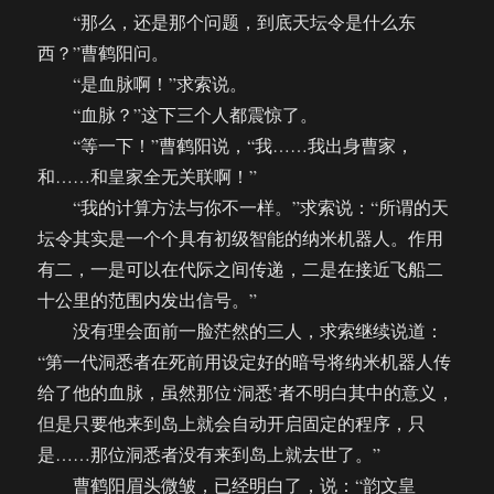
“那么，还是那个问题，到底天坛令是什么东
西？”曹鹤阳问。
“是血脉啊！”求索说。
“血脉？”这下三个人都震惊了。
“等一下！”曹鹤阳说，“我……我出身曹家，
和……和皇家全无关联啊！”
“我的计算方法与你不一样。”求索说：“所谓的天
坛令其实是一个个具有初级智能的纳米机器人。作用
有二，一是可以在代际之间传递，二是在接近飞船二
十公里的范围内发出信号。”
没有理会面前一脸茫然的三人，求索继续说道：
“第一代洞悉者在死前用设定好的暗号将纳米机器人传
给了他的血脉，虽然那位‘洞悉’者不明白其中的意义，
但是只要他来到岛上就会自动开启固定的程序，只
是……那位洞悉者没有来到岛上就去世了。”
曹鹤阳眉头微皱，已经明白了，说：“韵文皇