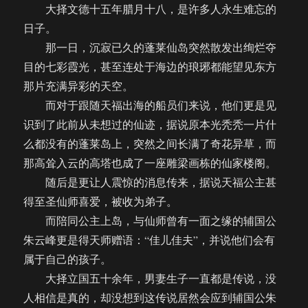
大择文德十五年腊月十八，是许多人永生难忘的
日子。
那一日，沉寂已久的蓬莱仙岛突然散发出绚烂夺
目的七彩霞光，甚至连处于海边的琅琊都能望见东方
那片充满异彩的天空。
而对于跟随天福出海的船员们来说，他们更是见
识到了此前从未想过的仙迹，据说原本光秃秃一片什
么都没有的蓬莱岛上，突然之间长满了奇花异草，而
那高耸入云的高塔也成了一座雕梁画栋的仙家楼阁。
随后是更让人震惊的消息传来，据说天福公主甚
得至圣仙师喜爱，被收为弟子。
而陪同公主上岛，与仙师曾有一面之缘的辅国公
朱云峰更是得天师赠语：“佳儿佳夫”，并说他们会有
属于自己的孩子。
大择立国五十余年，男妻生子一直都是传说，没
人相信是真的，却没想到这传说居然会应到辅国公朱