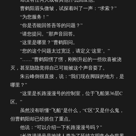
曹鹤阳眉头微皱，试探着叫了一声：“求索？”
“为您服务！”
“你是否能回答吾等的问题？”
“请您提问。”那声音回答。
“这里是哪里？”曹鹤阳问。
“您的这个问题太过宽泛，请定义‘这里’。”
“……”曹鹤阳愣了愣，刚刚升起的一些欣喜被浇
灭，甚至隐隐觉得自己可能被这个声音耍了。
朱云峰倒很直接，说：“我们现在脚踩的地方，是
哪里？”
“这里是长路漫漫号的控制室，位于飞船第36层C
区。”
虽然没有听懂“飞船”是什么，“C区”又是什么鬼，
但曹鹤阳却已经抓住了重点。
他说：“可以介绍一下长路漫漫号吗？”
“长路漫漫号是地球人类为了延续文明集合全世界