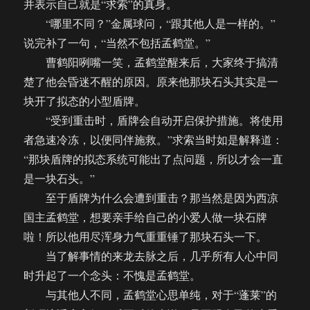
并表示自己就是“求索”的真身。
“哪里不同？”金属球问，“跟其他人是一样的。”
说完补了一句，“当然不包括孟鹤堂。”
曹鹤阳咧嘴一笑，孟鹤堂醒来后，大家终于搞清
楚了他会昏迷不醒的原因。原来他那块石头其实是一
块开了拟态的小型盾牌。
“受到重击时，盾牌会自动开启保护措施。将使用
者急速冷冻，以便同伴施救。”求索当时如是解释道：
“那块盾牌的拟态系统可能出了点问题，所以才会一直
是一块石头。”
至于盾牌为什么会遭到重击？那当然是因为西凉
国主孟鹤堂，想要亲手给自己的小爱人做一块石牌
啦！所以他用尽浑身力气重重锤了那块石头一下。
当了解事情的来龙去脉之后，几乎所有人心中同
时升起了一个念头：不愧是孟鹤堂。
与其他人不同，孟鹤堂心思单纯，对于“蓬莱”的