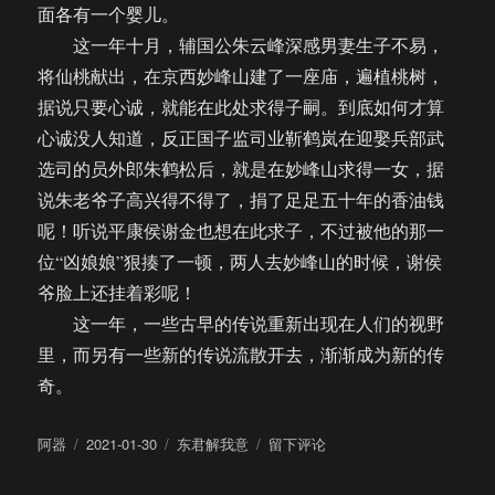
面各有一个婴儿。
这一年十月，辅国公朱云峰深感男妻生子不易，
将仙桃献出，在京西妙峰山建了一座庙，遍植桃树，
据说只要心诚，就能在此处求得子嗣。到底如何才算
心诚没人知道，反正国子监司业靳鹤岚在迎娶兵部武
选司的员外郎朱鹤松后，就是在妙峰山求得一女，据
说朱老爷子高兴得不得了，捐了足足五十年的香油钱
呢！听说平康侯谢金也想在此求子，不过被他的那一
位“凶娘娘”狠揍了一顿，两人去妙峰山的时候，谢侯
爷脸上还挂着彩呢！
这一年，一些古早的传说重新出现在人们的视野
里，而另有一些新的传说流散开去，渐渐成为新的传
奇。
作
发
分
于
阿器
2021-01-30
东君解我意
留下评论
者
布
类
【饼
于
四/AU】