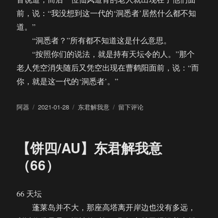
前，说：“我没想到这一代的‘洞悉者’居然什么都不知
道。”
“洞悉者？”所有都不知道这是什么意思。
“按照你们的说法，就是持有天坛令的人。”那个
老人凭空消失随后又凭空出现在曹鹤阳面前，说：“而
你，就是这一代的‘洞悉者’。”
作
发
分
于
阿器
2021-01-28
东君解我意
留下评论
者
布
类
【饼
于
四/AU】
东
【饼四/AU】东君解我意
君
解
（66）
我
意
（67）
66 天坛
蓬莱岛并不大，那座高塔离开岸边也没有多远，