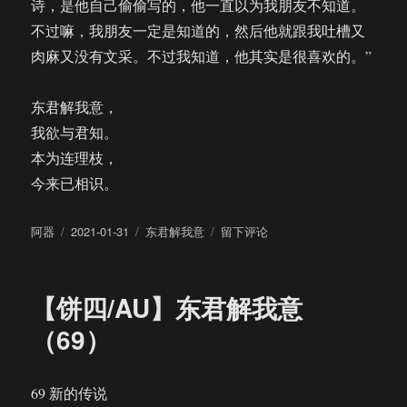
诗，是他自己偷偷写的，他一直以为我朋友不知道。
不过嘛，我朋友一定是知道的，然后他就跟我吐槽又
肉麻又没有文采。不过我知道，他其实是很喜欢的。”
东君解我意，
我欲与君知。
本为连理枝，
今来已相识。
作
发
分
于
阿器
2021-01-31
东君解我意
留下评论
者
布
类
【饼
于
四/AU】
东
【饼四/AU】东君解我意
君
解
（69）
我
意
（完）
69 新的传说