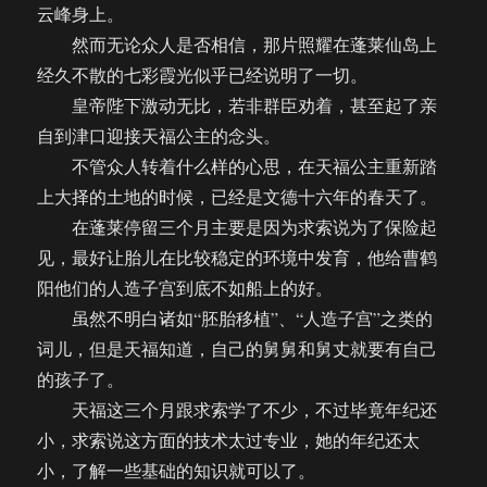
云峰身上。
然而无论众人是否相信，那片照耀在蓬莱仙岛上
经久不散的七彩霞光似乎已经说明了一切。
皇帝陛下激动无比，若非群臣劝着，甚至起了亲
自到津口迎接天福公主的念头。
不管众人转着什么样的心思，在天福公主重新踏
上大择的土地的时候，已经是文德十六年的春天了。
在蓬莱停留三个月主要是因为求索说为了保险起
见，最好让胎儿在比较稳定的环境中发育，他给曹鹤
阳他们的人造子宫到底不如船上的好。
虽然不明白诸如“胚胎移植”、“人造子宫”之类的
词儿，但是天福知道，自己的舅舅和舅丈就要有自己
的孩子了。
天福这三个月跟求索学了不少，不过毕竟年纪还
小，求索说这方面的技术太过专业，她的年纪还太
小，了解一些基础的知识就可以了。