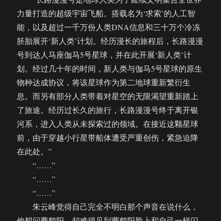
力量打造的超级宇宙飞船。搭载名为‘求索’的人工智
能，以及超过一千万份人类DNA信息和三十万个冷冻
胚胎展开‘新人类’计划。经历漫长的旅程后，长路漫漫
号到达人马座伽马5号星球，并在此开展‘新人类’计
划。经过几十年的时间，新人类与伽马5号星球的原生
物种达成协议，将该星球作为第二地球重新繁衍生
息。而另有部分人类带着对星空的无限渴望重新踏上
了旅途。经历过长久的旅行，长路漫漫号终于离开银
河系，进入人类从未探索过的领域。在接近这颗星球
前，由于穿越小行星带船体遭受严重创伤，紧急迫降
在此处。”
“……”
“……”
“……”
朱云峰觉得自己完全不明白那个声音在说什么，
他想问曹鹤阳，却难得见到曹鹤阳脸上和自己一样闪