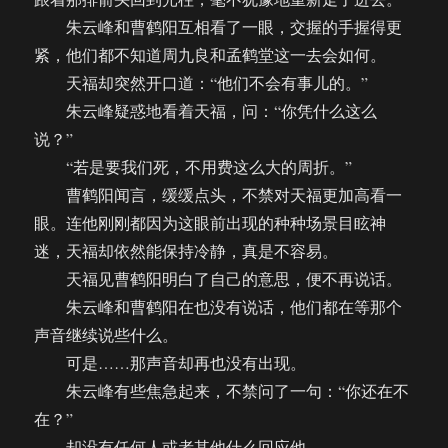
朱云峰和曹鹤阳互相看了一眼，交握的手握得更
紧，他们都不知道周九良和孟鹤堂这一去会如何。
天福却突然开口道：“他们不会有事儿的。”
朱云峰疑惑地看着天福，问：“你凭什么这么
说？”
“若是要我们死，不用费这么大的周折。”
曹鹤阳闻言，缓缓点头，不禁对天福更加高看一
眼。连他刚刚都因为这眼前出现的种种场景目眩神
迷，天福却依然能保持冷静，真是不容易。
天福见曹鹤阳明白了自己的意思，便不再说话。
朱云峰和曹鹤阳在也没有说话，他们都在等那个
声音继续说些什么。
可是……那声音却再也没有出现。
朱云峰有些焦急起来，不禁问了一句：“你还在不
在？”
却没有任何人或者其他什么回应他。