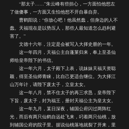
“那太子……”朱云峰有些担心，一方面怕他想左
了做傻事，一方面又生怕他想不开自暴自弃。
曹鹤阳说：“你放心吧！他虽然蠢，但身边的人不
蠢。天福现在是以势压人，那些人最知道怎么趋利避
害了。”
文德十六年，注定是会被写入大择史册的一年。
这一年四月，天福公主自蓬莱归来，奉上至圣仙
师给皇帝陛下的书信。
这一年六月，太子殿下上表，说妹妹天福天资聪
颖，得至圣仙师青睐，比自己更适合继位。为大择江
山万年计，请陛下废太子，立皇太女。
这一年八月，禁不住太子的再三求恳，皇帝陛下
下旨，废太子，封为福王，册封天福公主为皇太女。
这一年九月，某日深夜，辅国公府闪过两阵红
光，而后有两只仙鹤自远处飞来，叼着两只仙桃，放
到辅国公府的院子里。据说仙桃落地就裂了开来，里