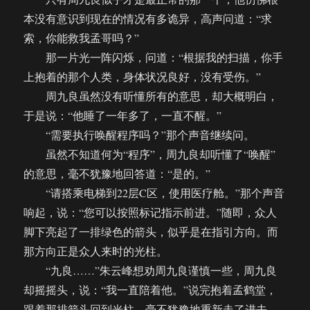
本没有意识到现在的情况有多诡异，高声问道：“求
索，你能救我孟哥吗？”
那一片光一阵闪烁，问道：“根据我的扫描，你手
上抱着的那个人类，身体状况良好，没有受伤。”
周九良虽然没有听懂所有的意思，却大概明白，
于是说：“他睡了一年多了，一直不醒。”
“需要执行唤醒程序吗？”那个声音继续问。
虽然不知道何为“程序”，周九良却听懂了“唤醒”
的意思，毫不犹豫地回答道：“是的。”
“请搭乘电梯到22层C区，使用医疗舱。”那个声音
响起，说：“您可以按照标记指示前进。”随即，众人
脚下亮起了一排绿色的箭头，似乎是在指引方向。而
那方向正是众人来时的光柱。
“九良……”朱云峰想劝周九良谨慎一些，周九良
却摇摇头，说：“我一直陪着他。”说完抱着孟鹤堂，
跟着那排箭头回到光柱，毫不犹豫地重新走了进去。