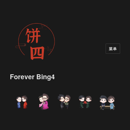
菜单
Forever Bing4