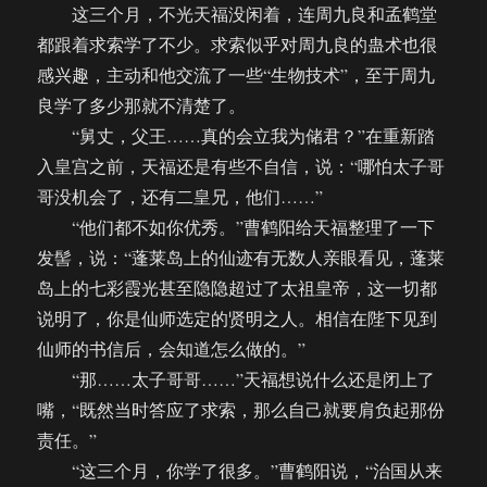
这三个月，不光天福没闲着，连周九良和孟鹤堂
都跟着求索学了不少。求索似乎对周九良的蛊术也很
感兴趣，主动和他交流了一些“生物技术”，至于周九
良学了多少那就不清楚了。
“舅丈，父王……真的会立我为储君？”在重新踏
入皇宫之前，天福还是有些不自信，说：“哪怕太子哥
哥没机会了，还有二皇兄，他们……”
“他们都不如你优秀。”曹鹤阳给天福整理了一下
发髻，说：“蓬莱岛上的仙迹有无数人亲眼看见，蓬莱
岛上的七彩霞光甚至隐隐超过了太祖皇帝，这一切都
说明了，你是仙师选定的贤明之人。相信在陛下见到
仙师的书信后，会知道怎么做的。”
“那……太子哥哥……”天福想说什么还是闭上了
嘴，“既然当时答应了求索，那么自己就要肩负起那份
责任。”
“这三个月，你学了很多。”曹鹤阳说，“治国从来