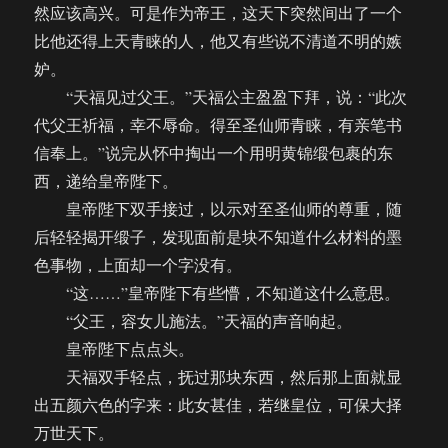
然应该高兴。可是作为帝王，这天下突然间出了一个
比他还得上天青睐的人，他又有些说不清道不明的嫉
妒。
“天福见过父王。”天福公主盈盈下拜，说：“此次
代父王祈福，幸不辱命。得至圣仙师青睐，有亲笔书
信奉上。”说完从怀中掏出一个用明黄锦缎包裹的东
西，递给皇帝陛下。
皇帝陛下双手接过，以示对至圣仙师的尊重，随
后轻轻揭开缎子，发现面前是块不知道什么材料的墨
色事物，上面却一个字没有。
“这……”皇帝陛下有些懵，不知道这什么意思。
“父王，容女儿施法。”天福的声音响起。
皇帝陛下点点头。
天福双手轻点，抚过那块东西，然后那上面就显
出五颜六色的字来：此女甚佳，若继皇位，可保大择
万世天下。