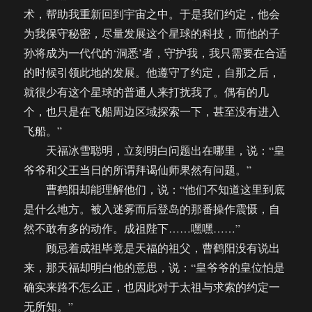
术，帮助我重新回到宇宙之中。于是我们约定，他会
为我保守秘密，尽量发展这个星球的科技，而他的子
孙将成为一代代的‘洞悉’者，守护我，我只需要在合适
的时候引领此地的发展。他遵守了约定，自那之后，
就很少有这个星球的普通人来打扰我了。偶有的几
个，也只是在飞船周边区域探索一下，甚至没有进入
飞船。”
天福冰雪聪明，立刻明白问题出在哪里，说：“皇
爷爷和父王当日的所谓拜谒仙师果然有问题。”
曹鹤阳却能理解他们，说：“他们不知道这里到底
是什么地方。被入迷雾而后登岛的那番操作震慑，自
然不敢有多的动作。成祖陛下……嘿嘿……”
顾忌着成祖毕竟是天福的祖父，曹鹤阳没有说出
来，那天福却明白他的意思，说：“皇爷爷的皇位怕是
确实来路不怎么正，也因此对于太祖与求索的约定一
无所知。”