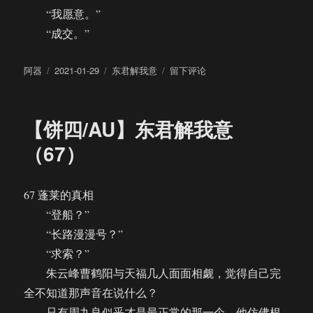
“我愿意。”
“成交。”
作
发
分
于
阿器
2021-01-29
东君解我意
留下评论
者
布
类
【饼
于
四/AU】
东
【饼四/AU】东君解我意
君
解
（67）
我
意
（68）
67 蓬莱的真相
“登船？”
“长路漫漫号？”
“求索？”
朱云峰曹鹤阳与天福几人面面相觑，觉得自己完
全不知道那声音在说什么？
只有周九良似乎才是最正常的那一个，他仿佛根