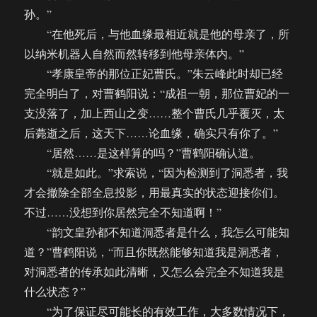
孙。”
“在他死后，与他血缘最相近就是他的母亲了，所
以纳米机器人自然而然转移到他母亲体内。”
“孝康皇帝的那位正妃曹氏。”朱云峰此时却已经
完全明白了，对曹鹤阳说：“成祖一朝，那位曹妃的一
支没落了，加上西山之变……整个曹氏几乎覆灭，太
后薨逝之后，这天下……论血缘，确实只有你了。”
“居然……是这样算的吗？”曹鹤阳确认道。
“就是如此。”求索说，“因为检测到了洞悉者，我
才会撤除全部全息投影，用最真实的状态迎接你们。
不过……没想到你居然完全不知道啊！”
“韵文皇孙都不知道洞悉者是什么，我怎么可能知
道？”曹鹤阳说，“而且你既然能够知道我是洞悉者，
对洞悉者的传承如此清晰，又怎么会完全不知道我是
什么状态？”
“为了保证尽可能长的有效工作，大多数情况下，