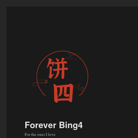
Forever Bing4
For the ones I love