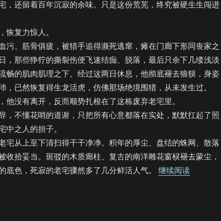
宅，还留着百年沉寂的余味。只是这份荒芜，终究被硬生生闯进
恢复力惊人。
污、筋骨俱疲，被猎手追得濒死逃窜，瘫在门廊下形同丧家之
日，那些狰狞的撕裂伤便飞速结痂、脱落，最后只余下几缕浅淡
流畅的肌肉肌理之下。经过这两日休息，他彻底褪去狼狈，身姿
沛，已然恢复得生龙活虎，仿佛那场绝境围猎，从未发生过。
他没有离开，反而顺势扎根在了这栋废弃老宅里。
，不懂花哨的道谢，只把所有心意都落在实处，默默扛起了照
宅中之人的担子。
宅从上至下清扫得干干净净。积年的厚尘、盘结的蛛网、散落
被收拾妥当。斑驳的木质廊柱、复古的南洋雕花窗棂褪去蒙尘，
“【饼四
的底色，死寂的老宅骤然多了几分鲜活人气。
继续阅读