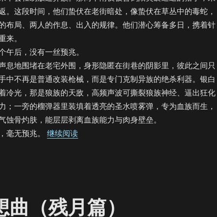
返。这段时间，他们蛰伏在老街暗处，像蛰伏在草丛中的毒蛇，
的布局、两人的作息、出入的规律。他们潜心筹备多日，携着针
重来。
午后，没有一丝预兆。
息地围堵在老宅外围，身形隐匿在街巷的阴影里，彼此之间只
手中不再是普通改装枪械，而是专门克制异族的绝杀利器。银白
着冷光，那是狼族的天敌，高频声波可撕裂狼族神经、逼出狂化
力；一旁的榴弹器里装填着透亮的圣水喷雾弹，专为血族而生，
气蚀骨灼肤，能层层剥离血族能力与肉身壁垒。
“【饼四/AU】月下夜想曲（血月篇）”
，毫无预兆。
继续阅读
夜想曲（残月篇）