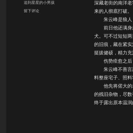
分
追到星星的小男孩
深藏老街的南洋老
于
类
于
留下评论
来的人彻底打破。
【饼
朱云峰是狼人，
四/AU】
前日他还满身血
月
下
犬。可不过短短两
夜
的旧痕，藏在紧实
想
挺拔健硕，精力充
曲
（孤
伤势痊愈之后，
月
朱云峰不善言辞
篇）
料整座宅子、照料
他先将偌大的老
的残旧杂物，尽数
终于露出原本温润