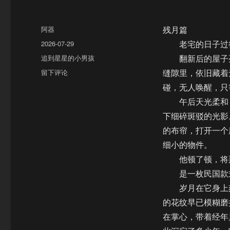
作
阿器
残月篇
者
发
2026-07-29
老宅的日子过得
布
分
追到星星的小男孩
翻新后的屋子亮
于
类
于
留下评论
缝隙里，依旧藏着
【饼
碰，无人唤醒，只
四/AU】
午后天光柔和，
月
下
下细碎斑驳的光影
夜
的布帘，打开一个
想
细小的物件。
曲
（残
他顿了顿，将那
月
是一枚民国款式
篇）
岁月在它身上刻
的花纹早已模糊磨
在掌心，带着经年