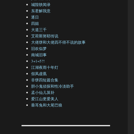
城隍轶闻录
东君解我意
逐日
四姐
大道三千
艾荷斯努耶传说
大佬饼和大佬四不得不说的故事
旧欢似梦
南城旧事
3+1=5?!
江湖夜雨十年灯
假凤虚凰
非饼四短篇合集
胆小鬼侦探和性冷淡助手
孟小仙儿算卦
爱江山更爱美人
垂耳兔和大尾巴狼