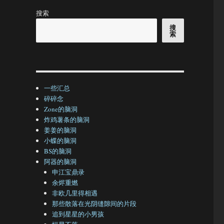
搜索
搜
索
一些汇总
碎碎念
Zone的脑洞
炸鸡薯条的脑洞
姜姜的脑洞
小蝶的脑洞
BS的脑洞
阿器的脑洞
申江宝鼎录
余烬重燃
非欧几里得相遇
那些散落在光阴缝隙间的片段
追到星星的小男孩