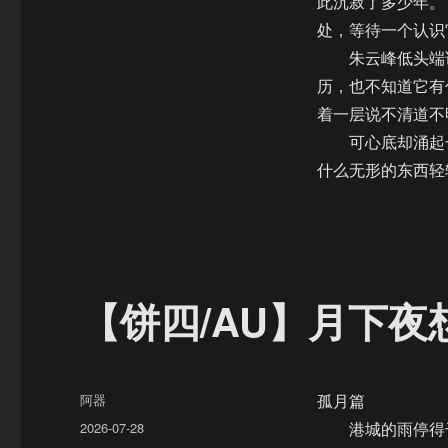
此沉寂了多少年。
处，等待一个认识
朱云峰低头端详
历，也不知道它有
着一层说不清道不
可心底却涌起一
什么无形的东西轻
【饼四/AU】月下
作
阿器
孤月篇
者
发
2026-07-28
港城的雨停得干
布