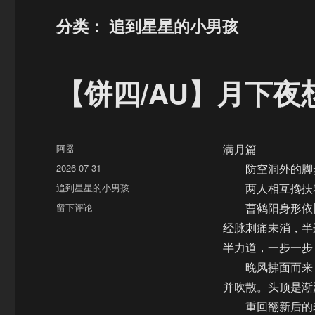
分类：
追到星星的小男孩
【饼四/AU】月下
作
阿器
满月篇
者
发
2026-07-31
防空洞外的脚步
布
分
追到星星的小男孩
两人相互搀扶着
于
类
于
留下评论
曹鹤阳身形依旧
【饼
经脉刺痛未消，半
四/AU】
半力道，一步一步
月
下
晚风拂面而来，
夜
并吹散。头顶是渐
想
重回翻新后的老
曲