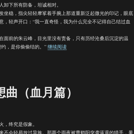
人卸下所有防备，坦诚相对。
坐稳，指尖轻轻摩挲着手腕上那道重新泛起微光的印记，眼底
意，轻声开口：“我一直奇怪，我为什么完全不记得自己结过血
面前的朱云峰，目光里没有责备，只有历经沧桑后沉淀的温
“【饼四/AU】月下夜想曲（满月
契约，是你偷偷结的。”
继续阅读
夜想曲（血月篇）
，终究是假象。
不会轻易放过异族。那两个雨夜被曹鹤阳突袭逼退的猎手，果