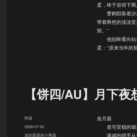
（满
柔，终于容得下两
月
曹鹤阳靠着沙发
篇）
带着释然的浅淡笑
契。”
他抬眸看向站在
柔：“原来当年的
【饼四/AU】月下
作
阿器
血月篇
者
发
2026-07-30
老宅安稳的烟火
布
分
追到星星的小男孩
港城的猎手从来