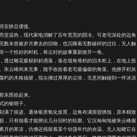
安静且缓慢。
堂温热，现代家电消解了百年荒芜的阴冷。可老宅深处的边角
无数未曾被岁月磨去的旧物，也沉睡着无数破碎的过往，无人触
等一个恰好的时机，将尘封的故事重新掀开一角。
透过雕花窗棂斜斜洒落，落在墙角堆积的旧木柜上，在地上投
。朱云峰闲来无事，随手收拾着老宅最偏僻的角落。他撩开积灰
腐朽的木格抽屉，指尖拂过厚厚的尘埃，无意间触碰到一件冰凉
东西拾起来。
的银哨子。
满了痕迹。通体银质氧化发黑，边角布满斑驳锈蚀，原本精致
损，只有细看才能辨出几分旧时的轮廓。它沉甸甸地被朱云峰握
累月的寒凉，仿佛还残留着某个动荡年代的余温。无人知晓它在