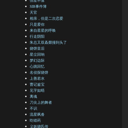
恒星不落
SIB事件簿
天官
相亲，但是二次恋爱
只是爱你
来自星星的呼唤
行走阴阳
朱总又双叒叕撞到头了
篇）”
烧饼皇后
星尘回响
梦幻边际
心跳回忆
名侦探烧饼
上善若水
曹记鉴宝
见字如晤
离魂
刀尖上的舞者
不识
流星飒沓
吃错药
义妖烧氏传