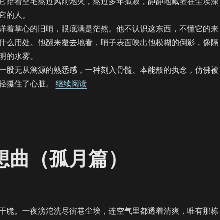
它陪着空宅熬过风雨炮火，熬过多年孤寂，静静地藏匿在尘埃深
它的人。
着掌心的旧哨，眼底满是茫然。他不认识这东西，不懂它的来
什么用处。他翻来覆去地看，哨子表面映出他模糊的倒影，像隔
明的水雾。
股无从溯源的熟悉感，一种刻入骨髓、本能般的执念，仿佛被
“【饼四/AU】月下夜想曲（残月篇）”
轻攥住了心脏。
继续阅读
夜想曲（孤月篇）
脆。一夜滂沱洗尽街巷尘埃，连空气里都透着清爽，唯有那栋