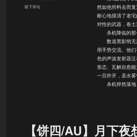
于
类
于
留下评论
然如他所料去而复
【饼
耐心地摸清了老宅
四/AU】
对性的武器，卷土
月
下
杀机降临的那个
夜
数道黑影悄无声
想
用手势交流。他们
曲
（血
色的声波发射器泛
月
形态、瓦解自愈能
篇）
一旦炸开，圣水雾
杀机猝然落地
【饼四/AU】月下