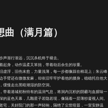
夜想曲（满月篇）
声渐行渐远，沉沉杀机终于褪去。
起身，动作温柔又笨拙，带着劫后余生的珍重。
虚浮，旧伤未愈，力量浅薄，每一步都像踩在棉花上；朱云峰
边手臂还在微微发麻，却依旧牢牢护着他的腰身，稳稳托住他大
，缓慢走出黑暗潮湿的防空洞。
带着港城初秋特有的温润气息，将洞内沉积的阴霾与血腥味一
深的蓝色天幕，几颗星子若隐若现，像隔着一层薄纱凝视人间。
宅，关好院门的那一声轻响，隔绝了尘世喧嚣，一室安静温