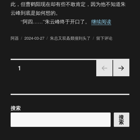
此，但曹鹤阳现在却有些不敢肯定，因为他不知道朱
云峰到底是如何想的。
“【饼四/A
“阿四……”朱云峰终于开口了。
继续阅读
作
发
分
于
阿器
2024-03-27
朱总又双叒叕撞到头了
留下评论
者
布
类
【饼
于
四/AU】
朱
文
总
页
1
又
双
下一
章
叒
页
叕
分
撞
到
搜索
页
头
了！
搜
索
（38）