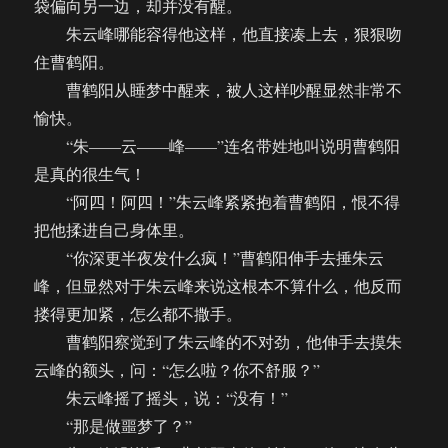
袋偏向另一边，却并没有醒。
朱云峰哪能容得他这样，他直接凑上去，狠狠吻
住曹鹤阳。
曹鹤阳从睡梦中醒来，被人这样吵醒显然非常不
愉快。
“朱——云——峰——”连名带姓地叫说明曹鹤阳
是真的很生气！
“阿四！阿四！”朱云峰紧紧抱着曹鹤阳，恨不得
把他揉进自己身体里。
“你深更半夜发什么疯！”曹鹤阳伸手去捶朱云
峰，但显然对于朱云峰来说这根本不算什么，他反而
搂得更加紧，怎么都不撒手。
曹鹤阳察觉到了朱云峰的不对劲，他伸手去摸朱
云峰的额头，问：“怎么啦？你不舒服？”
朱云峰摇了摇头，说：“没有！”
“那是做噩梦了？”