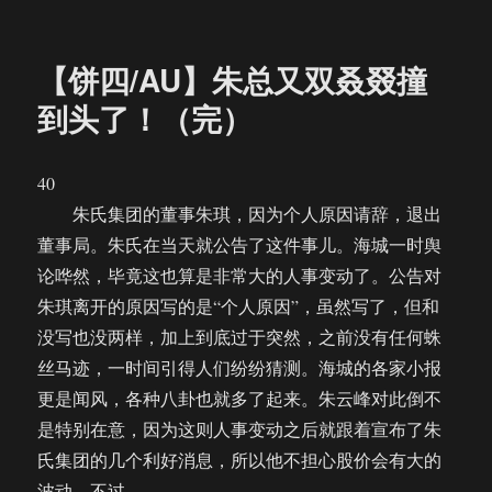
者
布
类
【饼
于
四/AU】
朱
【饼四/AU】朱总又双叒叕撞
总
又
到头了！（完）
双
叒
叕
40
撞
朱氏集团的董事朱琪，因为个人原因请辞，退出
到
头
董事局。朱氏在当天就公告了这件事儿。海城一时舆
了！
论哗然，毕竟这也算是非常大的人事变动了。公告对
（彩
朱琪离开的原因写的是“个人原因”，虽然写了，但和
蛋
一）
没写也没两样，加上到底过于突然，之前没有任何蛛
丝马迹，一时间引得人们纷纷猜测。海城的各家小报
更是闻风，各种八卦也就多了起来。朱云峰对此倒不
是特别在意，因为这则人事变动之后就跟着宣布了朱
氏集团的几个利好消息，所以他不担心股价会有大的
波动。不过……