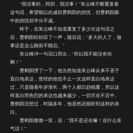
“我没事的，阿四，我没事！”朱云峰不断重复着
这句话，希望能以此减轻曹鹤阳的担忧，但曹鹤阳眼
中的担忧却半分不减。
终于，在朱云峰不知道重复了多少次这句话之
后，曹鹤阳轻轻叹了一声，随后说：“多大的人了，做
事还是这么顾前不顾后。”
朱云峰冲一句话口而出，“所以我不能没有你
啊！”
曹鹤阳愣了一下，他当然知道朱云峰从来不吝于
直白地表达，曾经的他也不止一次这样直白地表达
过，只是随着年岁渐长，两个人都日趋稳重，所以这
样直白而热烈的表达也越来越少，一切尽在不言中。
曹鹤阳没想过，时隔多年，他居然还能听到这样的表
白。
曹鹤阳微微一笑，说：“我不是还在嘛！说什么丧
气话！”