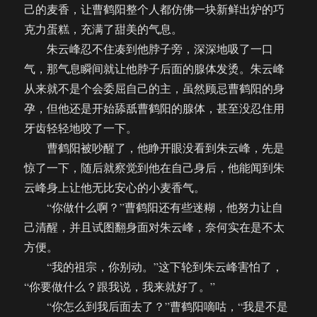
己的麦香，让曹鹤阳整个人都仿佛一块新鲜出炉的巧
克力蛋糕，充满了甜美的气息。
朱云峰忍不住凑到他脖子旁，深深地吸了一口
气，那气息瞬间就让他脖子后面的腺体发烫。朱云峰
从来就不是个会委屈自己的主，虽然顾忌曹鹤阳的身
孕，但他还是开始舔舐曹鹤阳的腺体，甚至没忍住用
牙齿轻轻地咬了一下。
曹鹤阳被吵醒了，他睁开眼没看到朱云峰，先是
惊了一下，随后就察觉到他在自己身后，他能闻到朱
云峰身上让他无比安心的小麦香气。
“你做什么啊？”曹鹤阳还有些迷糊，他努力让自
己清醒，并且试图翻身面对朱云峰，奈何实在是不太
方便。
“我的祖宗，你别动。”这下轮到朱云峰害怕了，
“你要做什么？跟我说，我来就好了。”
“你怎么到我后面去了？”曹鹤阳嘀咕，“我是不是