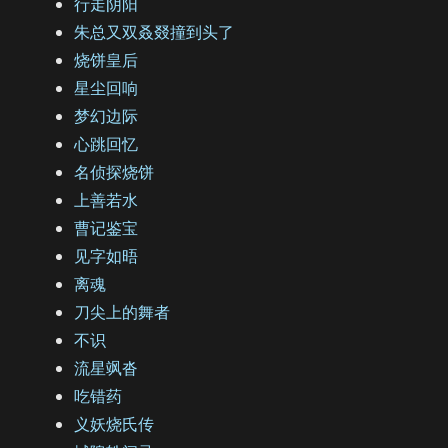
行走阴阳
朱总又双叒叕撞到头了
烧饼皇后
星尘回响
梦幻边际
心跳回忆
名侦探烧饼
上善若水
曹记鉴宝
见字如晤
离魂
刀尖上的舞者
不识
流星飒沓
吃错药
义妖烧氏传