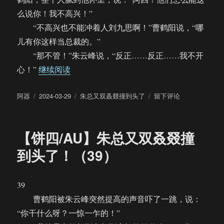
么说你！我不高兴！”
“不高兴也不能冲着人刘九思啊！”曹鹤阳说，“哪
儿有你这样当总裁的。”
“那不管！”朱云峰说，“反正……反正……我不开
“【饼四/AU】朱总又双叒叕撞到头了！（完
心！”
继续阅读
作
发
分
于
阿器
2024-03-29
朱总又双叒叕撞到头了
留下评论
者
布
类
【饼
于
四/AU】
朱
【饼四/AU】朱总又双叒叕撞
总
又
到头了！（39）
双
叒
叕
39
撞
曹鹤阳被朱云峰突然提高的声音吓了一跳，说：
到
头
“你干什么呀？一惊一乍的！”
了！