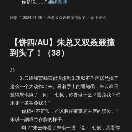
“【饼四/AU】朱总又双叒叕撞到
“你是说……”
继续阅读
作
发
分
于
阿器
2024-03-28
朱总又双叒叕撞到头了
留下评论
者
布
类
【饼
于
四/AU】
朱
【饼四/AU】朱总又双叒叕撞
总
又
到头了！（38）
双
叒
叕
38
撞
朱云峰和曹鹤阳都没想到朱琪默不作声居然搞了
到
头
这么一个大动作出来。看着手上的通知函，朱云峰只
了！
觉得朱琪疯了，问：“七叔，你要做什么？罢免我？你
（39）
用哪一条罢免我？”
“你精神不正常，难以胜任董事局主席的职位。”
朱琪一副成竹在胸的样子。
“啊？”朱云峰看了朱琪一眼，说：“七叔，我看你