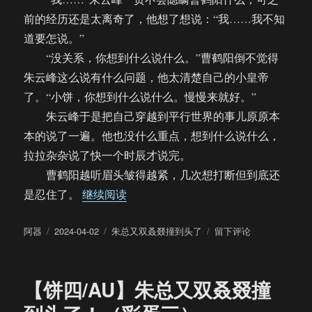
前的经历还是太离奇了，他想了想说：“我……我不知
道要怎说。”
“没关系，你想到什么说什么。”曹鹤阳倒不觉得
朱云峰这么说有什么问题，他太清楚自己的小皇帝
了。“小饼，你想到什么说什么。慢慢来就好。”
朱云峰于是把自己穿越到平行世界的事儿原原本
本的说了一遍。他也没什么重点，想到什么说什么，
拉拉杂杂说了快一个时辰才说完。
曹鹤阳越听眉头皱得越紧，几次想打断但到底还
“【饼四/AU】朱总又双叒叕撞到头了
是忍住了。
继续阅读
作
发
分
于
阿器
2024-04-02
朱总又双叒叕撞到头了
留下评论
者
布
类
【饼
于
四/AU】
朱
【饼四/AU】朱总又双叒叕撞
总
又