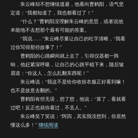
朱云峰却不想继续逃避，他看向曹鹤阳，语气坚
定道：“我都知道了，我也都看过了！”
“什么？”曹鹤阳没理解朱云峰的意思，或者说他
本能地不去想那个最有可能的答案。
“我说……”朱云峰尽量让自己的吐字清晰，“我看
过你写得那些故事了！”
曹鹤阳的心跳瞬间就上去了，引得仪器都一阵
响，他赶紧深呼吸，让自己的心跳平稳下来，随后皱
眉道：“你这人，怎么乱翻东西呢！”
朱云峰说：“我这不是给你收拾衣服正好看到嘛！
也不是故意去翻的。”
曹鹤阳有些无语，想了想，他说：“算了，看就看
过吧！反正也就你看过，不丢人。”
朱云峰笑了笑说：“阿四，其实我没想到，你居然
“【饼四/AU】朱总又双叒叕撞到头了
懂这么多！”
继续阅读