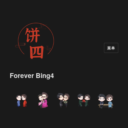
菜单
Forever Bing4