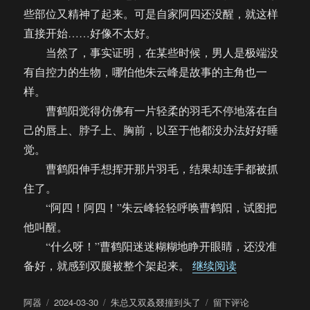
些部位又精神了起来。可是自家阿四还没醒，就这样
直接开始……好像不太好。
当然了，事实证明，在某些时候，男人是极端没
有自控力的生物，哪怕他朱云峰是故事的主角也一
样。
曹鹤阳觉得仿佛有一片轻柔的羽毛不停地落在自
己的唇上、脖子上、胸前，以至于他都没办法好好睡
觉。
曹鹤阳伸手想挥开那片羽毛，结果却连手都被抓
住了。
“阿四！阿四！”朱云峰轻轻呼唤曹鹤阳，试图把
他叫醒。
“什么呀！”曹鹤阳迷迷糊糊地睁开眼睛，还没准
“【饼四/AU
备好，就感到双腿被整个架起来。
继续阅读
作
发
分
于
阿器
2024-03-30
朱总又双叒叕撞到头了
留下评论