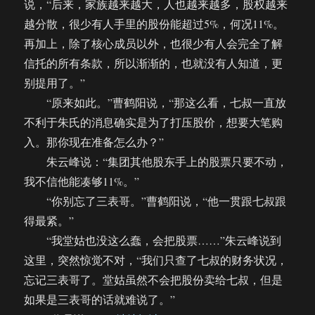
说，“后来，家族越来越大，人也越来越多，股权越来
越分散，很少有人手里的股份能超过5%，何况11%。
再加上，除了核心成员以外，也很少有人会完全了解
信托的所有条款，所以渐渐的，也就没有人知道，更
别提用了。”
“原来如此。”曹鹤阳说，“那这么看，七叔一直放
不利于朱氏的消息确实是为了打压股价，想要大笔购
入。那你现在准备怎么办？”
朱云峰说：“集团其他股东手上的股票只要不动，
我不信他能凑够11%。”
“你别忘了三表哥。”曹鹤阳说，“他一贯跟七叔跟
得最紧。”
“我堂姑也没这么蠢，会把股票……”朱云峰说到
这里，突然惊觉不对，“我们只查了七叔的财务状况，
忘记三表哥了。堂姑虽然不会把股份卖给七叔，但是
如果是三表哥的话就难说了。”