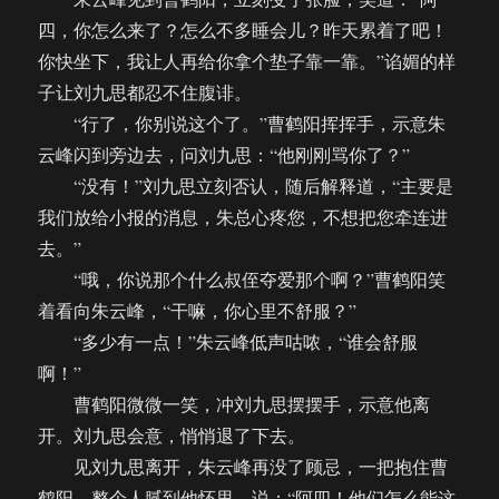
四，你怎么来了？怎么不多睡会儿？昨天累着了吧！
你快坐下，我让人再给你拿个垫子靠一靠。”谄媚的样
子让刘九思都忍不住腹诽。
“行了，你别说这个了。”曹鹤阳挥挥手，示意朱
云峰闪到旁边去，问刘九思：“他刚刚骂你了？”
“没有！”刘九思立刻否认，随后解释道，“主要是
我们放给小报的消息，朱总心疼您，不想把您牵连进
去。”
“哦，你说那个什么叔侄夺爱那个啊？”曹鹤阳笑
着看向朱云峰，“干嘛，你心里不舒服？”
“多少有一点！”朱云峰低声咕哝，“谁会舒服
啊！”
曹鹤阳微微一笑，冲刘九思摆摆手，示意他离
开。刘九思会意，悄悄退了下去。
见刘九思离开，朱云峰再没了顾忌，一把抱住曹
鹤阳，整个人腻到他怀里，说：“阿四！他们怎么能这