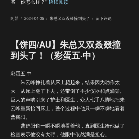
“【饼四/AU】朱总又双叒叕撞到
爷，你怎么样？”
继续阅读
作
发
分
于
阿器
2024-04-05
朱总又双叒叕撞到头了
留下评论
者
布
类
【饼
于
四/AU】
朱
【饼四/AU】朱总又双叒叕撞
总
又
到头了！（彩蛋五·中）
双
叒
叕
彩蛋五·中
撞
朱云峰挣扎着从床上爬起来，结果因为动作太
到
头
大，从床上翻了下去，还带倒了不少仪器和点滴架。
了！
巨大的声响引来了护士和医生，众人七手八脚地把朱
（彩
云峰重新抬回床上，整个过程中他只一瞬不瞬地看着
蛋
五
曹鹤阳。
·
曹鹤阳也一瞬不瞬地看着他，直到医生给他做了
下）
检查表示他没有大碍，他眼中依然满是担心。