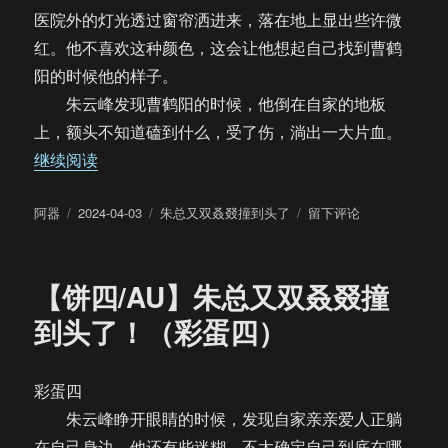
医院外的灯光透过窗帘洒进来，落在地上显出些许微
红。他不喜欢这种颜色，这会让他想起自己找到曹鹤
阳的时候他的样子。
朱云峰发现曹鹤阳的时候，他倒在自家的地板
上，额头不知道磕到什么，受了伤，淌出一大片血。
“【饼四/AU】朱总又双叒叕撞到头了！（彩蛋五·
继续阅读
作
发
分
于
阿器
2024-04-03
朱总又双叒叕撞到头了
留下评论
者
布
类
【饼
于
四/AU】
朱
【饼四/AU】朱总又双叒叕撞
总
又
到头了！（彩蛋四）
双
叒
叕
彩蛋四
撞
朱云峰睁开眼睛的时候，发现自家亲亲爱人正躺
到
头
在自己身边，他还有些迷糊，不太确定自己到底在哪