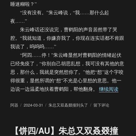
睡迷糊啦？”
“没有没有。”朱云峰说，“我……那什么起
夜……”
朱云峰话还没说完，曹鹤阳的声音居然带了哭
腔。“我就知道，你嫌弃我了，你现在连实话都不肯跟
我说了，呜呜呜……”
“阿四……停！”朱云峰显然对曹鹤阳的情绪起伏
已经免疫了，“你别自己胡思乱想，我可没有其他的意
思，那什么，我就是突然想你了。”他把“想”这个字咬
得很重，显然所谓的“想”不光是心里想的意思。他一
“【饼四
边说一边温柔地扶着曹鹤阳，帮他翻身。
继续阅读
作
发
分
于
阿器
2024-03-31
朱总又双叒叕撞到头了
留下评论
者
布
类
【饼
于
四/AU】
朱
【饼四/AU】朱总又双叒叕撞
总