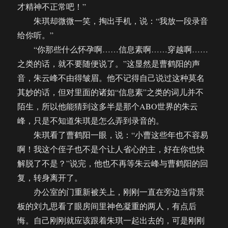
才精神不正常吧！”
朱琪却微微一笑，掏出手机，说：“我放一段录音
给你听。”
“你那些什么怀孕啊……信息素啊……穿越啊……
之类的话，就不要随便说了。”这显然是曹鹤阳的声
音，朱云峰不由得皱眉。他不记得自己说过这种莫名
其妙的话，但对里面的诸如“信息素”之类的词儿并不
陌生，所以他能猜到这多半是那个ABO世界的朱云
峰，只是不知道朱琪是怎么弄到录音的。
朱琪看了曹鹤阳一眼，说：“小曹这些年也不容易
啊！我这个侄子也不是个让人省心的主，好在你也快
解脱了不是？”说完，他也不再等朱云峰与曹鹤阳的回
复，转身离开了。
办公室的门重新被关上，刚刚一直在旁边当背景
板的刘九思看了眼房间里神色凝重的两人，有点后
悔。自己刚刚就应该跟着朱琪一起出去的，可是刚刚