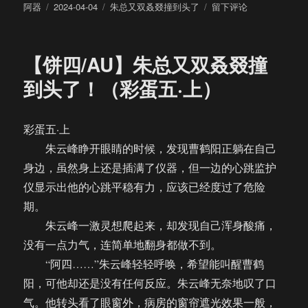
作
发
分
于
阿器
2024-04-04
朱总又双叒叕撞到头了
留下评论
者
布
类
【饼
于
四/AU】
朱
【饼四/AU】朱总又双叒叕撞
总
又
到头了！（彩蛋五·上）
双
叒
叕
彩蛋五·上
撞
朱云峰睁开眼睛的时候，发现曹鹤阳正躺在自己
到
头
身边，虽然身上还是插满了仪器，但一边的心跳监护
了！
仪显示出他的心跳平稳有力，应该已经度过了危险
（彩
期。
蛋
五
朱云峰一激灵想爬起来，却发现自己浑身酸痛，
·
没有一点力气，连简单地翻身都做不到。
中）
“阿四……”朱云峰轻轻呼唤，希望能叫醒曹鹤
阳，可他却还是没有任何反应。朱云峰无奈地叹了口
气。他转头看了眼窗外，病房的窗帘遮光效果一般，