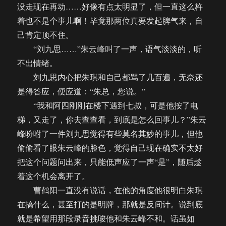
没走现在再动……好像有点太明显了，但一直这么杵
着也不是个事儿啊！毕竟那两位真要发起脾气来，自
己肯定顶不住。
“刘九思……”朱云峰叫了一声，语气淡淡的，听
不出情绪。
刘九思内心把朱琪和自己都骂了几百遍，无奈还
是得答应，便应道：“朱总，您说。”
“我和阿四刚刚在楼下遇到七叔，可是他按了电
梯，又走了，你去查查看，到底是怎么回事儿？”朱云
峰吩咐了一件刘九思觉得有些莫名其妙的事儿，但他
偷偷看了眼朱云峰的脸色，觉得自己现在确实不太好
把这个问题问出来，只能低声应了一声“是”，随后趁
着这个机会离开了。
曹鹤阳一直没有说话，在他的角度他很明白朱琪
在搞什么，甚至打的是明牌，那就是反间计。说到底
就是希望用那段录音挑唆他和朱云峰不和。话虽如