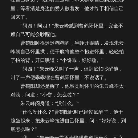
了！
里，等看清楚身边的爱人散着发，他才终于相信自己
（彩
回来了。
蛋
五
“阿四！阿四！”朱云峰腻到曹鹤阳怀里，完全不
·
顾自己可能会吵醒他。
上）
曹鹤阳睡得迷迷糊糊的，半睁开眼睛，发现朱云
峰朝自己怀里拱，便干脆将他整个抱进怀里，轻轻拍
了拍的背，开口哄道：“小饼乖，好好睡。”
“阿四！”朱云峰又叫了一声，但到底怕吵醒他，
叫了一声便乖乖缩在曹鹤阳怀里，不说话了。
曹鹤阳却还是醒了，他察觉到怀里的朱云峰不太
对劲，问道：“小饼，怎么啦？”
朱云峰闷身道：“没什么。”
“什么没什么？”曹鹤阳此时已经彻底醒了，他干
脆坐起来，把朱云峰拉进自己怀里，问：“好好说，到
底怎么啦？”
“我……”朱云峰一贯不会隐瞒曹鹤阳什么，可之