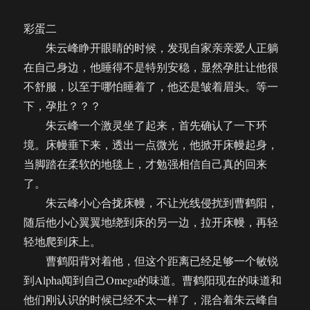
叒
叕
彩蛋二
撞
朱云峰睁开眼睛的时候，发现自家亲亲爱人正躺
到
头
在自己身边，他睡得不是特别安稳，显然孕肚让他很
了！
不舒服，以至于哪怕睡着了，他还是皱着眉头。等一
（彩
下，孕肚？？？
蛋
三）
朱云峰一个激灵坐了起来，首先确认了一下环
境。床幔垂下来，透出一点微光，他掀开床幔起身，
当脚踏在柔软的地毯上，才勉强相信自己真的回来
了。
朱云峰小心合拢床幔，不让光线侵扰到曹鹤阳，
随后他小心翼翼地绕到床的另一边，拉开床幔，再轻
轻地爬到床上。
曹鹤阳背对着他，但这个距离已经足够一个敏锐
到Alpha闻到自己Omega的味道。曹鹤阳现在的味道和
他们刚认识的时候已经不太一样了，混合着朱云峰自