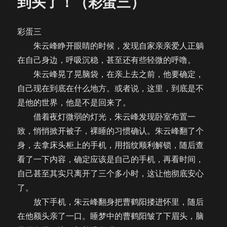
到头了！（彩蛋三）
双
叒
叕
彩蛋三
撞
朱云峰睁开眼睛的时候，发现自家亲亲爱人正躺
到
头
在自己身边，呼吸沉稳，甚至还有些轻微的呼噜。
了！
朱云峰晃了晃脑袋，在亲上去之前，他要确定，
（彩
自己现在到底在什么地方。或者说，这里，到底是不
蛋
四）
是他的世界，他是不是回来了。
借着夜灯微弱的灯光，朱云峰发现卧室布置一
致，悄悄掀开被子，裸睡的习惯确认。朱云峰翻了个
身，去拿床头柜上的手机，用指纹顺利解锁，随后查
看了一下内容，确定应该是自己的手机，再看时间，
自己甚至其实只离开了三个多小时，这让他彻底安心
了。
放下手机，朱云峰翻身把曹鹤阳搂进怀里，随后
在他额头亲了一口。睡梦中的曹鹤阳皱了下眉头，脑