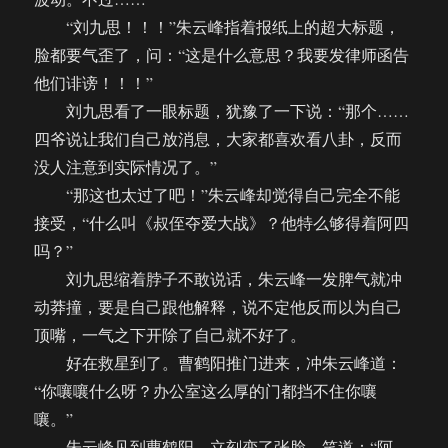
“刘九思！！！”朱云峰指着报纸上的超大标题，
脸都要气歪了，问：“这是什么意思？我要发律师函告
他们诽谤！！！”
刘九思看了一眼标题，犹豫了一下说：“那个……
四爷说让我们自己放消息，大家都喜欢看八卦，反而
没人注意到实际情况了。”
“那这也太过了吧！”朱云峰却觉得自己完全不能
接受，“什么叫《叔侄夺爱大战》？他特么够得着阿四
吗？”
刘九思缩着脖子不敢说话，朱云峰一发脾气就冲
动莽撞，要是自己跟他解释，说不定他反而以为自己
顶嘴，一气之下开除了自己就不好了。
好在救星到了。曹鹤阳推门进来，冲朱云峰道：
“你嚷嚷什么呀？办公室这么厚的门都挡不住你嚷
嚷。”
朱云峰见到曹鹤阳，立刻变了张脸，笑道：“阿