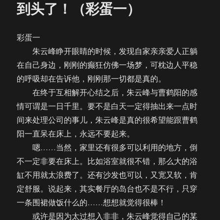
又
到头了！（彩蛋一）
双
叒
叕
彩蛋一
撞
朱云峰睁开眼睛的时候，发现自家亲亲爱人正躺
到
头
在自己身边，刚刚的癫狂仿佛一场梦，可枕边人平稳
了！
的呼吸却在告诉他，刚刚那一切都是真的。
（彩
在终于互相解开心结之后，朱云峰与曹鹤阳的感
蛋
二）
情可谓是一日千里。要不是白天一定得抽出来一点时
间来处理公司的事儿，朱云峰是真的很希望能跟曹鹤
阳一直呆在床上，永远不要起来。
嗯……当然，家里还有很多可以利用的地方，倒
不一定非要在床上。比如浴室就很不错，那么大的浴
缸不用就太浪费了。还有沙发也可以，又宽又软，肯
定舒服。说起来，其实餐厅的岛台也不是不行，只穿
一条围裙做饭什么的……想想就觉得很棒！
或许是因为太过想入非非，朱云峰觉得自己的某