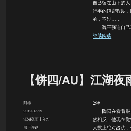
年
自己留在山下的人
灯
行事的缜密程度，
（30）
的，不过……
魏王强迫自己冷
“【饼四/
继续阅读
【饼四/AU】江湖夜
作
阿器
29#
者
发
2019-07-19
陶阳在看着眼前
布
分
江湖夜雨十年灯
然相反，他现在觉
于
类
于
留下评论
人数上绝对占优，