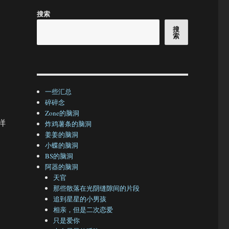
搜索
搜
索
一些汇总
碎碎念
Zone的脑洞
样
炸鸡薯条的脑洞
姜姜的脑洞
小蝶的脑洞
BS的脑洞
阿器的脑洞
天官
那些散落在光阴缝隙间的片段
追到星星的小男孩
相亲，但是二次恋爱
只是爱你