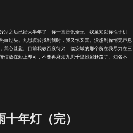
别之后已经大半年了，你一直音讯全无，我虽知以你性子机
热血过头。九思辗转找到我时，我又惊又喜。没想到你悄无声息
，我心甚慰。目前我教百废待兴，临安城的那个所在我尽力在三
传信放在船上即可，不要再麻烦九思千里迢迢赶路了。知名不
/AU】江湖夜雨十年灯（番外一）”
夜雨十年灯（完）