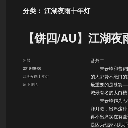
分类：
江湖夜雨十年灯
【饼四/AU】江湖
作
阿器
番外二
者
发
2019-09-06
朱云峰和曹鹤阳
布
分
江湖夜雨十年灯
的人都赞不绝口的
于
类
于
留下评论
最重要的是赴宴—
【饼
城最有名的太白楼
四/AU】
朱云峰作为丐帮
江
湖
拜月教，出席这种
夜
再不出席实在有些
雨
是因为他家四儿听
十