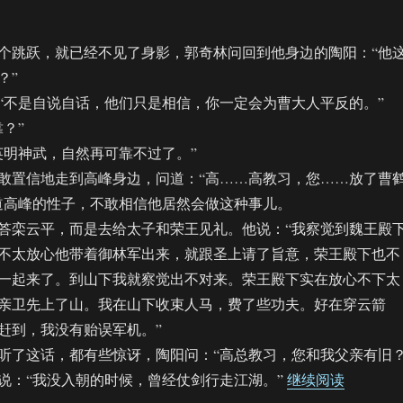
跳跃，就已经不见了身影，郭奇林问回到他身边的陶阳：“他
？”
不是自说自话，他们只是相信，你一定会为曹大人平反的。”
？”
明神武，自然再可靠不过了。”
置信地走到高峰身边，问道：“高……高教习，您……放了曹
道高峰的性子，不敢相信他居然会做这种事儿。
栾云平，而是去给太子和荣王见礼。他说：“我察觉到魏王殿
不太放心他带着御林军出来，就跟圣上请了旨意，荣王殿下也不
一起来了。到山下我就察觉出不对来。荣王殿下实在放心不下太
亲卫先上了山。我在山下收束人马，费了些功夫。好在穿云箭
赶到，我没有贻误军机。”
了这话，都有些惊讶，陶阳问：“高总教习，您和我父亲有旧？
“【饼四
：“我没入朝的时候，曾经仗剑行走江湖。”
继续阅读