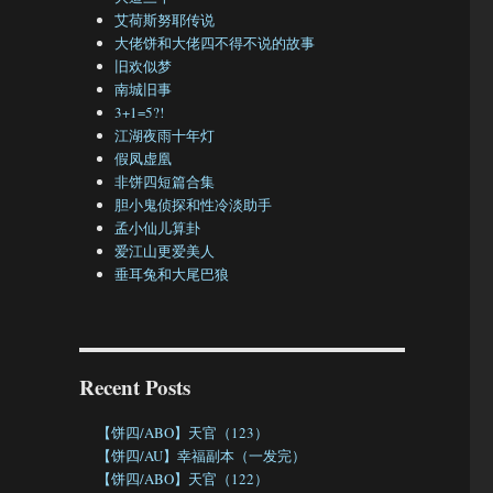
艾荷斯努耶传说
大佬饼和大佬四不得不说的故事
旧欢似梦
南城旧事
3+1=5?!
江湖夜雨十年灯
假凤虚凰
非饼四短篇合集
胆小鬼侦探和性冷淡助手
孟小仙儿算卦
爱江山更爱美人
垂耳兔和大尾巴狼
Recent Posts
【饼四/ABO】天官（123）
【饼四/AU】幸福副本（一发完）
【饼四/ABO】天官（122）