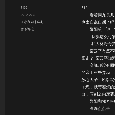
作
阿器
31#
者
发
2019-07-21
看着周九良几个
布
分
江湖夜雨十年灯
也太自说自话了吧
于
类
于
留下评论
陶阳笑，说：“
【饼
“我就这么可靠
四/AU】
“我大林哥哥英
江
湖
栾云平有些不敢
夜
阳走？”栾云平知
雨
高峰却没有回答
十
年
的亲卫有些异动，
灯
放心太子，所以就
（完）
子您，就带着您的
出，两刻之内定要
陶阳和郭奇林听
高峰点点头，说