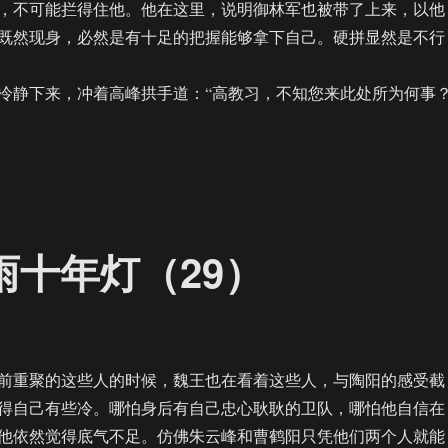
，不可能拦得住他。他在这里，说明御林军也被带了上来，以他
既然现身，必然是有十足的把握能够拿下自己。硬拼显然是不行
静下来，冲着高峰拱手道：“高教习，不知您来此处所为何事？
AU】江湖夜雨十年灯（30）”
雨十年灯（29）
重聚的这些人的时候，魏王也在看着这些人，与陶阳的感受截
得自己有些冷。哪怕身后有自己忠心耿耿的卫队，哪怕他自信在
他依然觉得底气不足。仿佛朱云峰和曹鹤阳只凭他们两个人就能