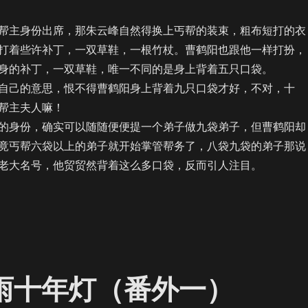
主身份出席，那朱云峰自然得换上丐帮的装束，粗布短打的衣
打着些许补丁，一双草鞋，一根竹杖。曹鹤阳也跟他一样打扮，
身的补丁，一双草鞋，唯一不同的是身上背着五只口袋。
己的意思，恨不得曹鹤阳身上背着九只口袋才好，不对，十
帮主夫人嘛！
身份，确实可以随随便便提一个弟子做九袋弟子，但曹鹤阳却
竟丐帮六袋以上的弟子就开始掌管帮务了，八袋九袋的弟子那说
老大名号，他贸贸然背着这么多口袋，反而引人注目。
/AU】江湖夜雨十年灯（番外二）”
夜雨十年灯（番外一）