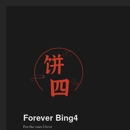
Forever Bing4
For the ones I love