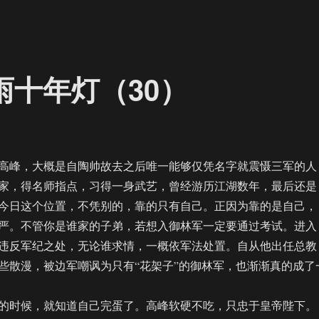
雨十年灯（30）
峰，大概是自陶帅故去之后唯一能够仅凭名字就震慑三军的人
家，得名师指点，习得一身武艺，曾经游历江湖数年，最后还是
今日这个位置，不凭别的，靠的只有自己。正因为靠的是自己，
严。不管你是谁家的子弟，若想入御林军一定要通过考试。进入
违反军纪之处，无论谁求情，一概依军法处置。自从他出任总教
些散漫，被边军嘲讽为只有“花架子”的御林军，也渐渐真的成了
时候，就知道自己完蛋了。高峰软硬不吃，只忠于皇帝陛下。