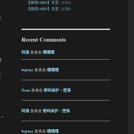
【饼四/ABO】天官（121）
【饼四/ABO】天官（120）
这
Recent Comments
阿器
嘿嘿嘿
发表在
鹤
bsjrmy
嘿嘿嘿
发表在
下
Zone
密码保护：堕落
发表在
阿器
密码保护：堕落
发表在
”
/AU】江湖夜雨十年灯（完）”
bsjrmy
嘿嘿嘿
发表在