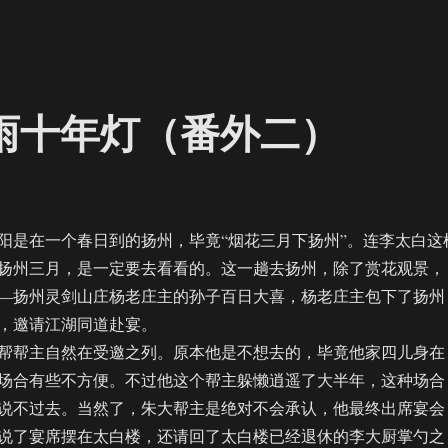
夜雨十年灯（番外二）
是在一个春日到的扬州，毕竟“烟花三月下扬州”。连李太白这
扬州三月，是一定要去看看的。这一趟去扬州，除了赏花观景，
—扬州灵剑山庄杨老庄主的孙子百日大喜，杨老庄主包下了扬州
，邀请江湖同道赴宴。
帮主自然在受邀之列。原本他是不想去的，毕竟他家四儿身在
场合有些不方便。不过他这个帮主躲懒逍遥了大半年，这种场合
说不过去。当然了，朱大帮主是绝对不会承认，他最终出席宴会
说了宴席摆在太白楼，还请回了太白楼已经退休的李大厨掌勺之