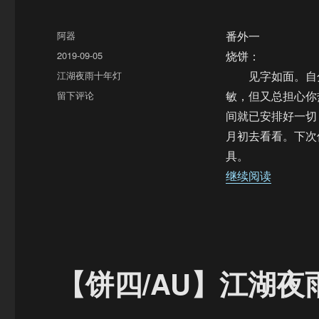
作
阿器
番外一
者
发
2019-09-05
烧饼：
布
分
江湖夜雨十年灯
见字如面。自分
于
类
于
留下评论
敏，但又总担心你
【饼
间就已安排好一切
四/AU】
月初去看看。下次
江
湖
具。
夜
“【饼四
继续阅读
雨
十
年
灯
（番
外
【饼四/AU】江湖
一）