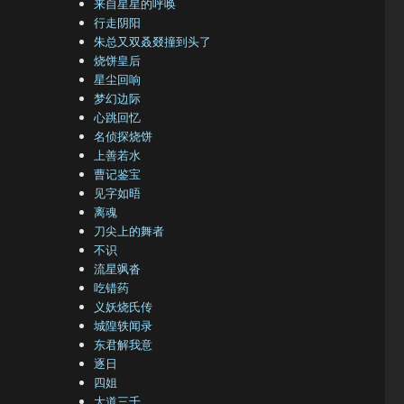
来自星星的呼唤
行走阴阳
朱总又双叒叕撞到头了
烧饼皇后
星尘回响
梦幻边际
心跳回忆
名侦探烧饼
上善若水
曹记鉴宝
见字如晤
离魂
刀尖上的舞者
不识
流星飒沓
吃错药
义妖烧氏传
城隍轶闻录
东君解我意
逐日
四姐
大道三千