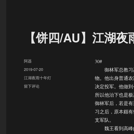
【饼四/AU】江湖夜
作
阿器
30#
者
发
2019-07-20
御林军总教习高
布
分
江湖夜雨十年灯
物。他出身普通农
于
类
于
留下评论
决定投军。他做到
【饼
所以他治下也是极
四/AU】
御林军后，若是有
江
湖
习之后，原本颇有
夜
支军队。
雨
魏王看到高峰的
十