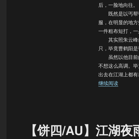
年
后，一脸地向往。
灯
既然是以丐帮帮
（番
服，在明显的地方
外
二）
一件粗布短打，一
其实照朱云峰自
只，毕竟曹鹤阳是
虽然以他目前的
不想这么高调。毕
出去在江湖上都有
“【饼四
继续阅读
【饼四/AU】江湖