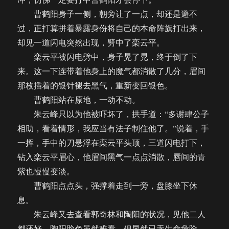
曹鹤阳身子一侧，朝旁让了一点，却还是避不
过，正打算拼着暴露身份将自己的本命阵旗打出来，
却见一道闪电突然出现，劈中了栾云平。
栾云平被闪电劈中，身子晃了晃，终于倒了下
来。这一下连带着他身上的魔气都消散了几分，眉间
那枚插着的银针褪去黑气，重新变回银色。
曹鹤阳站在原地，一动不动。
朱云峰只以为他被吓坏了，拱手道：“多谢肆公子
相助，看着情形，我应当有法子制住他了。”说着，手
一挥，手中的刀悬浮在栾云平头顶，三道闪电打下，
钻入栾云平眉心，他眉间黑气一点点消散，唇间的青
紫也慢慢变淡。
曹鹤阳点点头，强撑着走到一旁，盘膝坐下休
息。
朱云峰又去查看郭奇林和陶阳的状况，见他二人
都还好，陶阳脸色虽然难看，但显然已无生命危险。