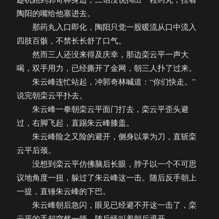
陶阳的嘴给他塞进去。
那药丸入口即化，陶阳只觉一股暖流从口中流入
四肢百骸，不禁长长舒了口气。
然而三人还没来得及庆幸，那边栾云平一声大
喝，双手用力，已经撕开了金网，朝三人扑了过来。
朱云峰连忙站起，冲郭奇林喊道：“你们快走。”
说完朝栾云平扑去。
朱云峰一拳朝栾云平面门打去，栾云平歪头避
过，右脚飞起，直踢朱云峰膝盖。
朱云峰险之又险的避开，侧身以掌为刀，直斩栾
云平后颈。
没想到栾云平仿佛脑后长眼，脖子以一个不可思
议地角度一扭，躲过了朱云峰这一击。随后反手朝上
一提，直锤朱云峰的下巴。
朱云峰朝后急闪，眼见已经避不开这一击了，栾
云平的手却突然一顿，随后怪叫着朝后退开。