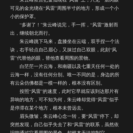
可见的金光绕在“风雷”周围半寸的地方，形成一个小
小的保护罩。
“多谢了！”朱云峰说完，手一挥，“风雷”激射而
出，继续朝北而行。
朱云峰跳下马来，盘膝坐在云端，双手捏一个法
诀，右手轻点自己眉心，又抹过自己双眼，此刻“风
雷”代替他的眼，替他查看周围的景物。
白茫茫一片云海，和南疆以及七重天任何一处的
云海一样，没有任何分别。唯一不同的是，身边的所
有云朵仿佛都是一模一样的，根本没有区别。
按照“风雷”的速度，此时它早就应该到达那片有
异响的地方，可不知为何，朱云峰却觉得“风雷”似乎
是停滞在某个地方，根本未曾远去。
眉头微皱，朱云峰心念一转，要“风雷”停下，却
突然发现，自己似乎失去了和“风雷”的联系，虽然依
旧能通过它看周围的景色，却根本无法控制它。