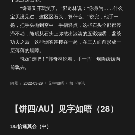
“饼哥又开玩笑了。”郭奇林说：“你身为……什么
宝贝没见过，这区区石头，算什么。”说完，他手一
扬，把手头抛到空中，手指轻点，这些石头全部都停
滞不动，随后从石头上弥散出淡淡的五彩烟雾，盏茶
功夫之后，这些烟雾连接在一起，在三人面前形成一
层薄薄的烟障。
“我们走吧！”郭奇林说着，手一挥，烟障缓缓向
前飘去。
作
发
分
于
阿器
2022-03-29
见字如晤
留下评论
者
布
类
【饼
于
四/AU】
见
【饼四/AU】见字如晤（28）
字
如
晤
28#恰逢其会（中）
（29）