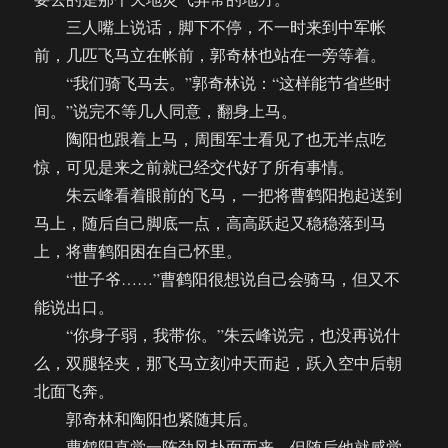
三人嘴上说话，脚下不停，不一时来到中军帐
前，几匹飞马立在帐前，郭奇林也站在一旁等着。
“我们骑飞马去。”郭奇林说：“这样能节省些时
间。”说完不等几人同意，翻身上马。
陶阳也跟着上马，周围军士看见了也无半点吃
惊，可见是来之前就已经交代好了所有事情。
朱云峰看着眼前的飞马，一把将曹鹤阳抱起送到
马上，随后自己脚底一点，高高跃起又稳稳落到马
上，将曹鹤阳困在自己怀里。
“世子爷……”曹鹤阳很想说自己会骑马，但又不
能说出口。
“你身子弱，我带你。”朱云峰说完，也没再说什
么，双腿轻夹，那飞马立刻冲天而起，跃入空中后朝
北面飞奔。
郭奇林和陶阳也紧随其后。
曹鹤阳直觉一阵劲风扑面而来，但随后他就感觉