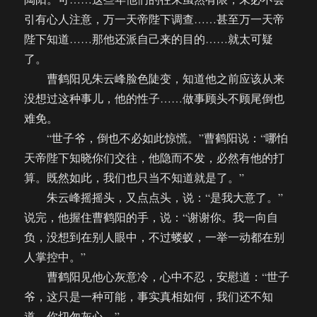
引有心人注意，万一天帝陛下调查……甚至万一天帝
陛下知道……那他还派自己来的目的……就太可疑
了。
曹鹤阳见朱云峰脸色陡变，知道他之前应该从来
没想过这种事儿，他的性子……做事顾头不顾尾倒也
难免。
“世子爷，倒也不必如此惊慌。”曹鹤阳说：“哪怕
天帝陛下知晓你们交往，他隐而不发，必然有他的打
算。既然如此，我们也只当不知道就是了。”
朱云峰摇摇头，又点点头，说：“是我大意了。”
说完，他握住曹鹤阳的手，说：“谢谢你。我一向自
负，没想到在别人眼中，不过蝼蚁，一举一动都在别
人掌控中。”
曹鹤阳见他心灰意冷，心中不忍，安慰道：“世子
爷，这只是一种可能，事实真相如何，我们还不知
道，你切勿灰心。”