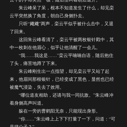
朱云峰呆了呆，根本不知道发生了什么，却见栾
云平突然换了角度，朝自己身侧扑去。
只听“飕飕”两声，栾云平似乎被什么击中，又退
了回来。
这回朱云峰看清了，栾云平被两枚银针戳中，其
中一枚刺在他眉心，似乎让他清醒了一会儿。
“我……我这是……”栾云平喃喃自语，随后抱住
了头，痛苦地蹲了下来。
朱云峰刚生出一点指望，却见栾云平又站了起
来，他眉间那根银针，已经变成了黑色，显然也已经
被魔气浸染，失去了效用。
“哪位道友相助，还请与我一同抗敌。”朱云峰冲
着身侧高声叫道。
躲在一旁的曹鹤阳无奈，只能现出身形。
“你……”朱云峰上上下下打量了一下，问道：“可
是肆公子？”