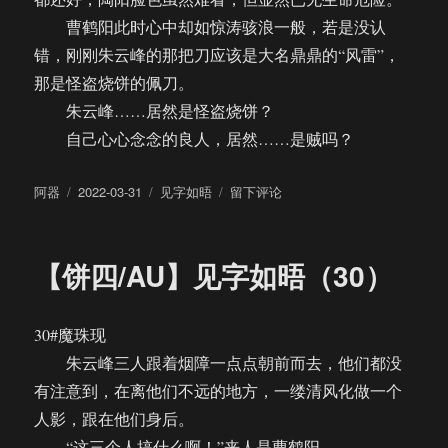
曹鹤阳此时心中却如惊涛骇浪一般，若是没认
错，刚刚朱云峰的那把刀应该是大名鼎鼎的“风雷”，
那是怪盗烧饼的佩刀。
朱云峰……居然是怪盗烧饼？
自己心心念念的良人，居然……是贼吗？
作
发
分
于
阿器
2022-03-31
见字如晤
留下评论
者
布
类
【饼
于
四/AU】
见
【饼四/AU】见字如晤（30）
字
如
晤
30#魔珠现
（31）
朱云峰三人跟着烟障一点点朝前而去，他们都没
有注意到，在离他们不远的地方，一缕清风化做一个
人影，跟在他们身后。
“这三个人搞什么啊！”来人是曹鹤阳。