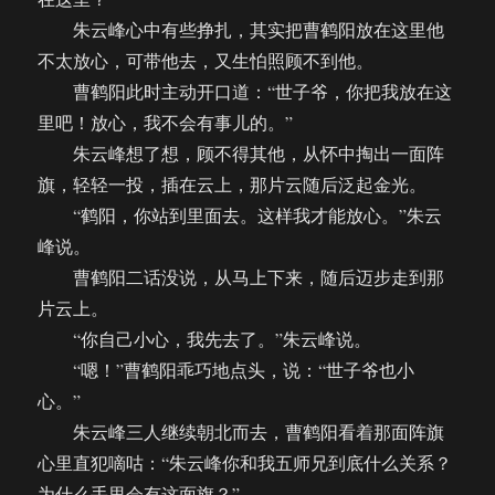
朱云峰心中有些挣扎，其实把曹鹤阳放在这里他
不太放心，可带他去，又生怕照顾不到他。
曹鹤阳此时主动开口道：“世子爷，你把我放在这
里吧！放心，我不会有事儿的。”
朱云峰想了想，顾不得其他，从怀中掏出一面阵
旗，轻轻一投，插在云上，那片云随后泛起金光。
“鹤阳，你站到里面去。这样我才能放心。”朱云
峰说。
曹鹤阳二话没说，从马上下来，随后迈步走到那
片云上。
“你自己小心，我先去了。”朱云峰说。
“嗯！”曹鹤阳乖巧地点头，说：“世子爷也小
心。”
朱云峰三人继续朝北而去，曹鹤阳看着那面阵旗
心里直犯嘀咕：“朱云峰你和我五师兄到底什么关系？
为什么手里会有这面旗？”