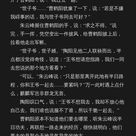
“世子爷……”曹鹤阳犹豫了一下，说：“若是不嫌
我碍事的话，我与世子爷同去可好？”
朱云峰握住曹鹤阳的手，说：“求之不得。”说
完，手一挥，凭空变出一件披风，给曹鹤阳披上后，
拉着他走出军帐。
“世子爷，世子婿。”陶阳见他二人联袂而出，半
点都没觉得奇怪，说道：“王爷想请您指路，我们一同
去您说的那个地方看看？”
“可以。”朱云峰说：“只是那里离开此地有半日路
程，你和王爷一起去……要紧吗？”万一此时遇上点什
么，麒麟军岂非群龙无首。
陶阳叹口气，说：“王爷不想我去，我却不放心他
自己去。我们谁也说服不了谁，所以干脆一起去。”
曹鹤阳原本不知道他们要去哪里，听朱云峰说半
日功夫，再联想一路走来的经历，很快就明白，他们
要去的是那个天地灵气异常的地方。