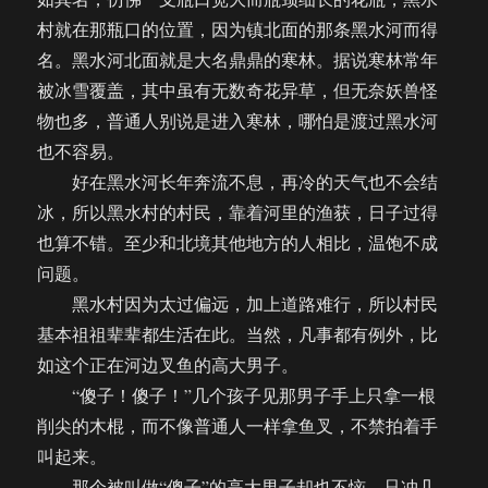
村就在那瓶口的位置，因为镇北面的那条黑水河而得
名。黑水河北面就是大名鼎鼎的寒林。据说寒林常年
被冰雪覆盖，其中虽有无数奇花异草，但无奈妖兽怪
物也多，普通人别说是进入寒林，哪怕是渡过黑水河
也不容易。
好在黑水河长年奔流不息，再冷的天气也不会结
冰，所以黑水村的村民，靠着河里的渔获，日子过得
也算不错。至少和北境其他地方的人相比，温饱不成
问题。
黑水村因为太过偏远，加上道路难行，所以村民
基本祖祖辈辈都生活在此。当然，凡事都有例外，比
如这个正在河边叉鱼的高大男子。
“傻子！傻子！”几个孩子见那男子手上只拿一根
削尖的木棍，而不像普通人一样拿鱼叉，不禁拍着手
叫起来。
那个被叫做“傻子”的高大男子却也不恼，只冲几