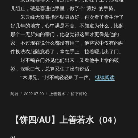
儿阻止，硬是塞进他手里，做了个“藏好”的手势。
朱云峰无奈将指环贴身放好，再次看了看生活了
好几年的地方，心中满是不舍。不知道为什么，比起
那个一无所知的宗门，他总觉得这里才更像是他的
家。不过现在说什么都没有用了，他将家中仅有的两
件换洗衣服随意卷了，拿在手上，拉着哑儿出了门。
封不鸣在门外见他们出来，又看他手上拿的破
衫，深吸口气，总算忍住了没有说话。
“【饼四/
“木师兄。”封不鸣轻轻叫了一声。
继续阅读
作
发
分
于
阿器
2022-07-29
上善若水
留下评论
者
布
类
【饼
于
四/AU】
上
【饼四/AU】上善若水（04）
善
若
水
04