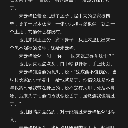
了。
朱云峰拉着哑儿进了屋子，屋中真的是家徒四
壁，除了一张木板床，一张小几和两张板凳，就是一
个土灶，其他什么都没有。
哑儿来到土灶旁，蹲下身子，从灶灰里扒出来一
个黑不溜秋的指环，递给朱云峰。
朱云峰哑然，问：“你……回来就是要拿这个？”
哑儿认真地点点头，口中咿咿呀呀，手上比划。
朱云峰知道他的意思，说：“这东西不值钱的。当
时村长家的小子看中，给他就是了。你偏说这是你当
年救我时候我带在身上的，说不定有大用，死活不肯
给。后来为了怕他们抢就假说丢了，居然连我也瞒过
了。”
哑儿眼睛亮晶晶的，对于能瞒过朱云峰显然很得
意。
朱云峰摇摇头，接过指环刚想带在手上，却被哑