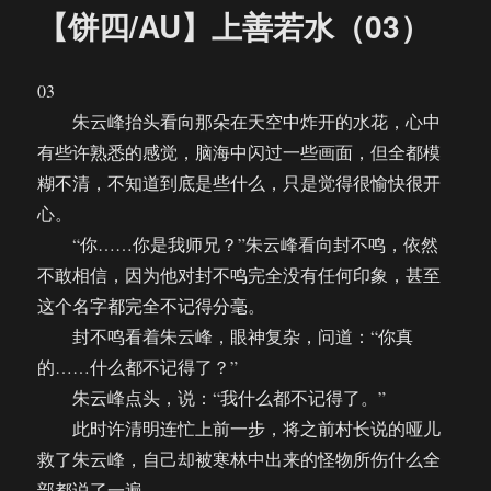
上
【饼四/AU】上善若水（03）
善
若
水
03
（04）
朱云峰抬头看向那朵在天空中炸开的水花，心中
有些许熟悉的感觉，脑海中闪过一些画面，但全都模
糊不清，不知道到底是些什么，只是觉得很愉快很开
心。
“你……你是我师兄？”朱云峰看向封不鸣，依然
不敢相信，因为他对封不鸣完全没有任何印象，甚至
这个名字都完全不记得分毫。
封不鸣看着朱云峰，眼神复杂，问道：“你真
的……什么都不记得了？”
朱云峰点头，说：“我什么都不记得了。”
此时许清明连忙上前一步，将之前村长说的哑儿
救了朱云峰，自己却被寒林中出来的怪物所伤什么全
部都说了一遍。