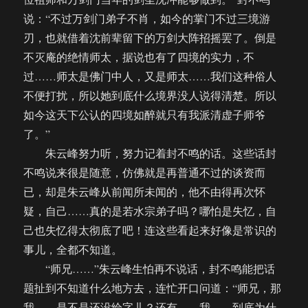
说：“不过万剑门弟子不肖，如今的掌门不过三境游
刃，也就借着沈前辈留下的万剑大阵招摇罢了。倒是
不灭庵的绝情师太，据说也有了四境的实力，不
过……师太是佛门中人，又是师太……我们这种俗人
不便打扰，所以她到底什么境界没人说得清楚。所以
如今这天下公认的四境如醉就只有我派清虚子师爷
了。”
朱云峰努力听，努力记着封不鸣的话。这些话封
不鸣说来很是随意，仿佛就是再普通不过的谈资而
已，却是朱云峰从前闻所未闻的，他不由得再次怀
疑，自己……真的是若水宗弟子吗？哪怕是失忆，自
己也失忆得太彻底了吧！连这些看起来好像是常识的
事儿，全都不知道。
“师兄……”朱云峰生怕再不说话，封不鸣能把话
题扯到不知道什么地方去，连忙开口问道：“师兄，那
我……是不是还没给字儿？还有……我……到底为什