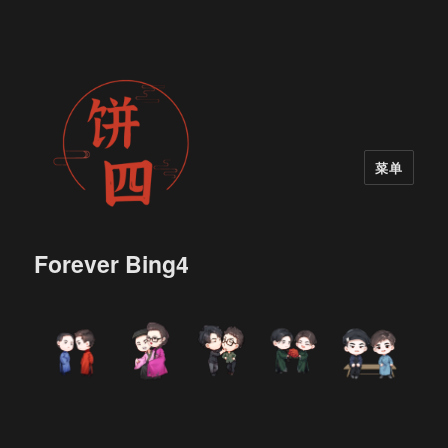
菜单
Forever Bing4