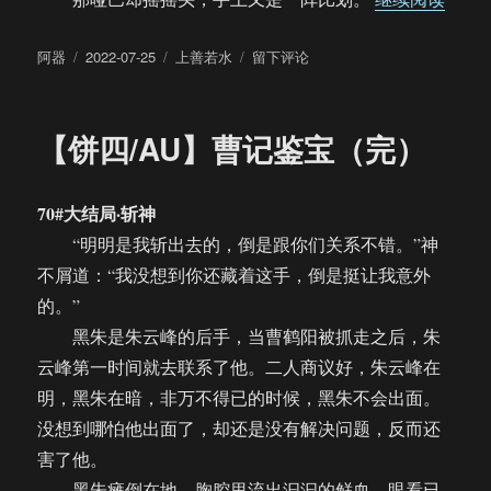
作
发
分
于
阿器
2022-07-25
上善若水
留下评论
者
布
类
【饼
于
四/AU】
上
【饼四/AU】曹记鉴宝（完）
善
若
水
70#大结局·斩神
（01）
“明明是我斩出去的，倒是跟你们关系不错。”神
不屑道：“我没想到你还藏着这手，倒是挺让我意外
的。”
黑朱是朱云峰的后手，当曹鹤阳被抓走之后，朱
云峰第一时间就去联系了他。二人商议好，朱云峰在
明，黑朱在暗，非万不得已的时候，黑朱不会出面。
没想到哪怕他出面了，却还是没有解决问题，反而还
害了他。
黑朱瘫倒在地，胸腔里流出汩汩的鲜血，眼看已