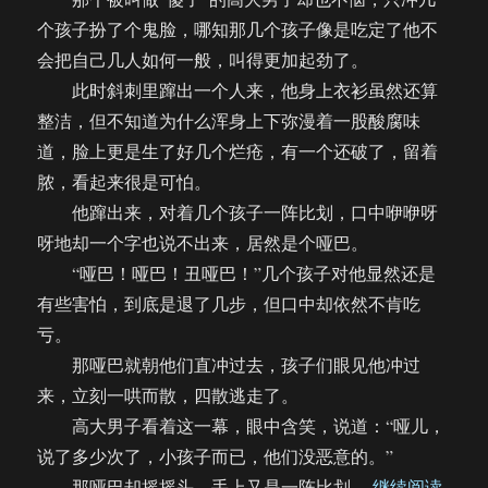
个孩子扮了个鬼脸，哪知那几个孩子像是吃定了他不
会把自己几人如何一般，叫得更加起劲了。
此时斜刺里蹿出一个人来，他身上衣衫虽然还算
整洁，但不知道为什么浑身上下弥漫着一股酸腐味
道，脸上更是生了好几个烂疮，有一个还破了，留着
脓，看起来很是可怕。
他蹿出来，对着几个孩子一阵比划，口中咿咿呀
呀地却一个字也说不出来，居然是个哑巴。
“哑巴！哑巴！丑哑巴！”几个孩子对他显然还是
有些害怕，到底是退了几步，但口中却依然不肯吃
亏。
那哑巴就朝他们直冲过去，孩子们眼见他冲过
来，立刻一哄而散，四散逃走了。
高大男子看着这一幕，眼中含笑，说道：“哑儿，
说了多少次了，小孩子而已，他们没恶意的。”
“【饼
那哑巴却摇摇头，手上又是一阵比划。
继续阅读