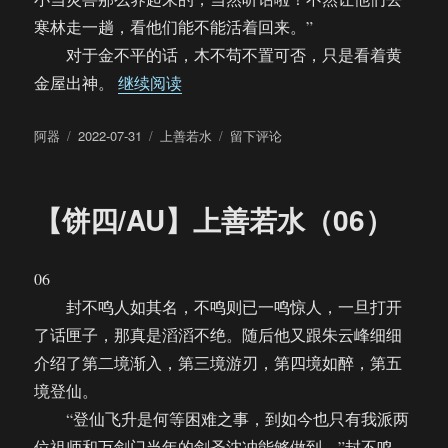
寒林走一趟，看他们能不能活着回来。”
对于金不平的话，木不苟不置可否，只是看着黄
“【饼四/AU】上善若水（07）”
金屋出神。
继续阅读
作
发
分
于
阿器
2022-07-31
上善若水
留下评论
者
布
类
【饼
于
四/AU】
上
【饼四/AU】上善若水（06）
善
若
水
06
（07）
封不鸣人如其名，不鸣则已一鸣惊人，一旦打开
了话匣子，那真是滔滔不绝。随后他又跟朱云峰细细
介绍了第二境渐入，第三境游刃，第四境如醉，第五
境登仙。
“登仙飞升是何等困难之事，到如今也只有我派两
位祖师和万剑门当年的剑圣沈冲能够做到。”封不鸣