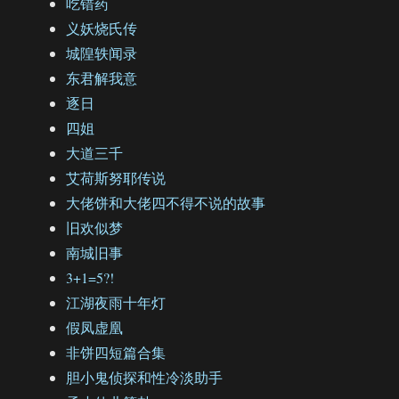
吃错药
义妖烧氏传
城隍轶闻录
东君解我意
逐日
四姐
大道三千
艾荷斯努耶传说
大佬饼和大佬四不得不说的故事
旧欢似梦
南城旧事
3+1=5?!
江湖夜雨十年灯
假凤虚凰
非饼四短篇合集
胆小鬼侦探和性冷淡助手