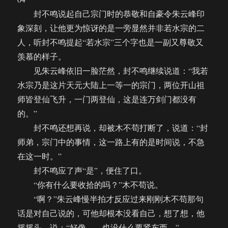
（05）
封不鸣说起自己宗门时的恭敬和自豪令朱云峰印
象深刻，让他更为惊讶的是一旁显然并非若水宗的二
人，听封不鸣提起“若水宗”三个字也是一副又尊敬又
羡慕的样子。
见朱云峰依旧一脸茫然，封不鸣继续说道：“我若
水宗乃是这片天元大陆上一等一的宗门，两位开山祖
师皆登仙飞升，一门两登仙，这是连万剑门都没有
的。”
封不鸣还想再说，却被木不苟打断了，说道：“封
师弟，宗门中的事情，这一路上有的是时间说，不急
在这一时。”
封不鸣应了声“是”，便住了口。
“你有什么要收拾的吗？”木不苟说。
“啊？”朱云峰慢半拍才反应过来刚刚木不苟那句
话是对自己说的，可他却根本没看自己，想了想，他
摇摇头，说：“好像……也没什么要紧东西。”