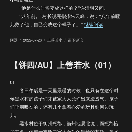
“他是什么时候变成这样的？”许清明又问。
“八年前。”村长说完指指朱云峰，说：“八年前哑
“【饼四/AU
儿救了他，自己变成这个样子了。”
继续阅读
作
发
分
于
阿器
2022-07-26
上善若水
留下评论
者
布
类
【饼
于
四/AU】
上
【饼四/AU】上善若水（01）
善
若
水
01
（02）
冬日午后是一天里最暖的时候，也只有在这个时
候黑水村的孩子们才被家大人允许出来透透气。孩子
们呼朋唤友的，还有几个拿着心爱的玩具到河边玩
儿。
黑水村位于衡州瓶郡，衡州地属北境，而瓶郡恰
如其名，仿佛一支瓶口宽大而瓶颈细长的花瓶，黑水