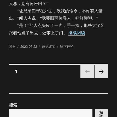
人总，您有何吩咐？”
“让兄弟们守在外面，没我的命令，不许有人进
出。”闻人杰说：“我要跟两位客人，好好聊聊。”
“是！”那人点头应了一声，手一挥，那些大汉又
“【饼四/AU】曹记
跟着他跑了出去，还带上了门。
继续阅读
作
发
分
于
阿器
2022-07-22
曹记鉴宝
留下评论
者
布
类
【饼
于
四/AU】
曹
文
记
页
1
鉴
宝
下一
章
（68/9.9）
页
分
搜索
页
搜
索