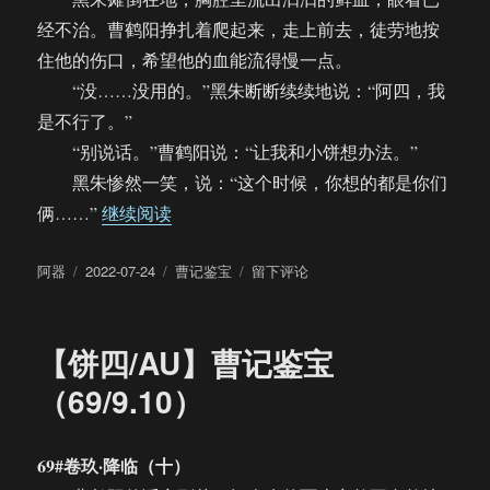
经不治。曹鹤阳挣扎着爬起来，走上前去，徒劳地按
住他的伤口，希望他的血能流得慢一点。
“没……没用的。”黑朱断断续续地说：“阿四，我
是不行了。”
“别说话。”曹鹤阳说：“让我和小饼想办法。”
黑朱惨然一笑，说：“这个时候，你想的都是你们
“【饼四/AU】曹记鉴宝（完）”
俩……”
继续阅读
作
发
分
于
阿器
2022-07-24
曹记鉴宝
留下评论
者
布
类
【饼
于
四/AU】
曹
【饼四/AU】曹记鉴宝
记
鉴
（69/9.10）
宝
（完）
69#卷玖·降临（十）