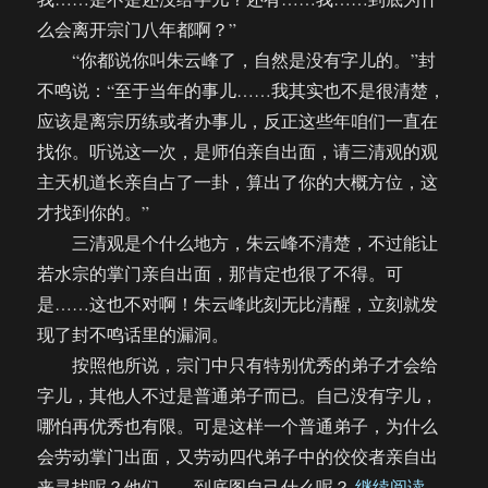
么会离开宗门八年都啊？”
“你都说你叫朱云峰了，自然是没有字儿的。”封
不鸣说：“至于当年的事儿……我其实也不是很清楚，
应该是离宗历练或者办事儿，反正这些年咱们一直在
找你。听说这一次，是师伯亲自出面，请三清观的观
主天机道长亲自占了一卦，算出了你的大概方位，这
才找到你的。”
三清观是个什么地方，朱云峰不清楚，不过能让
若水宗的掌门亲自出面，那肯定也很了不得。可
是……这也不对啊！朱云峰此刻无比清醒，立刻就发
现了封不鸣话里的漏洞。
按照他所说，宗门中只有特别优秀的弟子才会给
字儿，其他人不过是普通弟子而已。自己没有字儿，
哪怕再优秀也有限。可是这样一个普通弟子，为什么
会劳动掌门出面，又劳动四代弟子中的佼佼者亲自出
“【饼四
来寻找呢？他们……到底图自己什么呢？
继续阅读