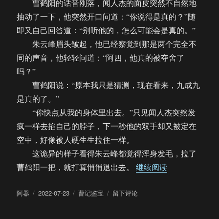
曹鹤阳的话音刚落，闻人杰的面皮突然不自然地
抽动了一下，他突然开口问道：“你说得是真的？”随
即又自己回答道：“别听他的，怎么可能会是真的。”
朱云峰眉头皱起，他已经察觉到那是两个完全不
同的声音，他轻轻问道：“阿四，他真的被夺舍了
吗？”
曹鹤阳说：“原本我只是猜测，现在看来，九成九
是真的了。”
“你快点从我的身体里出去。”只见闻人杰突然发
疯一样去掐自己的脖子，下一秒他的双手却又被定在
空中，好像被人硬生生拉住一样。
这诡异的样子看得朱云峰都觉得浑身发毛，拉了
“【饼四/AU】曹
曹鹤阳一把，就打算悄悄退出去。
继续阅读
作
发
分
于
阿器
2022-07-23
曹记鉴宝
留下评论
者
布
类
【饼
于
四/AU】