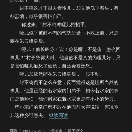
封不鸣这才正眼去看哑儿，却见他低垂着头，有
些瑟缩，似乎很害怕自己。
“你过来。”封不鸣冲哑儿招招手。
哑儿似乎被封不鸣的气势所慑，不敢上前，只是
躲在朱云峰身后。
“哑儿！仙长叫你！诶！你是哑，不是傻，怎么回
事儿？”村长急得大叫。他当然不是真的为哑儿好，只
是害怕哑儿触怒了仙长，自己会被迁怒。
哑儿却依然缩在朱云峰身后，一步不动。
封不鸣倒不怎么在意，反而觉得这是理所当然的
事儿，他是正经的若水宗内门弟子，如今若水宗的掌
门是他师伯，他们封家在若水宗更是有不小的势力。
一些小宗门的掌门都不敢在他面前大声说话，何况哑
“【饼四/AU】上善若水（03）”
儿这种乡野愚夫。
继续阅读
作
发
分
于
阿器
2022-07-27
上善若水
留下评论