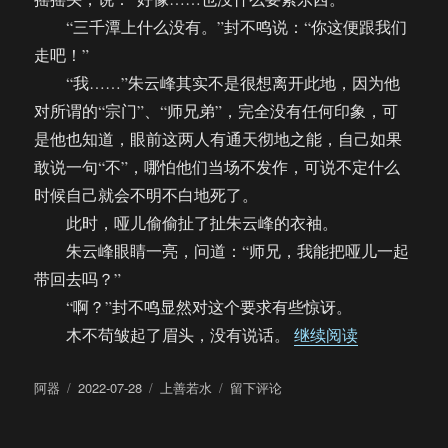
“三千潭上什么没有。”封不鸣说：“你这便跟我们
走吧！”
“我……”朱云峰其实不是很想离开此地，因为他
对所谓的“宗门”、“师兄弟”，完全没有任何印象，可
是他也知道，眼前这两人有通天彻地之能，自己如果
敢说一句“不”，哪怕他们当场不发作，可说不定什么
时候自己就会不明不白地死了。
此时，哑儿偷偷扯了扯朱云峰的衣袖。
朱云峰眼睛一亮，问道：“师兄，我能把哑儿一起
带回去吗？”
“啊？”封不鸣显然对这个要求有些惊讶。
“【饼四/AU
木不苟皱起了眉头，没有说话。
继续阅读
作
发
分
于
阿器
2022-07-28
上善若水
留下评论
者
布
类
【饼
于
四/AU】