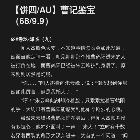
曹
【饼四/AU】曹记鉴宝
记
鉴
（68/9.9）
宝
（69/9.10）
68#卷玖·降临（九）
闻人杰脸色大变，不知道事情怎么会如此发展，
然而当他定睛一看，却见刚刚那个推曹鹤阳进来的人
被打倒在地，而曹鹤阳已经被朱云峰护到身后了。原
来刚刚居然是幻境。
“你……”闻人杰看向朱云峰，说：“倒没想到你居
然如此厉害，倒是我托大了。”
“哼！”朱云峰此刻却冷着脸，只紧紧拉着曹鹤阳
的手，大约只有曹鹤阳能感受到他如今剧烈的心跳。
虽然朱云峰将曹鹤阳护在身后，但闻人杰却并没
有多担心，他冲外面叫了一声：“来人！”立时有十数
名穿着西装的彪形大汉奔进来，为首的一个问道：“闻