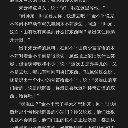
朱云峰点点头，说：“好，我在这里等他。”
“封师弟，师父要见你，快进去吧！”金不平说完
不等封不鸣动作就先凑到木不苟身边，问道：“师兄，
这次下山有没有淘换到什么好东西啊？拿出来让师弟
开开眼。”
出乎朱云峰的意料，在封不平面前少言寡语的木
不苟对着金不平倒是很亲切，虽然脸上依旧没什么笑
容，但语调却软和不少，说：“这次去是办事儿的，又
不是去玩，哪儿有时间淘换好东西。”话虽然这么说，
还是扔出一个小小的骨笛给金不平，说：“灵境山的掌
门给的，说是能御兽，你最是喜欢这种稀奇古怪的东
西，给你吧！”
“灵境山？”金不平想了半天才想起来，问：“北境
衡州那个号称能御兽的小宗门？师父说过，他们压根
儿就不会御兽，他们门里的也不是正经妖兽，都是从
小当灵兽那么养起来的，当然听话啦！不然让他们去