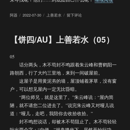
作
发
分
于
阿器
2022-07-30
上善若水
留下评论
者
布
类
【饼
于
四/AU】
上
【饼四/AU】上善若水（05）
善
若
水
05
（06）
话分两头，木不苟封不鸣跟着朱云峰和曹鹤阳一
路朝西，行了大约三里地，来到一间破屋前。
这屋子是用黄泥夯的墙，屋顶铺着茅草，没有窗
户，可以想见屋内一定无比昏暗。
“两位师兄，就是这里了。”朱云峰说：“屋内简
陋，就不请您二位进去了。”说完朱云峰又对哑儿说
道：“哑儿，走吧，我陪你去收拾收拾。”
封不鸣想说话，却被木不苟阻止了。木不苟轻轻
吐出两个字：“自便。”就盘膝坐下，居然开始行功