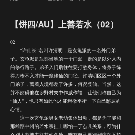
者
布
类
【饼
于
四/AU】
上
【饼四/AU】上善若水（02）
善
若
水
02
（03）
“许仙长”名叫许清明，是玄龟派的一名外门弟
子。玄龟派是瓶郡当地的一个门派，走的是以外入内
的修行路子。弟子入门后往往要打熬身体，将身子练
得刀枪不入才能一窥修仙的门径。许清明区区一个外
门弟子，离着入境都差了许多，何况登仙。当然，这
并不妨碍他在乡野村夫中作威作福，让他们称自己为
“仙人”，也只有如此他才能稍微平衡一下自己憋屈的
心情。
这一次玄龟派男女老幼集体出动，都是为了能和
那雄踞中州的若水宗扯上哪怕一丁点儿关系，可为什
么别人都能去往其他各处，唯有自己要跑到这鸟不拉