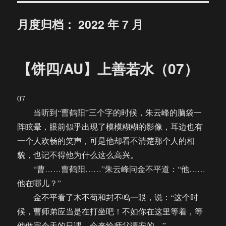
月度归档：
2022 年 7 月
【饼四/AU】上善若水（07）
07
当听到“曹鹤阳”三个字的时候，朱云峰的脑袋一
阵眩晕，眼前似乎出现了模模糊糊的影像，耳边也有
一个人欢畅的笑声，可是他却看不清楚那个人的相
貌，也记不得他为什么这么高兴。
“曹……曹鹤阳……”朱云峰问金不平道：“他……
他在哪儿？”
金不平看了木不苟和封不鸣一眼，说：“这个时
候，曹师弟应当是在打坐吧！不如你在这里等着，等
他做完今天的日课，会来给师父请安的。”