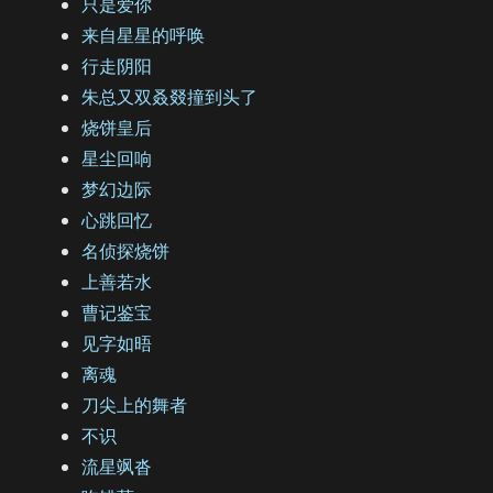
只是爱你
来自星星的呼唤
行走阴阳
朱总又双叒叕撞到头了
烧饼皇后
星尘回响
梦幻边际
心跳回忆
名侦探烧饼
上善若水
曹记鉴宝
见字如晤
离魂
刀尖上的舞者
不识
流星飒沓