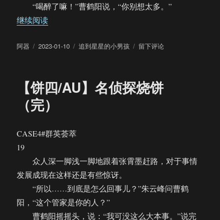
“喝醉了嘛！”曹鹤阳说，“你别想太多。”
“【饼四/AU】惊！年会上有人喝醉了亲同事！（
继续阅读
作
发
分
于
阿器
2023-01-10
追到星星的小男孩
留下评论
者
布
类
【饼
于
四/AU】
惊！
【饼四/AU】名侦探烧饼
年
会
（完）
上
有
人
CASE4#群英荟萃
喝
19
醉
了
众人深一脚浅一脚地跟着张霄墨赶路，对于事情
亲
发展成现在这样还是有些惊讶。
同
“所以……到底是怎么回事儿？”朱云峰问曹鹤
事！
（一
阳，“这个管家是你的人？”
发
曹鹤阳摇摇头，说：“我可没这么大本事。”说完