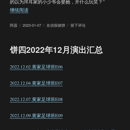
的以为拜耳家的小少爷会娶她，开什么玩笑？”
“【饼四/AU】名侦探烧饼（62）”
继续阅读
作
发
分
于
阿器
2023-01-07
名侦探烧饼
留下评论
者
布
类
【饼
于
四/AU】
名
饼四2022年12月演出汇总
侦
探
烧
2022.12.02.黄家足球班E06
饼
（62）
2022.12.04.黄家足球班E07
2022.12.07.黄家足球班E08
2022.12.09.黄家足球班E09