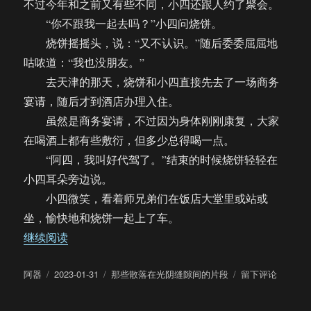
不过今年和之前又有些不同，小四还跟人约了聚会。
“你不跟我一起去吗？”小四问烧饼。
烧饼摇摇头，说：“又不认识。”随后委委屈屈地
咕哝道：“我也没朋友。”
去天津的那天，烧饼和小四直接先去了一场商务
宴请，随后才到酒店办理入住。
虽然是商务宴请，不过因为身体刚刚康复，大家
在喝酒上都有些敷衍，但多少总得喝一点。
“阿四，我叫好代驾了。”结束的时候烧饼轻轻在
小四耳朵旁边说。
小四微笑，看着师兄弟们在饭店大堂里或站或
坐，愉快地和烧饼一起上了车。
“【饼四】那些散落在光阴缝隙间的片段（481-490
继续阅读
作
发
分
于
阿器
2023-01-31
那些散落在光阴缝隙间的片段
留下评论
者
布
类
【饼
于
四】