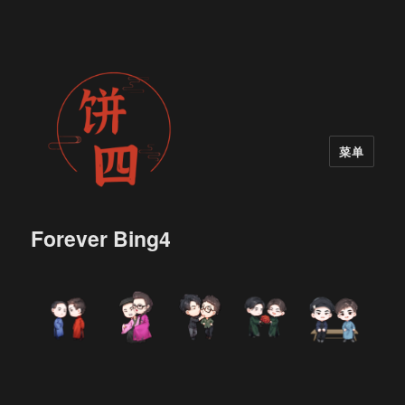
菜单
Forever Bing4