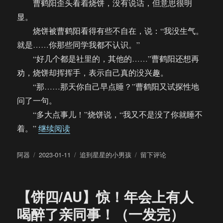
曹鹤阳歪头看着烧饼，没有说话，但意思很明
显。
烧饼被曹鹤阳看得有些不自在，说：“我没生气。
就是……你那些同学我都不认识。”
“好几个都是社里的，其他的……”曹鹤阳还想再
劝，烧饼却挥挥手，表示自己真的没兴趣。
“那……那天你自己早点睡？”曹鹤阳又试探性地
问了一句。
“多大点事儿！”烧饼说，“我又不是没了你就睡不
“【四饼】一场同学聚会引发的血案（一发完
着。”
继续阅读
作
发
分
于
阿器
2023-01-11
追到星星的小男孩
留下评论
者
布
类
【四
于
饼】
一
【饼四/AU】惊！年会上有人
场
同
喝醉了亲同事！（一发完）
学