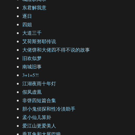
东君解我意
逐日
四姐
大道三千
艾荷斯努耶传说
大佬饼和大佬四不得不说的故事
旧欢似梦
南城旧事
3+1=5?!
江湖夜雨十年灯
假凤虚凰
非饼四短篇合集
胆小鬼侦探和性冷淡助手
孟小仙儿算卦
爱江山更爱美人
垂耳兔和大尾巴狼