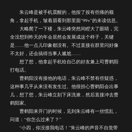
聚
会
朱云峰是被手机震醒的，他按了按有些痛的额
引
角，拿起手机，皱着眉看到那里面“99+”的未读信息。
发
的
大略爬了一下楼，朱云峰突然间瞪大了眼睛，完
血
全没想到昨天的年会居然会发展成这个样子，关键
案
是……他一点儿印象都没有。不过直接在群里问好像
（一
发
不太好，还会搞得当事人尴尬……
完）
想了想，他拿起手机给自己的好友兼上司曹鹤阳
打电话。
曹鹤阳没有接他的电话，朱云峰不禁有些疑惑，
这种事几乎从来没有发生过。他很担心曹鹤阳会出事
儿，想了想，朱云峰立刻下床洗漱，然后直接冲去曹
鹤阳家。
曹鹤阳来开门的时候，见到朱云峰有一丝慌乱，
问道：“你怎么过来了？”
“小四，你没接我电话！”朱云峰的声音不自觉带