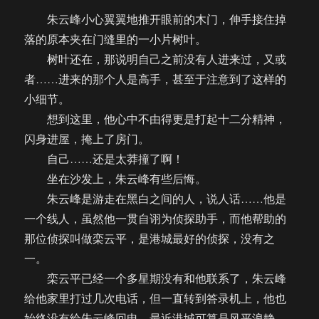
落
朱云峰小心翼翼地推开眼前的木门，伸手接住掉
花
落的原本夹在门缝里的一小片树叶。
再
开
树叶还在，那说明自己之前没有人进来过，又或
（一
者……进来的那个人是高手，甚至于注意到了这样的
发
小细节。
完）
想到这里，他心中不由得更是打起十二分精神，
闪身进屋，掩上了房门。
自己……还是太莽撞了啊！
坐在沙发上，朱云峰有些后悔。
朱云峰是游走在黑白之间的人，说人话……他是
一个线人，虽然他一贯自诩为侦探助手，而他帮助的
那位侦探叫做栾云平，是港城最好的侦探，没有之
一。
栾云平已经一个多星期没有和他联系了，朱云峰
给他家里打过几次电话，但一直转到答录机上，他也
始终没有给朱云峰回电。最近港城可算是风平浪静，