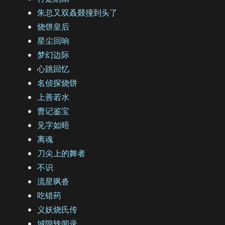
朱总又双叒叕撞到头了
烧饼皇后
星尘回响
梦幻边际
心跳回忆
名侦探烧饼
上善若水
曹记鉴宝
见字如晤
离魂
刀尖上的舞者
不识
流星飒沓
吃错药
义妖烧氏传
城隍轶闻录