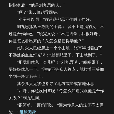
完）
指指身后，“他是刘九思的人。”
“啊？”朱云峰诧异回头。
“小子可以啊！”连吕萨都忍不住叫了句好。
刘九思抓紧王筱阁的手说：“谈不上是我的人，不
过是合作而已。”说完又说：“不过四哥，我很好奇，
你是怎么看出来的？又怎么指使得动他？”
此时众人已经爬上一个小山坡，张霄墨指着山下
不远处的点点灯光说：“就是那里了。下山就到了。”
“那我们休息一会儿吧！”刘九思说，“阁阁累了，
要好好休息一下。”说完不等众人答应，就拉着王筱阁
坐到一块大石头上。
其余几人见状也都寻了地方或坐或靠地休息。
“四哥，你还没回答呢！你怎么知道我跟他是合作
关系？”刘九思问。
“很简单。”曹鹤阳说，“因为你杀人的法子不太保
“【饼四/AU】名侦探烧饼（完）”
险。”
继续阅读