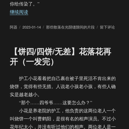
你给传染了。”
“【饼四】那些散落在光阴缝隙间的片段（471-480
继续阅读
作
发
分
于
阿器
2023-01-14
那些散落在光阴缝隙间的片段
留下评论
者
布
类
【饼
于
四】
那
【饼四/四饼/无差】花落花再
些
散
开（一发完）
落
在
光
护工小花看着把自己裹在被子里死活不肯出来的
阴
烧饼，觉得有些无措。人说老小孩老小孩，有些人确
缝
隙
实是越老越小。
间
“那个……四爷爷……这要怎么办？”
的
小花是养老院的护工，他负责的这两位老人一个
片
段
叫烧饼一个叫曹鹤阳，是很有名的相声演员。不过小
（471-
花年纪太小，并没有听过他们的相声。两位老人是一