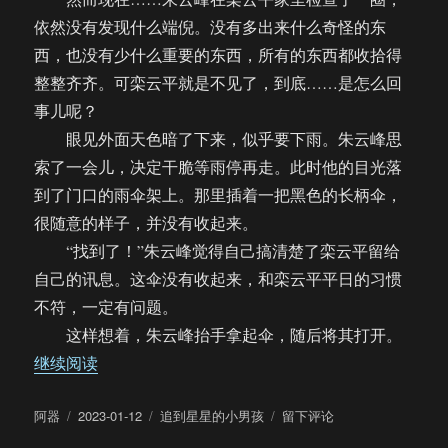
依然没有发现什么端倪。没有多出来什么奇怪的东
西，也没有少什么重要的东西，所有的东西都收拾得
整整齐齐。可栾云平就是不见了，到底……是怎么回
事儿呢？
眼见外面天色暗了下来，似乎要下雨。朱云峰思
索了一会儿，决定干脆等雨停再走。此时他的目光落
到了门口的雨伞架上。那里插着一把黑色的长柄伞，
很随意的样子，并没有收起来。
“找到了！”朱云峰觉得自己搞清楚了栾云平留给
自己的讯息。这伞没有收起来，和栾云平平日的习惯
不符，一定有问题。
这样想着，朱云峰抬手拿起伞，随后将其打开。
“【饼四/AU】救命！这里有鬼！（一发完）”
继续阅读
作
发
分
于
阿器
2023-01-12
追到星星的小男孩
留下评论
者
布
类
【饼