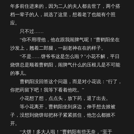
480）
年多前住进来的，因为二人的夫人都去世了，两个搭
档一辈子的人，就选了这里，想着老了也能有个照
应。
只不过……
“你不用理他，他在跟我闹脾气呢！”曹鹤阳坐在
沙发上，翘着二郎腿，一副老神在在的样子。
“不是……饼爷爷这是怎么啦？”小花不解，平日
烧饼总是顺着曹鹤阳，闹脾气什么的压根儿是不可能
的事儿。
曹鹤阳没回答这个问题，而是对小花说：“行了，
你把药留下吧！我等下看着他吃。”
小花想了想，点点头，放下药，退了出去。
等小花离开，曹鹤阳坐到床边，伸手想去掀被
子，没想到烧饼却把杯子紧紧抓住，他怎么都掀不
开。
“大饼！多大人啦！”曹鹤阳有些无奈，“至于