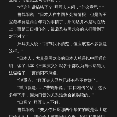
“把这句话搞错了？”拜耳夫人问，“什么意思？”
曹鹤阳说：“日本人在中国各处搞情报，但是闯王
宝藏毕竟是两百年前的事情了，那句话并不是写在纸
上，而是口口相传的，最后又被黑龙会的人打听到了
对不对？”
拜耳夫人说：“细节我不清楚，但应该差不多就是
这样。”
“日本人，尤其是黑龙会的日本人总是以中国通自
诩，读了几本《三国演义》就各个都以为自己熟知兵
法谋略了。”曹鹤阳不屑道。
“说重点。”拜耳夫人显然已经有些不耐烦了。
“重点就是……”曹鹤阳说，“口口相传的话，这么
多年下来，因为口音的关系难免会被误读的。”
“口音？”拜耳夫人不解。
曹鹤阳说：“夫人你后厨那两个帮忙的就是佘山这
里的本地人，哪怕佘山离申城这么近，说话和申城里