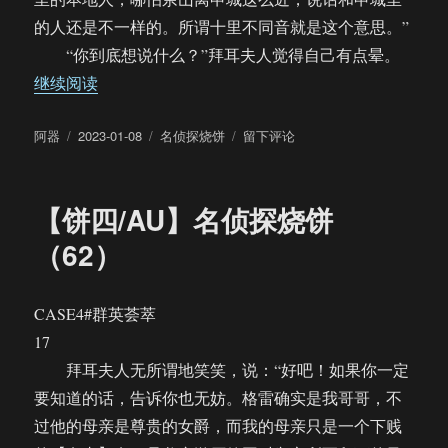
的人还是不一样的。所谓十里不同音就是这个意思。”
“你到底想说什么？”拜耳夫人觉得自己有点晕。
“【饼四/AU】名侦探烧饼（63）”
继续阅读
作
发
分
于
阿器
2023-01-08
名侦探烧饼
留下评论
者
布
类
【饼
于
四/AU】
名
【饼四/AU】名侦探烧饼
侦
探
（62）
烧
饼
（63）
CASE4#群英荟萃
17
拜耳夫人无所谓地笑笑，说：“好吧！如果你一定
要知道的话，告诉你也无妨。格雷确实是我哥哥，不
过他的母亲是尊贵的女爵，而我的母亲只是一个下贱