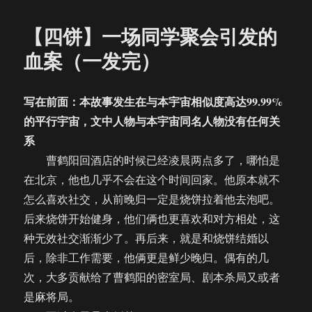
于
四/AU】
救
【四饼】一场同学聚会引发的
命！
这
血案（一发完）
里
有
鬼！
写在前面：本故事发生在与本宇宙相似度高达99.99%
（一
的平行宇宙，文中人物与本宇宙同名人物没有任何关
发
完）
系
曹鹤阳回酒店的时候已经凌晨两点多了，哪怕是
在北京，他也几乎不会在这个时间回家。他原本就不
怎么喜欢社交，从前晚归一定是烧饼拉着他去泡吧。
后来烧饼开始健身，他们俩也更喜欢和对方相处，这
种无效社交渐渐少了。再后来，就是和烧饼结婚以
后，除非工作需要，他俩更是鲜少晚归。偶有的几
次，大多贡献给了曹鹤阳的密室局、剧本杀局又或者
是麻将局。