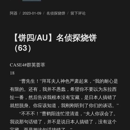
作
发
分
于
阿器
2023-01-09
名侦探烧饼
留下评论
者
布
类
【饼
于
四/AU】
名
【饼四/AU】名侦探烧饼
侦
探
（63）
烧
饼
（完）
CASE4#群英荟萃
18
“曹先生！”拜耳夫人神色严肃起来，“我的耐心是
有限的。还有，我并不愚蠢，希望你不要以为东拉西
扯一番，然后告诉我根本没有宝藏，是日本人搞错了
就想脱身。你应该知道，我刚刚听到了你们的谈话。”
“不不不！”曹鹤阳连忙澄清道，“夫人你误会了。
我说那句话错了，并不是说日本人搞错了，没有这个
宝藏，而是把这句话搞错了。”