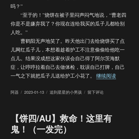
吗？”
“至于的！”烧饼在被子里闷声闷气地说，“曹老四
你是不是嫌弃我了？你现在连给我买的瓜子儿都给别
人吃。”
曹鹤阳无声地笑了。昨天他出门去给烧饼买了点
儿网红瓜子儿，本想着趁着护工不注意偷偷给他吃一
点儿。结果没成想这家伙误会自己得了阿尔茨海默
症，让哼哼拉着自己去做体检，耽误自己打牌，自己
“【饼四/
一气之下就把瓜子儿送给护工小花了。
继续阅读
作
发
分
于
阿器
2023-01-13
追到星星的小男孩
留下评论
者
布
类
【饼
于
四/
四
【饼四/AU】救命！这里有
饼/
无
鬼！（一发完）
差】
花