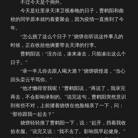
不过今天是个例外。
今天是社里录天津卫视春晚的日子，曹鹤阳和曲
校的同学原本就约着要聚会，因为疫情一直推到了今
年。
“怎么挑了这么个日子？”烧饼在听说这件事儿的
时候，正在收拾他俩要带去天津的行李。
曹鹤阳说：“没办法，凑来凑去，只能凑出这么个
日子。”
“录一半儿你去跟人喝大酒？”烧饼嗔怪道，“当心
回头栾云平骂你。”
“他才懒得管我呢！”曹鹤阳说，“再说了，我录完
再去，不会影响录制的。”说完这句，曹鹤阳突然意识
到有些不对，上前搂着烧饼在他脸颊亲了一下，问：
“那你跟我一起去？”
烧饼轻轻推了曹鹤阳一下，说：“起开，挡着我收
拾衣服。”说完又说：“我不去了。影响我早起健身。”