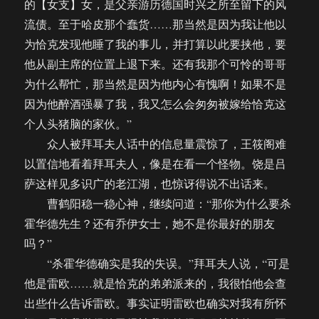
的【女支】女，是父亲游历德国时兴之所至留下的风
流债。至于哈皮那个蠢货……那当然是因为我让他以
为恰克发现他睡了我的事儿，并打算以此要挟他，要
他从副主席的位置上退下来。还有我那个可怜的哥哥
为什么帮忙，那当然是因为他内心有愧啊！如果不是
因为他醉酒强暴了我，我又怎么会匆匆被嫁给恰克这
个人头猪脑的家伙。”
众人被拜耳夫人话中的信息量震惊了，王筱阁难
以置信地看着拜耳夫人，像是在看一个怪物。饶是吕
萨这样见多识广的老江湖，也惊讶得说不出话来。
曹鹤阳稳一稳心神，继续问道：“那你为什么要杀
霍华德先生？还有乔伊女士，她不是你最好的朋友
吗？”
“杀霍华德确实是我的失误。”拜耳夫人说，“可是
他是雷欧……就是恰克的弟弟派来的，我很怕他会查
出些什么告诉雷欧。事实证明雷欧也确实对我有所怀