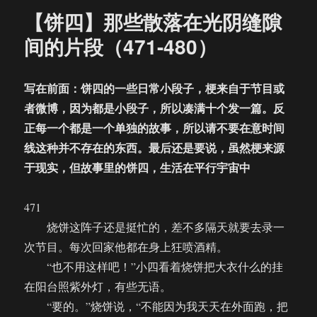
那
【饼四】那些散落在光阴缝隙
些
散
间的片段（471-480）
落
在
光
写在前面：饼四的一些日常小段子，梗来自于节目或
阴
者微博，因为都是小段子，所以凑满十个发一篇。反
缝
隙
正每一个都是一个单独的故事，所以请不要在意时间
间
线这种并不存在的东西。最后还是要说，虽然梗来源
的
于现实，但故事里的饼四，生活在平行宇宙中
片
段
（481-
471
490）
烧饼这阵子还是挺忙的，差不多隔天就要去录一
次节目。每次回家他都在身上狂喷酒精。
“也不用这样吧！”小四看着烧饼把大衣什么的挂
在阳台照紫外灯，有些无语。
“要的。”烧饼说，“不能因为我天天在外面跑，把