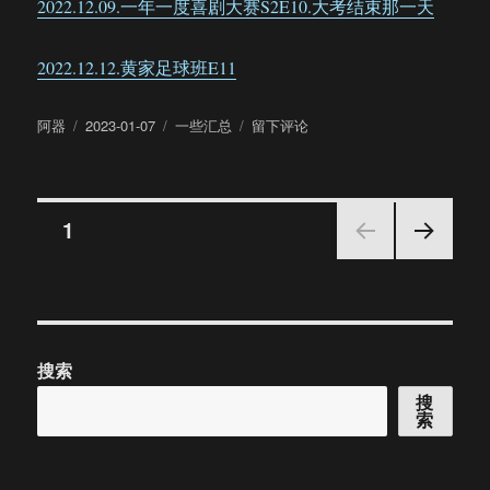
2022.12.09.一年一度喜剧大赛S2E10.大考结束那一天
2022.12.12.黄家足球班E11
作
发
分
于
阿器
2023-01-07
一些汇总
留下评论
者
布
类
饼
于
四
2022
文
年
页
1
12
月
下一
章
演
页
出
分
汇
总
搜索
页
搜
索