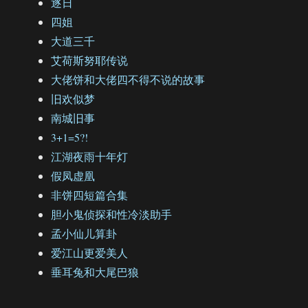
逐日
四姐
大道三千
艾荷斯努耶传说
大佬饼和大佬四不得不说的故事
旧欢似梦
南城旧事
3+1=5?!
江湖夜雨十年灯
假凤虚凰
非饼四短篇合集
胆小鬼侦探和性冷淡助手
孟小仙儿算卦
爱江山更爱美人
垂耳兔和大尾巴狼