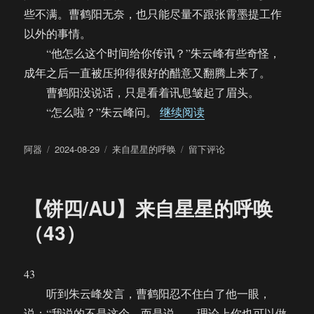
些不满。曹鹤阳无奈，也只能尽量不跟张霄墨提工作
以外的事情。
“他怎么这个时间给你传讯？”朱云峰有些奇怪，
成年之后一直被压抑得很好的醋意又翻腾上来了。
曹鹤阳没说话，只是看着讯息皱起了眉头。
“【饼四/AU】来自星
“怎么啦？”朱云峰问。
继续阅读
作
发
分
于
阿器
2024-08-29
来自星星的呼唤
留下评论
者
布
类
【饼
于
四/AU】
来
【饼四/AU】来自星星的呼唤
自
星
（43）
星
的
呼
43
唤
听到朱云峰发言，曹鹤阳忍不住白了他一眼，
（44）
说：“我说的不是这个。而是说……理论上你也可以做