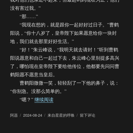
没有害过我。”
“那……”
“我现在想的，就是跟你一起好好过日子。”曹鹤
阳说，“你十八岁了，皇帝陛下如果愿意给你一块封
地，我们就去那里好好生活。”
“好！”朱云峰说，“我明天就去请封！”听到曹鹤
阳说愿意和自己一起过下去，朱云峰心里别提多高兴
了，哪怕现在皇帝陛下要给他传位，他都要先问问曹
鹤阳愿不愿意当皇后。
曹鹤阳微微一笑，轻轻刮了一下他的鼻子，说：
“你别急。没那么简单的。”
“【饼四/AU】来自星星的呼唤（39）”
“嗯？”
继续阅读
作
发
分
于
阿器
2024-08-24
来自星星的呼唤
留下评论
者
布
类
【饼
于
四/AU】