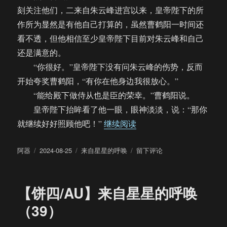
刻关注他们，二来自朱云峰进宫以来，皇帝陛下的所
作所为显然是有他自己打算的，虽然曹鹤阳一时间还
看不透，但他相信至少皇帝陛下目前对朱云峰和自己
还是满意的。
“你很好。”皇帝陛下没有问朱云峰的伤势，反而
开始夸奖曹鹤阳，“有你在他身边我很放心。”
“能给殿下做侍从也是臣的荣幸。”曹鹤阳说。
皇帝陛下抬眸看了他一眼，眼神淡淡，说：“那你
“【饼四/AU】来自星星的
就继续好好照顾他吧！”
继续阅读
作
发
分
于
阿器
2024-08-25
来自星星的呼唤
留下评论
者
布
类
【饼
于
四/AU】
来
【饼四/AU】来自星星的呼唤
自
星
（39）
星
的