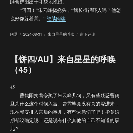
顾曹鹤阳出于礼貌地挽留。
“阿四！”朱云峰挠挠头，“我长得很吓人吗？他怎
“【饼四/AU】来自星星的呼唤（4
么好像躲着我。”
继续阅读
作
发
分
于
阿器
2024-08-31
来自星星的呼唤
留下评论
者
布
类
【饼
于
四/AU】
来
【饼四/AU】来自星星的呼唤
自
星
（45）
星
的
呼
45
唤
曹鹤阳笑着夸奖了朱云峰几句，又有些疑惑曹鹤
（46）
旦为什么这个时候入宫。曹霏毕竟没有真的嫁进来，
现在就安排入宫后的事儿，有些太急切了吧！毕竟婚
期都没确定呢！还是说有什么其他的自己不知道的事
儿？