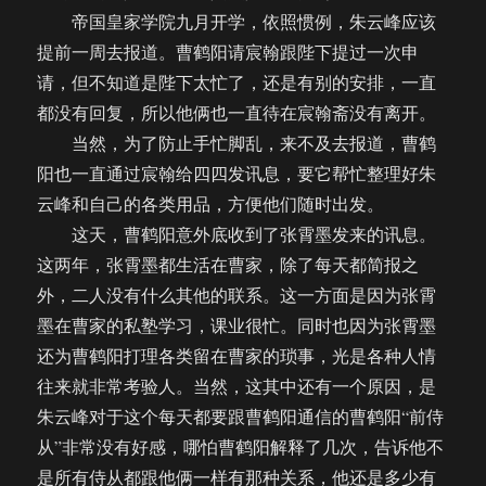
帝国皇家学院九月开学，依照惯例，朱云峰应该
提前一周去报道。曹鹤阳请宸翰跟陛下提过一次申
请，但不知道是陛下太忙了，还是有别的安排，一直
都没有回复，所以他俩也一直待在宸翰斋没有离开。
当然，为了防止手忙脚乱，来不及去报道，曹鹤
阳也一直通过宸翰给四四发讯息，要它帮忙整理好朱
云峰和自己的各类用品，方便他们随时出发。
这天，曹鹤阳意外底收到了张霄墨发来的讯息。
这两年，张霄墨都生活在曹家，除了每天都简报之
外，二人没有什么其他的联系。这一方面是因为张霄
墨在曹家的私塾学习，课业很忙。同时也因为张霄墨
还为曹鹤阳打理各类留在曹家的琐事，光是各种人情
往来就非常考验人。当然，这其中还有一个原因，是
朱云峰对于这个每天都要跟曹鹤阳通信的曹鹤阳“前侍
从”非常没有好感，哪怕曹鹤阳解释了几次，告诉他不
是所有侍从都跟他俩一样有那种关系，他还是多少有