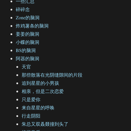
一些汇总
碎碎念
Zone的脑洞
炸鸡薯条的脑洞
姜姜的脑洞
小蝶的脑洞
BS的脑洞
阿器的脑洞
天官
那些散落在光阴缝隙间的片段
追到星星的小男孩
相亲，但是二次恋爱
只是爱你
来自星星的呼唤
行走阴阳
朱总又双叒叕撞到头了