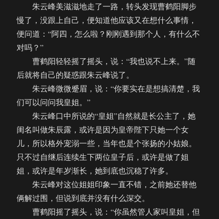
朱云峰美滋滋地走了一路，转头发现曹鹤阳脚步
慢了，没跟上自己，便知道他应该又在想什么事情，
便问道：“阿四，怎么啦？刚刚遇到那个人，有什么不
对吗？”
曹鹤阳轻轻摇了摇头，说：“我也说不上来。”随
后就将自己的疑惑跟朱云峰说了。
朱云峰微微蹙眉，说：“你要实在是想搞清楚，我
们可以问问我皇姐。”
朱云峰口中所说的“皇姐”自然就是长公主了，她
闺名叫做朱辰露，或许是因为皇帝陛下只她一个女
儿，所以格外宠溺一些，当年也是个张扬的小姑娘。
只不过自继后连续生下两位皇子后，或许是做了姐
姐，或许是年岁渐长，她到底也沉稳了许多。
朱云峰对这位姐姐印象一直不错，之前她还替他
俩解过围，但说到底并没有什么深交。
曹鹤阳摇了摇头，说：“你虽然管人家叫皇姐，但