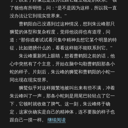
了顿他有所明悟，问：“是不是因为这样，所以我一直
没办法让它到现实世界来。”
曹鹤阳自己没遇到过这种情况，想到朱云峰那只
狮鹫的体型和复杂程度，觉得他说得也有道理，问
道：“那你或者试试看只集中精神去想它某个明显的特
征，比如翅膀什么的，看看这样能不能联系到它。”
朱云峰重新闭上眼睛，想着曹鹤阳之前的话，他
心中突然有了个主意，开始在脑中勾勒曹鹤阳那条小
蛇的样子。片刻后，朱云峰的狮鹫和曹鹤阳的小蛇一
同出现在现实世界。
狮鹫似乎对这样频繁地被叫出来有些不满，冲着
朱云峰叫了一声，那条小蛇则是用尾巴轻轻点了它一
下，它顿时就收敛了脾气。这一刻，朱云峰终于确
定，这家伙确实是自己的精神体，连不要脸的样子也
“【饼四/AU】来自星星的呼唤（
跟自己一摸一样。
继续阅读