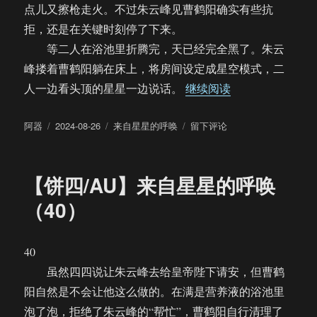
点儿又擦枪走火。不过朱云峰见曹鹤阳确实有些抗
拒，还是在关键时刻停了下来。
等二人在浴池里折腾完，天已经完全黑了。朱云
峰搂着曹鹤阳躺在床上，将房间设定成星空模式，二
“【饼四/AU】来
人一边看头顶的星星一边说话。
继续阅读
作
发
分
于
阿器
2024-08-26
来自星星的呼唤
留下评论
者
布
类
【饼
于
四/AU】
来
【饼四/AU】来自星星的呼唤
自
星
（40）
星
的
呼
40
唤
虽然四四说让朱云峰去给皇帝陛下请安，但曹鹤
（41）
阳自然是不会让他这么做的。在满是营养液的浴池里
泡了泡，拒绝了朱云峰的“帮忙”，曹鹤阳自行清理了