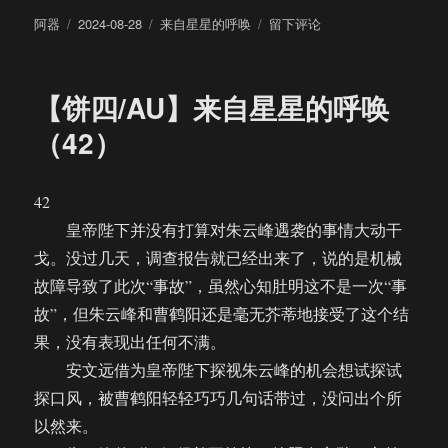
作
发
分
于
阿器
2024-08-28
来自星星的呼唤
留下评论
者
布
类
【饼
于
四/AU】
来
【饼四/AU】来自星星的呼唤
自
星
（42）
星
的
呼
42
唤
皇帝陛下并没有打算对朱云峰遇袭的事情大动干
（43）
戈。没过几天，调查报告就已经出来了，说的是机械
故障导致了此次“事故”，虽然心知肚明这不是一次“事
故”，但朱云峰和曹鹤阳还是毫无芥蒂地接受了这个结
果，没有表现出任何不满。
安文远借为皇帝陛下探视朱云峰的机会想试探试
探口风，被曹鹤阳轻轻巧巧几句话带过，没问出个所
以然来。