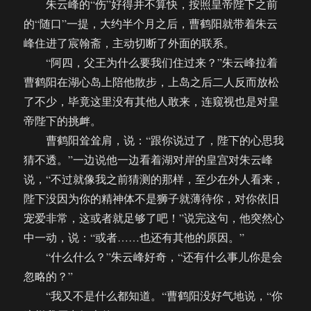
朱云峰的“伤”好得并不算快，按照皇帝陛下之前
的“随口”一提，大约半个月之后，曹鹤阳就带着朱云
峰住进了宸翰斋，主动切断了外面的联系。
“阿四，父王为什么要我们住过来？”朱云峰拉着
曹鹤阳在湖心岛上陪他散步，上岛之后二人反而放松
了不少，毕竟这里没有其他人敢来，连窥视也是对皇
帝陛下的挑衅。
曹鹤阳耸耸肩，说：“跟你说过了，陛下的心思我
猜不透。”一边说他一边看着湖对岸的皇宫对朱云峰
说，“不过就像我之前猜测的那样，至少在外人看来，
陛下没因为你的精神体不是狮子就薄待你，对你依旧
宠爱非常，这或者就足够了吧！”说完这句，他突然心
中一动，说：“或者……也还有其他的原因。”
“什么什么？”朱云峰好奇，“还有什么事儿你是会
忽略的？”
“我又不是什么都知道。“曹鹤阳没好气地说，“你