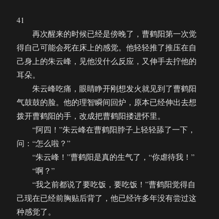
的
呼
41
唤
再次醒来的时候已经是傍晚了，曹鹤阳第一次觉
（42）
得自己可能会死在床上的感觉。他轻轻推了推压在自
己身上的朱云峰，见他没什么反应，又伸手去拧他的
耳朵。
朱云峰吃痛，眼睛睁开刚想发火就见到了曹鹤阳
气鼓鼓的脸。他的理智瞬间回炉，原本已经伸出去想
拨开曹鹤阳的手，改成把曹鹤阳搂进怀里。
“阿四！”朱云峰在曹鹤阳脖子上轻轻舔了一下，
问：“怎么啦？”
“朱云峰！”曹鹤阳是真的生气了，“你虐待我！”
“啊？”
“我之前都说了要吃饭，要吃饭！”曹鹤阳觉得自
己现在已经前胸贴后背了，他已经许多年没有尝过这
种感觉了。