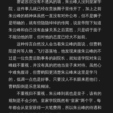
赛诺苏尔没有不透风的墙，朱云峰人没到皇家学
院，这件事儿就已经在贵族圈子里传开了，加上之前
朱云峰的精神体虽然一直没有对外公布，但不是狮子
是明确的，就有些隐隐绰绰的传闻，说皇帝陛下知道
朱云峰和自己没有血缘关系之后震怒，只是碍于面子
不能治他的罪，但对他的态度已经大不如前。
这种传言自然没人会当着朱云峰的面说，但曹鹤
阳是何等人物，飞行器落地，他发现来接朱云峰的不
过是一位负责后勤事务的副院长，就知道学院对朱云
峰颇不重视，并没有真的把他当皇子来对待。虽然心
中难免腹诽，但曹鹤阳更清楚朱云峰来这里是学习
的，低调一点也是好事。只要没人不长眼来惹他们，
曹鹤阳倒是乐意装糊涂。
不重视归不重视，朱云峰到底也是皇子，该有的
规制是不会少的。皇家学院既然有“皇家”两个字，每
年都会从皇室获得一大笔费用，所以朱云峰的待遇和