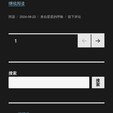
“【饼四/AU】来自星星的呼唤（37）”
继续阅读
作
发
分
于
阿器
2024-08-22
来自星星的呼唤
留下评论
者
布
类
【饼
于
四/AU】
来
文
自
页
1
星
星
下一
章
的
页
呼
分
唤
（37）
搜索
页
搜
索