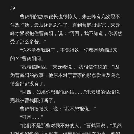
呼
39
唤
曹鹤阳的故事很长也很惊人，朱云峰有几次忍不
（40）
住想打断，最后还是忍住了。直到曹鹤阳讲完，朱云
峰才紧紧抱住曹鹤阳，说：“阿四，我不知道，你居然
受了那么多苦。”
“你不觉得我疯了，不觉得这一切都是我编出来
的？”曹鹤阳问。
“我相信阿四。”朱云峰说，“我相信你说的。”因
为曹鹤阳的故事，他原本对于曹家的那点爱屋及乌之
情全部都没有了。
“阿四，如果你想报仇的话……”朱云峰的话没说
完就被曹鹤阳打断了。
曹鹤阳摇摇头，说：“我不想报仇。”
“可是……”
“他们不是那些对我不好的人。”曹鹤阳说，“虽然
我对他们也亲近不起来，但最起码到现在为止，他们