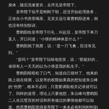
身体，随后洗漱更衣，去拜见皇帝陛下。
皇帝陛下似乎是刚刚下朝，还没开始处理政务，
正坐在小书房里喝茶。见安文远引着曹鹤阳进来，倒
也没有特别惊讶。
曹鹤阳给皇帝陛下行礼，叫起后，皇帝陛下单刀
直入，开口问道：“小饼的精神体是什么？”
曹鹤阳抿了抿唇，说：“是一只飞禽，臣没有见
到。”
“是吗？”皇帝陛下玩味地笑笑，说：“那挺好的，
省得有人一天天的以为小饼是我的私生子。”
曹鹤阳暗暗松了口气，知道自己猜对了。他来的
路上就在猜测，以皇帝的权限如果真的想知道朱云峰
的“伤势”，根本不必问，只需要调取相关记录就可以
了。同样的道理，理论上只要他想，朱云峰与曹鹤阳
二人在沉璧宫的对话和所有做过的事情他都可以知
道。然而曹鹤阳觉得皇帝陛下一来未必有时间时时刻