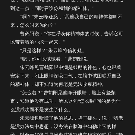
到这一点，同时召唤你和我的精神体。”
“啊？”朱云峰疑惑，“我连我自己的精神体都叫不
来，怎么叫来你的？”
曹鹤阳说：“你在呼唤你精神体的时候，告诉它可
以带着我的小蛇一起来。”
“只是这样？”朱云峰将信将疑。
“嗯，你可以试试看。”曹鹤阳说。
朱云峰见曹鹤阳眼中满是鼓励的神色，心也跟着
安定下来，闭上眼睛深吸口气，在脑中试图联系自己
的精神体，却不知道为何老是无法收束精神。
“怎么啦？”曹鹤阳见他睁开眼睛，脸上有些颓
丧，知道他没有成功，所以这句“怎么啦”问的是为什
么没成功而不是发生了什么。
朱云峰也听懂了他的意思，挠了挠头，说：“我老
是没办法集中思想，没办法在脑海中勾勒出它的样
子，以至于好像总是没办法跟它建立稳定的联系。”顿