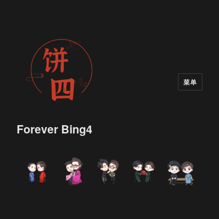
菜单
Forever Bing4