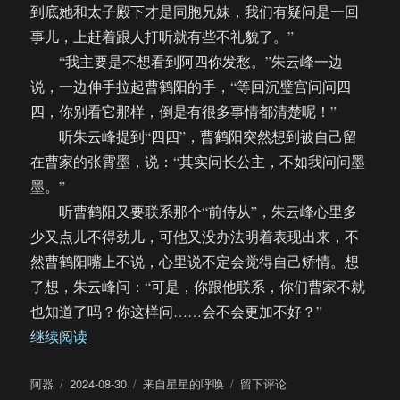
到底她和太子殿下才是同胞兄妹，我们有疑问是一回
事儿，上赶着跟人打听就有些不礼貌了。”
“我主要是不想看到阿四你发愁。”朱云峰一边
说，一边伸手拉起曹鹤阳的手，“等回沉璧宫问问四
四，你别看它那样，倒是有很多事情都清楚呢！”
听朱云峰提到“四四”，曹鹤阳突然想到被自己留
在曹家的张霄墨，说：“其实问长公主，不如我问问墨
墨。”
听曹鹤阳又要联系那个“前侍从”，朱云峰心里多
少又点儿不得劲儿，可他又没办法明着表现出来，不
然曹鹤阳嘴上不说，心里说不定会觉得自己矫情。想
了想，朱云峰问：“可是，你跟他联系，你们曹家不就
也知道了吗？你这样问……会不会更加不好？”
“【饼四/AU】来自星星的呼唤（45）”
继续阅读
作
发
分
于
阿器
2024-08-30
来自星星的呼唤
留下评论