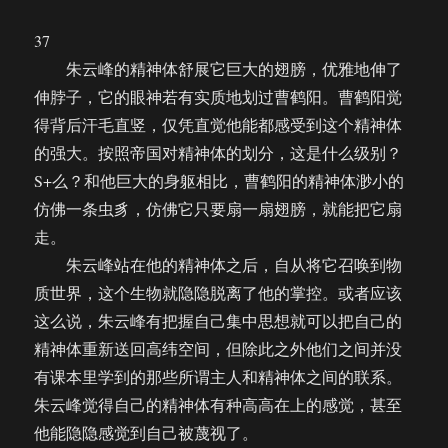
的
呼
37
唤
朱云峰的精神体舒展它巨大的翅膀，优雅地伸了
（38）
伸脖子，它的眼神若有实质地划过曹鹤阳。曹鹤阳觉
得背后汗毛直竖，仅凭直觉他能都感受到这个精神体
的强大。按照帝国对精神体的划分，这是什么级别？
S+么？和他巨大的身躯相比，曹鹤阳的精神体渺小的
仿佛一条虫豸，仿佛它只要扇一扇翅膀，就能把它扇
走。
朱云峰站在他的精神体之后，自从将它召唤到物
质世界，这个生物就隐隐脱离了他的掌控。或者应该
这么说，朱云峰有把握自己集中思想就可以把自己的
精神体重新送回高纬空间，但除此之外他们之间并没
有课本里学到的那些所谓主人和精神体之间的联系。
朱云峰觉得自己的精神体有种高高在上的感觉，甚至
他能隐隐感觉到自己被蔑视了。