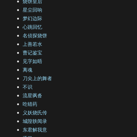
烧饼皇后
星尘回响
梦幻边际
心跳回忆
名侦探烧饼
上善若水
曹记鉴宝
见字如晤
离魂
刀尖上的舞者
不识
流星飒沓
吃错药
义妖烧氏传
城隍轶闻录
东君解我意