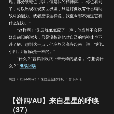
现，部分铁蛇也可以，但是我的精神体……你也看到
了，可以出现在现实世界里，只是好像没有什么辅助
战斗的能力。或者应该这样说，我至今都不知道它有
什么能力。”
“这样啊！”朱云峰低低应了一声，他当然不会怀
疑曹鹤阳的说法，只是没想到他对自己的精神体也不
甚了解。想到这一点，他突然又高兴起来，说：“所以
小四，咱们俩是一样的。”
“什么？”曹鹤阳没跟上朱云峰的思路，“你想说什
“【饼四/AU】来自星星的呼唤（38）”
么？”
继续阅读
作
发
分
于
阿器
2024-08-23
来自星星的呼唤
留下评论
者
布
类
【饼
于
四/AU】
来
【饼四/AU】来自星星的呼唤
自
星
（37）
星