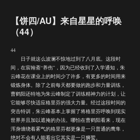
者
布
类
【饼
于
四/AU】
来
【饼四/AU】来自星星的呼唤
自
星
（44）
星
的
呼
44
唤
日子就这么波澜不惊地过到了八月底。这段时
（45）
间，在宸翰斋“养伤”，因为已经收到了入学通知，朱
云峰花在课业上的时间少了许多，有更多的时间用来
锻炼身体。除了之前每天都要做的跑步和力量训练，
曹鹤阳还特地为朱云峰制定了训练精神力的计划，让
它能够尽快适应格里芬的强大力量。经过这段时间的
突击特训，朱云峰基本上掌握了将格里芬呼唤到现实
世界并且加以遮掩的办法。哪怕在曹鹤阳看来，现在
浑身缠绕着雾气的格里芬都更像是一只普通的鹰隼，
绝对不会有人能看出它其实是一只狮鹫。