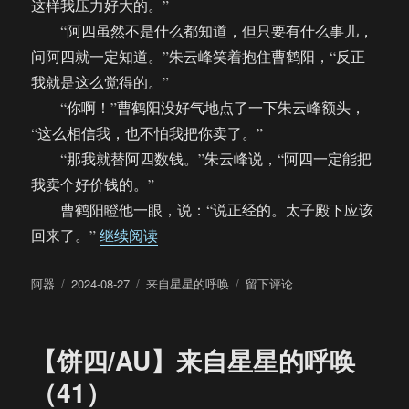
这样我压力好大的。”
“阿四虽然不是什么都知道，但只要有什么事儿，
问阿四就一定知道。”朱云峰笑着抱住曹鹤阳，“反正
我就是这么觉得的。”
“你啊！”曹鹤阳没好气地点了一下朱云峰额头，
“这么相信我，也不怕我把你卖了。”
“那我就替阿四数钱。”朱云峰说，“阿四一定能把
我卖个好价钱的。”
曹鹤阳瞪他一眼，说：“说正经的。太子殿下应该
“【饼四/AU】来自星星的呼唤（42）”
回来了。”
继续阅读
作
发
分
于
阿器
2024-08-27
来自星星的呼唤
留下评论
者
布
类
【饼
于
四/AU】
来
【饼四/AU】来自星星的呼唤
自
星
（41）
星