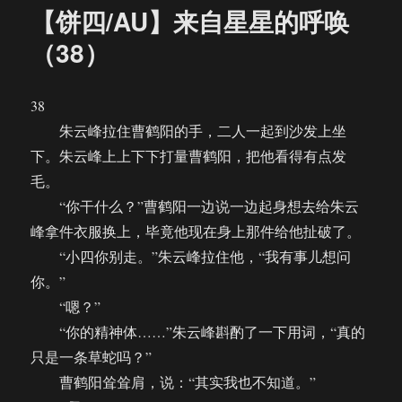
来
【饼四/AU】来自星星的呼唤
自
星
（38）
星
的
呼
38
唤
朱云峰拉住曹鹤阳的手，二人一起到沙发上坐
（39）
下。朱云峰上上下下打量曹鹤阳，把他看得有点发
毛。
“你干什么？”曹鹤阳一边说一边起身想去给朱云
峰拿件衣服换上，毕竟他现在身上那件给他扯破了。
“小四你别走。”朱云峰拉住他，“我有事儿想问
你。”
“嗯？”
“你的精神体……”朱云峰斟酌了一下用词，“真的
只是一条草蛇吗？”
曹鹤阳耸耸肩，说：“其实我也不知道。”