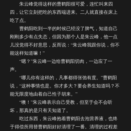
朱云峰觉得这样的曹鹤阳很可爱，连忙叫来四
四，让它立刻把吃的东西端进来。二人就直接在床上
吃了点。
曹鹤阳吃到一半的时候已经没了脾气，知道自己
刚刚多少有点失态，但因为那个人是朱云峰，他一点
儿没觉得不好意思，反而说：“朱云峰我跟你说，你不
能这样知道嘛！”
“嗯？”朱云峰一边给曹鹤阳切肉，一边应了一
声。
“哪儿你有这样的，凡事都得张弛有度。”曹鹤阳
说，“这种事情也是。你才多大？要会养生知道吗？不
能无限度地由着自己性子胡来。”
“噢！”朱云峰表示自己受教，但至于会不会听
坏，那真的是只有天知道了。
吃过东西，朱云峰抱着曹鹤阳去泡营养液，也终
于得偿所用替曹鹤阳好好清理了一番。清理的过程差