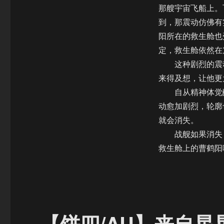
呼
那艘宇宙飞船上。
唤
到，那震动仿佛有
（137）
阳所在的救生舱也
定，救生舱依然在
这种剧烈的震动
来得及想，让他更
自从精神体觉醒
动愈加剧烈，轮廓
就会消失。
战舰如果消失，
救生舱上的曹鹤
【饼四/AU】来自星