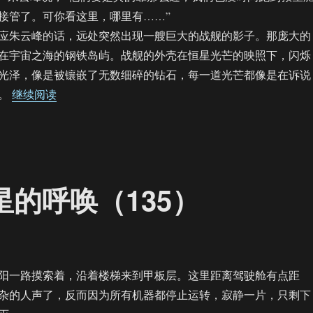
接管了。可你看这里，哪里有……”
朱云峰的话，远处突然出现一艘巨大的战舰的影子。那庞大的
在宇宙之海的钢铁岛屿。战舰的外壳在恒星光芒的映照下，闪烁
光泽，像是被镶嵌了无数细碎的钻石，每一道光芒都像是在诉说
“【饼四/AU】来自星星的呼唤（136）”
量。
继续阅读
星的呼唤（135）
一路摸索着，沿着楼梯来到甲板层。这里距离驾驶舱有点距
杂的人声了，反而因为所有机器都停止运转，寂静一片，只剩下