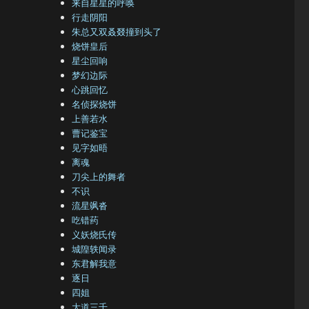
来自星星的呼唤
行走阴阳
朱总又双叒叕撞到头了
烧饼皇后
星尘回响
梦幻边际
心跳回忆
名侦探烧饼
上善若水
曹记鉴宝
见字如晤
离魂
刀尖上的舞者
不识
流星飒沓
吃错药
义妖烧氏传
城隍轶闻录
东君解我意
逐日
四姐
大道三千