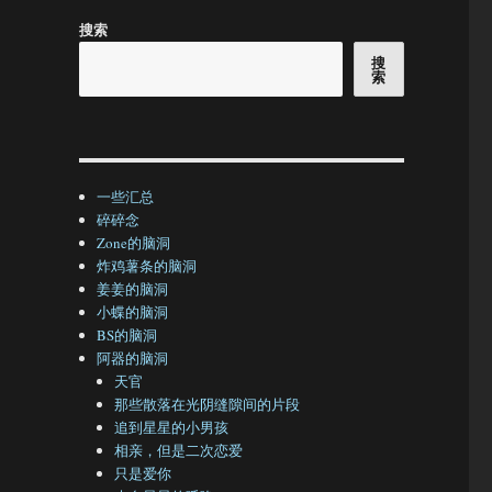
搜索
搜
索
一些汇总
碎碎念
Zone的脑洞
炸鸡薯条的脑洞
姜姜的脑洞
小蝶的脑洞
BS的脑洞
阿器的脑洞
天官
那些散落在光阴缝隙间的片段
追到星星的小男孩
相亲，但是二次恋爱
只是爱你