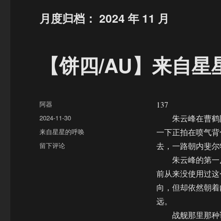
月度归档：
2024 年 11 月
【饼四/AU】来自星
作
阿器
137
者
发
2024-11-30
朱云峰在曹鹤阳
布
分
来自星星的呼唤
一下正拍在喷气背
于
类
于
留下评论
去，一路朝内斐尔
【饼
朱云峰的第一反
四/AU】
前从来没使用过这
来
自
向，但却依然朝着
星
远。
星
战舰那里那种诡
的