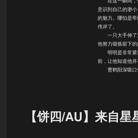
在这一瞬间，饶
意识到自己的渺小
的魅力。哪怕是帝
伟岸了。
一只大手伸了过
他努力锻炼留下的
明明是非常紧张
前，让他知道他并
曹鹤阳深吸口气
【饼四/AU】来自星