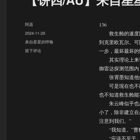
作
阿器
136
者
发
2024-11-29
救生舱的速度比
布
分
来自星星的呼唤
到克里欧瓦尔。可
于
类
于
留下评论
一步，最坏最坏的
【饼
其实理论上来说
四/AU】
御雷达探测范围内
来
自
张霄墨知道他们
星
可是现在也不能
星
也不知道救生舱能
的
呼
朱云峰似乎也感
唤
小了，除非建立在
（136）
注意到我们。”
“我知道。”曹鹤
“应该不至于。”