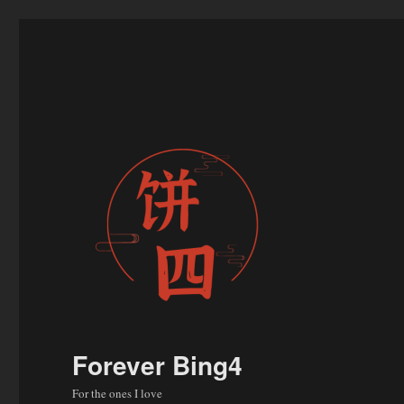
Forever Bing4
For the ones I love