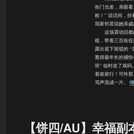
衙门当差，亲眼看
粗！” 说话间，
我家邻居说她亲戚
这场震动旧都的
棍，带着三百衙役
露出底下斑驳的 
熏得最年长的捕快
班” 临时改了戏
着袈裟行！可怜那
骂声混成一片。​
【饼四/AU】幸福副