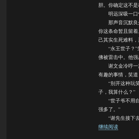
胆。你确定这不是
明远深吸一口气
那声音沉默良久
你这条命暂且留着
己其实生死难料，
“永王世子？”
佛被雷击中。他强
谢文金冷哼一声
有趣的事情，笑道
“别开这种玩笑。
子，我算什么？”
“世子爷不用自谦
强多了。”
“谢先生接下去有
“【饼四/
继续阅读