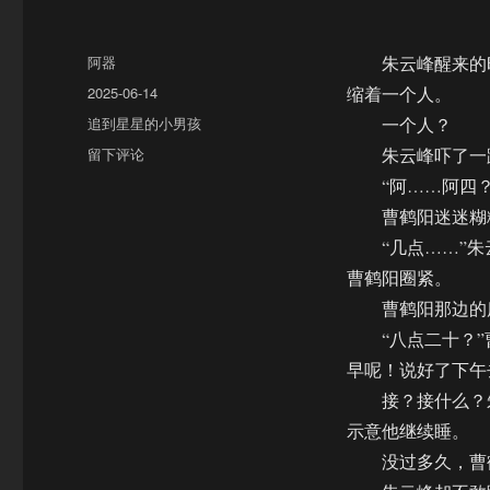
作
阿器
朱云峰醒来的时
者
发
2025-06-14
缩着一个人。
布
分
追到星星的小男孩
一个人？
于
类
于
留下评论
朱云峰吓了一跳
【饼
“阿……阿四？
四/AU】
曹鹤阳迷迷糊糊
幸
福
“几点……”朱
副
曹鹤阳圈紧。
本
曹鹤阳那边的床
（一
发
“八点二十？”曹
完）
早呢！说好了下午
接？接什么？朱
示意他继续睡。
没过多久，曹鹤