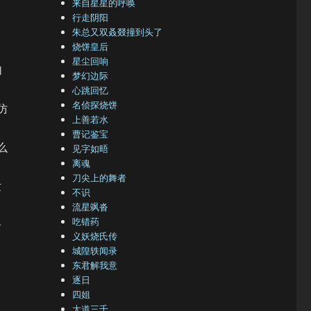
来自星星的呼唤
行走阴阳
朱总又双叒叕撞到头了
烧饼皇后
，
星尘回响
自
梦幻边际
心跳回忆
名侦探烧饼
仿
上善若水
曹记鉴宝
么
见字如晤
离魂
刀尖上的舞者
世
不识
流星飒沓
吃错药
子
义妖烧氏传
城隍轶闻录
东君解我意
逐日
四姐
大道三千