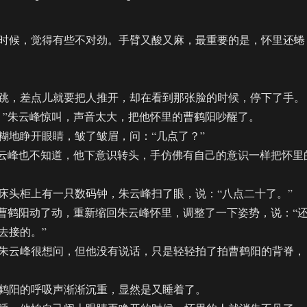
候，觉得有些不对劲。手臂又酸又麻，最重要的是，怀里还蜷
，差点儿就要把人推开，却在看到那张脸的时候，停下了手。
”朱云峰惊叫，声音太大，把他怀里的曹鹤阳吵醒了。
地睁开眼睛，皱了皱眉，问：“几点了？”
云峰也不知道，他下意识转头，手仿佛有自己的意识一样把怀里
头柜上有一只数码钟，朱云峰扫了眼，说：“八点二十了。”
鹤阳动了动，重新缩回朱云峰怀里，调整了一下姿势，说：“
去接的。”
云峰很想问，但他没有说话，只是轻轻拍了拍曹鹤阳的背脊，
阳的呼吸声渐渐沉重，显然是又睡着了。