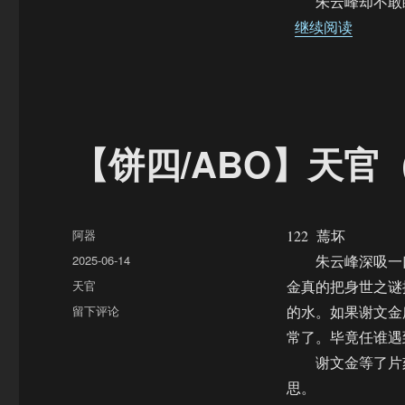
朱云峰却不敢睡
“【饼四
继续阅读
【饼四/ABO】天官（
作
阿器
122 蔫坏
者
发
2025-06-14
朱云峰深吸一口
布
分
天官
金真的把身世之谜
于
类
于
留下评论
的水。如果谢文金
【饼
常了。毕竟任谁遇
四/ABO】
谢文金等了片刻
天
官
思。
（122）