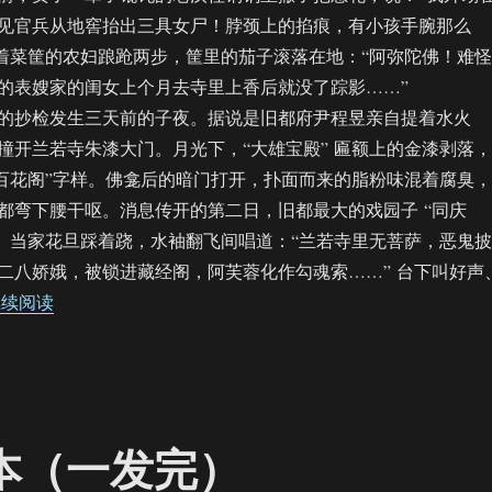
见官兵从地窖抬出三具女尸！脖颈上的掐痕，有小孩手腕那么
担着菜筐的农妇踉跄两步，筐里的茄子滚落在地：“阿弥陀佛！难怪
的表嫂家的闺女上个月去寺里上香后就没了踪影……”
抄检发生三天前的子夜。据说是旧都府尹程昱亲自提着水火
撞开兰若寺朱漆大门。月光下，“大雄宝殿” 匾额上的金漆剥落，
“百花阁”字样。佛龛后的暗门打开，扑面而来的脂粉味混着腐臭，
都弯下腰干呕。​消息传开的第二日，旧都最大的戏园子 “同庆
码。当家花旦踩着跷，水袖翻飞间唱道：“兰若寺里无菩萨，恶鬼披
二八娇娥，被锁进藏经阁，阿芙蓉化作勾魂索……” 台下叫好声
“【饼四/ABO】天官（123）”
继续阅读
本（一发完）