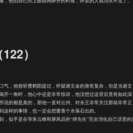
，他怕自己闭上眼睛再睁开的时候，怀里的人就消失不见了。
/AU】幸福副本（一发完）”
122）
气，他曾听曹鹤阳提过，怀疑谢文金的身世复杂，但是当谢文
揭开一角时，他心中还是非常惊讶，他没想过这背后竟有如此深
所说的都是真的，那他一直对云州、对永王非常关注那就非常正
到这样的事情，也一定会想要查个水落石出的。
，似乎是在等朱云峰和屏风后的“肆先生”完全消化自己话里的