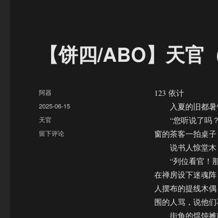
【饼四/ABO】天官（
作
阿器
123 依计
者
发
2025-06-15
入夏的旧都暑气
布
分
天官
“您听说了吗？兰
于
类
于
留下评论
窗的茶客一拍桌子
【饼
说书人惊堂木 “
四/ABO】
“列位看官！那
天
官
在禅房设下迷魂阵
（123）
人摆布的提线木偶
围的人骂，说他们
街角的馄饨摊前