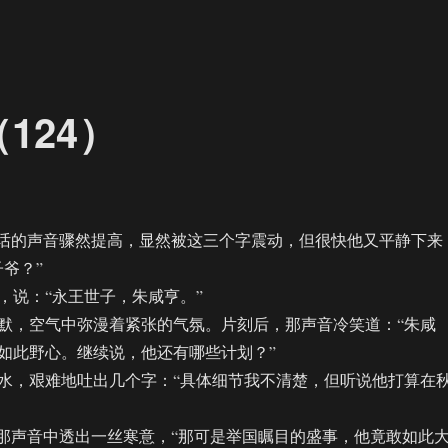
124）
话的声音骤然提高，显然被这三个字震动，但很快他又平静下来
爷？”
说：“永王世子，朱咸亨。”
，空气中弥漫着紧张的气氛。片刻后，那声音冷笑道：“朱咸
如此野心。继续说，他还有哪些计划？”
，艰难地吐出几个字：“具体细节我不清楚，但听说他打算在
声音中透出一丝寒意，“那可是举国瞩目的盛事，他竟敢如此