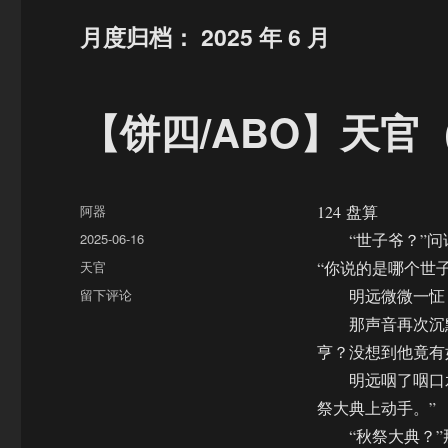
月度归档：
2025 年 6 月
【饼四/ABO】天官（
作
阿器
124 盘算
者
发
2025-06-16
“世子爷？”问
布
分
天官
“你说的是哪个世子
于
类
于
留下评论
明远微微一怔，
【饼
那声音再次沉默
四/ABO】
亨？没想到他竟有
天
官
明远咽了咽口水
（124）
祭大典上动手。”
“秋祭大典？”那