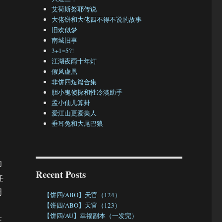
艾荷斯努耶传说
大佬饼和大佬四不得不说的故事
旧欢似梦
南城旧事
3+1=5?!
江湖夜雨十年灯
假凤虚凰
非饼四短篇合集
胆小鬼侦探和性冷淡助手
孟小仙儿算卦
爱江山更爱美人
垂耳兔和大尾巴狼
却
Recent Posts
任
周
【饼四/ABO】天官（124）
【饼四/ABO】天官（123）
【饼四/AU】幸福副本（一发完）
在