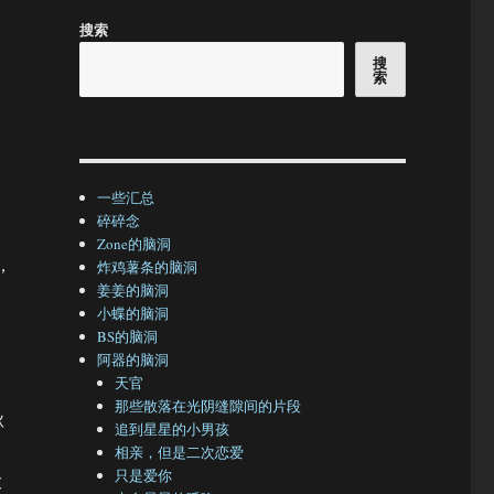
搜索
搜
索
一些汇总
碎碎念
Zone的脑洞
，
炸鸡薯条的脑洞
姜姜的脑洞
小蝶的脑洞
BS的脑洞
阿器的脑洞
天官
那些散落在光阴缝隙间的片段
秋
追到星星的小男孩
相亲，但是二次恋爱
只是爱你
大