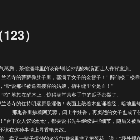
123）
蒸腾，茶馆酒肆里的谈资却比冰镇酸梅汤更让人脊背发凉。
若寺的菩萨像肚子里，塞满了女子的金簪子！” 醉仙楼二楼靠
，“听说那些被逼着接客的姑娘，指甲缝里全是血！”
啪” 地拍在醒木上，惊得满堂茶客手中的瓜子都撒了。
兰若寺的住持明远原是淫僧！表面上敲着木鱼诵着经，暗地里
 —— 那熏香里掺着阿芙蓉，闻上半炷香，再贞烈的女子也成了
！”台下众人议论纷纷，都要说书先生继续讲些细节，随后又被
不该在这种事情上寻香艳典故。​
，卖了一辈子馄饨的老汉往铜锅里撒了把葱花，说：“我外甥