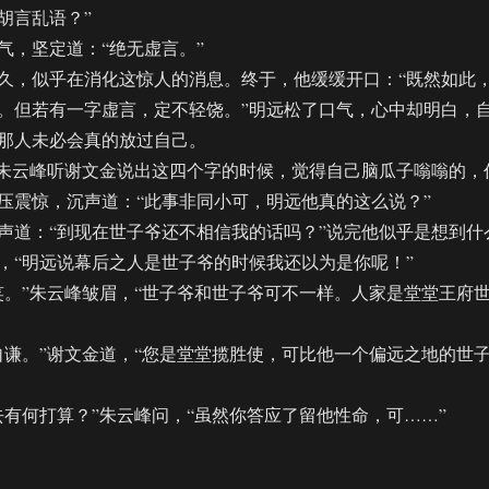
胡言乱语？”
，坚定道：“绝无虚言。”
，似乎在消化这惊人的消息。终于，他缓缓开口：“既然如此
。但若有一字虚言，定不轻饶。”明远松了口气，心中却明白，
那人未必会真的放过自己。
朱云峰听谢文金说出这四个字的时候，觉得自己脑瓜子嗡嗡的，
压震惊，沉声道：“此事非同小可，明远他真的这么说？”
道：“到现在世子爷还不相信我的话吗？”说完他似乎是想到什
，“明远说幕后之人是世子爷的时候我还以为是你呢！”
”朱云峰皱眉，“世子爷和世子爷可不一样。人家是堂堂王府
。”谢文金道，“您是堂堂揽胜使，可比他一个偏远之地的世
何打算？”朱云峰问，“虽然你答应了留他性命，可……”
ABO】天官（124）”