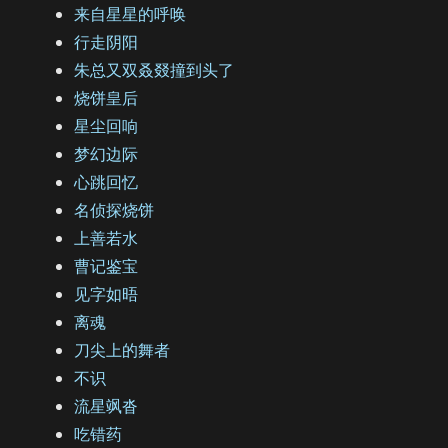
来自星星的呼唤
行走阴阳
朱总又双叒叕撞到头了
烧饼皇后
星尘回响
梦幻边际
心跳回忆
名侦探烧饼
上善若水
曹记鉴宝
见字如晤
离魂
刀尖上的舞者
不识
流星飒沓
吃错药