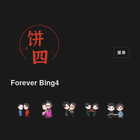
菜单
Forever Bing4