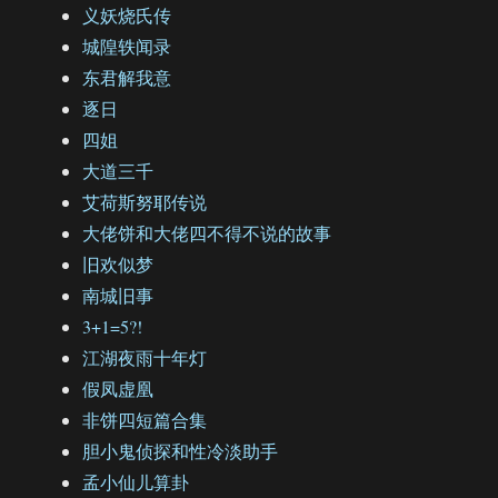
义妖烧氏传
城隍轶闻录
东君解我意
逐日
四姐
大道三千
艾荷斯努耶传说
大佬饼和大佬四不得不说的故事
旧欢似梦
南城旧事
3+1=5?!
江湖夜雨十年灯
假凤虚凰
非饼四短篇合集
胆小鬼侦探和性冷淡助手
孟小仙儿算卦