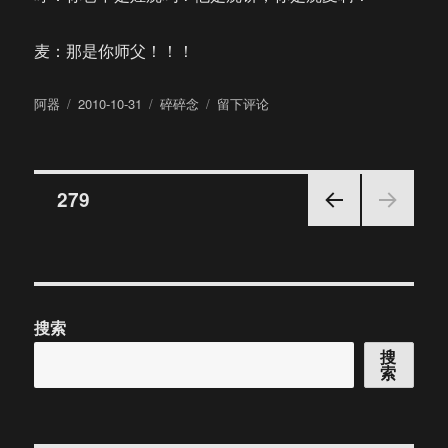
麦：那是你师父！！！
作
发
分
于
阿器
2010-10-31
碎碎念
留下评论
者
布
类
一
于
个
脑
文
洞
页
279
上一
章
页
分
搜索
页
搜
索