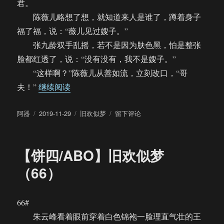
君。
陈薇儿略想了想，就知道来人是谁了，蹲着身子
福了福，说：“薇儿见过嫂子。”
张九龄双手乱摇，若不是因为肤色黑，怕是整张
脸都红透了，说：“没有没有，我不是嫂子。”
“这样啊？”陈薇儿从善如流，立刻改口，“哥
“【饼四/ABO】旧欢似梦（67）”
夫！”
继续阅读
作
发
分
于
阿器
2019-11-29
旧欢似梦
留下评论
者
布
类
【饼
于
四/ABO】
旧
【饼四/ABO】旧欢似梦
欢
似
（66）
梦
（67）
66#
朱云峰看着眼前穿着白色锦袍一脸理直气壮的王