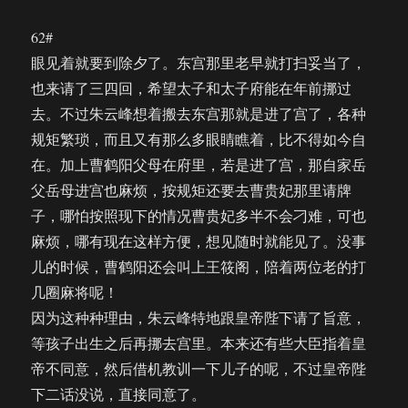
（63）
62#
眼见着就要到除夕了。东宫那里老早就打扫妥当了，
也来请了三四回，希望太子和太子府能在年前挪过
去。不过朱云峰想着搬去东宫那就是进了宫了，各种
规矩繁琐，而且又有那么多眼睛瞧着，比不得如今自
在。加上曹鹤阳父母在府里，若是进了宫，那自家岳
父岳母进宫也麻烦，按规矩还要去曹贵妃那里请牌
子，哪怕按照现下的情况曹贵妃多半不会刁难，可也
麻烦，哪有现在这样方便，想见随时就能见了。没事
儿的时候，曹鹤阳还会叫上王筱阁，陪着两位老的打
几圈麻将呢！
因为这种种理由，朱云峰特地跟皇帝陛下请了旨意，
等孩子出生之后再挪去宫里。本来还有些大臣指着皇
帝不同意，然后借机教训一下儿子的呢，不过皇帝陛
下二话没说，直接同意了。