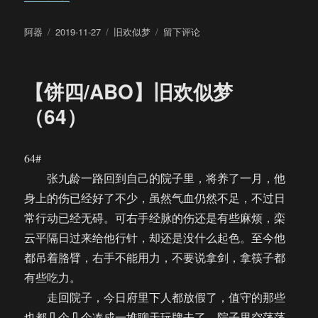
作
发
分
于
阿器
2019-11-27
旧欢似梦
留下评论
者
布
类
【饼
于
四/ABO】
旧
【饼四/ABO】旧欢似梦
欢
似
（64）
梦
（65）
64#
张九龄一路回到自己的院子里，将养了一月，他
身上的伤已经好了不少，虽然气血仍然不足，不过日
常行动已经无碍。可右手经脉的伤还是有些麻烦，栾
云平隔日过来给他行针，却还是没什么起色。至今他
都吊着胳臂，右手不能用力，不要说拿剑，拿筷子都
有些吃力。
走回院子，今日府里下人都放假了，值守的那些
也都几个几个凑成一堆聊天玩牌去了，院子里空荡荡