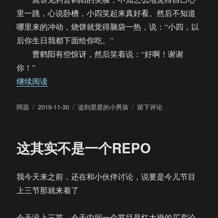
里一跳，心说卧槽，小四笑起来真好看。然后不知道
哪里来的冲动，烧饼就觉得脑袋一热，说：“小四，以
后你生日我都下面给你吃。”
曹鹤阳有些惊讶，然后笑着说：“好啊！谢谢
你！”
“【饼四】年年今日”
继续阅读
作
发
分
于
阿器
2019-11-30
追到星星的小男孩
留下评论
者
布
类
【饼
于
四】
年
这其实不是一个REPO
年
今
日
我今天来之前，还在和小伙伴讨论，说要是今儿节目
上三节那就来着了
今天没上三节，今天中间一个节目是红大褂的买卖论