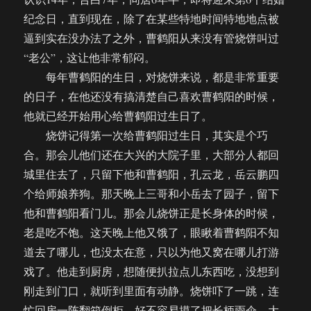
纪念日，直到现在，除了在某些特地时间特地地点被
逼到实在没办法了之外，曹鹤阳从来没有管烧饼叫过
“老公”，这让他非常郁闷。
每年曹鹤阳的生日，对烧饼来说，都是非常重要
的日子，在他还没有搞清楚自己喜欢曹鹤阳的时候，
他就已经开始用心给曹鹤阳过生日了。
烧饼记得第一次给曹鹤阳过生日，其实是个巧
合。那会儿他们还在大兴的大院子里，大部分人都回
城里住去了，只留下他和曹鹤阳，孔云龙，岳云鹏四
个给师娘养狗。那天晚上三哥和小岳去了园子，留下
他和曹鹤阳看门儿。那会儿烧饼正是长身体的时候，
老是吃不饱。这天晚上他又饿了，眼瞅着曹鹤阳不知
道去了哪儿，也没太在意，只以为他又窝在哪儿打游
戏了。他走到厨房，想随便扒拉点儿东西吃，没想到
刚走到门口，就听到里面有动静。烧饼吓了一跳，连
忙回房一阵翻箱倒柜，好不容易摸了把长柄雨伞，大