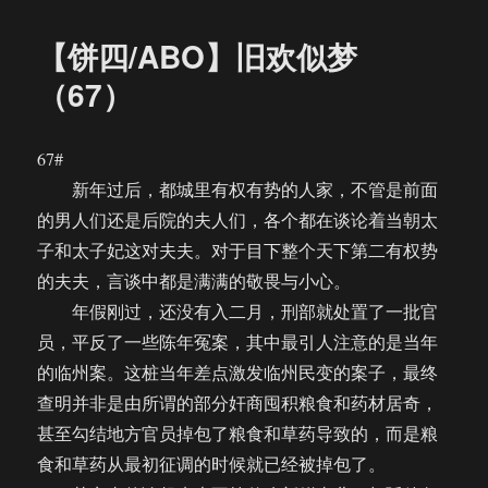
于
四/ABO】
旧
【饼四/ABO】旧欢似梦
欢
似
（67）
梦
（完）
67#
新年过后，都城里有权有势的人家，不管是前面
的男人们还是后院的夫人们，各个都在谈论着当朝太
子和太子妃这对夫夫。对于目下整个天下第二有权势
的夫夫，言谈中都是满满的敬畏与小心。
年假刚过，还没有入二月，刑部就处置了一批官
员，平反了一些陈年冤案，其中最引人注意的是当年
的临州案。这桩当年差点激发临州民变的案子，最终
查明并非是由所谓的部分奸商囤积粮食和药材居奇，
甚至勾结地方官员掉包了粮食和草药导致的，而是粮
食和草药从最初征调的时候就已经被掉包了。