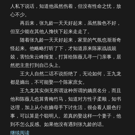
人私下说话，知道他虽然伤着，但没有性命之忧，放
心不少。
再后来，张九龄一天天好起来，虽然脸色不好，
但至少能在其他人搀扶下起来走走了。
随着张九龄一天天好起来，家里的气氛也渐渐奇
怪起来。他略略打听了下，才知道原来陈家战战兢
兢，害怕朱云峰报复，打算给陈薇儿寻一门亲事，居
然把主意打到自己头上。
王大人自然二话不说拒绝了，无论如何，王九龙
都是嫡出，不可能娶一个陈家庶女。
王九龙其实倒无所谓这种所谓的嫡庶名分，而且
他和陈薇儿也算青梅竹马，知道对方性子柔顺，知书
达理，加上从小在嫡母手下讨生活，很会看人眼色行
事，可以算是个聪明人。若真的娶这样一个妻子，他
到不怎么反感。如果他没有遇到张九龄的话。
“【饼四/ABO】旧欢似梦（65）”
继续阅读