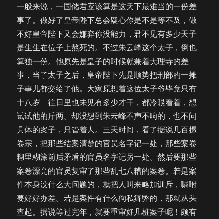
一般来说，一国储君应该算是这天下最难当的一份差
事了。做好了皇帝陛下总会疑心你是不是等不及，做
不好皇帝陛下又会嫌弃你没能力，君不见有多少天子
是生生在位子上熬死的。不过朱云峰这个太子，倒也
算独一份。他原先是皇子的时候就兼着大理寺的差
事，当了太子之后，皇帝陛下先是顺势把刑部的一摊
子事儿都交给了他。大家原想着这位太子爷毕竟只有
十八岁，往日里也未见有多少才干，都冷眼看着，想
试试他的斤两。却没想到朱云峰不声不响的，也不问
具体的案子，只管着人。三天时间，看了据说几百摞
卷宗，把那些结案清楚的官员名字记一处，那些案卷
糊里糊涂前后矛盾的官员名字记另一处。然后要那些
案卷漂亮的官员复审了那些乱七八糟的案卷。若是案
件本身没什么大问题的，就把人叫来略加训斥，嘱咐
要好好办差。若是案件有什么徇私舞弊的，那就从头
查起。据说等过完年，就要重审好几桩案子呢！颇有