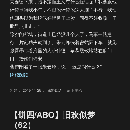
真要留下来，指不定淮王又有什么怪话呢！我要跟他
计较显得我小气，不跟他计较他这人脑子不行，我怕
他回头以为我脾气好蹬鼻子上脸，闹得不好收场。干
脆早点儿走。”
除夕的都城，街道上已经没几个人了，马车一路急
行，片刻功夫就到了。朱云峰扶着曹鹤阳下车，就见
张霄墨带着府里的大小仆役，恭恭敬敬地站在府门
口，给他们请安。
曹鹤阳看了一眼朱云峰，说：“这是闹什么？”
“【饼四/ABO】旧欢似梦（63）”
继续阅读
作
发
分
于
阿器
2019-11-25
旧欢似梦
留下评论
者
布
类
【饼
于
四/ABO】
旧
【饼四/ABO】旧欢似梦
欢
似
（62）
梦