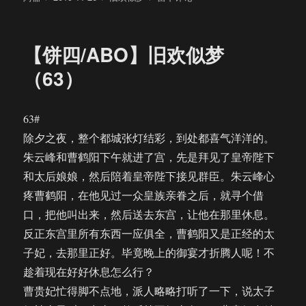
者
布
类
【饼
于
四/ABO】
旧
【饼四/ABO】旧欢似梦
欢
似
（63）
梦
（64）
63#
除夕之夜，整个都城张灯结彩，到处都喜气洋洋的。
朱云峰和曹鹤阳下午就进了宫，先是拜见了皇帝陛下
和太后娘娘，然后陪着皇帝陛下接见群臣。朱云峰心
疼曹鹤阳，在他见过一众皇族亲眷之后，就寻个借
口，把他叫出来，然后送去东宫，让他在那里休息。
反正东宫里所有东西一应俱全，曹鹤阳又是正经的太
子妃，去那里正好。毕竟晚上的御宴才折腾人呢！不
趁着现在好好休息怎么行？
曹贵妃忙得脚不点地，派人略略打听了一下，说太子