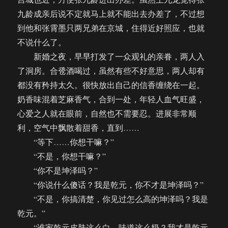
九龄成亲后说不定就马上就不能出去办差了，不过想
到他和张霄墨只两兄弟在京城，住得近好照应，也就
不说什么了。
新婚之夜，早早打发了一众观礼的亲眷，两人入
了洞房。合卺酒喝过，虽然有些不好意思，两人却有
都没有矜持太久。很快放出自己的信香缠绕在一起。
奶香味混着芝麻香气，合到一处，年轻人血气旺盛，
心爱之人就在眼前，自然也不需要忍。进展非常顺
利，空气中飘散着甜香，直到……
“等下……你想干嘛？”
“不是，你想干嘛？”
“你不是坤泽吗？”
“你说什么傻话？我是乾元，你不才是坤泽吗？”
“不是，你搞清楚，你见过怎么高的坤泽吗？我是
乾元。”
“谁家乾元皮肤这么白，味道这么奶？我才是乾元