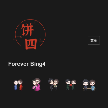
菜单
Forever Bing4