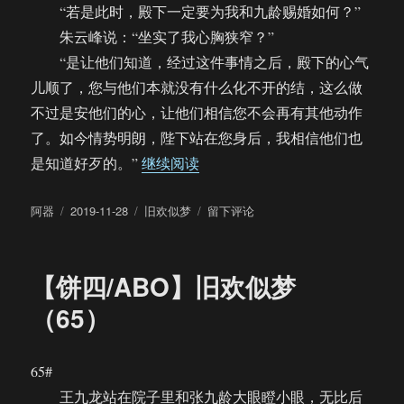
“若是此时，殿下一定要为我和九龄赐婚如何？”
朱云峰说：“坐实了我心胸狭窄？”
“是让他们知道，经过这件事情之后，殿下的心气
儿顺了，您与他们本就没有什么化不开的结，这么做
不过是安他们的心，让他们相信您不会再有其他动作
了。如今情势明朗，陛下站在您身后，我相信他们也
“【饼四/ABO】旧欢似梦（66）
是知道好歹的。”
继续阅读
作
发
分
于
阿器
2019-11-28
旧欢似梦
留下评论
者
布
类
【饼
于
四/ABO】
旧
【饼四/ABO】旧欢似梦
欢
似
（65）
梦
（66）
65#
王九龙站在院子里和张九龄大眼瞪小眼，无比后