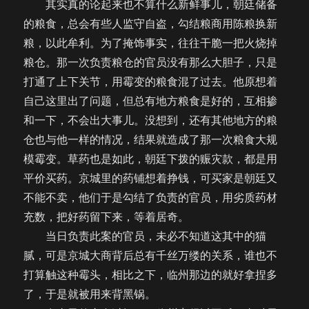
其实真的论起来也不算什么新鲜事儿，朝廷储备
的粮食，总会有些人监守自盗，勾结粮商用陈粮换新
粮，以此牟利。为了掩饰事实，往往干脆一把火烧掉
粮仓。那一次负责粮仓的官员没有那么大胆子，只是
打通了上下关节，用霉变的粮食混了过去。他原想着
自己这里出了问题，但总有地方粮食是好的，互相掺
和一下，不会出大事儿。没想到，还有其他地方的粮
仓也与他一样的情况，结果就造成了那一次粮食大规
模霉变。草药也是如此，朝廷下拨的赈灾款，都是用
平价买药。京城里的药铺想着挣钱，可买家是朝廷又
不能不卖，他们于是勾结了负责的官员，用劣质药材
充数，把好药留下来，等着居奇。
当日负责此案的官员，未必不知道这其中的猫
腻，可是京城大商背后总有千丝万缕的关系，谁也不
打算触这种霉头，相比之下，临州那边的就好拿捏多
了，于是就被用来背黑锅。