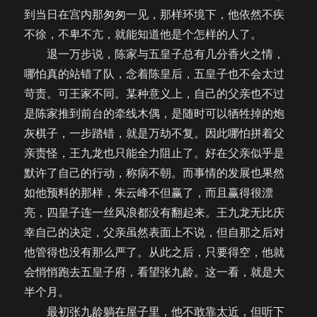
到当日在宫内那匆匆一见，那样环境下，他依然不疾
不徐，不卑不亢，就能知道他是个怎样的人了。
退一万步说，陈家与五皇子总有几分香火之情，
哪怕真的站错了队，念着陈皇后，五皇子也不会太过
苛责。可王家不同。某种意义上，自己的父亲也不过
是陈家推到前台的牵线木偶，是随时可以牺牲掉的炮
灰棋子，一步踏错，就是万劫不复。因此哪怕拼着父
亲责怪，王九龙也只能全力阻止了。好在父亲似乎是
默许了自己的行动，称病不朝。而事情的发展也果然
如他预料的那样，朱云峰不但赢了，而且赢得很漂
亮，四皇子连一丝风浪都没有翻起来。王九龙无比庆
幸自己的决定，父亲虽然表面上不说，但自那之后对
他管得也没有那么严了。从此之后，只要得空，他就
会悄悄跑去五皇子府，看望张九龄。这一看，就是大
半个月。
最初张九龄躺在屋子里，他不敢靠太近，但听下