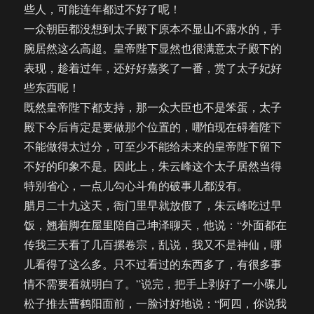
些人，可能连年都过不好了呢！
一众朝臣都没想到太子殿下原本不显山不露水的，手
腕居然这么高超。皇帝陛下显然也很满意太子殿下的
表现，趁着过年，还好好嘉奖了一番，赏了太子妃好
些东西呢！
既然皇帝陛下都支持，那一众大臣也不是笨蛋，太子
殿下今后肯定是要做那个位置的，哪怕现在碍着陛下
不能做得太过分，可至少不能给未来的皇帝陛下留下
不好的印象不是。因此上，朱云峰这个太子居然当得
特别省心，一点儿勾心斗角的破事儿都没有。
腊月二十九这天，衙门里早就放假了，朱云峰吃过早
饭，翘着脚在屋里陪自己坤泽聊天，他说：“外面都在
传我三天看了几百摞卷宗，乱说，我又不是神仙，哪
儿看得了这么多。只不过看过的东西多了，有很多事
情不需要看就明白了。”说完，把手上剥好了一小碟儿
松子推去曹鹤阳面前，一脸讨好地说：“阿四，你说我