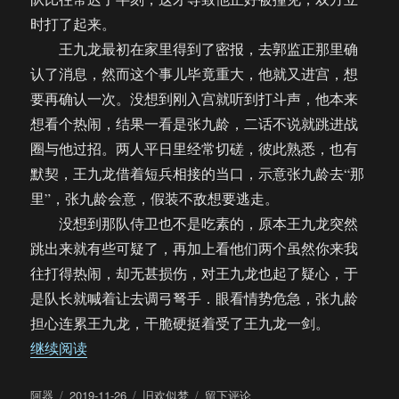
时打了起来。
王九龙最初在家里得到了密报，去郭监正那里确
认了消息，然而这个事儿毕竟重大，他就又进宫，想
要再确认一次。没想到刚入宫就听到打斗声，他本来
想看个热闹，结果一看是张九龄，二话不说就跳进战
圈与他过招。两人平日里经常切磋，彼此熟悉，也有
默契，王九龙借着短兵相接的当口，示意张九龄去“那
里”，张九龄会意，假装不敌想要逃走。
没想到那队侍卫也不是吃素的，原本王九龙突然
跳出来就有些可疑了，再加上看他们两个虽然你来我
往打得热闹，却无甚损伤，对王九龙也起了疑心，于
是队长就喊着让去调弓弩手．眼看情势危急，张九龄
担心连累王九龙，干脆硬挺着受了王九龙一剑。
“【饼四/ABO】旧欢似梦（64）”
继续阅读
作
发
分
于
阿器
2019-11-26
旧欢似梦
留下评论