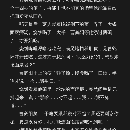
个十四岁的孩子，再能干也不能真的指望他能靠自己
把面粉变成面条。
那天最后，两人就着晚饭剩下的菜，弄了一大锅
面疙瘩汤。烧饼喝了一大半，曹鹤阳等他添过两碗
了，才开始吃。
烧饼唏哩呼噜地吃完，满足地拍着肚皮，见曹鹤
阳才开始吃，这才终于想到问：“怎么好好的，想起来
吃面条啦？”
曹鹤阳手上的筷子顿了顿，慢慢喝了一口汤，半
晌才说：“今儿我生日。”
烧饼看着他碗里一坨坨的面疙瘩，突然间手足无
措起来，说：“那啥……对不起……我……我不知
道……”
曹鹤阳笑：“干嘛要跟我说对不起？我还要谢谢你
呢！要是没有你，我可能连面疙瘩都吃不到呢！”
烧饼见到曹鹤阳的笑脸，不知怎么地觉得自己心