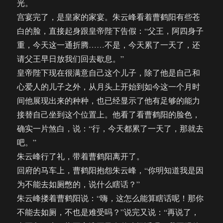
光。
宫宴完了，是皇家的家宴。朱云峰看着曹鹤阳有些苍
白的脸，直接起身跟皇帝陛下告假：“父王，阿四身子
重，今天这一通折腾……不是，今天累了一天了，还
请父王早日放我们回去歇息。”
皇帝陛下现在很满意自己这个儿子，除了他是自己和
心爱人的儿子之外，从月头上开始到如今这一个月时
间他展现出来的种种，也已经显示了他有足够的能力
接替自己坐到这个位置上。他看了看曹鹤阳的脸色，
确实一片煞白，说：“行，今天都累了一天了，那就去
吧。”
朱云峰行了礼，带着曹鹤阳离开了。
回府的马车上，曹鹤阳抱怨朱云峰，“你明知道我是因
为不能去如厕憋的，说什么瞎话？”
朱云峰搂着曹鹤阳说：“嗨，这怎么能算瞎话呢！那你
不能去如厕，不也是难受吗？”说完又说：“再说了，