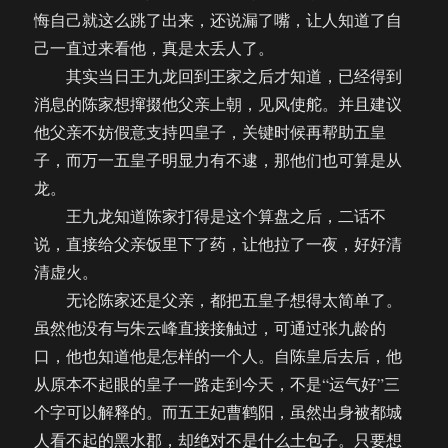
悔自己就这么跳了出来，还说漏了嘴，让人知道了自
己一直过来看他，真是太丢人了。
其实当日王九龙回到王家之后才知道，已经得到
消息的陈家想撺掇他父亲上朝，见风使舵。并且建议
他父亲不妨假意支持四皇子，关键时候再帮助五皇
子，而万一五皇子明显力有不逮，那他们也可算是从
龙。
王九龙知道陈家打得是这个算盘之后，二话不
说，直接给父亲饭里下了药，让他拉了一夜，好好清
清虚火。
无论陈家还是父亲，都把五皇子想得太简单了。
虽然他没有与朱云峰直接接触过，可通过张九龄的
口，他也知道他是怎样的一个人。自陈皇后去后，他
从原本不起眼的皇子一路走到今天，不是“运气好”三
个字可以解释的。而五王妃曹鹤阳，虽然出身被都城
人看不起的黑水郡，却绝对不是什么土包子。只要想