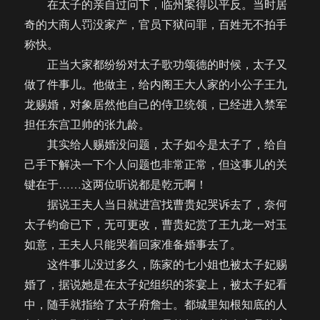
在太子的亲自过问下，临州案得以平反。当时居
奇的大商人罚没家产，官员下狱问罪，百姓无不拍手
称快。
正当大家都纷纷对太子歌功颂德的时候，太子又
做了件事儿。他做主，给内阁王大人家的小公子王九
龙赐婚，对象居然他自己的侍卫统领，已经进入禁军
担任东宫卫帅的张九龄。
其实给人赐婚没问题，太子如今是太子了，给自
己手下解决一下个人问题也非常正常，但这事儿的关
键在于……这两位听说都是乾元啊！
据说王夫人当日就进宫找曹贵妃哭诉去了，奈何
太子钧命已下，无可更改，曹贵妃赏了王九龙一对玉
如意，王夫人只能哭着回家准备婚事去了。
这件事儿没过多久，陈家的七小姐也被太子妃赐
婚了，据说她是在太子妃组织的茶宴上，被太子妃看
中，随手就指给了太子府詹士。都城里知根知底的人