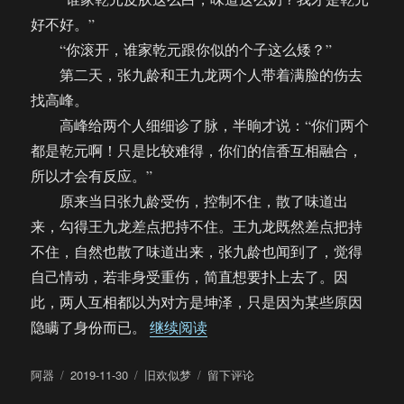
好不好。”
“你滚开，谁家乾元跟你似的个子这么矮？”
第二天，张九龄和王九龙两个人带着满脸的伤去
找高峰。
高峰给两个人细细诊了脉，半晌才说：“你们两个
都是乾元啊！只是比较难得，你们的信香互相融合，
所以才会有反应。”
原来当日张九龄受伤，控制不住，散了味道出
来，勾得王九龙差点把持不住。王九龙既然差点把持
不住，自然也散了味道出来，张九龄也闻到了，觉得
自己情动，若非身受重伤，简直想要扑上去了。因
此，两人互相都以为对方是坤泽，只是因为某些原因
“【饼四/ABO】旧欢似梦（完）
隐瞒了身份而已。
继续阅读
作
发
分
于
阿器
2019-11-30
旧欢似梦
留下评论
者
布
类
【饼