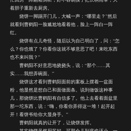
着胆子重新去厨房。
烧饼一脚踢开门儿，大喊一声：“哪里走？”然后
就看到曹鹤阳一脸尴尬地看着他，脸上一阵白一阵
红。
烧饼有点儿奇怪，随后以为自己明白了，问：“怎
么？你也饿了？你看你这就不够意思了吧！来吃东西
也不来叫我？”
曹鹤阳不好意思地挠挠头，说：“那个……其
实……我想弄碗面。”
烧饼这才看到曹鹤阳面前的案板上摆着一盆面
粉，他显然是想自己和面做面条。说到做饭这种事
儿，那烧饼比曹鹤阳有自信多了。他上去看着面盆里
那一坨东西，说：“嗨，你看你弄得这一堆！起开起
开！看饼爷给你大显身手。”
曹鹤阳就真的让开了，让烧饼发挥。
其实烧饼虽然厨艺好，可那会儿到底也还小，一