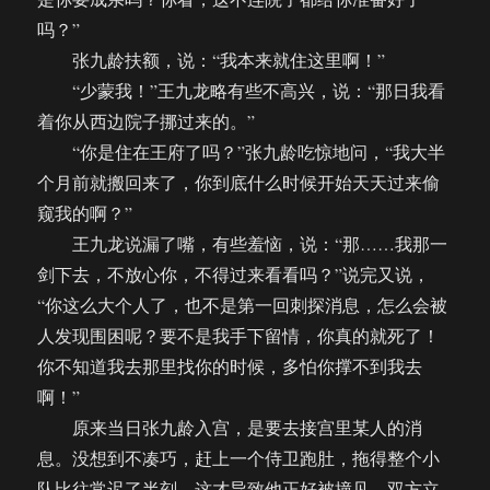
吗？”
张九龄扶额，说：“我本来就住这里啊！”
“少蒙我！”王九龙略有些不高兴，说：“那日我看
着你从西边院子挪过来的。”
“你是住在王府了吗？”张九龄吃惊地问，“我大半
个月前就搬回来了，你到底什么时候开始天天过来偷
窥我的啊？”
王九龙说漏了嘴，有些羞恼，说：“那……我那一
剑下去，不放心你，不得过来看看吗？”说完又说，
“你这么大个人了，也不是第一回刺探消息，怎么会被
人发现围困呢？要不是我手下留情，你真的就死了！
你不知道我去那里找你的时候，多怕你撑不到我去
啊！”
原来当日张九龄入宫，是要去接宫里某人的消
息。没想到不凑巧，赶上一个侍卫跑肚，拖得整个小
队比往常迟了半刻，这才导致他正好被撞见，双方立