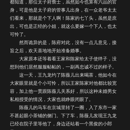
都知道，那位太子府詹士，虽然如今也算有六品的官
身，可是他是太子府的管事儿出身，在一众老爷太太
们看来，那就是个下人啊！陈家的七丫头，虽然是庶
出，可也是正经的小姐，就这么要嫁一个下人，也太
可怜了。
然而诡异的是，陈府对此，没有一点儿意见，接
旨之后，欢天喜地地开始准备婚事。
大家原本还等着看王家和陈家给太子使绊子，没
想到他们居然服服帖帖的，一副再忠诚不过的样子。
这一天，王九龙约了陈薇儿出来喝茶，他如今在
大家眼里就是个小可怜，所以王家陈家对他都比较宽
容，加上他一贯跟陈薇儿关系好，所以这种未婚男女
私相授受的情况，大家也就睁眼闭眼了。
陈薇儿的马车在京城里转了一圈，入了东市一家
不甚起眼小茶铺的侧门。下了车，陈薇儿发现王九龙
已经在院子里等他了，身边还站着一个黑俊的小郎