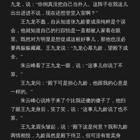
九龙，说：“你倒真没把自己当外人。这阵子在我这儿
出出进进不说，现在还想登堂入室啊？”
王九龙不蠢，自从知道张九龄要成亲纯粹是个误
会，他就知道自己的行踪怕是一直都被人家看在眼
里。既然对方明显是想促成这桩好事儿，那他也没必
要再躲躲藏藏。王九龙说：“九龙心慕九龄，望殿下成
全。”
朱云峰看了王九龙一眼，说：“这事儿你说了不
算。”
王九龙问：“殿下可是担心九龄，他跟我的心意是
一样的。”
朱云峰心说终于来了个比我还傻的傻子了，他扫
了眼王九龙身后，笑了笑，说：“这事儿九龄说了也不
算。”
王九龙眉头皱起，说：“殿下这是何意？我和九龄
两情相悦，九龄虽然是殿下侍卫，但可没有签卖身