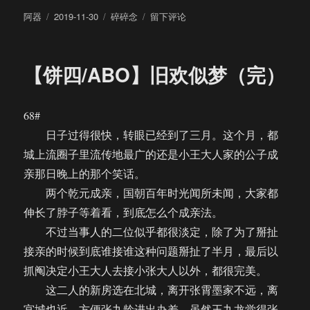
作
发
分
于
阿器
2019-11-30
碎碎念
留下评论
者
布
类
这
于
其
实
【饼四/ABO】旧欢似梦（完）
不
是
一
68#
个
REPO
日子过得很快，转眼已经到了三月。这个月，都
城上流圈子里流传地最广的还是小王大人家的公子成
亲那日晚上的那个笑话。
两个乾元成亲，国朝百年时光闻所未闻，大家都
伸长了脖子等着看，到底怎么个成亲法。
不过当事人的二位似乎都很淡定，除了为了掰扯
接亲的时候到底谁接谁这种问题掰扯了半月，最后以
抓阄决定小王大人去接小张大人以外，都很完美。
这二人的新房选在北城，离开张霄墨家不远，离
宫城也近，方便张九龄进出办差。虽然王九龙觉得张