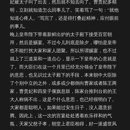
妃被太子叫了出去，然后就不知去向了。曹贵妃多精
明，立刻就知道怎么回事儿了。笑着骂了一句：“就他
知道心疼人。”骂完了，还是得打叠起精神，应付眼前
的事儿。
晚上皇帝陛下带着新鲜出炉的太子殿下接受百官朝
拜，然后是赐宴。不过今儿到底是除夕，哪怕是皇帝
也不能打扰大家和家人团聚。所以所谓赐宴，也不过
就上了三道菜和一道点心，显示一下皇帝的心意就是
了。而大臣们在这一个月里已经充分领会了皇帝陛下
的意思，也见识过太子殿下的手段，本来朝中大臣除
了个别中立的之外，或多或少都倒向曹家或者陈王两
家，曹贵妃和四皇子偃旗息鼓，陈家台推到台前的王
大人称病不出，这是个什么意思，也已经很明白了。
大家都是聪明人，如果能过安生日子，没人愿意折
腾。因此上，这一次的宫宴处处透着欢乐祥和的气
氛，天家父慈子孝，朝堂上君臣相得，好一派盛世风