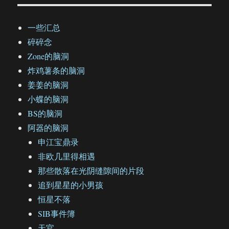
一些汇总
碎碎念
Zone的脑洞
炸鸡薯条的脑洞
姜姜的脑洞
小蝶的脑洞
BS的脑洞
阿器的脑洞
申江宝鼎录
非欧几里得相遇
那些散落在光阴缝隙间的片段
追到星星的小男孩
恒星不落
SIB事件簿
天官