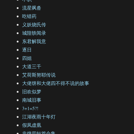
流星飒沓
吃错药
义妖烧氏传
城隍轶闻录
东君解我意
逐日
四姐
大道三千
艾荷斯努耶传说
大佬饼和大佬四不得不说的故事
旧欢似梦
南城旧事
3+1=5?!
江湖夜雨十年灯
假凤虚凰
非饼四短篇合集