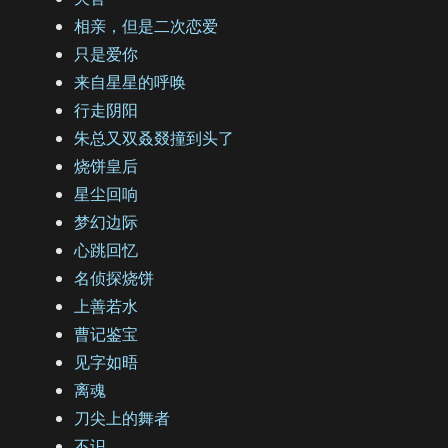
相亲，但是二次恋爱
只是爱你
来自星星的呼唤
行走阴阳
朱总又双叒叕撞到头了
烧饼皇后
星尘回响
梦幻边际
心跳回忆
名侦探烧饼
上善若水
曹记鉴宝
见字如晤
离魂
刀尖上的舞者
不识