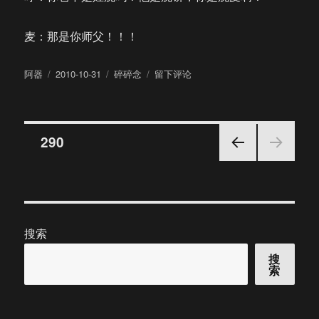
麦：那是你师父！！！
作
发
分
于
阿器
2010-10-31
碎碎念
留下评论
者
布
类
一
于
个
脑
文
洞
页
290
上一
章
页
分
搜索
页
搜
索