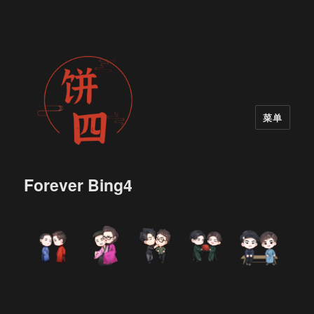
菜单
Forever Bing4