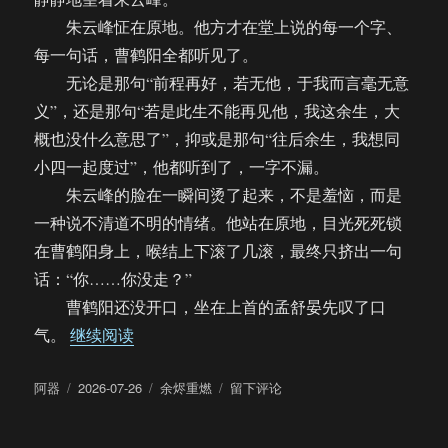
朱云峰怔在原地。他方才在堂上说的每一个字、
每一句话，曹鹤阳全都听见了。
无论是那句“前程再好，若无他，于我而言毫无意
义”，还是那句“若是此生不能再见他，我这余生，大
概也没什么意思了”，抑或是那句“往后余生，我想同
小四一起度过”，他都听到了，一字不漏。
朱云峰的脸在一瞬间烫了起来，不是羞恼，而是
一种说不清道不明的情绪。他站在原地，目光死死锁
在曹鹤阳身上，喉结上下滚了几滚，最终只挤出一句
话：“你……你没走？”
曹鹤阳还没开口，坐在上首的孟舒晏先叹了口
“【饼四/AU】余烬重燃（完）”
气。
继续阅读
作
发
分
于
阿器
2026-07-26
余烬重燃
留下评论
者
布
类
【饼
于
四/AU】