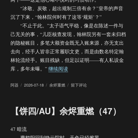
“冰敬、炭敬，超出规制三倍有余？”皇帝的声音
沉了下来，“翰林院何时有了这等‘规矩’？”
“不止于此。”太子语气平稳，像是在陈述一件与
己无关的事，“儿臣核查发现，翰林院另有一套未归档
的隐秘账目，多笔大额资金既无入账来源，亦无支出
去向，经手人皆非正常履职文吏，而是由数名特定翰
林轮流经手。账目残缺，但足以证明——有人私设金
“【饼四/AU】余烬重燃（48）”
库，多年未曝。”
继续阅读
作
发
分
于
阿器
2026-07-18
余烬重燃
留下评论
者
布
类
【饼
于
四/AU】
余
【饼四/AU】余烬重燃（47）
烬
重
燃
47 暗流
（48）
曹鹤阳回到静云院时，天色已经擦黑。