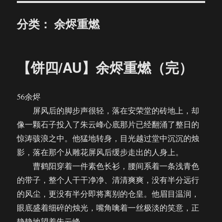
分类：
余烬重燃
【饼四/AU】余烬重燃（完）
56余烬
屏风后的脚步声很轻，落在安荣堂的砖地上，却
像一颗石子投入了朱云峰心底那片已经翻涌了整日的
惊涛骇浪之中。他猛地转身，目光越过堂中沉沉的烛
影，落在那个从雕花屏风后缓步走出的人身上。
曹鹤阳穿着一件素色长衫，腰间系着一条浅青色
的带子，整个人干干净净、清清爽爽，没有半分远行
的风尘，更没有半分即将离别的仓皇。他眉目温润，
眼底盛着细碎的烛光，嘴角噙着一丝极淡的笑意，正
静静地望着朱云峰。