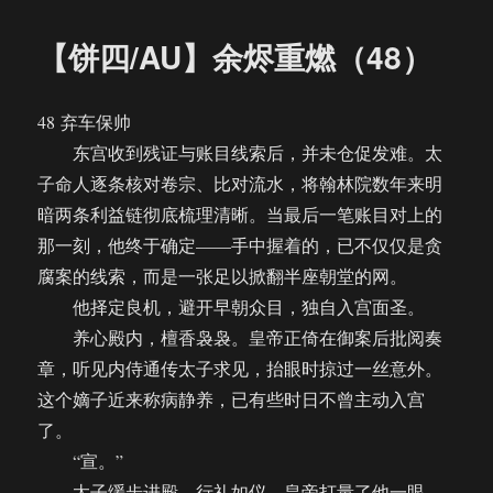
于
四/AU】
余
【饼四/AU】余烬重燃（48）
烬
重
燃
48 弃车保帅
（49）
东宫收到残证与账目线索后，并未仓促发难。太
子命人逐条核对卷宗、比对流水，将翰林院数年来明
暗两条利益链彻底梳理清晰。当最后一笔账目对上的
那一刻，他终于确定——手中握着的，已不仅仅是贪
腐案的线索，而是一张足以掀翻半座朝堂的网。
他择定良机，避开早朝众目，独自入宫面圣。
养心殿内，檀香袅袅。皇帝正倚在御案后批阅奏
章，听见内侍通传太子求见，抬眼时掠过一丝意外。
这个嫡子近来称病静养，已有些时日不曾主动入宫
了。
“宣。”
太子缓步进殿，行礼如仪。皇帝打量了他一眼，