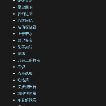
烧饼皇后
星尘回响
梦幻边际
心跳回忆
名侦探烧饼
上善若水
曹记鉴宝
见字如晤
离魂
刀尖上的舞者
不识
流星飒沓
吃错药
义妖烧氏传
城隍轶闻录
东君解我意