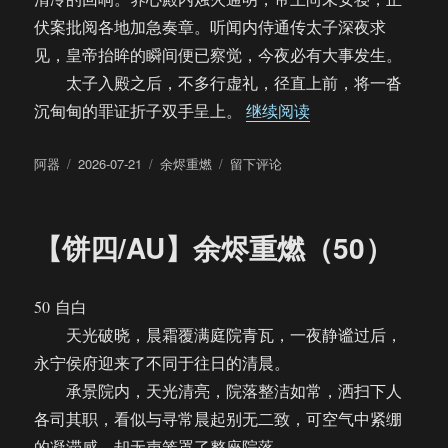
伏案批阅各地加急奏章。听闻内侍通传太子深夜求
见，皇帝抬眸的瞬间便已察觉，今夜必有大事发生。
太子入殿之后，不多行虚礼，径直上前，将一沓
“【饼四/AU】余烬
沉甸甸的罪证折子双手呈上。
继续阅读
作
发
分
于
阿器
2026-07-21
余烬重燃
留下评论
者
布
类
【饼
于
四/AU】
余
【饼四/AU】余烬重燃（50）
烬
重
燃
50 自白
（51）
天光破晓，晨霜覆满庭院青瓦，一夜静谧过后，
永宁侯府迎来了不同于往日的清晨。
承景院内，天光清亮，院落整洁如常，洒扫下人
各司其职，看似与寻常晨起别无二致，可空气中紧绷
的凝滞感，却无声笼罩了整座院落。