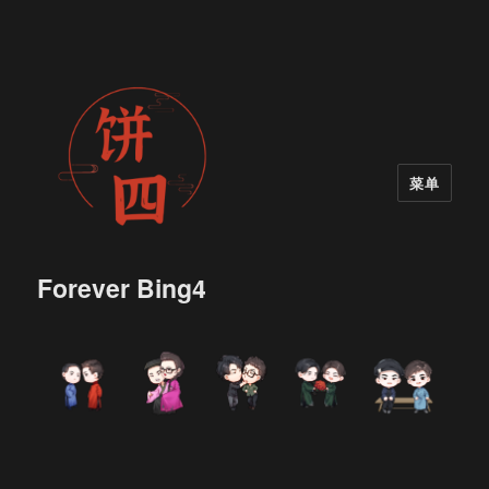
菜单
Forever Bing4