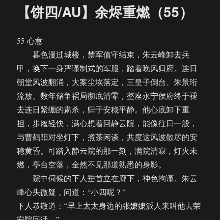
余
【饼四/AU】余烬重燃（55）
烬
重
燃
55 心意
（完）
暮色漫过城楼，禁军值守结束，朱云峰卸去兵
甲，换下一身严谨制式的军服，踏着晚风归府。连日
朝堂风波翻涌，大案尘埃落定，三皇子倒台、朱景珩
流放、数年储争祸局彻底清零，整座永宁侯府终于褪
去连日紧绷的肃杀，归于安稳平静。他心底卸下重
担，步履轻快，满心想着回静云院，能像往日一般，
与曹鹤阳对坐灯下，煮茶闲谈，共度这风波散尽的安
稳黄昏。可踏入静云院的那一刻，满院清寂，灯火未
燃，亭台空落，全然不见那道熟悉的身影。
院中伺候的下人垂首立在廊下，神色拘谨。朱云
峰心头微疑，问道：“小四呢？”
下人恭敬道：“早上太太身边的张嬷嬷派人来叫他去荣
安院回话。”