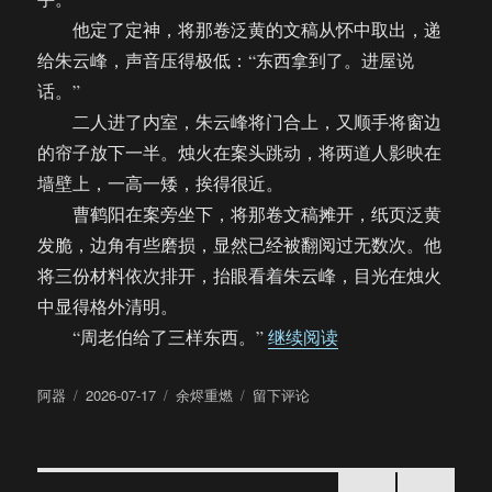
他定了定神，将那卷泛黄的文稿从怀中取出，递
给朱云峰，声音压得极低：“东西拿到了。进屋说
话。”
二人进了内室，朱云峰将门合上，又顺手将窗边
的帘子放下一半。烛火在案头跳动，将两道人影映在
墙壁上，一高一矮，挨得很近。
曹鹤阳在案旁坐下，将那卷文稿摊开，纸页泛黄
发脆，边角有些磨损，显然已经被翻阅过无数次。他
将三份材料依次排开，抬眼看着朱云峰，目光在烛火
中显得格外清明。
“【饼四/AU】余烬重
“周老伯给了三样东西。”
继续阅读
作
发
分
于
阿器
2026-07-17
余烬重燃
留下评论
者
布
类
【饼
于
四/AU】
余
烬