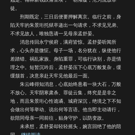
徒。
刑期既定，三日后便要押解离京。临行之前，身
陷天牢的朱景珩托狱卒递出一句请求，不求见兄弟、
不求见故人，唯独恳请一见母亲孟舒晏。
消息传回永宁侯府，满府皆惊。孟舒晏听闻所
求，心头亦是微怔。母子一场，名分犹在，纵使他行
差踏错、祸乱家族、身陷重罪，可临行诀别，亦是情
理之中。短暂沉吟后，孟舒晏压下心底万般复杂，缓
缓颔首，决意亲赴天牢见他最后一面。
朱云峰得知消息，心底始终悬着一块大石，万般
不放心。天牢阴寒肃杀、罪徒云集，终究是是非之
地，而且朱景珩心性诡谲、城府深沉，绝境之下不知
会做出何等举动、说出何等言语。他当即主动请行，
欲陪同母亲一同前往，贴身守护，以防变故。
未承想，孟舒晏却轻轻摇头，婉言回绝了他的陪
“【饼四/AU】余烬重燃（54）”
同。
继续阅读