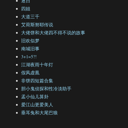
逐日
四姐
大道三千
艾荷斯努耶传说
大佬饼和大佬四不得不说的故事
旧欢似梦
南城旧事
3+1=5?!
江湖夜雨十年灯
假凤虚凰
非饼四短篇合集
胆小鬼侦探和性冷淡助手
孟小仙儿算卦
爱江山更爱美人
垂耳兔和大尾巴狼