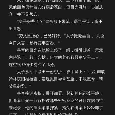
见他面色仍带着几分病后苍白，但目光沉静，步履从
容，并不见颓态。
“身子好些了？”皇帝放下朱笔，语气平淡，听不
出喜怒。
“劳父皇挂心，已见好转。”太子微微垂首，“儿臣
今日入宫，是有要事面奏。”
皇帝的目光在他脸上停了一瞬，微微颔首，示意
内侍退下。殿门合拢，偌大的养心殿只剩父子二人，
连空气都仿佛凝滞了几分。
太子从袖中取出一份密折，双手呈上：“儿臣调取
翰林院旧档核查，发现账目异常甚重，不敢擅专，请
父皇御览。”
皇帝接过密折，展开细看。起初神色还算平静，
但随着目光一行行扫过那些密密麻麻的账目数据与往
来记录，他的眉头渐渐拧紧，指尖在御案上轻轻叩了
两下——这是他心绪不悦时的习惯动作。