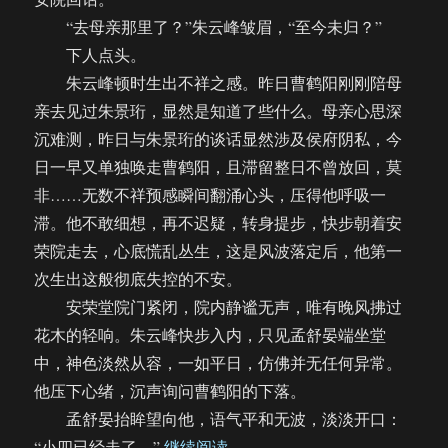
“去母亲那里了？”朱云峰皱眉，“至今未归？”
下人点头。
朱云峰顿时生出不祥之感。昨日曹鹤阳刚刚陪母
亲去见过朱景珩，显然是知道了些什么。母亲心思深
沉难测，昨日与朱景珩的谈话显然涉及侯府阴私，今
日一早又单独唤走曹鹤阳，且滞留整日不曾放回，莫
非……无数不祥预感瞬间翻涌心头，压得他呼吸一
滞。他不敢细想，再不迟疑，转身提步，快步朝着安
荣院走去，心底慌乱丛生，这是风波落定后，他第一
次生出这般彻底失控的不安。
安荣堂院门紧闭，院内静谧无声，唯有晚风拂过
花木的轻响。朱云峰快步入内，只见孟舒晏端坐堂
中，神色淡然从容，一如平日，仿佛并无任何异常。
他压下心绪，沉声询问曹鹤阳的下落。
孟舒晏抬眸望向他，语气平和无波，淡淡开口：
“【饼四/AU】余烬重燃（55）”
“小四已经走了。”
继续阅读