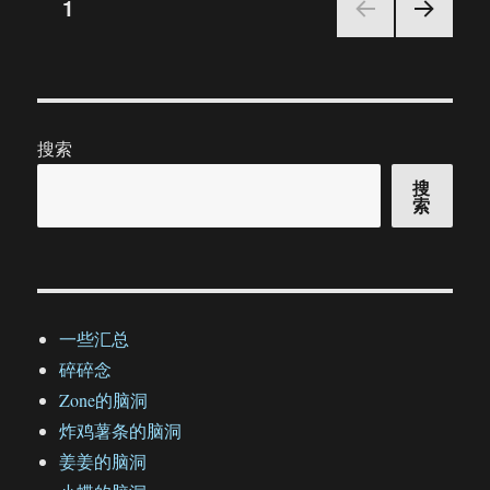
文
页
1
重
燃
下一
章
（47）
页
分
搜索
页
搜
索
一些汇总
碎碎念
Zone的脑洞
炸鸡薯条的脑洞
姜姜的脑洞