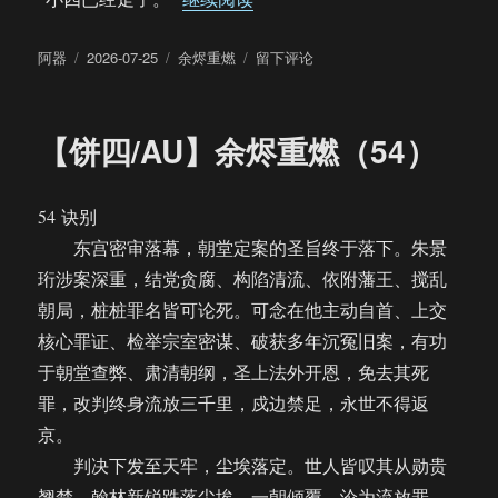
作
发
分
于
阿器
2026-07-25
余烬重燃
留下评论
者
布
类
【饼
于
四/AU】
余
【饼四/AU】余烬重燃（54）
烬
重
燃
54 诀别
（55）
东宫密审落幕，朝堂定案的圣旨终于落下。朱景
珩涉案深重，结党贪腐、构陷清流、依附藩王、搅乱
朝局，桩桩罪名皆可论死。可念在他主动自首、上交
核心罪证、检举宗室密谋、破获多年沉冤旧案，有功
于朝堂查弊、肃清朝纲，圣上法外开恩，免去其死
罪，改判终身流放三千里，戍边禁足，永世不得返
京。
判决下发至天牢，尘埃落定。世人皆叹其从勋贵
翘楚、翰林新锐跌落尘埃，一朝倾覆，沦为流放罪