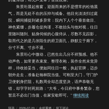
朱景珩晨起推窗，迎面而来的不是惯常的松弛晨
气，而是无处不在的压抑与戒备。他目光淡淡扫过庭
院，瞬间捕捉到诸多异常：院内下人个个垂首敛目、
神色紧绷，步履仓促拘谨，不敢抬头与他对视，往日
里随叫随到、贴身伺候的心腹侍从，尽数不见踪影，
取而代之的是几张陌生的府卫面孔，静默立于廊下，
分寸不离、寸步不退。
朱景珩心中微动，已然生出几分不祥预感。他不
动声色，如常更衣束发、整理衣袍，装作全然未觉异
样，待收拾妥当，便如同往日一般，执起官牌，迈步
朝外走去，准备赴翰林院当值。可刚至大门，守门护
卫便躬身拦阻，礼数周全却态度坚决，语声恭敬无
错，却字字封死前路：“大爷，今日府中事务繁杂，您
“【饼四/A
暂且不必出门当值，在家安歇即可。”
继续阅读
作
发
分
于
阿器
2026-07-20
余烬重燃
留下评论