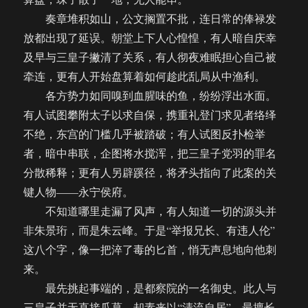
奏章堆积如山，公文搁置不批，连日常的俸禄发
放都出现了延误。朝堂上下人心惶惶，有人暗自庆幸
及早与三皇子撇清了关系，有人彻夜难眠担心自己被
牵连，更有人开始盘算着如何趁此乱局从中渔利。
各方势力如同嗅到血腥味的鱼，纷纷浮出水面。
有人试图攀附太子以求自保，携重礼登门求见者络绎
不绝，东宫的门槛几乎被踏破；有人试图反扑检举
者，暗中串联，企图将水搅浑，把三皇子党羽的罪名
分散稀释；更有人另辟蹊径，将矛头指向了此案的关
键人物——永宁侯府。
不知道哪里走漏了风声，有人知道一切的源头并
非朱景珩，而是朱云峰。于是“举报兄长、有违人伦”
这八个字，像一把淬了毒的匕首，悄无声息地向他刺
来。
最先挑起事端的，是都察院的一名御史。此人与
三皇子并无直接瓜葛，却素来以“清流自居”，最擅长