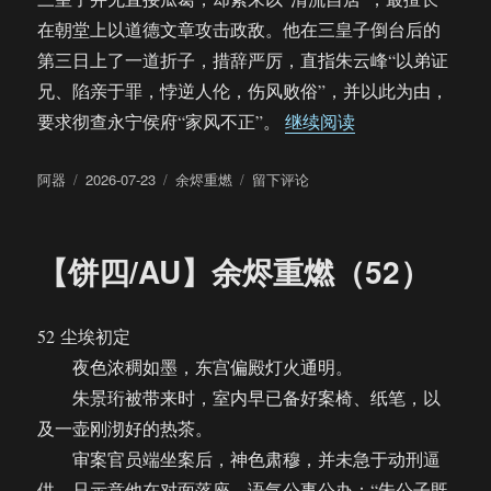
在朝堂上以道德文章攻击政敌。他在三皇子倒台后的
第三日上了一道折子，措辞严厉，直指朱云峰“以弟证
兄、陷亲于罪，悖逆人伦，伤风败俗”，并以此为由，
“【饼四/AU】余
要求彻查永宁侯府“家风不正”。
继续阅读
作
发
分
于
阿器
2026-07-23
余烬重燃
留下评论
者
布
类
【饼
于
四/AU】
余
【饼四/AU】余烬重燃（52）
烬
重
燃
52 尘埃初定
（53）
夜色浓稠如墨，东宫偏殿灯火通明。
朱景珩被带来时，室内早已备好案椅、纸笔，以
及一壶刚沏好的热茶。
审案官员端坐案后，神色肃穆，并未急于动刑逼
供，只示意他在对面落座，语气公事公办：“朱公子既