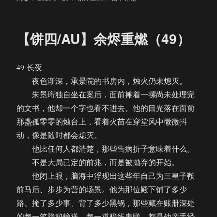
者
布
类
【饼
于
四/AU】
余
【饼四/AU】余烬重燃（49）
烬
重
燃
49 长夜
（50）
夜色渐深，承景院的书房内，烛火仍未熄灭。
朱景珩独自坐在案后，面前摊着一摞尚未处理完
的文书，他却一个字也看不进去。他的目光落在面前
那盏孤零零的烛台上，看着火苗在穿堂风中微微抖
动，像是随时都会熄灭。
他比任何人都清楚，那些告病折子意味着什么。
不是大局已定的前兆，而是被抛弃的开始。
他闭上眼，脑海中浮现出这些年自己为三皇子鞍
前马后、步步为营的场景。他为那位殿下铺了多少
路、掩了多少事、背了多少黑锅，那些藏在账册深处
的每一笔隐秘输送，每一道暗线串联，都是他亲手经