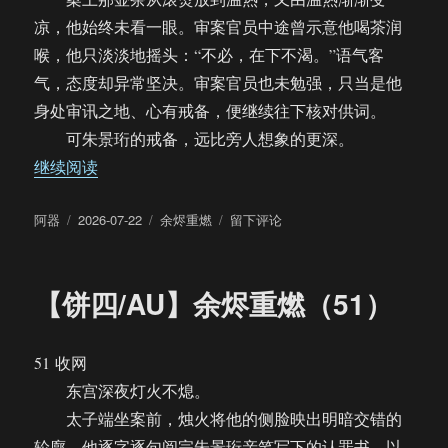
凉，他始终未看一眼。审案官员中途曾示意他喝茶润
喉，他只淡淡地摇头：“不必，在下不渴。”语气客
气，态度却异常坚决。审案官员也未勉强，只当是他
身处审讯之地、心有戒备，便继续往下核对供词。
可朱景珩的戒备，远比旁人想象的更深。
“【饼四/AU】余烬重燃（52）”
继续阅读
作
发
分
于
阿器
2026-07-22
余烬重燃
留下评论
者
布
类
【饼
于
四/AU】
余
【饼四/AU】余烬重燃（51）
烬
重
燃
51 收网
（52）
东宫深夜灯火不熄。
太子端坐案前，烛火将他的侧脸映出明暗交错的
轮廓。他逐字逐句阅完朱景珩亲笔写下的认罪书，以