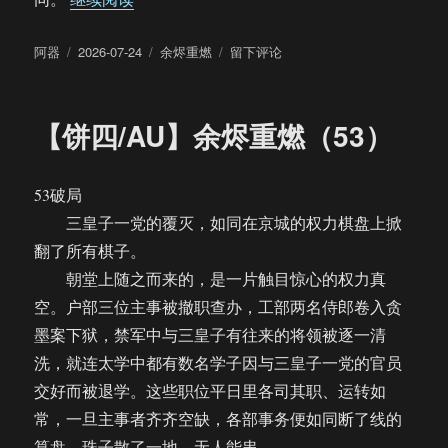
作
发
分
于
阿器
2026-07-24
余烬重燃
留下评论
者
布
类
【饼
于
四/AU】
余
【饼四/AU】余烬重燃（53）
烬
重
燃
53破局
（54）
三皇子一党的覆灭，如同在京城的权力棋盘上掀
翻了所有棋子。
朝堂上随之而来的，是一片触目惊心的权力真
空。户部三位主事被撤职查办，工部两名侍郎卷入贪
墨案下狱，禁军中与三皇子有往来的将领被逐一清
洗，就连太学中都有数名学子因与三皇子一党的官员
交好而被退学。这些职位平日里各司其职、运转如
常，一旦主事者齐齐空缺，各部事务便如同断了线的
算盘，珠子散了一地，无人能串。