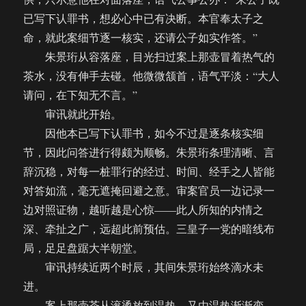
已写下认罪书，想必心中已有决断。本官奉太子之
命，就此案细节逐一核实，还请公子如实作答。”
朱景珩从容落座，目光扫过案上那壶冒着热气的
茶水，没有伸手去碰。他微微颔首，语气平淡：“大人
请问，在下知无不言。”
审讯就此开始。
因他本已写下认罪书，如今不过是逐条核实细
节，因此问答进行得颇为顺畅。朱景珩条理清晰、言
辞沉稳，对每一桩罪行的经过、时间、经手之人皆能
对答如流，毫无遮掩回避之意。审案官员一边记录一
边对照证物，越听越是心惊——此人所知的内情之
深、牵扯之广，远超此前预估。三皇子一党的暗线布
局，足足盘踞大半朝堂。
审讯持续近两个时辰，其间朱景珩始终滴水未
进。
案上那壶茶从滚烫放到温热，又由温热渐渐变