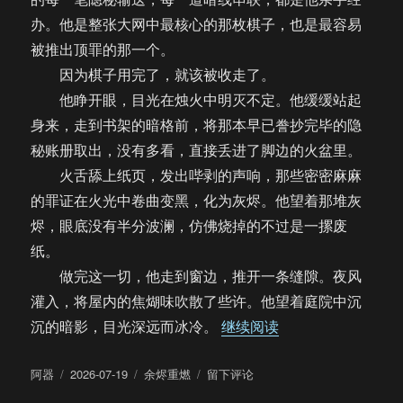
办。他是整张大网中最核心的那枚棋子，也是最容易
被推出顶罪的那一个。
因为棋子用完了，就该被收走了。
他睁开眼，目光在烛火中明灭不定。他缓缓站起
身来，走到书架的暗格前，将那本早已誊抄完毕的隐
秘账册取出，没有多看，直接丢进了脚边的火盆里。
火舌舔上纸页，发出哔剥的声响，那些密密麻麻
的罪证在火光中卷曲变黑，化为灰烬。他望着那堆灰
烬，眼底没有半分波澜，仿佛烧掉的不过是一摞废
纸。
做完这一切，他走到窗边，推开一条缝隙。夜风
灌入，将屋内的焦煳味吹散了些许。他望着庭院中沉
“【饼四/AU】余烬
沉的暗影，目光深远而冰冷。
继续阅读
作
发
分
于
阿器
2026-07-19
余烬重燃
留下评论
者
布
类
【饼