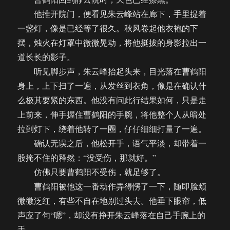
他推开院门，便看见朱云峰站在廊下，手里提着
一盏灯，像是已经等了很久。秋风卷起他衣袍的下
摆，烛火在灯罩中微微晃动，将他挺拔的身影拉出一
道长长的影子。
听见脚步声，朱云峰抬起头来，目光落在曹鹤阳
身上，上下扫了一遍，从发丝到衣角，像是在确认什
么极其要紧的东西。他没有问此行结果如何，只是走
上前来，伸手握住曹鹤阳的手腕，将他整个人从暗处
拉到灯下，绕着他转了一圈，仔仔细细打量了一遍。
确认无误之后，他松开手，语气平淡，却带着一
股掩不住的释然：“没受伤，那就好。”
仿佛只要曹鹤阳不受伤，就足够了。
曹鹤阳被他这一番动作弄得愣了一下，随即脸颊
微微泛红，有些不自在地别过头去。他垂下眼帘，低
声应了句“嗯”，却没有挣开朱云峰落在自己手腕上的
手。