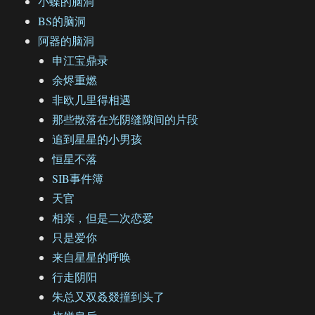
小蝶的脑洞
BS的脑洞
阿器的脑洞
申江宝鼎录
余烬重燃
非欧几里得相遇
那些散落在光阴缝隙间的片段
追到星星的小男孩
恒星不落
SIB事件簿
天官
相亲，但是二次恋爱
只是爱你
来自星星的呼唤
行走阴阳
朱总又双叒叕撞到头了