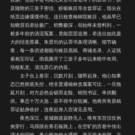
及随附的三皇子密信、赃银账目等全套罪证，指尖在
纸页边缘缓缓停住。连日核查翰林院账目，他虽早已
知晓背后牵扯极广、积弊极深，却始终未曾料到，一
桩多年前的清流冤案，竟能层层追溯，牵连出如此庞
大的结党黑幕。朱景珩的认罪书条理清晰、细节确
凿，每一条供述都能与账目底稿、商铺名录、人证线
索相互印证，彻底撕开了三皇子多年以来暗中布局、
培植私党、清洗异己的伪装。
太子合上卷宗，沉默片刻，随即起身。他心知事
态已然彻底失控，绝非普通翰林贪腐案可比，一旦拖
延片刻，对方必然会铤而走险、销毁书证、串供翻
供。事态十万火急，容不得半分耽搁。他将所有原稿
罪证贴身收好，连夜起身入宫请见圣驾。
夜色深沉，皇城御道寂静无人，唯有东宫仪仗匆
匆穿行，马蹄踏在青石板路上，在空旷的宫巷中传出
清冷的回响。养心殿内烛火通明，帝王尚未安寝，正