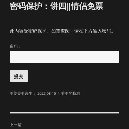
密码保护：饼四‖情侣免票
此内容受密码保护。如需查阅，请在下方输入密码。
密码：
作
发
分
姜姜姜姜言生
2022-08-15
姜姜的脑洞
者
布
类
于
文
上一篇