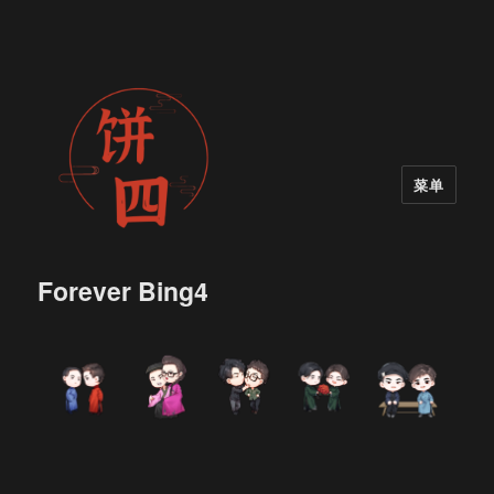
菜单
Forever Bing4