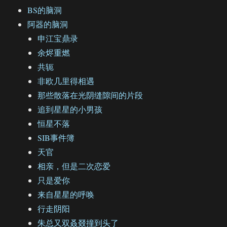
BS的脑洞
阿器的脑洞
申江宝鼎录
余烬重燃
共轭
非欧几里得相遇
那些散落在光阴缝隙间的片段
追到星星的小男孩
恒星不落
SIB事件簿
天官
相亲，但是二次恋爱
只是爱你
来自星星的呼唤
行走阴阳
朱总又双叒叕撞到头了