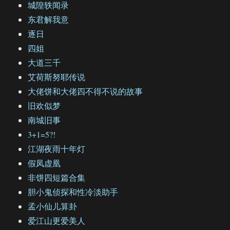
城隍轶闻录
东君解我意
逐日
四姐
大道三千
艾荷斯努耶传说
大佬饼和大佬四不得不说的故事
旧欢似梦
南城旧事
3+1=5?!
江湖夜雨十年灯
假凤虚凰
非饼四短篇合集
胆小鬼侦探和性冷淡助手
孟小仙儿算卦
爱江山更爱美人