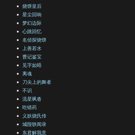
烧饼皇后
星尘回响
梦幻边际
心跳回忆
名侦探烧饼
上善若水
曹记鉴宝
见字如晤
离魂
刀尖上的舞者
不识
流星飒沓
吃错药
义妖烧氏传
城隍轶闻录
东君解我意