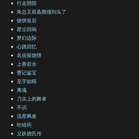
行走阴阳
朱总又双叒叕撞到头了
烧饼皇后
星尘回响
梦幻边际
心跳回忆
名侦探烧饼
上善若水
曹记鉴宝
见字如晤
离魂
刀尖上的舞者
不识
流星飒沓
吃错药
义妖烧氏传