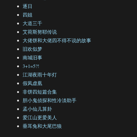
逐日
四姐
大道三千
艾荷斯努耶传说
大佬饼和大佬四不得不说的故事
旧欢似梦
南城旧事
3+1=5?!
江湖夜雨十年灯
假凤虚凰
非饼四短篇合集
胆小鬼侦探和性冷淡助手
孟小仙儿算卦
爱江山更爱美人
垂耳兔和大尾巴狼