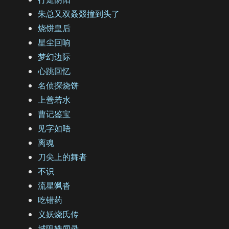
朱总又双叒叕撞到头了
烧饼皇后
星尘回响
梦幻边际
心跳回忆
名侦探烧饼
上善若水
曹记鉴宝
见字如晤
离魂
刀尖上的舞者
不识
流星飒沓
吃错药
义妖烧氏传
城隍轶闻录