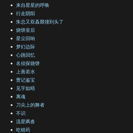
来自星星的呼唤
行走阴阳
朱总又双叒叕撞到头了
烧饼皇后
星尘回响
梦幻边际
心跳回忆
名侦探烧饼
上善若水
曹记鉴宝
见字如晤
离魂
刀尖上的舞者
不识
流星飒沓
吃错药