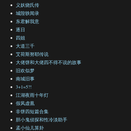
义妖烧氏传
城隍轶闻录
东君解我意
逐日
四姐
大道三千
艾荷斯努耶传说
大佬饼和大佬四不得不说的故事
旧欢似梦
南城旧事
3+1=5?!
江湖夜雨十年灯
假凤虚凰
非饼四短篇合集
胆小鬼侦探和性冷淡助手
孟小仙儿算卦