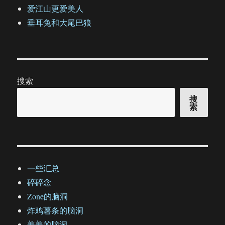
爱江山更爱美人
垂耳兔和大尾巴狼
搜索
搜
索
一些汇总
碎碎念
Zone的脑洞
炸鸡薯条的脑洞
姜姜的脑洞