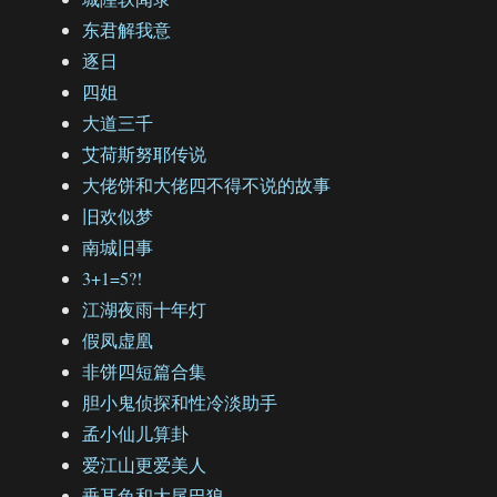
东君解我意
逐日
四姐
大道三千
艾荷斯努耶传说
大佬饼和大佬四不得不说的故事
旧欢似梦
南城旧事
3+1=5?!
江湖夜雨十年灯
假凤虚凰
非饼四短篇合集
胆小鬼侦探和性冷淡助手
孟小仙儿算卦
爱江山更爱美人
垂耳兔和大尾巴狼