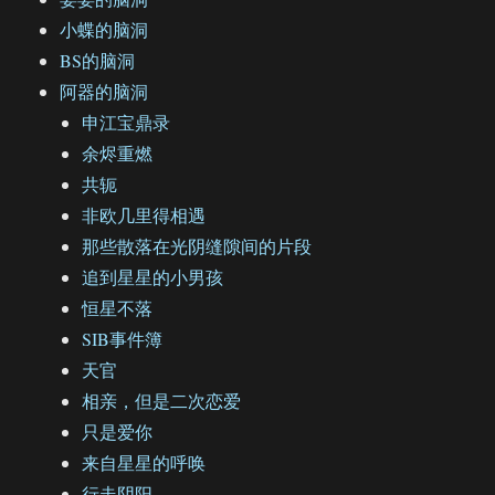
小蝶的脑洞
BS的脑洞
阿器的脑洞
申江宝鼎录
余烬重燃
共轭
非欧几里得相遇
那些散落在光阴缝隙间的片段
追到星星的小男孩
恒星不落
SIB事件簿
天官
相亲，但是二次恋爱
只是爱你
来自星星的呼唤
行走阴阳