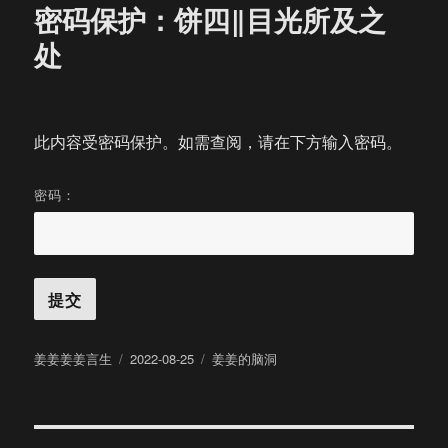
密码保护：饼四‖目光所及之
处
此内容受密码保护。如需查阅，请在下方输入密码。
密码：
作
发
分
姜姜姜姜言生
2022-08-25
姜姜的脑洞
者
布
类
于