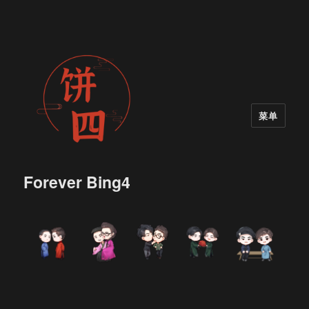
菜单
Forever Bing4