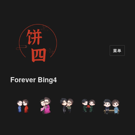
菜单
Forever Bing4