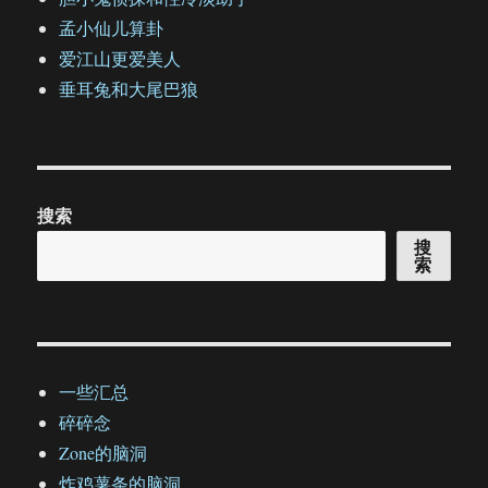
孟小仙儿算卦
爱江山更爱美人
垂耳兔和大尾巴狼
搜索
搜
索
一些汇总
碎碎念
Zone的脑洞
炸鸡薯条的脑洞