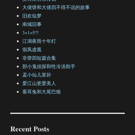
大佬饼和大佬四不得不说的故事
旧欢似梦
南城旧事
3+1=5?!
江湖夜雨十年灯
假凤虚凰
非饼四短篇合集
胆小鬼侦探和性冷淡助手
孟小仙儿算卦
爱江山更爱美人
垂耳兔和大尾巴狼
Recent Posts