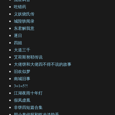
吃错药
义妖烧氏传
城隍轶闻录
东君解我意
逐日
四姐
大道三千
艾荷斯努耶传说
大佬饼和大佬四不得不说的故事
旧欢似梦
南城旧事
3+1=5?!
江湖夜雨十年灯
假凤虚凰
非饼四短篇合集
胆小鬼侦探和性冷淡助手