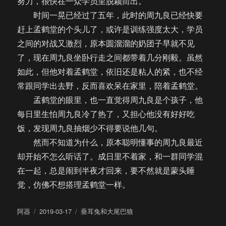
努力，很快在一众学员里脱颖而出。
时间一晃已经过了五年，此时的周九良已经快要
赶上孟鹤堂的个头儿了，或许是训练强度太大，学员
之间的对战又激烈，原本圆溜溜的奶团子早就不见
了，现在周九良坐卧行走之间都带着几分刚毅。虽然
如此，但他对着孟鹤堂，依旧还是粘人的紧，也不经
常跟同学出去野，反而喜欢呆在家里，陪着孟鹤堂。
孟鹤堂的眼里，也一直觉得周九良是个孩子，他
每日里生怕周九良冷了热了，又担心他没有好好吃
饭，发现周九良抽烟少不得要说他几句。
然而不知道为什么，原本聪明懂事的周九良最近
却开始不怎么听话了。成日里不着家，和一群同学混
在一起，总是闹到半夜才回来，要不然就是蒙头睡
觉，仿佛不想搭理孟鹤堂一样。
作
发
分
阿器
2019-03-17
垂耳兔和大尾巴狼
者
布
类