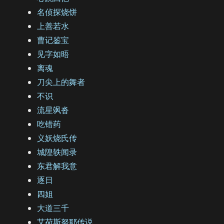
名侦探烧饼
上善若水
曹记鉴宝
见字如晤
离魂
刀尖上的舞者
不识
流星飒沓
吃错药
义妖烧氏传
城隍轶闻录
东君解我意
逐日
四姐
大道三千
艾荷斯努耶传说