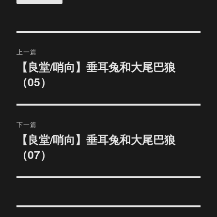
文
上一篇
章
【良堂/哨向】垂耳兔和大尾巴狼
上
（05）
篇
导
文
航
章：
下一篇
【良堂/哨向】垂耳兔和大尾巴狼
下
（07）
篇
文
章：