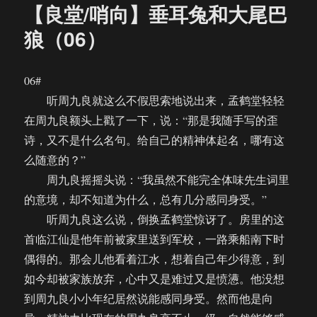
【良堂/哨向】垂耳兔和大尾巴
狼（06）
06#
听周九良就这么不假思索地说出来，孟鹤堂轻轻
在周九良额头上戳了一下，说：“那是我随手写的歪
诗，又不是什么名句。给自己的精神体起名，哪有这
么随意的？”
周九良摇摇头说：“我虽然不能完全体味先生词里
的意境，却不知道为什么，总有几分感同身受。”
听周九良这么说，倒换孟鹤堂惊讶了。房里的这
首临江仙是他年前被家里送到军校，一路乘船南下时
偶得的。那会儿他看着江水，想着自己年少得意，到
如今却被家族放弃，心中又是难过又是愤懑。他没想
到周九良小小年纪居然说能感同身受。然而他是向