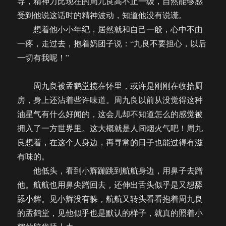
导，精神力比现在的周九良高不止一级，自然能够感
受到他说这话时的精神波动，知道他没有说谎。
想着他小小年纪，居然就和自己一般，心中不由
一疼，走过去，抱着奶团子说：“九良不要担心，以后
一切有我呢！”
周九良被孟鹤堂揽在怀里，或许是刚刚在收拾厨
房，身上还沾着些许味道。周九良以前从没觉得这种
油星气有什么好闻的，这会儿却不知道怎么的感觉被
拥入了一方世界里。这大概就是人间烟火气吧！周九
良想着，在这个人身边，再寻常的日子也能过得有滋
有味的。
他低头，看到小辉蹦跳到航航身边，用鼻子去蹭
他。航航也用鼻尖蹭回去，还伸出舌头似乎是又想舔
舔小辉。见小辉没有躲，航航又转头看看抱着周九良
的孟鹤堂，见他似乎也是默认的样子，就真的照着小