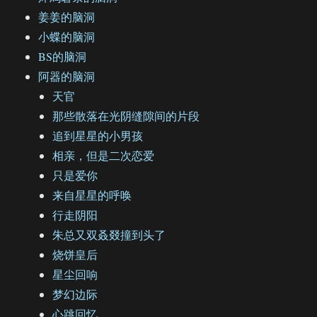
姜姜的脑洞
小蝶的脑洞
BS的脑洞
阿器的脑洞
天官
那些散落在光阴缝隙间的片段
追到星星的小男孩
相亲，但是二次恋爱
只是爱你
来自星星的呼唤
行走阴阳
朱总又双叒叕撞到头了
烧饼皇后
星尘回响
梦幻边际
心跳回忆