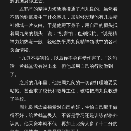
辉的脑袋舔上去。
孟鹤堂的精神力短暂地接通了周九良的。虽然看
不清他到底发生了什么事儿，却能够发现他有几块精
神领域一片灰白。于是他蹲下身子，用自己的额头抵
着周九良的额头，说：“别害怕，也别抵抗。”说完精
神力如热潮一般，轻轻抚平周九良精神领域中的各种
负面情绪。
“九良不要害怕，以后你不会再受伤害了。”这句
话，孟鹤堂没有说出来，但他却用自己的行动做到
了。
之后的几年里，他把周九良的一切都打理地妥妥
帖帖。甚至求了校长和教导主任，破格把周九良收进
了学校。
周九良感念孟鹤堂对自己的好，生怕自己哪里做
得不好，给孟鹤堂丢人，不管是学习还是训练都格外
认真。他天资本就不低，再加上比旁人多了十二分的