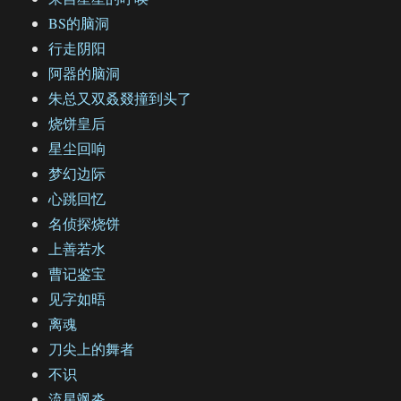
BS的脑洞
行走阴阳
阿器的脑洞
朱总又双叒叕撞到头了
烧饼皇后
星尘回响
梦幻边际
心跳回忆
名侦探烧饼
上善若水
曹记鉴宝
见字如晤
离魂
刀尖上的舞者
不识
流星飒沓