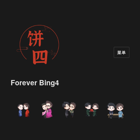
菜单
Forever Bing4