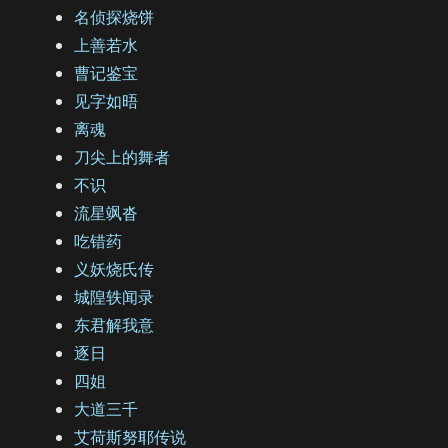
名侦探烧饼
上善若水
曹记鉴宝
见字如晤
离魂
刀尖上的舞者
不识
流星飒沓
吃错药
义妖烧氏传
城隍轶闻录
东君解我意
逐日
四姐
大道三千
艾荷斯努耶传说