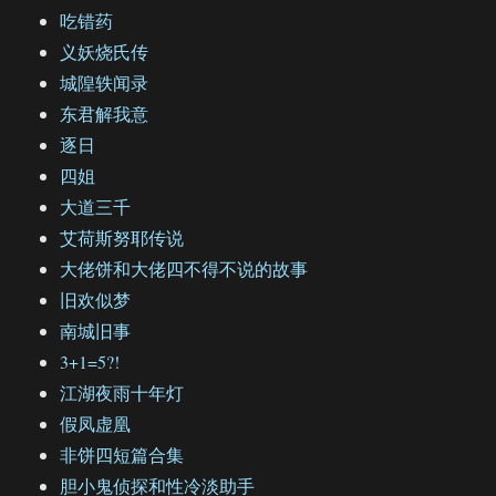
吃错药
义妖烧氏传
城隍轶闻录
东君解我意
逐日
四姐
大道三千
艾荷斯努耶传说
大佬饼和大佬四不得不说的故事
旧欢似梦
南城旧事
3+1=5?!
江湖夜雨十年灯
假凤虚凰
非饼四短篇合集
胆小鬼侦探和性冷淡助手