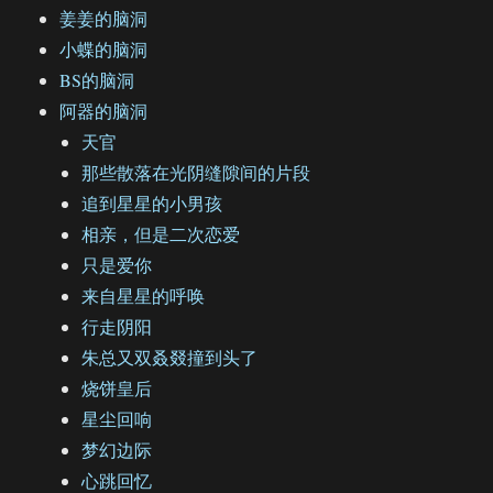
姜姜的脑洞
小蝶的脑洞
BS的脑洞
阿器的脑洞
天官
那些散落在光阴缝隙间的片段
追到星星的小男孩
相亲，但是二次恋爱
只是爱你
来自星星的呼唤
行走阴阳
朱总又双叒叕撞到头了
烧饼皇后
星尘回响
梦幻边际
心跳回忆