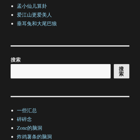
孟小仙儿算卦
爱江山更爱美人
垂耳兔和大尾巴狼
搜索
搜
索
一些汇总
碎碎念
Zone的脑洞
炸鸡薯条的脑洞