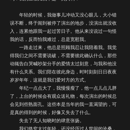
年轻的时候，我做事儿冲动又没心眼儿，大小错
误不断，终于闹到被停了演出的地步，没演出就没收
入，连累他跟我一起过苦日子。他从来没说过一句怪
我的话，反而怕我难过，总是宽慰我。
一路走过来，他总是照顾我忍让我陪着我。我觉
得我们之间不需要说破，不需要彼此确认什么，那些
动辄告白哭喊吵架分手的爱情太过刻意，与我和他没
有什么关系。我们陪在彼此身边，时时刻刻日日夜夜
岁岁年年，这就是我们爱对方的方式。
年纪一点点大了，我慢慢瘦了，他一点儿点儿胖
了，上台的时候会有观众送礼物，每次演出的时候总
会见到些熟面孔。这些本是当年的我一直渴望的，可
是真的得到的时候，好像又失去了什么。
失去了无人知晓时的肆意张扬。
我们终究太过年轻，还没经历过人世间的沧桑，