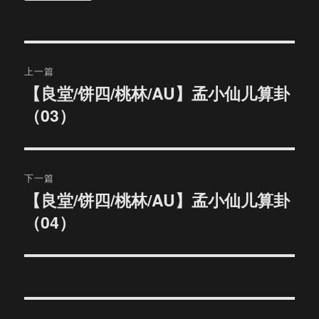
文
上一篇
章
【良堂/饼四/桃林/AU】孟小仙儿算卦
上
（03）
篇
导
文
航
章：
下一篇
【良堂/饼四/桃林/AU】孟小仙儿算卦
下
（04）
篇
文
章：