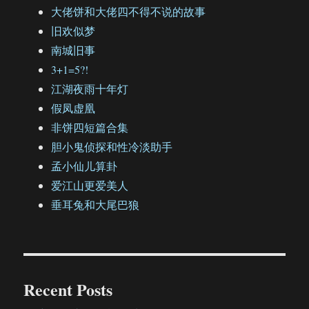
大佬饼和大佬四不得不说的故事
旧欢似梦
南城旧事
3+1=5?!
江湖夜雨十年灯
假凤虚凰
非饼四短篇合集
胆小鬼侦探和性冷淡助手
孟小仙儿算卦
爱江山更爱美人
垂耳兔和大尾巴狼
Recent Posts