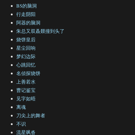
BS的脑洞
行走阴阳
阿器的脑洞
朱总又双叒叕撞到头了
烧饼皇后
星尘回响
梦幻边际
心跳回忆
名侦探烧饼
上善若水
曹记鉴宝
见字如晤
离魂
刀尖上的舞者
不识
流星飒沓