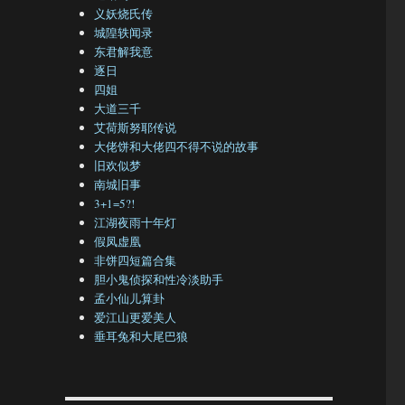
义妖烧氏传
城隍轶闻录
东君解我意
逐日
四姐
大道三千
艾荷斯努耶传说
大佬饼和大佬四不得不说的故事
旧欢似梦
南城旧事
3+1=5?!
江湖夜雨十年灯
假凤虚凰
非饼四短篇合集
胆小鬼侦探和性冷淡助手
孟小仙儿算卦
爱江山更爱美人
垂耳兔和大尾巴狼