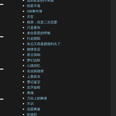
追到星星的小男孩
恒星不落
SIB事件簿
天官
相亲，但是二次恋爱
只是爱你
来自星星的呼唤
行走阴阳
朱总又双叒叕撞到头了
烧饼皇后
星尘回响
梦幻边际
心跳回忆
名侦探烧饼
上善若水
曹记鉴宝
见字如晤
离魂
刀尖上的舞者
不识
流星飒沓
吃错药