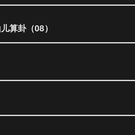
仙儿算卦（08）