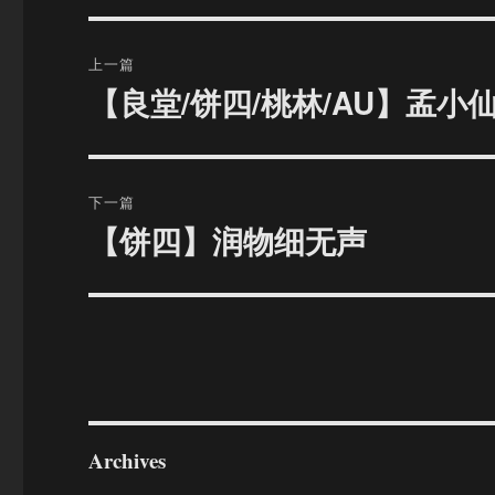
文
上一篇
章
【良堂/饼四/桃林/AU】孟小
上
篇
导
文
航
章：
下一篇
【饼四】润物细无声
下
篇
文
章：
Archives