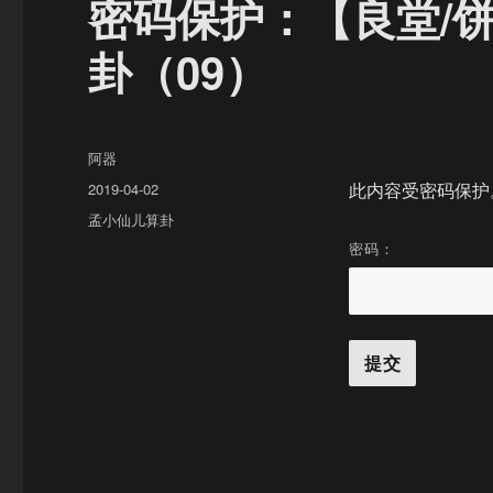
密码保护：【良堂/饼
卦（09）
作
阿器
者
发
2019-04-02
此内容受密码保护
布
分
孟小仙儿算卦
于
类
密码：