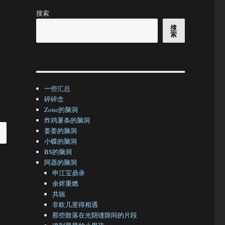
搜索
搜
索
一些汇总
碎碎念
Zone的脑洞
炸鸡薯条的脑洞
姜姜的脑洞
小蝶的脑洞
BS的脑洞
阿器的脑洞
申江宝鼎录
余烬重燃
共轭
非欧几里得相遇
那些散落在光阴缝隙间的片段