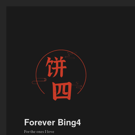
Forever Bing4
For the ones I love