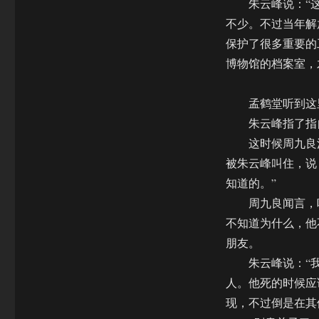
朱云峰说：“这
不少。不过当年解
保护了很多重要的
博物馆的档案室，
孟鹤堂听到这里
朱云峰指了指自
这时候周九良泡
被朱云峰叫住，说
知道的。”
周九良闻言，听
不知道为什么，他
朋友。
朱云峰说：“我
人。他死的时候应
现，不过倒是在其