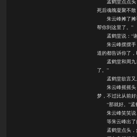
孟鹤堂点点头，
死后魂魄凝聚不散
朱云峰摊了摊手
帮你到这里了。”
孟鹤堂说：“谢
朱云峰摆摆手，说
道的都告诉你了，
孟鹤堂和周九良
了。”
孟鹤堂欲言又止
朱云峰摇摇头，
梦，不过比从前
“那就好。”孟鹤
朱云峰笑笑说：
等朱云峰出了门
孟鹤堂点头，然