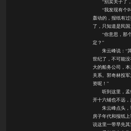
“别卖关子了，
“我发现有个叫
轰动的，报纸有过
了，只知道是民国
“你意思，那个郭
定？”
朱云峰说：“其
世纪了，不可能没
大的船务公司，本
关系。郭奇林投军
资呢！”
听到这里，孟鹤
开十六铺也不远，
朱云峰点头，说
房子年代和报纸上
说这里一带早先其