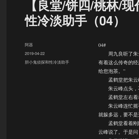
【良堂/饼四/桃林/
性冷淡助手（04）
作
阿器
04#
者
发
2019-04-22
周九良听了朱云
布
分
胆小鬼侦探和性冷淡助手
有着这么传奇的经
于
类
给您泡茶。”
孟鹤堂把朱云峰
朱云峰点头，不
孟鹤堂左右看看
朱云峰连忙摇手
就躲多远，要不是
孟鹤堂看着刚刚
云峰说了。于是问