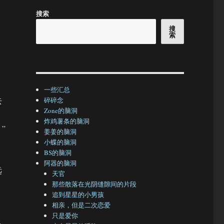
搜索
搜
索
一些汇总
去
碎碎念
Zone的脑洞
炸鸡薯条的脑洞
”
姜姜的脑洞
小蝶的脑洞
BS的脑洞
阿器的脑洞
远
天官
那些散落在光阴缝隙间的片段
追到星星的小男孩
相亲，但是二次恋爱
只是爱你