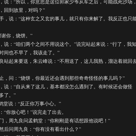
说：“所以，你意思是这位郭家少爷从军之后，可能战死沙场
，回到故里，对吗？”
，说：“这种玄之又玄的事儿，就只有你来解了。我反正也只
谢你，烧饼。”
：“咱们两个之间不用说这个。”说完站起来说：“行了，我
时间也不早了，我该走了。”
站起来要送，朱云峰说：“不用送了，这儿我熟，溜达着就回
，问：“烧饼，你最近还会遇到那些奇奇怪怪的事儿吗？”
说：“自从来了这儿，基本都没怎么遇到了。有时候还会做怪
好多了。”
堂说：“反正你万事小心。”
“你放心吧！”说完走了出去。
，周九良问孟鹤堂：“你刚刚是有话想跟他说吧！”
后问周九良：“你有没有看出什么？”