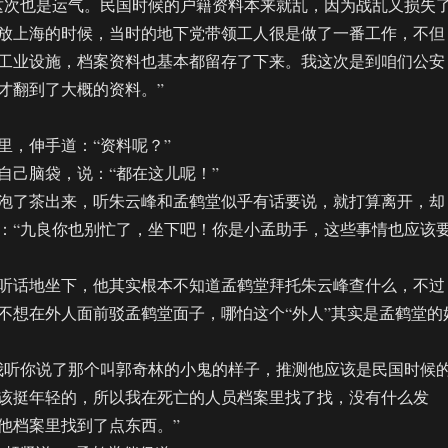
次也是运气。民国时候的户籍资料本来就乱，因为战乱又损失
放上海的时候，当时的地下党带领工人很是做了一番工作，不但
工业设施，档案资料也基本都留存了下来。我这次是到咱们公安
才翻到了大概的资料。”
，伸手道：“资料呢？”
己脑袋，说：“都在这儿呢！”
了茶出来，听朱云峰和孟鹤堂似乎有话要说，就打算离开，却
：“九良你也别忙了，坐下吧！你是小孟助手，这些事情也应该
话地坐下，他其实根本不知道孟鹤堂拜托朱云峰查什么，不过
不想在外人面前驳孟鹤堂面子，哪怕这个“外人”其实是孟鹤堂的
听你说了那个叫郭奇林的小鬼的样子，推测他应该是民国时候
该挺年轻的，所以我在死亡的人员档案里找了找，没有什么发
他档案里找到了点东西。”