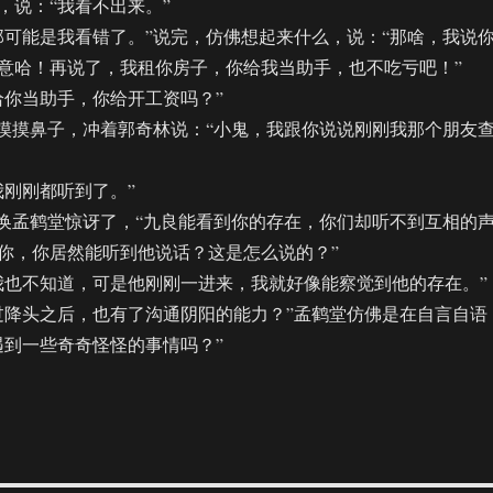
说：“我看不出来。”
能是我看错了。”说完，仿佛想起来什么，说：“那啥，我说
意哈！再说了，我租你房子，你给我当助手，也不吃亏吧！”
你当助手，你给开工资吗？”
摸鼻子，冲着郭奇林说：“小鬼，我跟你说说刚刚我那个朋友
刚刚都听到了。”
孟鹤堂惊讶了，“九良能看到你的存在，你们却听不到互相的
你，你居然能听到他说话？这是怎么说的？”
也不知道，可是他刚刚一进来，我就好像能察觉到他的存在。”
降头之后，也有了沟通阴阳的能力？”孟鹤堂仿佛是在自言自语
遇到一些奇奇怪怪的事情吗？”