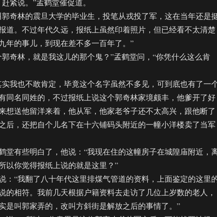
赶紧说。”孟鹤堂催促道。
郭奇林的震旦大学的毕业生，投笔从戎投了军，这在当年还是
报道。不过年代久远，报纸上虽然印着照片，但已经看不太清楚
九年的事儿，到现在差不多一百年了。”
奇林，就是我这儿的那个鬼？”孟鹤堂问，“你凭什么这么肯
实我也不敢肯定，毕竟这个名字虽然不多见，可到底也有了一
有同名同姓的，不过报纸上说这个郭奇林家境颇丰，他爹开了好
来想送他留洋来着，他从军，他家老爷子还不太高兴，跟他断了
之后，还把自个儿名下在十六铺码头附近的一幢小洋楼卖了当军
堂有些明白了，他说：“我现在住的这幢房子在城隍庙附近，
所以你觉得报纸上说的就是这里？”
：“我翻了八十年代这里排煤气管道的资料，上面鉴定的这里
说的相符。我前几天根据户籍资料去走访了几位上岁数的老人，
实是叫郭家弄的，改叫方斜街是解放之后的事情了。”