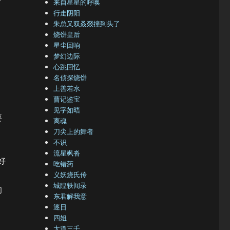
了
来自星星的呼唤
行走阴阳
朱总又双叒叕撞到头了
烧饼皇后
星尘回响
梦幻边际
心跳回忆
名侦探烧饼
上善若水
曹记鉴宝
见字如晤
要
离魂
刀尖上的舞者
不识
流星飒沓
好
吃错药
义妖烧氏传
城隍轶闻录
的
东君解我意
逐日
四姐
大道三千