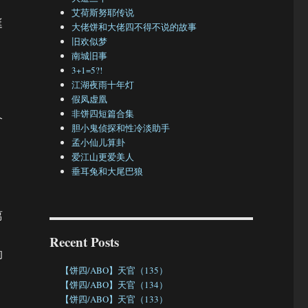
艾荷斯努耶传说
挺
大佬饼和大佬四不得不说的故事
旧欢似梦
南城旧事
3+1=5?!
江湖夜雨十年灯
假凤虚凰
非饼四短篇合集
个
胆小鬼侦探和性冷淡助手
孟小仙儿算卦
爱江山更爱美人
垂耳兔和大尾巴狼
离
Recent Posts
的
【饼四/ABO】天官（135）
【饼四/ABO】天官（134）
【饼四/ABO】天官（133）