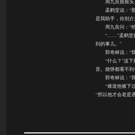
周九良摇摇头，
孟鹤堂说：“那可
是我助手，你别介
周九良问：“给
“……”孟鹤堂摸
到的事儿。”
郭奇林说：“我
“什么？”这下换
音。烧饼都看不到
郭奇林说：“我
“难道他被下过
“所以他才会老是