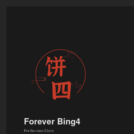
Forever Bing4
For the ones I love