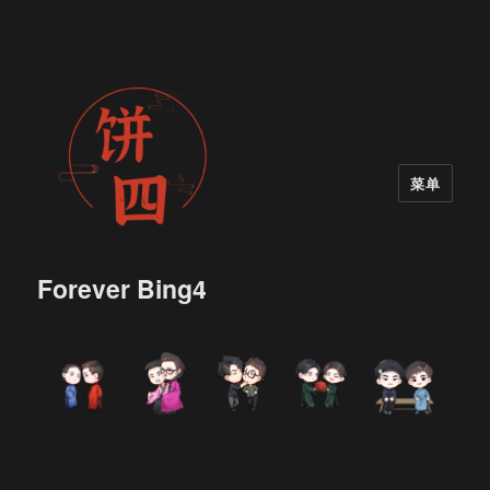
菜单
Forever Bing4