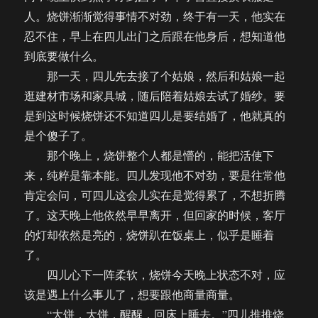
人。烧饼渐渐觉得事情不对劲，终于有一天，他实在
忍不住，早上在四儿出门之后跟在他身后，想知道他
到底要做什么。
那一天，四儿先去接了个姑娘，然后和姑娘一起
逛建材市场和家具城，随后陪着姑娘去试了婚纱。要
是到这时候烧饼还不知道四儿是要结婚了，他就真的
是个傻子了。
那个晚上，烧饼整个人都是懵的，能把活使下
来，纯粹是靠本能。四儿发现他不对劲，要是往常他
肯定会问，可四儿这会儿实在是觉得累了，不想折腾
了。这天晚上他依然早早离开，但回家的时候，客厅
的灯却依然是亮的，烧饼趴在饭桌上，似乎是睡着
了。
四儿心下一阵柔软，烧饼今天晚上状态不对，应
该是遇上什么事儿了，想要跟他商量商量。
“大饼，大饼，醒醒，回床上睡去。”四儿推推烧