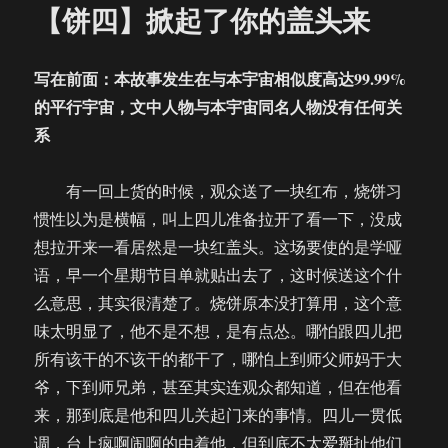
【饼四】掀起了你的盖头来
写在前面：本故事发生在与本宇宙相似度高达99.99%
的平行宇宙，文中人物与本宇宙同名人物没有任何关
系
有一回上货的时候，观众送了一块红布，烧饼习
惯性以为是横幅，叫上四儿准备拉开了看一下，没成
想拉开来一看居然是一块红盖头。这场要使的是学哑
语，早一个星期节目单就贴出去了，这时候送这个什
么意思，其实很清楚了。烧饼原本没打算用，这个意
味太明显了，他不是不想，是有点怂。哪怕跟四儿把
所有该干的不该干的都干了，哪怕上到师父师妈于大
爷，下到师兄弟，甚至其实连观众都知道，但在他看
来，那到底是他和四儿关起门来的事情。四儿一贯低
调，台上疯啊闹啊的由着他，但到底不太爱掰扯他们