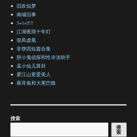
旧欢似梦
南城旧事
3+1=5?!
江湖夜雨十年灯
假凤虚凰
非饼四短篇合集
胆小鬼侦探和性冷淡助手
孟小仙儿算卦
爱江山更爱美人
垂耳兔和大尾巴狼
搜索
搜
索