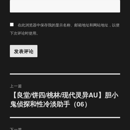
在此浏览器中保存我的显示名称、邮箱地址和网站地址，以便
下次评论时使用。
文
上一篇
章
【良堂/饼四/桃林/现代灵异AU】胆小
上
鬼侦探和性冷淡助手（06）
篇
导
文
航
章：
下一篇