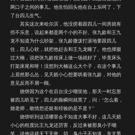
两口子之间的事儿。他生怕回头他在台上乐呵了，下
了台四儿生气。
其实这次来哈尔滨，他没捞着跟四儿一间房就有
些不乐意，说起来都是两个小的不好。张九龄和王九
龙不知道为什么吵架，张九龄撒泼打滚地要跟四儿
住，四儿心软，就把他赶去和王九龙睡了。他也撺掇
过大楠，说把张九龄按床上做一场就好了，毕竟床头
打架床尾和呀！没想到大楠这么大个子，在这个事儿
上居然那么怂，见天赔小心想要哄着张九龄，对他的
意见反而不屑一顾。
烧饼因为这个在后台没少嘲笑他，那天一时忘形
被四儿听见了，四儿的脸瞬间就黑了，问：“怎么着，
烧老师，敢情您还挺有经验的是不是？”
烧饼听到这话哪里会不知道大事不好，这几天赔
小心的程度比王九龙还厉害，反过来被那臭小子嘲
笑，说他说就天下无敌。切，臭小子不知道，东北男