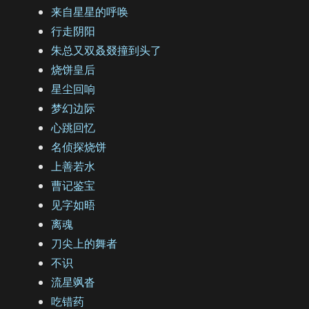
来自星星的呼唤
行走阴阳
朱总又双叒叕撞到头了
烧饼皇后
星尘回响
梦幻边际
心跳回忆
名侦探烧饼
上善若水
曹记鉴宝
见字如晤
离魂
刀尖上的舞者
不识
流星飒沓
吃错药