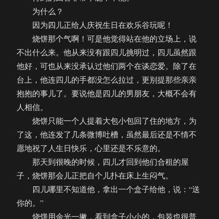
为什么？
因为四儿正给人庆祝生日在欢乐谷玩呢！
烧饼那个气啊！可是他觉得站在他的立场上，说
不出什么来。他从来没有跟四儿挑明过，四儿虽然跟
他好，可也从来没承认过他们两个在谈恋爱。除了在
台上，他连四儿的手都没怎么拉过，更别提那些亲亲
抱抱的事儿了。要说他是四儿的男朋友，大概不会有
人相信。
烧饼只能一个人提着大包小包回了住的地方，为
了这，他连发了几条微博吐槽，虽然最后还是不情不
愿地祝了人生日快乐，心里还是不乐意的。
那天到很晚的时候，四儿才回到他们合租的屋
子，烧饼那会儿正把自个儿扑在床上生闷气。
四儿哪里不知道他，拿出一个盒子给他，说：“送
你的。”
烧饼用余光一撇，看到盒子小小的，包装也很普