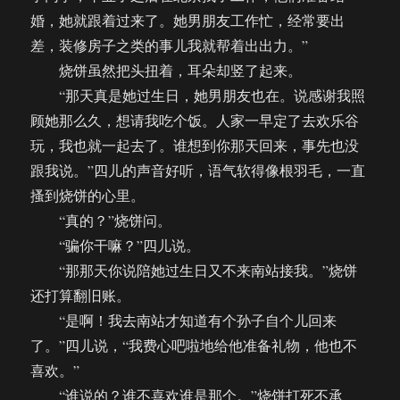
婚，她就跟着过来了。她男朋友工作忙，经常要出
差，装修房子之类的事儿我就帮着出出力。”
烧饼虽然把头扭着，耳朵却竖了起来。
“那天真是她过生日，她男朋友也在。说感谢我照
顾她那么久，想请我吃个饭。人家一早定了去欢乐谷
玩，我也就一起去了。谁想到你那天回来，事先也没
跟我说。”四儿的声音好听，语气软得像根羽毛，一直
搔到烧饼的心里。
“真的？”烧饼问。
“骗你干嘛？”四儿说。
“那那天你说陪她过生日又不来南站接我。”烧饼
还打算翻旧账。
“是啊！我去南站才知道有个孙子自个儿回来
了。”四儿说，“我费心吧啦地给他准备礼物，他也不
喜欢。”
“谁说的？谁不喜欢谁是那个。”烧饼打死不承