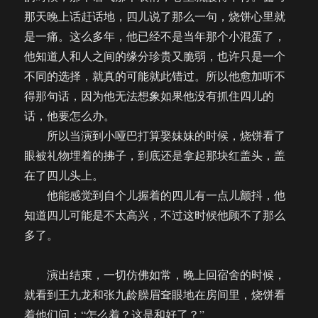
那天晚上话赶话地，四儿说了那么一句，烧饼心里就
是一痛。这么多年，他已经不是当年那个小混蛋了，
他知道人和人之间的缘分珍贵又脆弱，也许只是一个
不同的选择，就真的可能就此错过。所以他愈加听不
得那句话，因为他无法想象如果他没有抓住四儿的
话，他要怎么办。
所以当演到小哑巴打算娶妹妹的时候，烧饼看了
眼被礼物埋着的拂子，到底还是拿起那块红盖头，盖
在了四儿头上。
他能感觉到自个儿握着的四儿有一点儿颤抖，他
知道四儿可能是不太高兴，不过这时候他顾不了那么
多了。
演出结束，一切仿佛如常，晚上回宿舍的时候，
就看到王九龙和张九龄臊眉耷眼地在房间里，烧饼看
着他们问：“怎么着？这是和好了？”