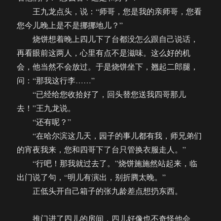
王九龙点头，说：“师哥，您是我的亲师哥，您看
您今儿晚上是不是挪挪地儿？”
烧饼想着晚上四儿下了台都没怎么跟自己说话，
再看眼前这两人，心里有点不是滋味。这么好的机
会，他当然不会放过。于是烧饼坐下，翘起二郎腿，
问：“那我这行李……”
“已经给您收拾好了，回头替您送我四哥那儿
去！”王九龙说。
“还有呢？”
“在哈尔滨这几天，园子的事儿都有我，师兄弟们
的宵夜我来，您和四哥下了台只管换衣服走人。”
“行吧！那我就过去了。”烧饼施施然站起来，临
出门说了句，“明儿有演出，别折腾太晚。”
正低头开自己箱子的张九龄差点想扔东西。
推门进了四儿的房间，四儿好像也不奇怪他会