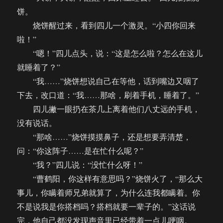
饼。
烧饼醒过来，看到四儿一个激灵。“小四你回来
啦！”
“嗯！”四儿点头，说：“这是怎么啦？怎么在这儿
就睡着了？”
“我……”烧饼想说自己在等他，话到嘴边又咽了
下去，改口道：“我……那啥，刷着手机，睡着了。”
四儿撇一眼扔在茶几上离着他们八丈远的手机，
没有说话。
“那啥……”烧饼摸摸鼻子，还是想要弄清楚，
问：“你这阵子……是在忙什么呢？”
“我？”四儿说：“没忙什么呀！”
“曹鹤阳，你这样有意思吗？”烧饼火了，“那么大
事儿，你瞒着师兄弟就算了，为什么连我都瞒着。你
不是说我是你搭档吗？搭档就要一辈子的。”这话说
完，他自己都没发现声音里已经带着一点儿哽咽。