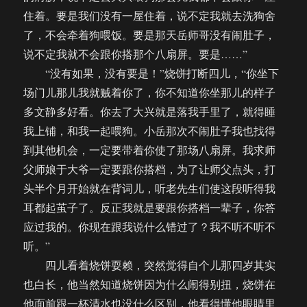
住着。要是我们没有一屋住着，说不定我就去洗狗舍
了，不会牵着狗喂饭。要是那天岳师哥没有闹肚子，
说不定我就不会跟你搭那个八扇屏。要是……”
“没有如果，没有要是！”烧饼打断四儿，“你坐下
场门儿那儿我就贼着你了，你不知道你坐那儿的样子
多文静多好看。你去了大兴就是落我手里了，就得睡
我上铺，和我一起喂狗。小岳那次不闹肚子我也找得
到其他机会，一定要带着你使了那场八扇屏。我求师
父师娘于大爷一定要跟你搭档，为了让师父点头，打
头半个月开始就在背词儿，听老先生们使这段听得我
耳都起茧子了。反正我就是要跟你搭档一辈子，你答
应过我的。你现在跟我说什么错过了？我不听不听不
听。”
四儿看着烧饼耍赖，突然觉得自个儿那四岁其实
也白长，他当然知道烧饼因为什么闹得别扭，烧饼在
他面前跟一杯清水也没什么区别，他看得懂他眼睛里