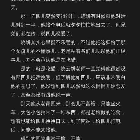
天。
那一阵四儿突然变得很忙，烧饼有时候跟他对活
儿对到一半，他接个电话就匆匆忙忙地出去了。师兄
弟们都在传，说四儿恋爱了。
烧饼其实心里挺不乐意的，不过他把这归咎于那
个女孩儿的不懂事儿，老是粘着爷们儿耽误他们正经
事儿，并不会承认他是在吃醋。
是的，就是吃醋，烧云饼老师一直觉得他虽然没
有跟四儿把话挑明，但了解他如四儿，应该非常明白
他的意思了。他没想到四儿居然就这么悄悄开始恋爱
了，甚至都没有跟他说一声。
那天他从老家回来，那会儿不富裕，只能坐火
车，大包小包捎带了一堆东西，都是老娘做的吃食，
想着也能给四儿换换口味，到了南站，给四儿打电
话，问能不能来接他。
得到的回答非常干脆，不能。