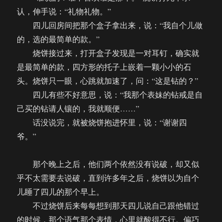
认，伸手说：“礼物礼物。”
四儿回房间把那个盒子拿出来，说：“我自个儿做
的，选的最简单的款。”
烧饼接过来，打开盒子发现是一对耳钉，确实就
是最简单的款，四方形的托子上嵌着一颗小小的石
头。烧饼只一眼，心跳就加速了，问：“这是钻的？”
四儿有些不好意思，说：“我那个表妹的钻戒是自
己买的钻请人镶的，我就顺便……”
话没说完，就被烧饼抱进怀里，说：“谢谢四
爷。”
那个晚上之后，他们两个依然没有说破，却又似
乎不太需要去说破，直到许多年之后，烧饼以为自个
儿睡了四儿的那个早上。
不过烧饼后来每每想到那天四儿说自己跟他错过
的时候，那个语气那个表情，心里就酸得不行。偏巧