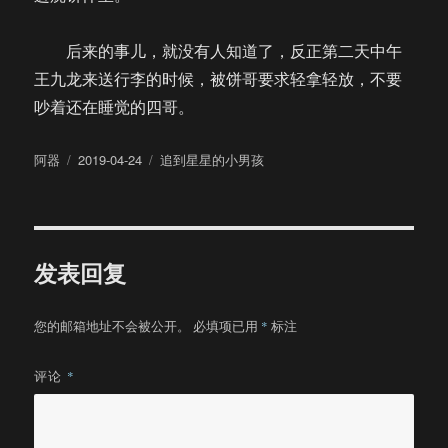
后来的事儿，就没有人知道了，反正第二天中午
王九龙来送行李的时候，被饼哥要求轻拿轻放，不要
吵着还在睡觉的四哥。
作
发
分
阿器
2019-04-24
追到星星的小男孩
者
布
类
于
发表回复
您的邮箱地址不会被公开。
必填项已用
*
标注
评论
*