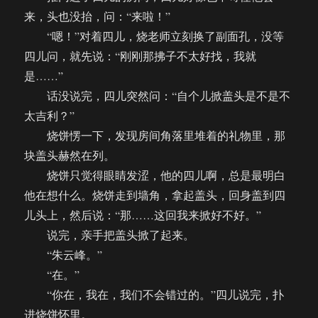
来，头也没抬，问：“来啦！”
“嗯！”对着四儿，烧老师立刻换了副面孔，没等
四儿问，就先说：“刚刚那拂子不太好找，我就
是……”
话没说完，四儿突然问：“自个儿掀盖头是不是不
太吉利？”
烧饼愣一下，发现房间角落里堆着的礼物里，那
块盖头赫然在列。
烧饼只觉得眼睛发涩，他的四儿啊，总是最明白
他在想什么。烧饼走到墙角，拿起盖头，回身盖到四
儿头上，然后说：“那……这回我来掀好不好。”
说完，亲手把盖头掀了起来。
“朱云峰。”
“在。”
“你在，我在，我们不会错过的。”四儿说完，扑
进烧饼怀里。