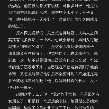
的炽热。他们彼此都没有说破，可很多时候，他是很
期待烧饼跟他说什么的。烧饼毕竟太小了，性子又
愣，他很怕他有一天变卦了，然后他们两个之间就真
的错过了。
原本四儿说那话，只是想告诉烧饼，人与人之间
其实有很多偶然，一个不小心就会错过，再回头可能
就找不到来时的路了。可是这会儿看到烧饼的样子，
四儿却又有些后悔了。他觉得自个儿也太孩子气，说
到底，这一切不过是因为自己没有什么安全感，可烧
饼的性子还没定下来，自己现在即使着急要到了他的
承诺，又怎么能保证他以后不会变卦呢？不如还是再
多给彼此几年时间吧！他可以等烧饼真的长大，反正
他们有一辈子。
想到这里，四儿说：“我这阵子忙着，不是因为有
女朋友了，那是我一个远房的表妹，她男朋友是她大
学同学，毕业了之后在北京找了工作，他们准备结