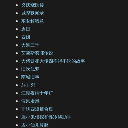
义妖烧氏传
城隍轶闻录
东君解我意
逐日
四姐
大道三千
艾荷斯努耶传说
大佬饼和大佬四不得不说的故事
旧欢似梦
南城旧事
3+1=5?!
江湖夜雨十年灯
假凤虚凰
非饼四短篇合集
胆小鬼侦探和性冷淡助手
孟小仙儿算卦