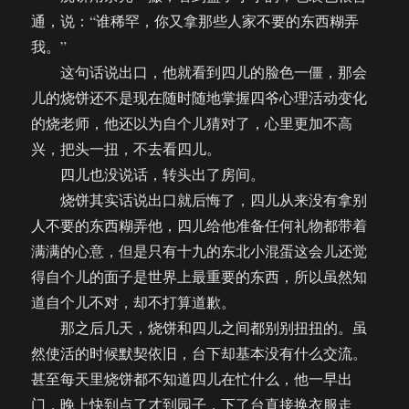
通，说：“谁稀罕，你又拿那些人家不要的东西糊弄
我。”
这句话说出口，他就看到四儿的脸色一僵，那会
儿的烧饼还不是现在随时随地掌握四爷心理活动变化
的烧老师，他还以为自个儿猜对了，心里更加不高
兴，把头一扭，不去看四儿。
四儿也没说话，转头出了房间。
烧饼其实话说出口就后悔了，四儿从来没有拿别
人不要的东西糊弄他，四儿给他准备任何礼物都带着
满满的心意，但是只有十九的东北小混蛋这会儿还觉
得自个儿的面子是世界上最重要的东西，所以虽然知
道自个儿不对，却不打算道歉。
那之后几天，烧饼和四儿之间都别别扭扭的。虽
然使活的时候默契依旧，台下却基本没有什么交流。
甚至每天里烧饼都不知道四儿在忙什么，他一早出
门，晚上快到点了才到园子，下了台直接换衣服走