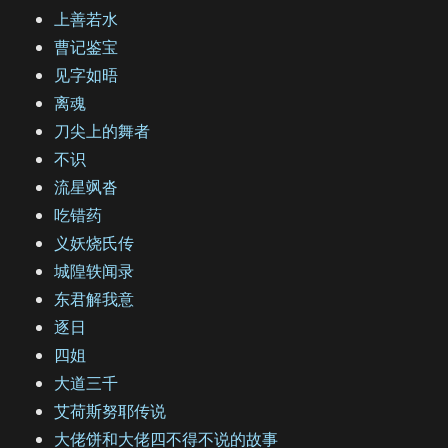
上善若水
曹记鉴宝
见字如晤
离魂
刀尖上的舞者
不识
流星飒沓
吃错药
义妖烧氏传
城隍轶闻录
东君解我意
逐日
四姐
大道三千
艾荷斯努耶传说
大佬饼和大佬四不得不说的故事