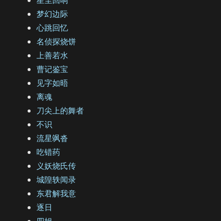
梦幻边际
心跳回忆
名侦探烧饼
上善若水
曹记鉴宝
见字如晤
离魂
刀尖上的舞者
不识
流星飒沓
吃错药
义妖烧氏传
城隍轶闻录
东君解我意
逐日
四姐