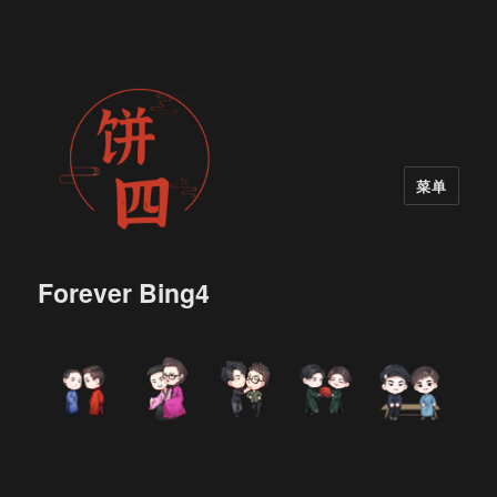
菜单
Forever Bing4