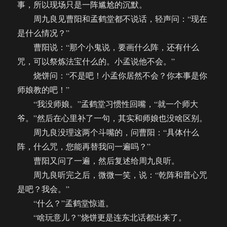
事，所以现场只是一阵尴尬的沉默。
周九良见曹阳和孟鹤堂都不说话，轻声问：“现在
是什么情况？”
曹阳说：“那个小鬼说，要画什么阵，还有什么
咒，可以祭炼法宝什么的。小孟说他不会。”
烧饼问：“不是吧！小孟你居然不会？你本事是你
师娘教的吧！”
“我没师娘。”孟鹤堂习惯性回嘴，“就一个师大
爷。”然后在心里补了一句，其实和师娘也没啥区别。
周九良没理这两个斗嘴的，问曹阳：“具体什么
阵，什么咒，您能再替我问一遍吗？”
曹阳又问了一遍，然后复述给周九良听。
周九良听完之后，微微一笑，说：“乾阵和普心咒
是吧？我会。”
“什么？”孟鹤堂惊道。
“啥玩意儿？”烧饼更是连东北话都出来了。