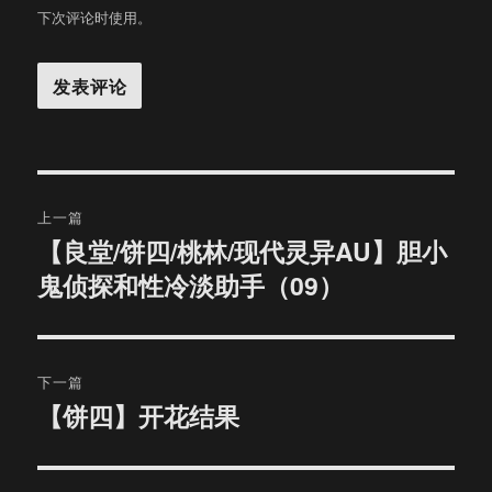
下次评论时使用。
文
上一篇
章
【良堂/饼四/桃林/现代灵异AU】胆小
上
鬼侦探和性冷淡助手（09）
篇
导
文
航
章：
下一篇
【饼四】开花结果
下
篇
文