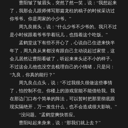
曹阳皱了皱眉头，突然了然一笑，说：“我想起来
了，我那会儿跟师傅写那篇龙柱的稿子的时候采访过
你爷爷。你是周家的小少爷。”
周九良摇头，说：“什么少爷不少爷的。我只不过
是小时候跟着爷爷学着玩儿，也指着这个吃饭。”
孟鹤堂这下有些不开心了，心说自己住进来快半
年了，周九良从来都没有跟自己主动说起过家世，这
会儿居然让曹阳看破了，听起来来头还不小的样子。
不过这会儿他也没空去梳理自己的小情绪，只是问：
“九良，你真的能行？”
周九良点点头，说：“不过我很久很做这些事情
了，怕控制不住。你楼上的游戏室能不能借给我。我
在那边门口布个简单的阵法，可以暂时把那里彻底跟
现实隔绝开，万一发生什么，也不会造成很大影响。”
“没问题。”孟鹤堂爽快答应。
曹阳站起来身来，说：“那我们就上去？”