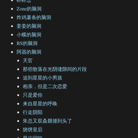
Zone的脑洞
炸鸡薯条的脑洞
姜姜的脑洞
小蝶的脑洞
BS的脑洞
阿器的脑洞
天官
那些散落在光阴缝隙间的片段
追到星星的小男孩
相亲，但是二次恋爱
只是爱你
来自星星的呼唤
行走阴阳
朱总又双叒叕撞到头了
烧饼皇后
星尘回响