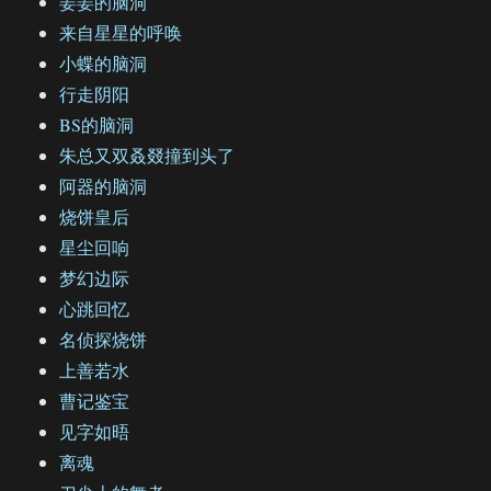
姜姜的脑洞
来自星星的呼唤
小蝶的脑洞
行走阴阳
BS的脑洞
朱总又双叒叕撞到头了
阿器的脑洞
烧饼皇后
星尘回响
梦幻边际
心跳回忆
名侦探烧饼
上善若水
曹记鉴宝
见字如晤
离魂