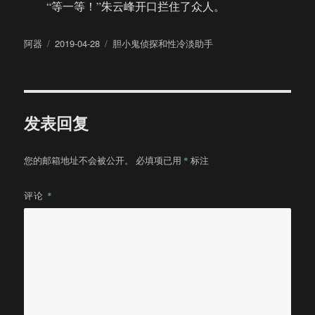
“等一等！”朱云峰开口拦住了众人。
作
发
分
阿器
2019-04-28
胆小鬼侦探和性冷淡助手
者
布
类
于
发表回复
您的邮箱地址不会被公开。
必填项已用
*
标注
评论
*