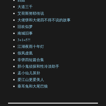
大道三千
艾荷斯努耶传说
大佬饼和大佬四不得不说的故事
旧欢似梦
南城旧事
3+1=5?!
江湖夜雨十年灯
假凤虚凰
非饼四短篇合集
胆小鬼侦探和性冷淡助手
孟小仙儿算卦
爱江山更爱美人
垂耳兔和大尾巴狼