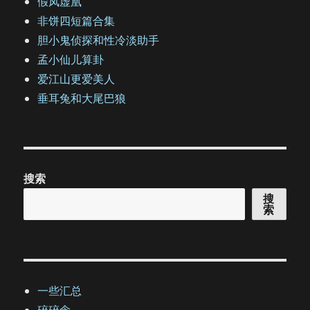
假凤虚凰
非饼四短篇合集
胆小鬼侦探和性冷淡助手
孟小仙儿算卦
爱江山更爱美人
垂耳兔和大尾巴狼
搜索
搜
索
一些汇总
碎碎念