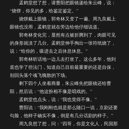
孟鹤堂想了想，请曹阳把眼镜递给朱云峰，说：
“烧饼，你见的多，给鉴定鉴定。”
烧饼戴上眼镜，郭奇林又变了一遍。周九良戴上
眼镜也没用，孟鹤堂就在旁边给他仔细说道。
郭奇林变化完，显然有点被折腾到了，肉眼可见
的身形就淡了几分。孟鹤堂伸手掏出一张符纸烧了，
说：“给你的，吸进去之后休息休息。”
郭奇林听话地一边儿去打坐了。这么多年，他到
底也学了些法门，知道自己目前最重要的还是自保，
别回头落个魂飞魄散的下场。
剩下四个人坐着商量，朱云峰先把眼镜还给曹
阳，然后说：“他这扮相不像是唱戏的。”
孟鹤堂也点头，说：“我也觉得不像。”
曹阳说：“我刚刚也就是那么随口一说，京剧还要
勾脸，他样子确实不像，倒是有几分话剧的样子。”
周九良想了想，问：“四哥，你是文化人，民国那