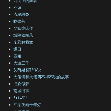
刀尖上的舞者
不识
流星飒沓
吃错药
义妖烧氏传
城隍轶闻录
东君解我意
逐日
四姐
大道三千
艾荷斯努耶传说
大佬饼和大佬四不得不说的故事
旧欢似梦
南城旧事
3+1=5?!
江湖夜雨十年灯