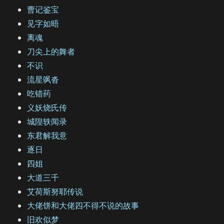
曹记鉴宝
见字如晤
离魂
刀尖上的舞者
不识
流星飒沓
吃错药
义妖烧氏传
城隍轶闻录
东君解我意
逐日
四姐
大道三千
艾荷斯努耶传说
大佬饼和大佬四不得不说的故事
旧欢似梦