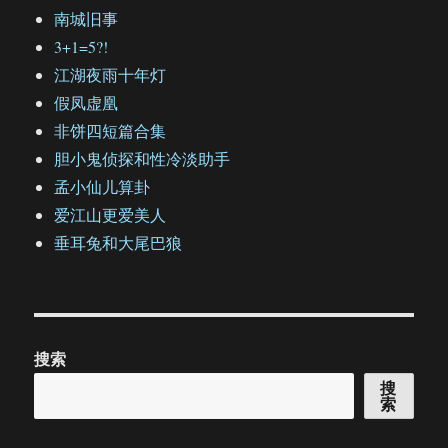
南城旧事
3+1=5?!
江湖夜雨十年灯
假凤虚凰
非饼四短篇合集
胆小鬼侦探和性冷淡助手
孟小仙儿算卦
爱江山更爱美人
垂耳兔和大尾巴狼
搜索
搜
索