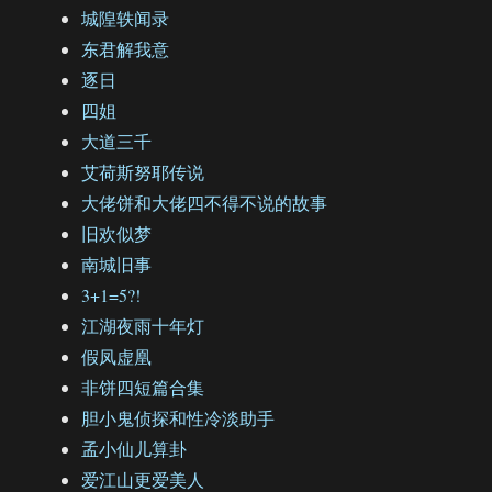
城隍轶闻录
东君解我意
逐日
四姐
大道三千
艾荷斯努耶传说
大佬饼和大佬四不得不说的故事
旧欢似梦
南城旧事
3+1=5?!
江湖夜雨十年灯
假凤虚凰
非饼四短篇合集
胆小鬼侦探和性冷淡助手
孟小仙儿算卦
爱江山更爱美人