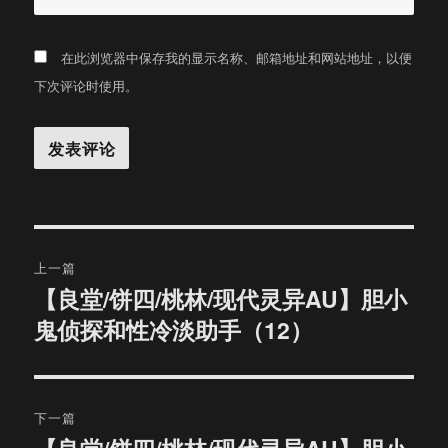
在此浏览器中保存我的显示名称、邮箱地址和网站地址，以便
下次评论时使用。
文
上一篇
章
【良堂/饼四/桃林/现代灵异AU】胆小
上
鬼侦探和性冷淡助手（12）
篇
导
文
航
章：
下一篇
下