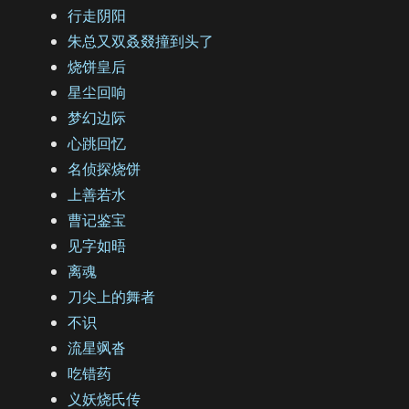
行走阴阳
朱总又双叒叕撞到头了
烧饼皇后
星尘回响
梦幻边际
心跳回忆
名侦探烧饼
上善若水
曹记鉴宝
见字如晤
离魂
刀尖上的舞者
不识
流星飒沓
吃错药
义妖烧氏传