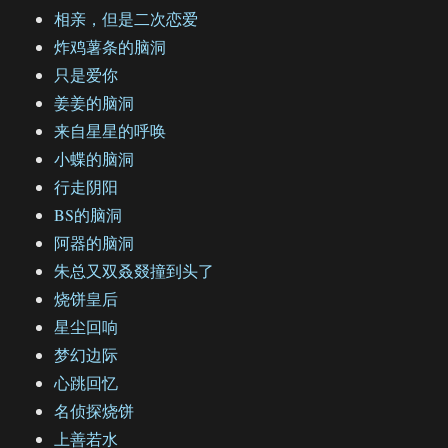
相亲，但是二次恋爱
炸鸡薯条的脑洞
只是爱你
姜姜的脑洞
来自星星的呼唤
小蝶的脑洞
行走阴阳
BS的脑洞
阿器的脑洞
朱总又双叒叕撞到头了
烧饼皇后
星尘回响
梦幻边际
心跳回忆
名侦探烧饼
上善若水