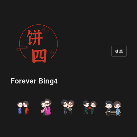
菜单
Forever Bing4