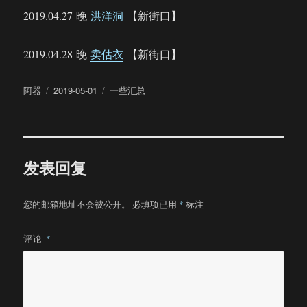
2019.04.27 晚
洪洋洞
【新街口】
2019.04.28 晚
卖估衣
【新街口】
作
发
分
阿器
2019-05-01
一些汇总
者
布
类
于
发表回复
您的邮箱地址不会被公开。
必填项已用
*
标注
评论
*