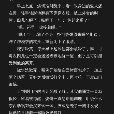
早上七点，烧饼准时醒来，看一眼身边的爱人还
在睡，轻手轻脚地翻身下床穿衣服。披上外套的时
候，四儿也醒了，吱呜了一句：“你起来啦？”
“嗯。还早，你接着睡。”
“哦！”四儿翻了个身，扑到烧饼原来睡的那边，
蹭了蹭烧饼的枕头，重新闭上了眼睛。
烧饼轻笑，每天早上起床他都会放轻了手脚，可
每次四儿也一定会迷迷糊糊地醒一醒，似乎是可以感
受到他的离开。
烧饼洗漱完，照例开始给自己烤面包片子，加上
两个鸡蛋，弄好之后微博打个卡，再收拾一下就出门
锻炼。
听到关门声的四儿又醒了醒，其实他睡觉一直就
很轻，容易被惊醒。烧饼一直想帮他调理，听说什么
东西助眠都会买来试一试。没成想绕了一圈才发现，
居然还是搂着一起睡效果最好。