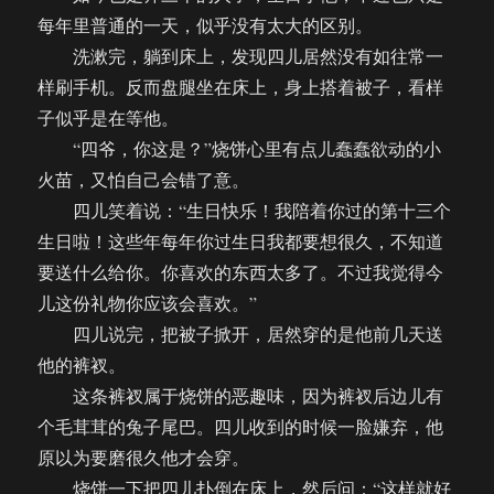
每年里普通的一天，似乎没有太大的区别。
洗漱完，躺到床上，发现四儿居然没有如往常一
样刷手机。反而盘腿坐在床上，身上搭着被子，看样
子似乎是在等他。
“四爷，你这是？”烧饼心里有点儿蠢蠢欲动的小
火苗，又怕自己会错了意。
四儿笑着说：“生日快乐！我陪着你过的第十三个
生日啦！这些年每年你过生日我都要想很久，不知道
要送什么给你。你喜欢的东西太多了。不过我觉得今
儿这份礼物你应该会喜欢。”
四儿说完，把被子掀开，居然穿的是他前几天送
他的裤衩。
这条裤衩属于烧饼的恶趣味，因为裤衩后边儿有
个毛茸茸的兔子尾巴。四儿收到的时候一脸嫌弃，他
原以为要磨很久他才会穿。
烧饼一下把四儿扑倒在床上，然后问：“这样就好