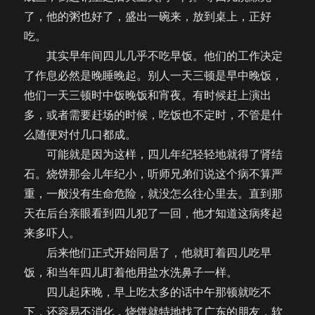
了，他的粥也好了，盛出一碗来，放到桌上，正好
吃。
其实早年间四儿几乎不吃早饭。他们的工作决定
了作息必然是晚睡晚起。别人一天三顿是早中晚饭，
他们一天三顿时中饭晚饭和宵夜。有时候赶上演出
多，或者需要赶场的时候，吃饭也不定时，不管是什
么随便对付几口都成。
可能就是因为这样，四儿年纪轻轻地就得了肾结
石。烧饼那会儿年纪小，听师兄弟们说这个病不算严
重，一般没有生命危险，就没怎么往心里去。直到那
天在后台亲眼看到四儿犯了一回，他才知道这病疼起
来多吓人。
后来他们正式开始同居了，他就盯着四儿吃早
饭，和当年四儿盯着他用盐水洗鼻子一样。
四儿起床晚，早上吃太多的话中午那顿就吃不
下，还容易不消化，烧饼就特地找了广东的朋友，软