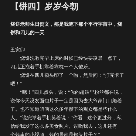
【饼四】岁岁今朝
烧饼老师生日贺文，那是我笔下那个平行宇宙中，烧
饼和四儿的一天
丑寅卯
烧饼洗漱完毕上床的时候已经快要凌晨一点了，
四儿正抱着手机靠着靠枕一个人傻乐。
烧饼在四儿额头印了一个吻，然后问：“打完卡了
吧！”
“嗯！”四儿点头，说：“你的超话里粉丝都在说，
说你今天没发面包片子一定是因为去大爷家门口跪着
了。也不知道咱俩这么多年攒下的观众都是些什么
人。”说完举着手机笑着说：“你看！这个更过分，私
信给我发了这么多美食照片。诶哟我去，这儿还有一
个烤串的小视频。烤的居然是馒头片子？”