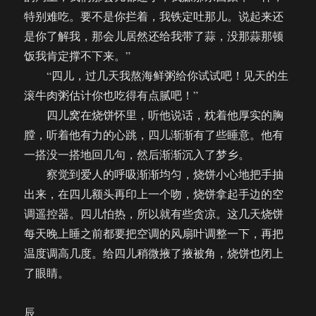
特别难吃。要不是你拦着，我铁定吐那儿。说起来还
是你了解我，那会儿居然还给我带了蒜，没那蒜那顿
饭我肯定撑不下来。”
“四儿，过几天我熬海鲜粥给你试试吧！见天的生
滚牛肉粥估计你也吃得有点腻吧！”
四儿窝在烧饼怀里，听他说话，枕着他厚实的胸
膛，听着他有力的心跳，四儿渐渐有了些睡意。他有
一搭没一搭地回几句，然后渐渐沉入了梦乡。
察觉到爱人的呼吸渐渐均匀，烧饼小心地把手抽
出来，在四儿额头再印上一个吻，烧饼拿起手边的空
调遥控器。四儿怕热，所以就有些贪凉。这几天烧饼
每天晚上睡之前都要把空调的风扇叶调整一下，再把
温度调高几度。给四儿稍微掖了掖被角，烧饼也闭上
了眼睛。
辰