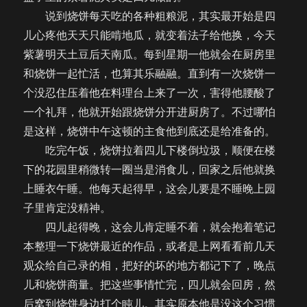
说到烧饼每天吃的各种粗粮泥，其实最开始是四
儿心疼他天天只能啃地瓜，就变着法子给他换，今天
紫薯明天土豆后天南瓜。每到星期一他就会在厨房里
和烧饼一起忙活，也算其乐融融。直到有一次烧饼一
个没忍住压着他在料理台上来了一次，害得他腰酸了
一个礼拜，他就开始跟烧饼分开进厨房了。不过哪怕
是这样，烧饼中午这顿的主食他到底还是给准备的。
吃完午饭，烧饼拉着四儿下楼倒垃圾，顺便在楼
下的花园里稍微转一圈当是消食儿，回家之后他就换
上睡衣午睡。他每天起得早，这会儿要是不睡晚上园
子里肯定没精神。
四儿起得晚，这会儿肯定睡不着，就会抱着笔记
本整理一下烧饼最近的作品，或者是上网看看前几天
观众给自己录的相，把好的坏的地方都记下了，晚点
儿和烧饼商量。把这些事情忙完，四儿就会回房，然
后窝到烧饼身边打个盹儿。其实原本他是没这个习惯