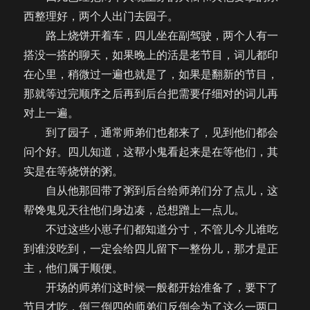
西整理好，两个人出门去园子。
路上烧饼开着车，四儿坐在副驾驶，两个人有一
搭没一搭的聊天，如果晚上的活是老节目，词儿都印
在心里，稍微过一遍也就是了，如果是翻新的节目，
那就等过完顺序之后再到后台把需要仔细对的词儿再
对上一遍。
到了园子，通常师弟们也都来了，见到他们都会
问个好。四儿知道，这帮小鬼看起来是在等他们，其
实是在等烧饼的粥。
自从他那回带了粥到后台给师弟们分了点儿，这
帮馋鬼见天往他们身边凑，总想蹭上一点儿。
不过这些小崽子们都知道分寸，不管儿今儿谁吃
到谁没吃到，一定会给四儿留下一整份儿，那才是正
主，他们属于顺便。
开场的师弟们这时候一般都开始准备了，要下了
节目才吃，倒三倒四的师弟们反倒会为了这么一两口