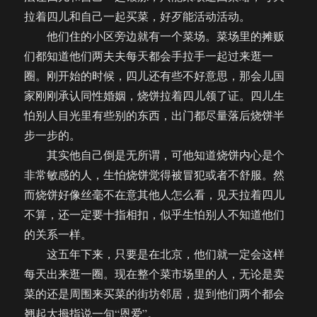
拉着四儿和自己一起买菜，好歹能活动活动。
他们住的小区旁边就有一个菜场。菜场里的摊贩
们都知道他们两夫夫每天都会手拉手一起过来逛一
圈。刚开始的时候，四儿还有些不好意思，那会儿国
家刚刚承认同性婚姻，烧饼拉着四儿领了证。四儿生
怕别人目光里有些别的东西，出门都尽量落后烧饼半
步一步的。
其实他自己倒是无所谓，可他知道烧饼内心是个
非常敏感的人，生怕烧饼觉得被冒犯或者不舒服。然
而烧饼好像丝毫不在意其他人怎么看，见天拉着四儿
不算，还一定要十指相扣，似乎生怕别人不知道他们
的关系一样。
这五年下来，只要是在北京，他们就一定会这样
每天出来逛一圈。现在整个菜市场里的人，无论是卖
菜的还是周围来买菜的街坊邻居，提到他们两个都会
翘起大拇指说一句“恩爱”。