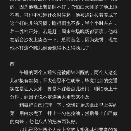
的，因为他晚上老是睡不好，总怕白天睡多了晚上睡
不着。可也不知道什么时候起，他被烧饼拉着养成了
这个打盹儿的习惯，睡得倒也不多，半个小时左右，
养一养神正好。若是赶上周末午场晚场都要演，他就
在后台沙发上凑合一下。总而言之，因为烧饼，现在
他不打这个盹儿倒会觉得不太得劲儿了。
酉
午睡的两个人通常是被闹钟叫醒的，两个人这会
儿都极有默契，不太会忍不住胡来，毕竟北京的交通
实在是让人头疼，要是不踩着点儿出门，哪怕晚上十
分钟，到园子说不定连换大褂都来不及。
稍微把自己打理一下，烧饼进厨房拿出早上买的
菜，用白水煮了，拌上一勺色拉油，然后带上自己做
的肉酱，七七八八的把东西装好。
四儿已经把两个人晚上穿的大褂和其他要拿的东