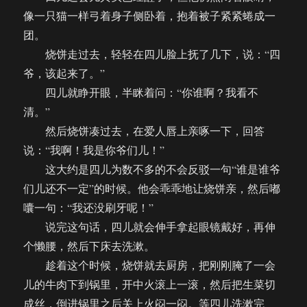
像一只猫一样弓着身子侧卧着，抱着被子紧紧蜷成一
团。
烧饼走过去，轻轻在四儿脸上抚了几下，说：“四
爷，该起来了。”
四儿就睁开眼，半眯着问：“你谁啊？我看不
清。”
然后烧饼凑过去，在爱人唇上亲啄一下，回答
说：“我啊！我是你爷们儿！”
这大约是四儿为数不多的不会反驳一句“谁是谁爷
们儿还不一定”的时候。他会乖乖地让烧饼亲，然后嘟
囔一句：“我还没刷牙呢！”
说完这句话，四儿就会伸手拿起眼镜戴好，再伸
个懒腰，然后下床去洗漱。
趁着这个时候，烧饼就去厨房，把刚刚腌了一会
儿的牛肉下到锅里，开中火滚上一滚，然后把生菜切
成丝，倒进锅里之后关上火闷一闷。等四儿洗漱完