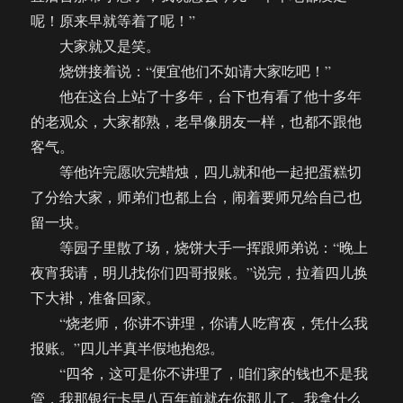
呢！原来早就等着了呢！”
大家就又是笑。
烧饼接着说：“便宜他们不如请大家吃吧！”
他在这台上站了十多年，台下也有看了他十多年
的老观众，大家都熟，老早像朋友一样，也都不跟他
客气。
等他许完愿吹完蜡烛，四儿就和他一起把蛋糕切
了分给大家，师弟们也都上台，闹着要师兄给自己也
留一块。
等园子里散了场，烧饼大手一挥跟师弟说：“晚上
夜宵我请，明儿找你们四哥报账。”说完，拉着四儿换
下大褂，准备回家。
“烧老师，你讲不讲理，你请人吃宵夜，凭什么我
报账。”四儿半真半假地抱怨。
“四爷，这可是你不讲理了，咱们家的钱也不是我
管，我那银行卡早八百年前就在你那儿了。我拿什么