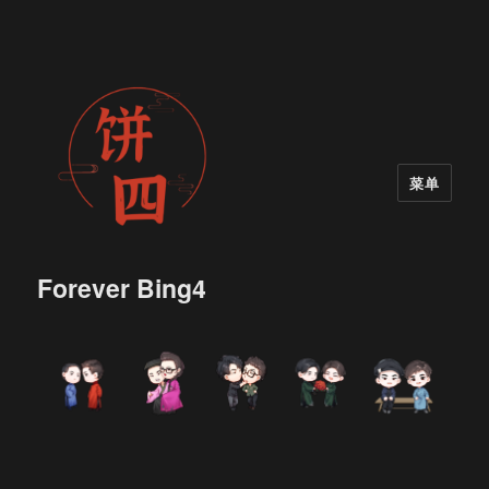
菜单
Forever Bing4