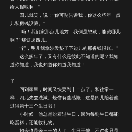
给人报账啊！”
四儿就笑，说：“你可别告诉我，你这么些年一点
儿私房钱没藏。”
“嗨！我们家那点儿地方，我倒是想藏，能藏哪儿
啊？”烧饼逗四儿。
“行，明儿我拿沙发垫子下边儿的那沓钱报账。”
这么多年了，又有什么是彼此不知道的呢？我知
道你知道，我也知道你知道我知道！
子
回到家里，时间又快要到十二点了。和往常一
样，四儿先去洗漱。烧饼有些感慨，这是四儿陪着他
过得第十三个生日啦！
小时候，他总是盼着过生日，因为每到生日都能
吃蛋糕，还能收礼物。
如今也是奔三十的人了，生日于他，不过也只是