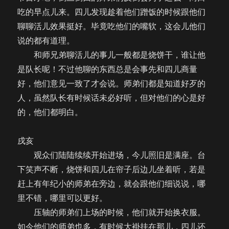
吃的早点儿来。四儿发现趁着他们蹭饭的时候跟他们
聊聊活儿效果挺好。毕竟吃他们的嘴软，这会儿他们
说的都有道理。
和师兄弟聊活儿的事儿一般都是烧饼干，谁让他
是队长呢！不过他聊的东西总是会事先和四儿商量
好，他们意见一致了才会说。师弟们都是知道好歹的
人，虽然队长有时候话未必好听，但对他们的心是好
的，他们都明白。
戌亥
观众们陆陆续续开始进场，今儿照旧是满座。台
下笑声不断，烧饼和四儿在帘子后边儿坐着听，若是
赶上有年纪小的师弟在旁边，就会跟他们细说说，哪
里不错，哪里可以更好。
压轴的师弟们上场的时候，他们就开始换衣服。
如今他们的师弟也多，有时候大褂挂在那儿，四儿还