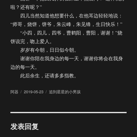
啦？还有呢？”
四儿当然知道他想要什么，在他耳边轻轻地说：
“师哥，烧饼，饼爷，朱云峰，朱见锋，生日快乐！”
“小四，四儿，四爷，曹鹤阳，曹阳，谢谢！”烧
饼说完，吻上爱人。
岁岁有今朝，日日似今朝。
谢谢你陪在我身边的每一天，谢谢你将会在我身
边的每一天。
此后余生，还请多多指教。
作
发
分
阿器
2019-05-23
追到星星的小男孩
者
布
类
于
发表回复