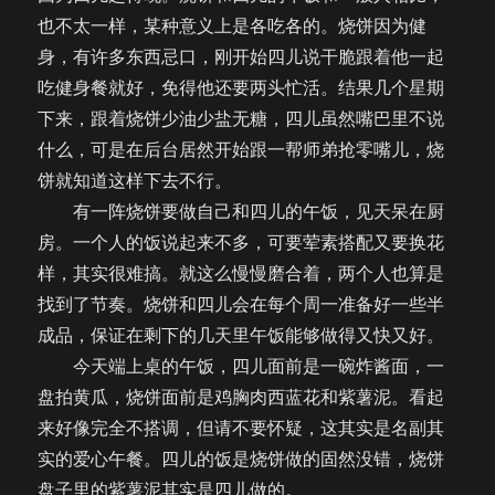
也不太一样，某种意义上是各吃各的。烧饼因为健
身，有许多东西忌口，刚开始四儿说干脆跟着他一起
吃健身餐就好，免得他还要两头忙活。结果几个星期
下来，跟着烧饼少油少盐无糖，四儿虽然嘴巴里不说
什么，可是在后台居然开始跟一帮师弟抢零嘴儿，烧
饼就知道这样下去不行。
有一阵烧饼要做自己和四儿的午饭，见天呆在厨
房。一个人的饭说起来不多，可要荤素搭配又要换花
样，其实很难搞。就这么慢慢磨合着，两个人也算是
找到了节奏。烧饼和四儿会在每个周一准备好一些半
成品，保证在剩下的几天里午饭能够做得又快又好。
今天端上桌的午饭，四儿面前是一碗炸酱面，一
盘拍黄瓜，烧饼面前是鸡胸肉西蓝花和紫薯泥。看起
来好像完全不搭调，但请不要怀疑，这其实是名副其
实的爱心午餐。四儿的饭是烧饼做的固然没错，烧饼
盘子里的紫薯泥其实是四儿做的。