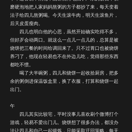
磨硬泡地把人家妈妈熬粥的方子都抄了来，每天变着
法子给四儿熬粥喝。今天生滚牛肉，明天生滚鱼片，
后天皮蛋瘦肉。
四儿也明白他的心思，虽然开始确实吃得不多，
但好歹会动两口。就这么一点儿一点儿的，总算是被
烧饼把三餐的时间给调回来了。只不过胃口也被烧饼
养刁了，他现在轻易也不在外边儿吃，觉得那些东西
都吃不惯。
喝了大半碗粥，四儿和烧饼一起收拾厨房，把多
余的粥倒进保温饭盒里，换了衣服，打算和烧饼一起
出门。
午
四儿其实比较宅，平时没事儿喜欢刷个微博打个
游戏，轻易不爱出门儿。烧饼想了很多办法，都没办
法让四儿和自己一起锻炼，只能采取迂回策略，每天