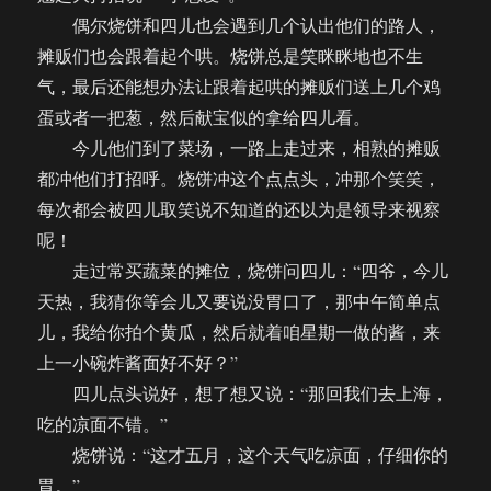
偶尔烧饼和四儿也会遇到几个认出他们的路人，
摊贩们也会跟着起个哄。烧饼总是笑眯眯地也不生
气，最后还能想办法让跟着起哄的摊贩们送上几个鸡
蛋或者一把葱，然后献宝似的拿给四儿看。
今儿他们到了菜场，一路上走过来，相熟的摊贩
都冲他们打招呼。烧饼冲这个点点头，冲那个笑笑，
每次都会被四儿取笑说不知道的还以为是领导来视察
呢！
走过常买蔬菜的摊位，烧饼问四儿：“四爷，今儿
天热，我猜你等会儿又要说没胃口了，那中午简单点
儿，我给你拍个黄瓜，然后就着咱星期一做的酱，来
上一小碗炸酱面好不好？”
四儿点头说好，想了想又说：“那回我们去上海，
吃的凉面不错。”
烧饼说：“这才五月，这个天气吃凉面，仔细你的
胃。”