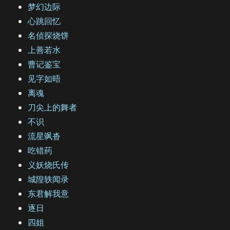
梦幻边际
心跳回忆
名侦探烧饼
上善若水
曹记鉴宝
见字如晤
离魂
刀尖上的舞者
不识
流星飒沓
吃错药
义妖烧氏传
城隍轶闻录
东君解我意
逐日
四姐