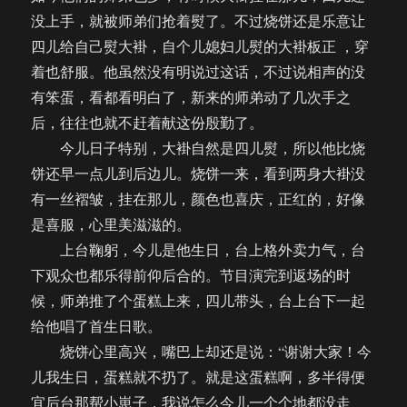
没上手，就被师弟们抢着熨了。不过烧饼还是乐意让
四儿给自己熨大褂，自个儿媳妇儿熨的大褂板正 ，穿
着也舒服。他虽然没有明说过这话，不过说相声的没
有笨蛋，看都看明白了，新来的师弟动了几次手之
后，往往也就不赶着献这份殷勤了。
今儿日子特别，大褂自然是四儿熨，所以他比烧
饼还早一点儿到后边儿。烧饼一来，看到两身大褂没
有一丝褶皱，挂在那儿，颜色也喜庆，正红的，好像
是喜服，心里美滋滋的。
上台鞠躬，今儿是他生日，台上格外卖力气，台
下观众也都乐得前仰后合的。节目演完到返场的时
候，师弟推了个蛋糕上来，四儿带头，台上台下一起
给他唱了首生日歌。
烧饼心里高兴，嘴巴上却还是说：“谢谢大家！今
儿我生日，蛋糕就不扔了。就是这蛋糕啊，多半得便
宜后台那帮小崽子，我说怎么今儿一个个地都没走