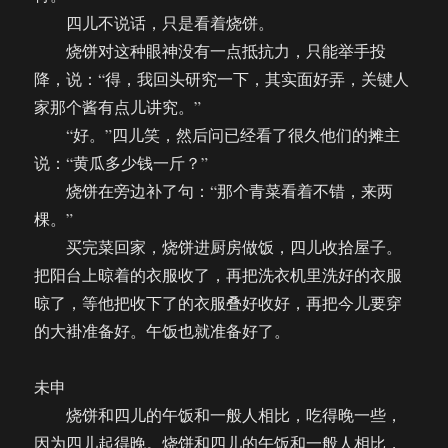
四儿不说话，只是看着烧饼。
烧饼对这种眼神没有一点抵抗力，只能举手投
降，说：“得，我回头研究一下，其实面好弄，关键人
家那个酱有点儿讲究。”
“好。”四儿笑，然后问已经看了很久他们的摊主
说：“黄瓜多少钱一斤？”
烧饼在旁边补了句：“那个青菜看着不错，来两
棵。”
买完菜回家，烧饼进厨房做饭，四儿收拾屋子。
把阳台上晾着的衣服收了，再把洗衣机里洗好的衣服
晾了，等他把收下了的衣服叠好收好，再把今儿要穿
的大褂准备好。午饭也就准备好了。
未申
烧饼和四儿的午饭和一般人相比，吃得晚一些，
因为四儿起得晚。烧饼和四儿的午饭和一般人相比，