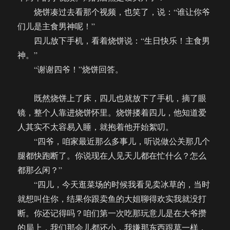
烧饼凑过去看那个视频，也笑了，说：“谁让你爷
们儿是主食男神呢！”
四儿放下手机，看着烧饼说：“生日快乐！主食男
神。”
“谢谢四爷！”烧饼回答。
既然烧饼上了床，四儿也就放下了手机，摘了眼
镜，整个人靠进烧饼怀里。烧饼搂着四儿，他知道爱
人其实不太容易入睡，就抱着他开始絮叨。
“四爷，咱家最近那么多事儿，听说做公关那几个
腿都快跑断了。你说现在人见天儿都在忙什么？怎么
都那么闲？”
“四儿，今天逛菜场的时候我看见卖冰草的，当时
就想叫住你，结果你跟卖鱼的大姐聊得欢实我就没打
断。你还记得吗？咱们第一次吃那玩意儿是在大爷攒
的局上，我们那会儿都还小，我嫌那东西跟草一样，