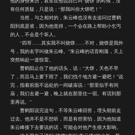
他的身份来历，甚至在他说自己叫“烧饼”的时候，没
有任何质疑，只是说：“那我叫你大饼吧！”
当然，与之相对的，朱云峰也没有去追问过曹鹤
阳到底是谁，因为他觉得，一个会在路上帮助小乞丐
的人，不会是个坏人。
“四哥……其实我不叫烧饼……不对，烧饼是我外
号，我的名字叫做朱云峰。”朱云峰的话音刚落，天上
突然响起一道惊雷。
曹鹤阳止住了他的话头，说：“大饼，天色不早
了，而且马上要下雨了，我们找个地方避一避吧！”说
完，指着前面不远处的一间破庙说：“那里似乎有间
庙，我们去避一避，晚上就在那里住一宿。有话到那
里再说。”
曹鹤阳说完这句，不等朱云峰回答，埋头朝前走
过去。他并不是不想听，而是有些害怕，因为他知道
朱云峰接下去要说的话，可能会对他产生很大影响。