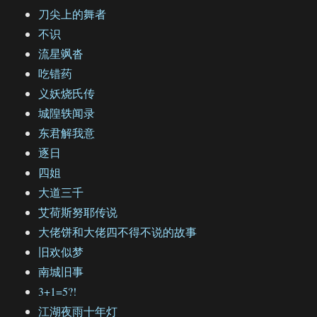
刀尖上的舞者
不识
流星飒沓
吃错药
义妖烧氏传
城隍轶闻录
东君解我意
逐日
四姐
大道三千
艾荷斯努耶传说
大佬饼和大佬四不得不说的故事
旧欢似梦
南城旧事
3+1=5?!
江湖夜雨十年灯