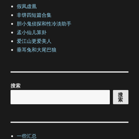
假凤虚凰
非饼四短篇合集
胆小鬼侦探和性冷淡助手
孟小仙儿算卦
爱江山更爱美人
垂耳兔和大尾巴狼
搜索
搜
索
一些汇总