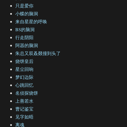
只是爱你
小蝶的脑洞
来自星星的呼唤
BS的脑洞
行走阴阳
阿器的脑洞
朱总又双叒叕撞到头了
烧饼皇后
星尘回响
梦幻边际
心跳回忆
名侦探烧饼
上善若水
曹记鉴宝
见字如晤
离魂