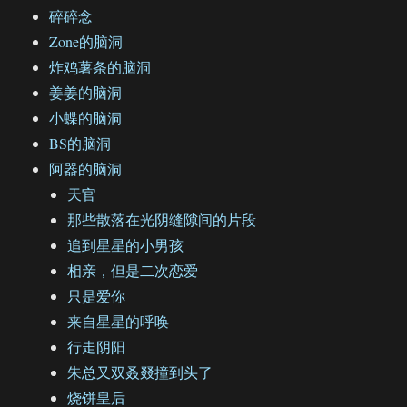
碎碎念
Zone的脑洞
炸鸡薯条的脑洞
姜姜的脑洞
小蝶的脑洞
BS的脑洞
阿器的脑洞
天官
那些散落在光阴缝隙间的片段
追到星星的小男孩
相亲，但是二次恋爱
只是爱你
来自星星的呼唤
行走阴阳
朱总又双叒叕撞到头了
烧饼皇后