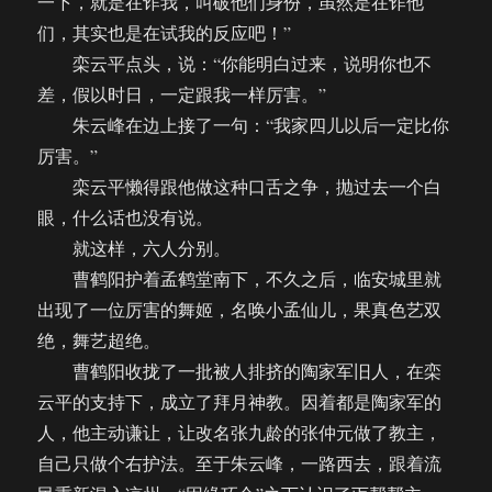
一下，就是在诈我，叫破他们身份，虽然是在诈他
们，其实也是在试我的反应吧！”
栾云平点头，说：“你能明白过来，说明你也不
差，假以时日，一定跟我一样厉害。”
朱云峰在边上接了一句：“我家四儿以后一定比你
厉害。”
栾云平懒得跟他做这种口舌之争，抛过去一个白
眼，什么话也没有说。
就这样，六人分别。
曹鹤阳护着孟鹤堂南下，不久之后，临安城里就
出现了一位厉害的舞姬，名唤小孟仙儿，果真色艺双
绝，舞艺超绝。
曹鹤阳收拢了一批被人排挤的陶家军旧人，在栾
云平的支持下，成立了拜月神教。因着都是陶家军的
人，他主动谦让，让改名张九龄的张仲元做了教主，
自己只做个右护法。至于朱云峰，一路西去，跟着流