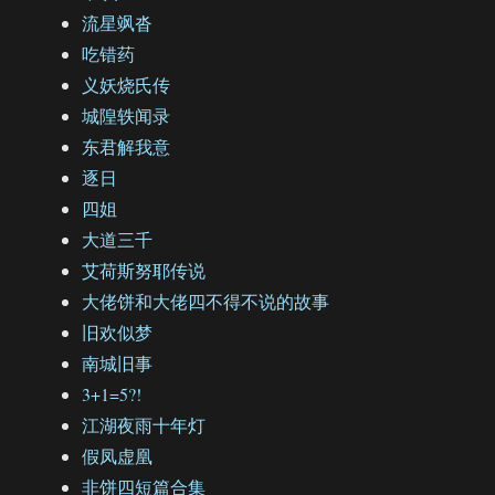
流星飒沓
吃错药
义妖烧氏传
城隍轶闻录
东君解我意
逐日
四姐
大道三千
艾荷斯努耶传说
大佬饼和大佬四不得不说的故事
旧欢似梦
南城旧事
3+1=5?!
江湖夜雨十年灯
假凤虚凰
非饼四短篇合集