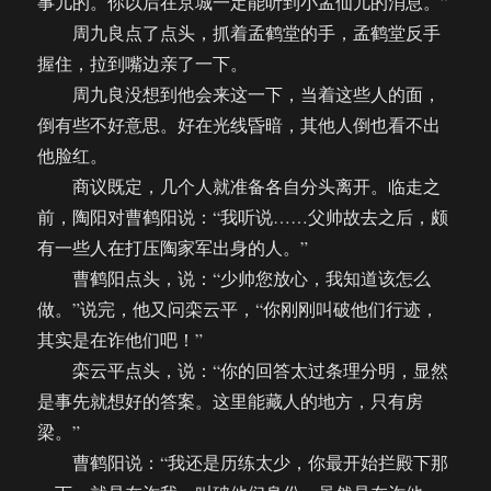
事儿的。你以后在京城一定能听到小孟仙儿的消息。”
周九良点了点头，抓着孟鹤堂的手，孟鹤堂反手
握住，拉到嘴边亲了一下。
周九良没想到他会来这一下，当着这些人的面，
倒有些不好意思。好在光线昏暗，其他人倒也看不出
他脸红。
商议既定，几个人就准备各自分头离开。临走之
前，陶阳对曹鹤阳说：“我听说……父帅故去之后，颇
有一些人在打压陶家军出身的人。”
曹鹤阳点头，说：“少帅您放心，我知道该怎么
做。”说完，他又问栾云平，“你刚刚叫破他们行迹，
其实是在诈他们吧！”
栾云平点头，说：“你的回答太过条理分明，显然
是事先就想好的答案。这里能藏人的地方，只有房
梁。”
曹鹤阳说：“我还是历练太少，你最开始拦殿下那