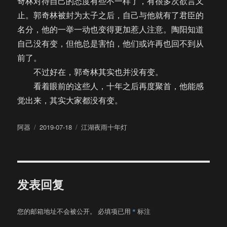
奇林对待自己的态度有些不一样了，有很多次欲言又
止。郭奇林被封为太子之后，自己与他就有了君臣的
名分，他的一举一动也变得更加惹人注意。陶阳知道
自己没有变，但他总是害怕，他们或许再也回不到从
前了。
不过好在，郭奇林其实也并没有变。
看着眼前的这些人，十年之后再度聚首，他能感
觉出来，其实大家都没有变。
作
发
分
阿器
2019-07-18
江湖夜雨十年灯
者
布
类
于
发表回复
您的邮箱地址不会被公开。
必填项已用
*
标注