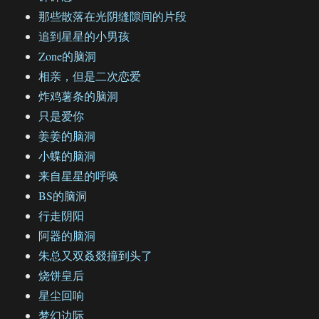
那些散落在光阴缝隙间的片段
追到星星的小男孩
Zone的脑洞
相亲，但是二次恋爱
炸鸡薯条的脑洞
只是爱你
姜姜的脑洞
小蝶的脑洞
来自星星的呼唤
BS的脑洞
行走阴阳
阿器的脑洞
朱总又双叒叕撞到头了
烧饼皇后
星尘回响
梦幻边际