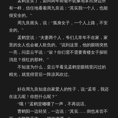
孟鹤堂笑了，如同两年前毫不犹豫地拿出身边所
有一样，信任地看着周九良说：“其实我一个人，也能
很安全的。”
周九良摇头，说：“孤身女子，一个人上路，不安
全的。”
孟鹤堂说：“夫妻两个人，爷们儿常年不在家，家
里的女人也会被人欺负的。”说到这里，他的眼睛突然
一亮，问栾云平说：“诶？你们需不需要青楼女子探听
消息？很红的那种。”
不知道为什么，栾云平看见孟鹤堂眼睛里闪过的
精光，就觉得背后一阵凉风吹过。
好在周九良知道自家爱人的性子，说:“孟哥，我还
在这儿呢！你想什么呢？”
“哦！”孟鹤堂嘟囔了一声，不再说话。
曹鹤阳一边轻笑，一边说：“其实……倒也未尝不