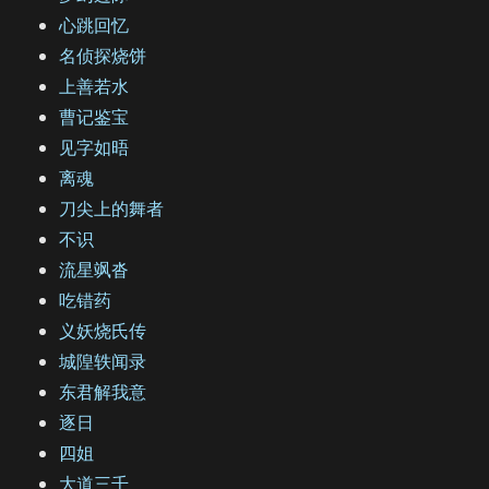
心跳回忆
名侦探烧饼
上善若水
曹记鉴宝
见字如晤
离魂
刀尖上的舞者
不识
流星飒沓
吃错药
义妖烧氏传
城隍轶闻录
东君解我意
逐日
四姐
大道三千