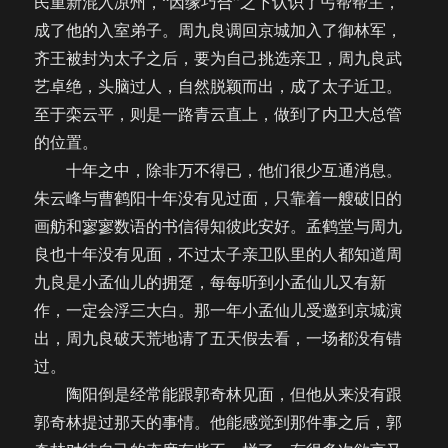
民重新混入凉州，“因缘巧合”之下认识了丐帮帮主，
成了他的入室弟子。周九良调回京城加入了御林军，
齐王被封为太子之后，要为自己挑选亲卫，周九良武
艺卓绝，头脑过人，自然脱颖而出，成了太子近卫。
至于栾云平，则是一路青云直上，做到了内卫大总管
的位置。
十年之中，除非万不得已，他们很少互通消息。
朱云峰与曹鹤阳十年没有见过面，只靠着一艘破旧的
画舫和寥寥数语的书信得知彼此安好。孟鹤堂与周九
良也十年没有见面，不过太子亲卫队里的人都知道周
九良是小孟仙儿的拥趸，每每听到小孟仙儿又有新
作，一定会浮三大白。那一年小孟仙儿受邀到京城演
出，周九良破天荒地请了五天假去看，一场都没有错
过。
陶阳倒是经常能跟郭奇林见面，但他从来没有跟
郭奇林提过那天的事情。他能感觉到那件事之后，郭