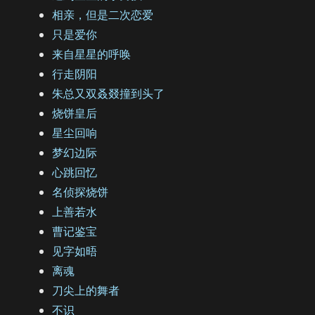
相亲，但是二次恋爱
只是爱你
来自星星的呼唤
行走阴阳
朱总又双叒叕撞到头了
烧饼皇后
星尘回响
梦幻边际
心跳回忆
名侦探烧饼
上善若水
曹记鉴宝
见字如晤
离魂
刀尖上的舞者
不识