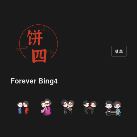
菜单
Forever Bing4