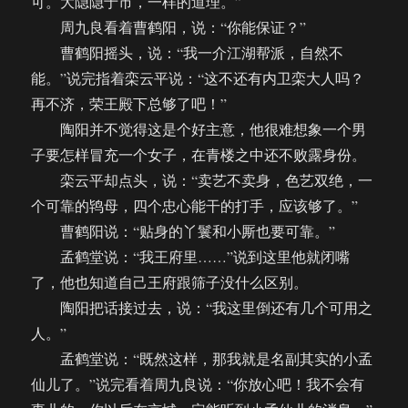
可。大隐隐于市，一样的道理。”
周九良看着曹鹤阳，说：“你能保证？”
曹鹤阳摇头，说：“我一介江湖帮派，自然不
能。”说完指着栾云平说：“这不还有内卫栾大人吗？
再不济，荣王殿下总够了吧！”
陶阳并不觉得这是个好主意，他很难想象一个男
子要怎样冒充一个女子，在青楼之中还不败露身份。
栾云平却点头，说：“卖艺不卖身，色艺双绝，一
个可靠的鸨母，四个忠心能干的打手，应该够了。”
曹鹤阳说：“贴身的丫鬟和小厮也要可靠。”
孟鹤堂说：“我王府里……”说到这里他就闭嘴
了，他也知道自己王府跟筛子没什么区别。
陶阳把话接过去，说：“我这里倒还有几个可用之
人。”
孟鹤堂说：“既然这样，那我就是名副其实的小孟
仙儿了。”说完看着周九良说：“你放心吧！我不会有