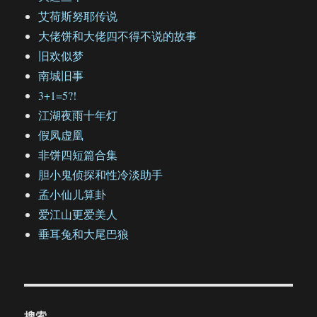
艾荷斯努耶传说
大佬饼和大佬四不得不说的故事
旧欢似梦
南城旧事
3+1=5?!
江湖夜雨十年灯
假凤虚凰
非饼四短篇合集
胆小鬼侦探和性冷淡助手
孟小仙儿算卦
爱江山更爱美人
垂耳兔和大尾巴狼
搜索