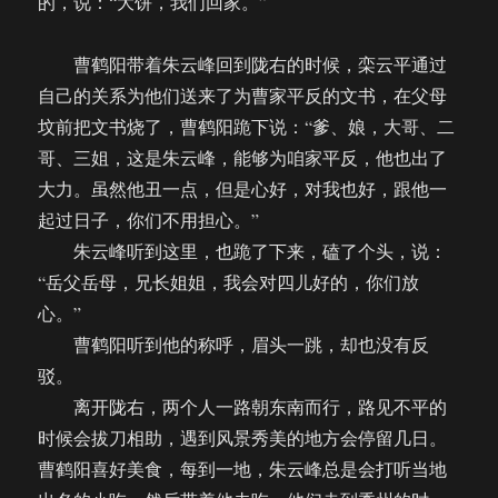
的，说：“大饼，我们回家。”
曹鹤阳带着朱云峰回到陇右的时候，栾云平通过
自己的关系为他们送来了为曹家平反的文书，在父母
坟前把文书烧了，曹鹤阳跪下说：“爹、娘，大哥、二
哥、三姐，这是朱云峰，能够为咱家平反，他也出了
大力。虽然他丑一点，但是心好，对我也好，跟他一
起过日子，你们不用担心。”
朱云峰听到这里，也跪了下来，磕了个头，说：
“岳父岳母，兄长姐姐，我会对四儿好的，你们放
心。”
曹鹤阳听到他的称呼，眉头一跳，却也没有反
驳。
离开陇右，两个人一路朝东南而行，路见不平的
时候会拔刀相助，遇到风景秀美的地方会停留几日。
曹鹤阳喜好美食，每到一地，朱云峰总是会打听当地