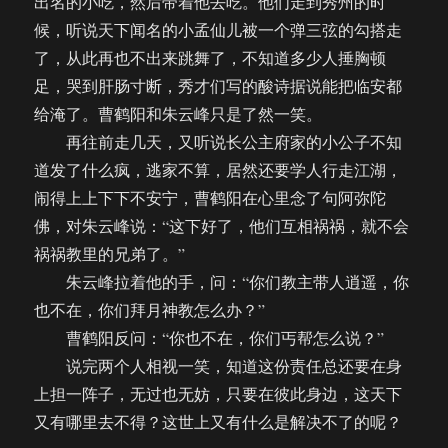
出名的小吃，然后带着他去吃。他们走到秀州的时
候，听说天下闻名的小孟仙儿被一个弹三弦的勾搭走
了，从此再也不出来跳舞了，不知道多少人捶胸顿
足，哭到肝肠寸断，秀才们写的酸诗据说能把临安都
给淹了。曹鹤阳和朱云峰只是了然一笑。
再往前走几天，又听说长公主府家的小公子不知
道发了什么疯，逃家不算，居然还要学人行走江湖，
闹得上上下下不安宁，曹鹤阳在心里念了句阿弥陀
佛，对朱云峰说：“这下好了，他们互相祸祸，就不会
祸祸教里的兄弟了。”
朱云峰拉着他的手，问：“你们教主带人逍遥，你
也不在，你们拜月神教怎么办？”
曹鹤阳反问：“你也不在，你们丐帮怎么说？”
说完两个人相视一笑，知道这份责任总还要在身
上担一阵子，无过也无妨，只要在彼此身边，这天下
又有哪里去不得？这世上又有什么是解决不了的呢？