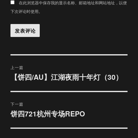
在此浏览器中保存我的显示名称、邮箱地址和网站地址，以便
下次评论时使用。
文
上一篇
章
【饼四/AU】江湖夜雨十年灯（30）
上
篇
导
文
航
章：
下一篇
饼四721杭州专场REPO
下
篇
文