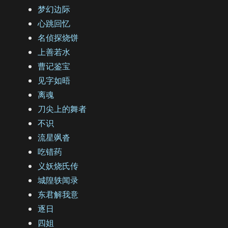
梦幻边际
心跳回忆
名侦探烧饼
上善若水
曹记鉴宝
见字如晤
离魂
刀尖上的舞者
不识
流星飒沓
吃错药
义妖烧氏传
城隍轶闻录
东君解我意
逐日
四姐