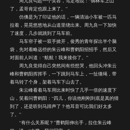
周九良勾起一个笑容，笃定地说：“御林军上山
了，孟哥肯定也跟上来了。”
仿佛是为了印证他的话，一辆清油小车被一匹马
拉着，晃晃悠悠地从山道里绕出来。周九良一下加快
了速度，几步就跳到了马车前。
马车帘子被一双手掀开，俊秀的青年探出半个脑
袋，先对着略远些的朱云峰和曹鹤阳招招手，然后又
对面前人叫道：“航航！我来接你了。”
周九良觉得自己突然间有些想哭，他回头冲朱云
峰和曹鹤阳挥挥手，一下跳到马车上，一扯缰绳，带
着马转了个身，架着马车下山去了。
朱云峰看着马车用比来时快了几乎一倍的速度下
山，笑着问曹鹤阳：“四儿，你说他刚刚到底是真的猜
到了，还是听到马蹄声了？他耳音可比我们好太多
了。”
“有什么关系呢？”曹鹤阳伸出手，拉住朱云峰