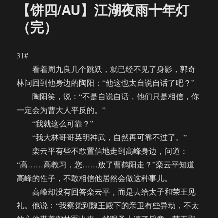
【饼四/AU】江湖夜雨十年灯
（完）
31#
看着周九良几个跳跃，就已经不见了身影，郭奇
林问回到他身边的陶阳：“他这也太自说自话了吧？”
陶阳笑，说：“不是自说自话，他们只是相信，你
一定会为曹大人平反的。”
“我就这么可靠？”
“我大林哥哥英明神武，自然再可靠不过了。”
栾云平有些不敢置信地走到高峰身边，问道：
“高……高教习，您……放了曹鹤阳走？”栾云平知道
高峰的性子，不敢相信他居然会做这种事儿。
高峰却没有回答栾云平，而是去给太子和荣王见
礼。他说：“我察觉到魏王殿下的亲卫有些异动，不太