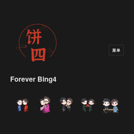
菜单
Forever Bing4