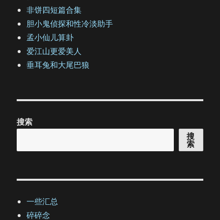
非饼四短篇合集
胆小鬼侦探和性冷淡助手
孟小仙儿算卦
爱江山更爱美人
垂耳兔和大尾巴狼
搜索
搜
索
一些汇总
碎碎念