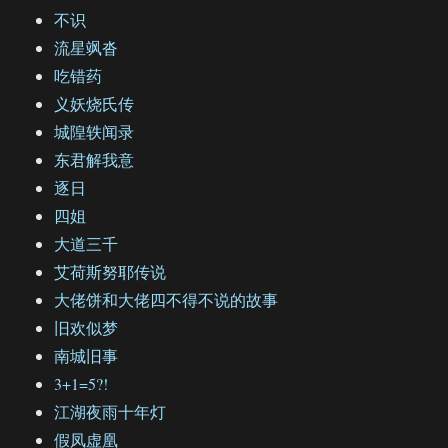
不识
流星飒沓
吃错药
义妖烧氏传
城隍轶闻录
东君解我意
逐日
四姐
大道三千
艾荷斯努耶传说
大佬饼和大佬四不得不说的故事
旧欢似梦
南城旧事
3+1=5?!
江湖夜雨十年灯
假凤虚凰