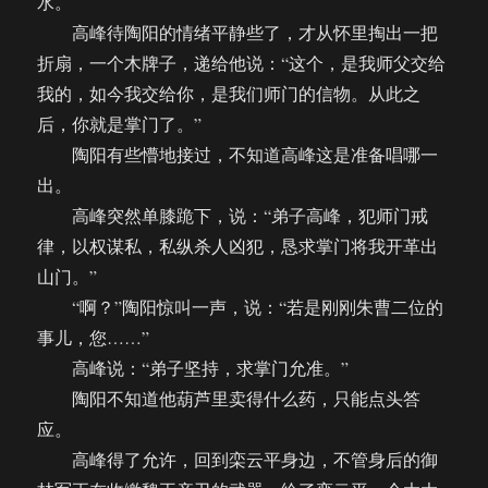
水。
高峰待陶阳的情绪平静些了，才从怀里掏出一把
折扇，一个木牌子，递给他说：“这个，是我师父交给
我的，如今我交给你，是我们师门的信物。从此之
后，你就是掌门了。”
陶阳有些懵地接过，不知道高峰这是准备唱哪一
出。
高峰突然单膝跪下，说：“弟子高峰，犯师门戒
律，以权谋私，私纵杀人凶犯，恳求掌门将我开革出
山门。”
“啊？”陶阳惊叫一声，说：“若是刚刚朱曹二位的
事儿，您……”
高峰说：“弟子坚持，求掌门允准。”
陶阳不知道他葫芦里卖得什么药，只能点头答
应。
高峰得了允许，回到栾云平身边，不管身后的御