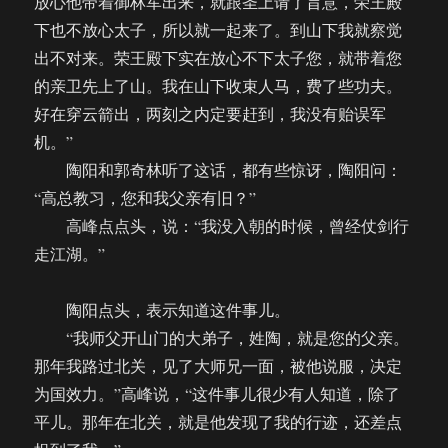
放心他带着御林军出来，就跟圣上请了旨意，荣王殿
下也不放心太子，所以就一起来了。到山下我就察觉
出不对来。荣王殿下实在放心不下太子您，就带着您
的亲卫先上了山。我在山下收束人马，费了些功夫。
好在穿云箭出，两刻之内定要赶到，我没有贻误军
机。”
陶阳和郭奇林听了这话，都有些惊讶，陶阳问：
“高总教习，您和我父亲有旧？”
高峰点点头，说：“我没入朝的时候，曾经仗剑行
走江湖。”
陶阳点头，表示知道这件事儿。
“我师父开山门的大弟子，姓陶，就是您的父亲。
那年我路过北关，见了大师兄一面，被他说服，决定
为国效力。”高峰说，“这件事儿很少有人知道，除了
平儿。那年在北关，就是他发现了我的行迹，还差点