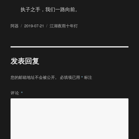
执子之手，我们一路向前。
作
发
分
阿器
2019-07-21
江湖夜雨十年灯
者
布
类
于
发表回复
您的邮箱地址不会被公开。
必填项已用
*
标注
评论
*