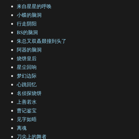
来自星星的呼唤
小蝶的脑洞
行走阴阳
BS的脑洞
朱总又双叒叕撞到头了
阿器的脑洞
烧饼皇后
星尘回响
梦幻边际
心跳回忆
名侦探烧饼
上善若水
曹记鉴宝
见字如晤
离魂
刀尖上的舞者