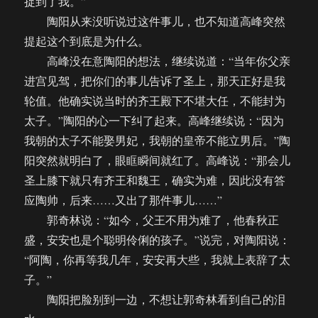
捉到了我。”
陶阳从来没听说过这件事儿，也不知道高峰突然
提起这个到底是为什么。
高峰没在意陶阳的想法，继续说道：“当年你父亲
进宫见驾，把你们的事儿告诉了圣上，那天正好是我
轮值。他确实说当时的齐王殿下不堪大任，不能封为
太子。”陶阳的心一下纠了起来。高峰继续说：“因为
我朝的太子不能娶男妃，我朝的皇帝不能立男后。”陶
阳突然就明白了，眼眶瞬间就红了。高峰说：“那会儿
圣上膝下就只有齐王和魏王，确实为难，因此没有答
应陶帅，后来……又出了那件事儿……”
郭奇林说：“如今，父王不用为难了，他春秋正
盛，安安也是个聪明伶俐的孩子。”说完，对陶阳说：
“阿陶，你再等我几年，安安再大些，我就上表辞了太
子。”
陶阳把脸别到一边，不想让郭奇林看到自己的泪