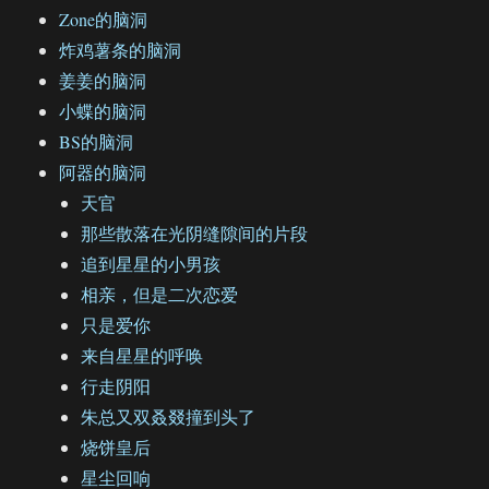
Zone的脑洞
炸鸡薯条的脑洞
姜姜的脑洞
小蝶的脑洞
BS的脑洞
阿器的脑洞
天官
那些散落在光阴缝隙间的片段
追到星星的小男孩
相亲，但是二次恋爱
只是爱你
来自星星的呼唤
行走阴阳
朱总又双叒叕撞到头了
烧饼皇后
星尘回响