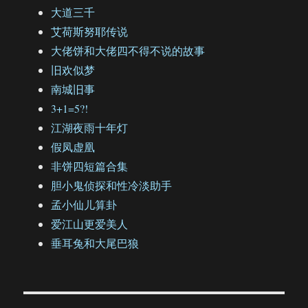
大道三千
艾荷斯努耶传说
大佬饼和大佬四不得不说的故事
旧欢似梦
南城旧事
3+1=5?!
江湖夜雨十年灯
假凤虚凰
非饼四短篇合集
胆小鬼侦探和性冷淡助手
孟小仙儿算卦
爱江山更爱美人
垂耳兔和大尾巴狼