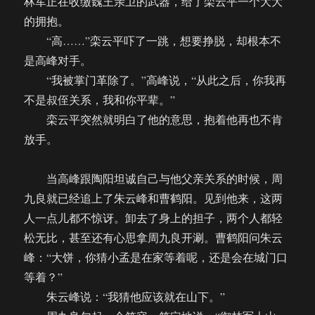
林军正在收缴魏王亲卫的武器，给了栾云平一个大大
的拥抱。
“高……”栾云平吓了一跳，想要挣脱，却根本不
是高峰对手。
“我被掌门革除了。”高峰说，“从此之后，你我再
不是叔侄关系，我和你平辈。”
栾云平突然就明白了他的意思，抱着他再也不肯
放手。
当高峰跟陶阳坦诚自己与他父亲关系的时候，周
九良就已经追上了朱云峰和曹鹤阳。见到他来，这两
人一点儿都不惊讶。卸去了身上的担子，两个人都轻
松无比，甚至还有心思拿周九良开涮。曹鹤阳问朱云
峰：“大饼，你猜小孟是在家等着呢，还是会在城门口
等着？”
朱云峰说：“我猜他应该就在山下。”