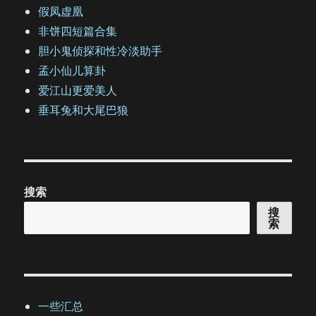
假凤虚凰
非饼四短篇合集
胆小鬼侦探和性冷淡助手
孟小仙儿算卦
爱江山更爱美人
垂耳兔和大尾巴狼
搜索
搜
索
一些汇总