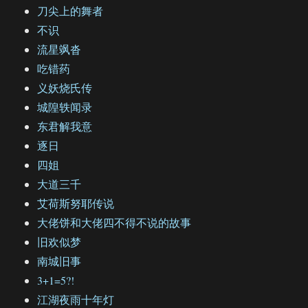
刀尖上的舞者
不识
流星飒沓
吃错药
义妖烧氏传
城隍轶闻录
东君解我意
逐日
四姐
大道三千
艾荷斯努耶传说
大佬饼和大佬四不得不说的故事
旧欢似梦
南城旧事
3+1=5?!
江湖夜雨十年灯