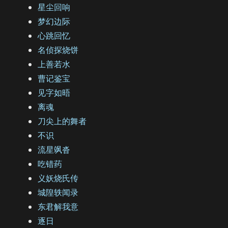
星尘回响
梦幻边际
心跳回忆
名侦探烧饼
上善若水
曹记鉴宝
见字如晤
离魂
刀尖上的舞者
不识
流星飒沓
吃错药
义妖烧氏传
城隍轶闻录
东君解我意
逐日