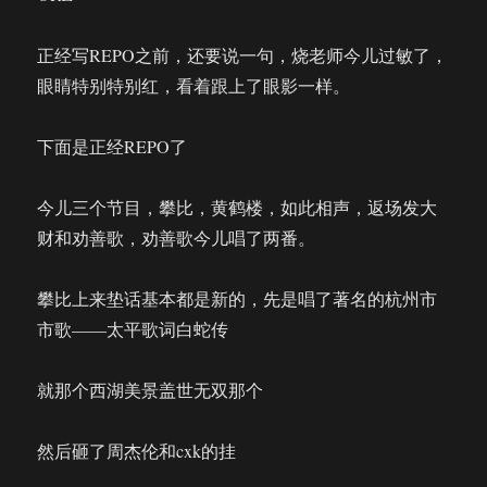
正经写REPO之前，还要说一句，烧老师今儿过敏了，
眼睛特别特别红，看着跟上了眼影一样。
下面是正经REPO了
今儿三个节目，攀比，黄鹤楼，如此相声，返场发大
财和劝善歌，劝善歌今儿唱了两番。
攀比上来垫话基本都是新的，先是唱了著名的杭州市
市歌——太平歌词白蛇传
就那个西湖美景盖世无双那个
然后砸了周杰伦和cxk的挂