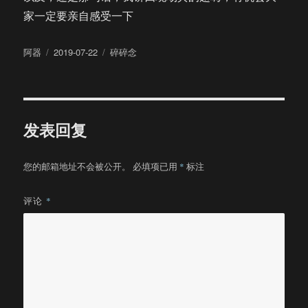
家一定要亲自感受一下
作
发
分
阿器
2019-07-22
碎碎念
者
布
类
于
发表回复
您的邮箱地址不会被公开。
必填项已用
*
标注
评论
*