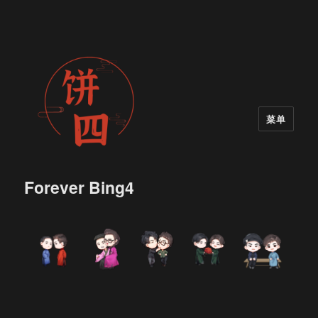
菜单
Forever Bing4