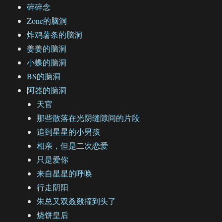
碎碎念
Zone的脑洞
炸鸡薯条的脑洞
姜姜的脑洞
小蝶的脑洞
BS的脑洞
阿器的脑洞
天官
那些散落在光阴缝隙间的片段
追到星星的小男孩
相亲，但是二次恋爱
只是爱你
来自星星的呼唤
行走阴阳
朱总又双叒叕撞到头了
烧饼皇后