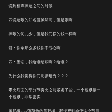
说到相声捧逗之间的时候
四说逗哏的知名度虽然高，但是累啊
捧哏的词儿少，但是我们挣的钱一样啊
饼：你拿那么多钱你不亏心啊
四：废话，我给谁结账啊？给谁？
为什么我觉得你们明撕暗秀？？？
攀比后面的部分节奏比之前紧凑了些，一个包袱接一
个包袱，非常密实
黄鹤楼~~~薄荷色的黄鹤楼，我没想到会使这个节目