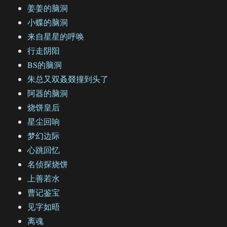
姜姜的脑洞
小蝶的脑洞
来自星星的呼唤
行走阴阳
BS的脑洞
朱总又双叒叕撞到头了
阿器的脑洞
烧饼皇后
星尘回响
梦幻边际
心跳回忆
名侦探烧饼
上善若水
曹记鉴宝
见字如晤
离魂