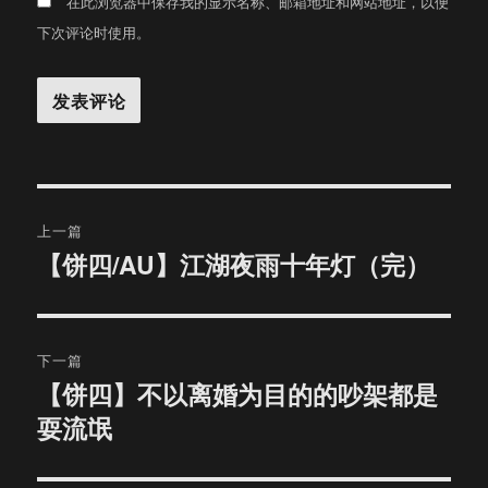
在此浏览器中保存我的显示名称、邮箱地址和网站地址，以便
下次评论时使用。
文
上一篇
章
【饼四/AU】江湖夜雨十年灯（完）
上
篇
导
文
航
章：
下一篇
【饼四】不以离婚为目的的吵架都是
下
耍流氓
篇
文
章：