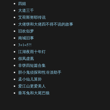
四姐
大道三千
艾荷斯努耶传说
大佬饼和大佬四不得不说的故事
旧欢似梦
南城旧事
3+1=5?!
江湖夜雨十年灯
假凤虚凰
非饼四短篇合集
胆小鬼侦探和性冷淡助手
孟小仙儿算卦
爱江山更爱美人
垂耳兔和大尾巴狼