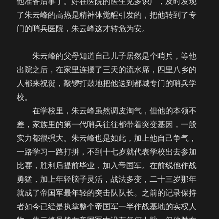
他准备后事了。好在医院的医生见多识广，及时发现
了朱云峰的高热是精神体觉醒引发的，把他转到了专
门的哨兵医院，朱云峰这才转危为安。
朱云峰的父母知道自己儿子居然是个哨兵，等他
出院之后，在家里连摆了三天的流水席，四里八乡的
人都来祝贺，敲锣打鼓地把他送到都城专门的哨兵学
校。
在学校里，朱云峰虽然调皮淘气，但他的本领不
差，家族里的第一代哨兵往往都带着突变基因，一般
实力都很强大。朱云峰也是如此，加上他自己争气，
一路学习一路打拼，不到十七岁就代表学校出去参加
比赛，胜利后提前毕业，加入帝国军。在前线他作战
勇猛，加上年轻脑子灵活，战法多变，二十三岁那年
就成了帝国军最年轻的突击队队长。之前的记录保持
者如今已经是执掌整个帝国军一半作战基地的实权人