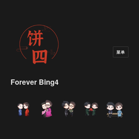
菜单
Forever Bing4