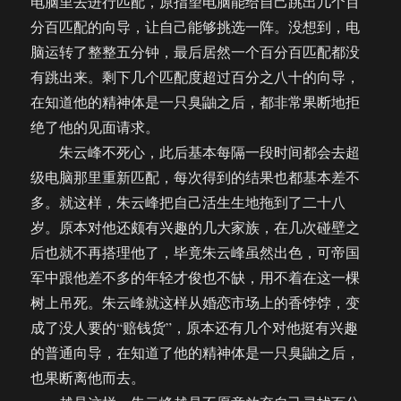
电脑里去进行匹配，原指望电脑能给自己跳出几个百
分百匹配的向导，让自己能够挑选一阵。没想到，电
脑运转了整整五分钟，最后居然一个百分百匹配都没
有跳出来。剩下几个匹配度超过百分之八十的向导，
在知道他的精神体是一只臭鼬之后，都非常果断地拒
绝了他的见面请求。
朱云峰不死心，此后基本每隔一段时间都会去超
级电脑那里重新匹配，每次得到的结果也都基本差不
多。就这样，朱云峰把自己活生生地拖到了二十八
岁。原本对他还颇有兴趣的几大家族，在几次碰壁之
后也就不再搭理他了，毕竟朱云峰虽然出色，可帝国
军中跟他差不多的年轻才俊也不缺，用不着在这一棵
树上吊死。朱云峰就这样从婚恋市场上的香饽饽，变
成了没人要的“赔钱货”，原本还有几个对他挺有兴趣
的普通向导，在知道了他的精神体是一只臭鼬之后，
也果断离他而去。