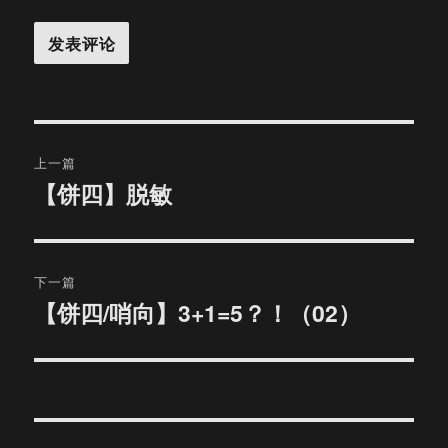
文
上一篇
章
【饼四】脱敏
上
篇
导
文
航
章：
下一篇
【饼四/哨向】3+1=5？！（02）
下
篇
文
章：