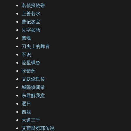
名侦探烧饼
上善若水
曹记鉴宝
见字如晤
离魂
刀尖上的舞者
不识
流星飒沓
吃错药
义妖烧氏传
城隍轶闻录
东君解我意
逐日
四姐
大道三千
艾荷斯努耶传说