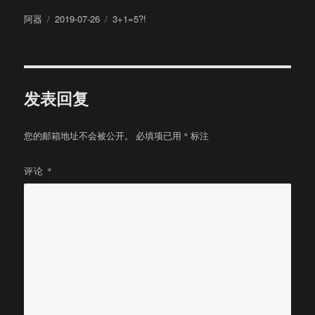
作
发
分
阿器
2019-07-26
3+1=5?!
者
布
类
于
发表回复
您的邮箱地址不会被公开。
必填项已用
*
标注
评论
*