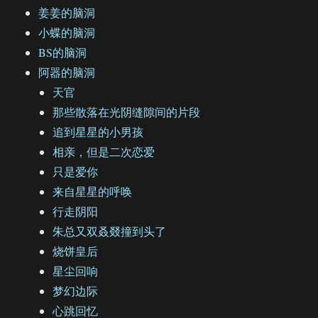
姜姜的脑洞
小蝶的脑洞
BS的脑洞
阿器的脑洞
天官
那些散落在光阴缝隙间的片段
追到星星的小男孩
相亲，但是二次恋爱
只是爱你
来自星星的呼唤
行走阴阳
朱总又双叒叕撞到头了
烧饼皇后
星尘回响
梦幻边际
心跳回忆