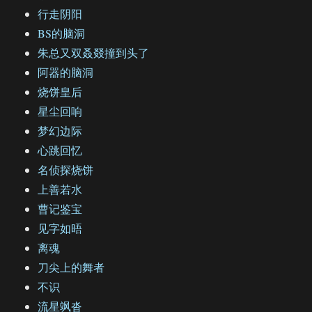
行走阴阳
BS的脑洞
朱总又双叒叕撞到头了
阿器的脑洞
烧饼皇后
星尘回响
梦幻边际
心跳回忆
名侦探烧饼
上善若水
曹记鉴宝
见字如晤
离魂
刀尖上的舞者
不识
流星飒沓