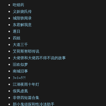
吃错药
义妖烧氏传
城隍轶闻录
东君解我意
逐日
四姐
大道三千
艾荷斯努耶传说
大佬饼和大佬四不得不说的故事
旧欢似梦
南城旧事
3+1=5?!
江湖夜雨十年灯
假凤虚凰
非饼四短篇合集
胆小鬼侦探和性冷淡助手