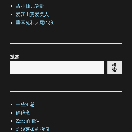
孟小仙儿算卦
爱江山更爱美人
垂耳兔和大尾巴狼
搜索
搜
索
一些汇总
碎碎念
Zone的脑洞
炸鸡薯条的脑洞