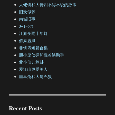
大佬饼和大佬四不得不说的故事
旧欢似梦
南城旧事
3+1=5?!
江湖夜雨十年灯
假凤虚凰
非饼四短篇合集
胆小鬼侦探和性冷淡助手
孟小仙儿算卦
爱江山更爱美人
垂耳兔和大尾巴狼
Recent Posts