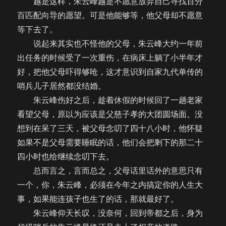
越是这样，朱云峰越是不愿意放弃自己寻找百分
百匹配向导的愿望。可是他能够等，他父母却不愿意
等下去了。
说起来其实也不怪他的父母，朱云峰大约一年前
出任务的时候受了一次重伤，在病床上躺了小半年才
好，把他父母吓得够呛，这才意识到自家九代单传的
哨兵儿子居然都没结婚。
朱云峰伤好之后，趁着休假的时候回了一趟老家
看望父母，原以为应该是父慈子孝的大团圆场面。没
想到在呆了三天，被父母念叨了四十八小时，他怀疑
如果不是父母需要睡眠的话，他们会把剩下的那二十
四小时也给继续念叨下去。
总而言之，言而总之，父母话里话外的意思只有
一个，你，朱云峰，必须在今年之内搞定你的人生大
事，如果能连孩子也生了的话，那就最好了。
朱云峰仰天长叹，没奈何，回到帝都之后，身为