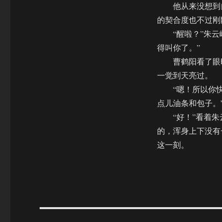
他从来没想到自
的契合度也不过刚
“醒啦？”朱云峰
得叫你了。”
曹鹤阳看了眼时
一觉到天亮过。
“嗯！所以你快
点儿油条和包子。
“好！”看着朱
的，浑身上下没有
这一刻。