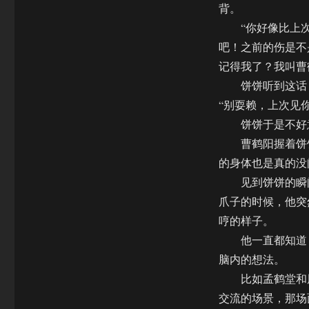
背。
“你好像比上次见
吧！之前的伤是不
记得我了？我叫曹
饼饼听到这话，
“别耍赖，上次见
饼饼于是不好意
曹鹤阳握着饼饼
的身体也是真的没
见到饼饼的瞬间
爪子的时候，他突
哼的样子。
他一直都知道，
脑内的想法。
比如孟鹤堂和周
交流的场景，那场