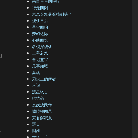
来自星星的呼唤
行走阴阳
朱总又双叒叕撞到头了
烧饼皇后
星尘回响
梦幻边际
心跳回忆
名侦探烧饼
上善若水
闭
曹记鉴宝
见字如晤
离魂
刀尖上的舞者
不识
流星飒沓
吃错药
义妖烧氏传
城隍轶闻录
东君解我意
逐日
四姐
厉
大道三千