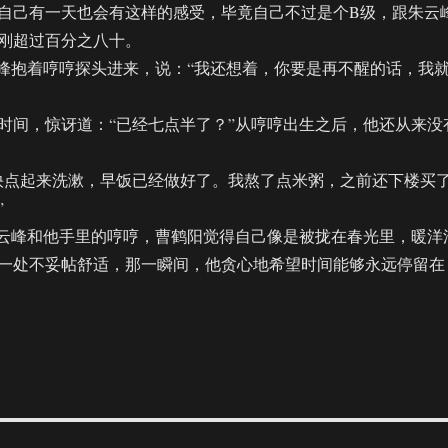
己有一天也会有这样的感受，毕竟自己不过是个B级，跟朱云
刚超过百分之八十。
抱着哼哼探头进来，说：“我还想着，你要是再不醒的话，我
间，惊讶道：“已经七点半了？”从哼哼出生之后，他还从来没
点起来洗漱，早饭已经做好了。我熬了点米粥，之前还下楼买
”
云峰和他手里的哼哼，曹鹤阳觉得自己像是被拢在春光里，暖洋
一处不妥帖舒适，那一瞬间，他贪心地希望时间能够永远停留在