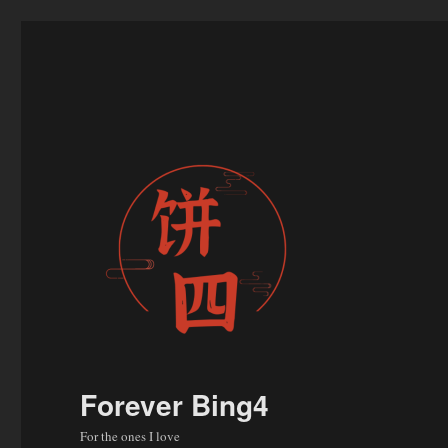
Forever Bing4
For the ones I love