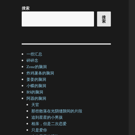
搜索
搜
索
一些汇总
碎碎念
Zone的脑洞
炸鸡薯条的脑洞
姜姜的脑洞
小蝶的脑洞
BS的脑洞
阿器的脑洞
天官
那些散落在光阴缝隙间的片段
追到星星的小男孩
相亲，但是二次恋爱
只是爱你