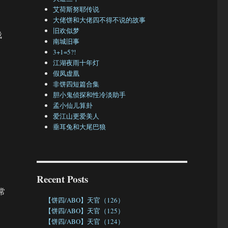
艾荷斯努耶传说
大佬饼和大佬四不得不说的故事
旧欢似梦
栽
南城旧事
3+1=5?!
江湖夜雨十年灯
假凤虚凰
非饼四短篇合集
胆小鬼侦探和性冷淡助手
孟小仙儿算卦
爱江山更爱美人
垂耳兔和大尾巴狼
Recent Posts
常
【饼四/ABO】天官（126）
【饼四/ABO】天官（125）
【饼四/ABO】天官（124）