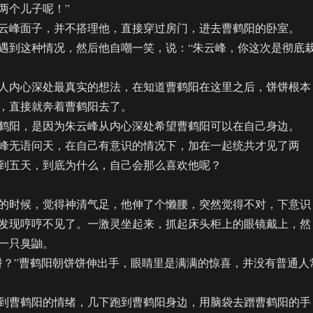
两个儿子呢！”
峰面子，并不搭理他，直接穿过房门，进去曹鹤阳的卧室。
到这种情况，然后他自嘲一笑，说：“朱云峰，你这次是彻底
内心深处最真实的想法，在知道曹鹤阳在这里之后，饼饼根本
，直接就奔着曹鹤阳去了。
阳，是因为朱云峰从内心深处希望曹鹤阳可以在自己身边。
无语问天，在自己有意识的情况下，加在一起统共才见了两
到五天，到底为什么，自己会那么喜欢他呢？
时候，觉得神清气足，他伸了个懒腰，突然觉得不对，下意识
发现哼哼不见了。一激灵坐起来，抓起床头柜上的眼镜戴上，然
一只臭鼬。
？”曹鹤阳朝饼饼伸出手，眼睛里是满满的惊喜，并没有普通人
曹鹤阳的情绪，几下跑到曹鹤阳身边，用脑袋去蹭曹鹤阳的手