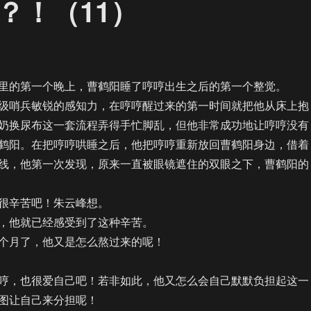
5？！（11）
的第一个晚上，曹鹤阳睡了哼哼出生之后的第一个整觉。
哨兵敏锐的感知力，在哼哼醒过来的第一时间就把他从床上抱
奶换尿布这一套流程弄得手忙脚乱，但他非常成功地让哼哼没有
鹤阳。在把哼哼哄睡之后，他把哼哼重新放回曹鹤阳身边，借着
线，他第一次发现，原来一直被眼镜遮住的双眼之下，曹鹤阳的
辛苦吧！朱云峰想。
他就已经感受到了这种辛苦。
月了，他又是怎么熬过来的呢！
，也很爱自己吧！若非如此，他又怎么会自己默默负担起这一
图让自己来分担呢！