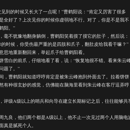
到的时候又长大了一点呢！”曹鹤阳说：“肯定又厉害了很多
是全好了？上次见你的时候你虚弱地不行。对了，你是不是我不
鹤阳。”
毫不犹豫地翻身躺倒，曹鹤阳笑着摸了摸它的肚子，然后说：
你的时候，你受伤最严重的是四肢和爪子，翻肚皮给我看干嘛？”
思地重新翻回来，举起爪子给曹鹤阳看。
雪白的前爪，仔细地看了看，说：“恢复地很不错。看来朱云
问题了。”
，曹鹤阳就知道哼哼肯定是被朱云峰抱到外面去了。拉着饼饼
然有种很玄妙的感觉，仿佛能在脑海里看到朱云峰在客厅逗弄哼
评级A级以上的哨兵和向导在建立长期标记之后，往往能够共
九良，他们两个都是A级以上，他不止一次见过两个人用脑电
面真是腻死个人。