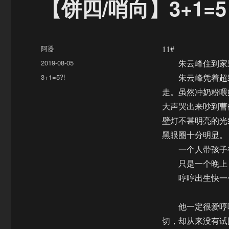
【饼四/哨向】3+1=
作
阿器
11#
者
发
2019-08-05
朱云峰住到家里
布
分
3+1=5?!
朱云峰凭着超级
于
类
走。虽然冲奶粉喂
大声哭出来吵到曹
壁灯不甚明亮的光
黑眼圈十分明显。
一个人带孩子很
只是一个晚上，
哼哼出生快一个
他一定很爱哼哼
切，却从来没有试