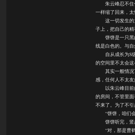
朱云峰忍不住伸
一样缩了回来，太
这一切发生的太
子上，把自己的精
饼饼是一只黑白
线是白色的。与自
自从成长为S级
的空间里不太会这
其实一般情况下
感，任何人不太友
以朱云峰目前的
的房间，不管里面
不来了。为了不引
“饼饼，咱们会
饼饼听完，竖起
“对，那是曹鹤阳