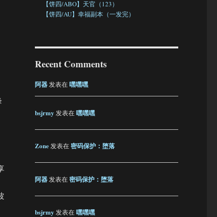
【饼四/ABO】天官（123）
【饼四/AU】幸福副本（一发完）
Recent Comments
阿器
嘿嘿嘿
发表在
峰
bsjrmy
嘿嘿嘿
发表在
Zone
密码保护：堕落
发表在
享
阿器
密码保护：堕落
发表在
波
bsjrmy
嘿嘿嘿
发表在