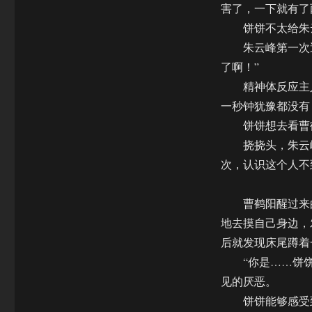
害了，一下就有了
饼饼不太给朱云
朱云峰第一次遇
了啊！”
精神体反应主人
一秒钟犹豫都没有
饼饼想去看曹鹤
挠挠头，朱云峰
次，认识这个人不
曹鹤阳醒过来的
地去摸自己身边，
后就发现床尾蹲着
“你是……饼饼
见的厌恶。
饼饼能够感受到