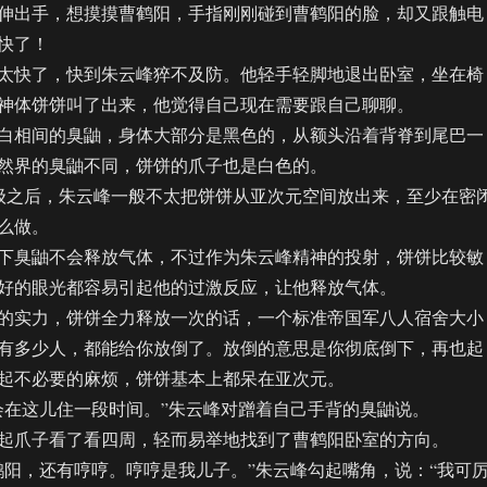
出手，想摸摸曹鹤阳，手指刚刚碰到曹鹤阳的脸，却又跟触电
快了！
快了，快到朱云峰猝不及防。他轻手轻脚地退出卧室，坐在椅
神体饼饼叫了出来，他觉得自己现在需要跟自己聊聊。
相间的臭鼬，身体大部分是黑色的，从额头沿着背脊到尾巴一
然界的臭鼬不同，饼饼的爪子也是白色的。
之后，朱云峰一般不太把饼饼从亚次元空间放出来，至少在密
么做。
臭鼬不会释放气体，不过作为朱云峰精神的投射，饼饼比较敏
好的眼光都容易引起他的过激反应，让他释放气体。
实力，饼饼全力释放一次的话，一个标准帝国军八人宿舍大小
有多少人，都能给你放倒了。放倒的意思是你彻底倒下，再也起
起不必要的麻烦，饼饼基本上都呆在亚次元。
在这儿住一段时间。”朱云峰对蹭着自己手背的臭鼬说。
爪子看了看四周，轻而易举地找到了曹鹤阳卧室的方向。
，还有哼哼。哼哼是我儿子。”朱云峰勾起嘴角，说：“我可