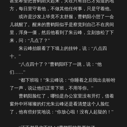
甚至希望把曹鹤阳关起来，关在只有自己才知道的地
方，每日里守着他，不做其他任何事，只是守着他。
或许是沙发上毕竟不太舒服，曹鹤阳小憩了一会
儿就醒了。醒来的曹鹤阳似乎是察觉到自己不在房间
里，浑身一僵，然后他看到了朱云峰，立刻放松了下
来，问：“几点了？”
朱云峰抬眼看了下墙上的挂钟，说：“八点四
十。”
“八点四十了？”曹鹤阳吓了一跳，说：“他
们……”
“都下班啦！”朱云峰说：“你睡着之后我出去吩咐
了一声，说让他们正常下班，不用等你。”
曹鹤阳脸红了，哪怕是办公室里没有开灯，借着
窗外中环璀璨的灯光朱云峰还是看清楚这个人脸红
了，他有些好笑地说：“你放心啦！没有人起疑的！”