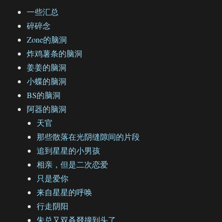
一些汇总
碎碎念
Zone的脑洞
炸鸡薯条的脑洞
姜姜的脑洞
小蝶的脑洞
BS的脑洞
阿器的脑洞
天官
那些散落在光阴缝隙间的片段
追到星星的小男孩
相亲，但是二次恋爱
只是爱你
来自星星的呼唤
行走阴阳
朱总又双叒叕撞到头了