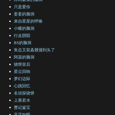
只是爱你
姜姜的脑洞
来自星星的呼唤
小蝶的脑洞
行走阴阳
BS的脑洞
朱总又双叒叕撞到头了
阿器的脑洞
烧饼皇后
星尘回响
梦幻边际
心跳回忆
名侦探烧饼
上善若水
曹记鉴宝
见字如晤