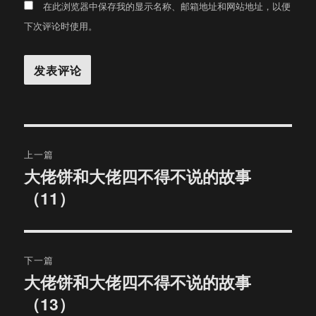
在此浏览器中保存我的显示名称、邮箱地址和网站地址，以便
下次评论时使用。
文
上一篇
章
大佬饼和大佬四不得不说的故事
上
（11）
篇
导
文
航
章：
下一篇
大佬饼和大佬四不得不说的故事
下
（13）
篇