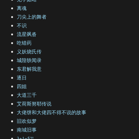
离魂
刀尖上的舞者
不识
流星飒沓
吃错药
义妖烧氏传
城隍轶闻录
东君解我意
逐日
四姐
大道三千
艾荷斯努耶传说
大佬饼和大佬四不得不说的故事
旧欢似梦
南城旧事
3+1=5?!