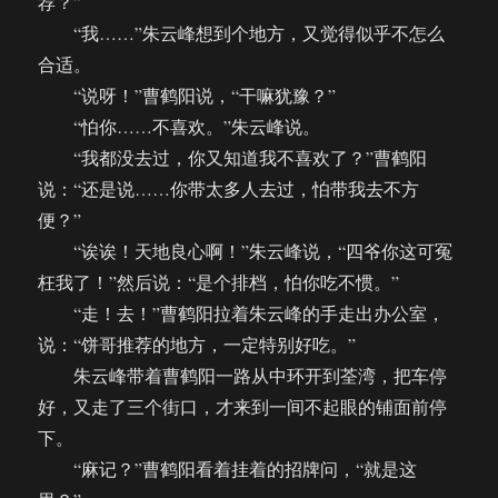
荐？”
“我……”朱云峰想到个地方，又觉得似乎不怎么
合适。
“说呀！”曹鹤阳说，“干嘛犹豫？”
“怕你……不喜欢。”朱云峰说。
“我都没去过，你又知道我不喜欢了？”曹鹤阳
说：“还是说……你带太多人去过，怕带我去不方
便？”
“诶诶！天地良心啊！”朱云峰说，“四爷你这可冤
枉我了！”然后说：“是个排档，怕你吃不惯。”
“走！去！”曹鹤阳拉着朱云峰的手走出办公室，
说：“饼哥推荐的地方，一定特别好吃。”
朱云峰带着曹鹤阳一路从中环开到荃湾，把车停
好，又走了三个街口，才来到一间不起眼的铺面前停
下。
“麻记？”曹鹤阳看着挂着的招牌问，“就是这