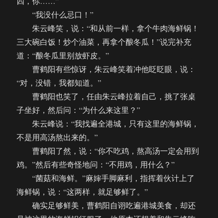
四，你……”
“我没什么忌口！”
朱云峰笑，说：“和从前一样，拿个牛肉海鲜锅！
三大碗白饭！炒个油菜，再拿个酿冬瓜！”说完补充
道：“酿冬瓜里别放虾皮。”
曹鹤阳有些惊讶，朱云峰笑着冲他眨眨眼，说：
“对，没错，我都知道。”
曹鹤阳也笑了，任由朱云峰拉着自己，挑了张桌
子坐好，然后问：“为什么来这里？”
朱云峰说：“我找遍全港城，只有这里的海鲜锅，
不是用高汤熬出来的。”
曹鹤阳了然，说：“你不吃鸡，熬高汤一定会用到
鸡。”然后有些奇怪地问：“不用鸡，用什么？”
“菌菇和海鲜。”麻婶手脚麻利，指挥着伙计上了
海鲜锅，说：“这两样，就足够鲜了。”
确实足够鲜美，曹鹤阳自诩吃遍港城美食，却还