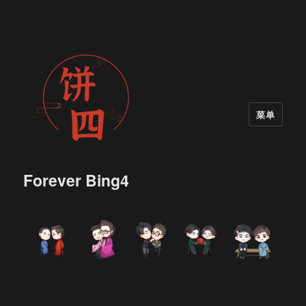
菜单
Forever Bing4