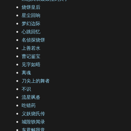
烧饼皇后
星尘回响
梦幻边际
心跳回忆
名侦探烧饼
上善若水
曹记鉴宝
见字如晤
离魂
刀尖上的舞者
不识
流星飒沓
吃错药
义妖烧氏传
城隍轶闻录
东君解我意