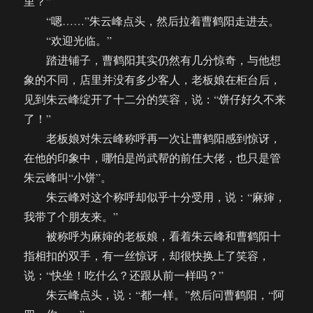
里？”
“嗯……”朱云峰点头，然后拉着曹鹤阳走进去。
“欢迎光临。”
踏进铺子，曹鹤阳其实仍然有几分惊奇，与他想
象的不同，店里并没有多少客人，老板娘在柜台后，
见到朱云峰绽开了十二分的笑容，说：“饼仔好久不来
了！”
老板娘对朱云峰称呼再一次让曹鹤阳感到惊讶，
在他的印象中，哪怕是尚武帮的前任大佬，也只是管
朱云峰叫“小饼”。
朱云峰对这个称呼却似乎十分受用，说：“麻婶，
我带了个朋友来。”
被称呼为麻婶的老板娘，看着朱云峰和曹鹤阳十
指相扣的双手，有一丝惊讶，却很快换上了笑容，
说：“快坐！吃什么？还跟从前一样吗？”
朱云峰点头，说：“都一样。”然后问曹鹤阳，“阿