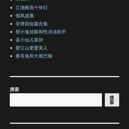
江湖夜雨十年灯
假凤虚凰
非饼四短篇合集
胆小鬼侦探和性冷淡助手
孟小仙儿算卦
爱江山更爱美人
垂耳兔和大尾巴狼
搜索
搜
索