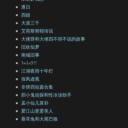
逐日
四姐
大道三千
艾荷斯努耶传说
大佬饼和大佬四不得不说的故事
旧欢似梦
南城旧事
3+1=5?!
江湖夜雨十年灯
假凤虚凰
非饼四短篇合集
胆小鬼侦探和性冷淡助手
孟小仙儿算卦
爱江山更爱美人
垂耳兔和大尾巴狼