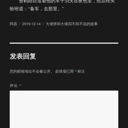
曹鹤阳目送着他的车子消失在夜色里，然后转头
吩咐道：“备车，去那里。”
作
发
分
阿器
2019-12-14
大佬饼和大佬四不得不说的故事
者
布
类
于
发表回复
您的邮箱地址不会被公开。
必填项已用
*
标注
评论
*