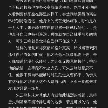
朱云峰知道自己有些失态，哪怕再喜欢曹鹤阳，
也不应该拉着他在办公室就做这件事。然而刚刚他醒
来看到曹鹤阳坐在那里的样子，突然间就觉得他离自
己特别特别遥远。他身上的光芒无比耀眼，哪怕是在
千万人中，朱云峰都有自信能够一眼就找到他，可是
他离开自己也特别遥远，哪怕就在自己触手可及的地
方，可朱云峰就是觉得自己抓不住这个人。
这样的感觉来得突然却格外真实，所以当曹鹤阳
抓住自己衣领的时候，他才会毫不犹豫地吻下去。朱
云峰知道他没什么经验，才会毫无顾忌撩拨他，挑起
他的欲望。这手段不怎么光彩，可朱云峰就是忍不
住。他恨不得自己能够时时刻刻进入曹鹤阳，仿佛只
有这样他才能确认这个人是自己的，不会一觉醒来才
发现这只是一场梦。
朱云峰从未对其他人有过如此强烈的感觉，患得
患失到甚至不能冷静思考的地步，若是可以的话，他