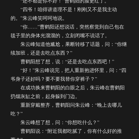
“还不都是你不好！”曹鹤阳的脸更红了。
“四爷！咱得讲道理不是！刚刚又不是我主动
的。”朱云峰笑呵呵地说。
“你……”曹鹤阳还想说话，突然察觉到自己包在
毯子里的身体光溜溜的，立刻闭嘴不说话了。
朱云峰知道他尴尬，果断转移了话题，问：“你继
续加班，还是去吃点东西？”
曹鹤阳想了想，说：“还是去吃点东西吧！”
“好！”朱云峰说完，把人重新抱进怀里，问：“四
爷身子还好吗？要不要我替你穿裤子？”
在成功换来曹鹤阳的白眼之后，朱云峰在曹鹤阳
扔烟灰缸之前，起身躲到门边。
重新穿戴整齐，曹鹤阳问朱云峰：“晚上去哪儿
吃？”
朱云峰想了想，问：“你想吃什么？”
曹鹤阳说：“附近我都吃腻了，你有什么好的推