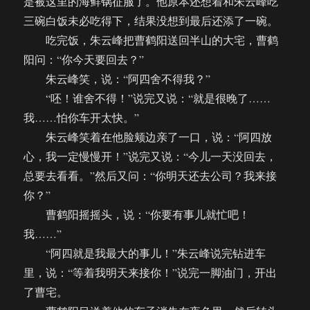
是被这里的海鲜锅征服了。他原本还想着和朱云峰吃
三碗白饭未必吃得下，结果没想到最后还添了一碗。
吃完饭，朱云峰把曹鹤阳送回半山的大宅，曹鹤
阳问：“你今天要回去？”
朱云峰笑，说：“阿四舍不得我？”
“呸！谁舍不得！”说完又说：“就是很晚了……
我……怕你车开太快。”
朱云峰笑着在他脸颊边亲了一口，说：“阿四放
心，我一定慢慢开！”说完又说：“今儿一天没回去，
总要去看看。”然后又问：“你明天还去公司？我来接
你？”
曹鹤阳摇摇头，说：“你要有事儿就忙吧！
我……”
“阿四就是我最大的事儿！”朱云峰说完钻进车
里，说：“等着我明天来接你！”说完一脚油门，开出
了曹宅。