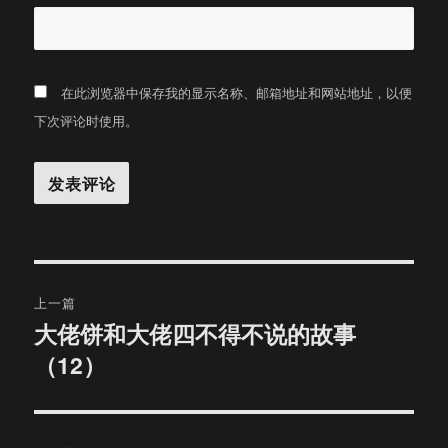
在此浏览器中保存我的显示名称、邮箱地址和网站地址，以便
下次评论时使用。
文
上一篇
章
大佬饼和大佬四不得不说的故事
上
（12）
篇
导
文
航
章：