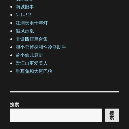
南城旧事
3+1=5?!
江湖夜雨十年灯
假凤虚凰
非饼四短篇合集
胆小鬼侦探和性冷淡助手
孟小仙儿算卦
爱江山更爱美人
垂耳兔和大尾巴狼
搜索
搜
索