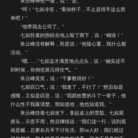
朱云峰神色一僵，说：“是。”
“呵！”七叔冷笑，“看你样子，不止是得手这么简
单吧！”
“他带我去公司了。”
七叔拄着的拐杖在地上敲了两下，说：“糊涂！”
朱云峰没有解释，而是说：“他疑心重，我什么都
没动。”
“嗯……”七叔这才满意地点点头，说：“确实还不
到时候，你倒也算沉得住气。”
朱云峰笑笑，说：“干爹教得好！”
七叔叹口气，说：“我老了，不行了！”然后似是
感慨，又似是叹息，说：“我跟姓曹的斗了一辈子，他
什么性子我最清楚。我知道他，他也知道我。”
朱云峰扶着七叔坐下，拿起桌上的雪茄。七叔摇
摇头，示意不用，然后继续说：“我们这一行，说到底
就是贼，总要在兵手下讨生活。郭sir人好，我们就过