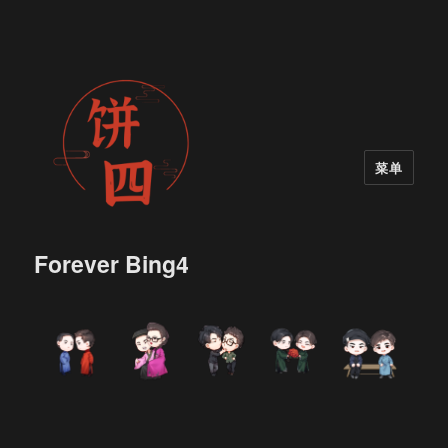
菜单
Forever Bing4