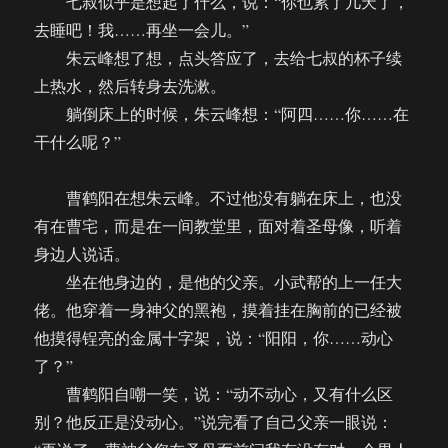
七叔似乎是想起了什么，说：“你也累了几天了，
去睡吧！我……再坐一会儿。”
朱云峰想了想，点头答应了，去给七叔的杯子续
上热水，然后转身去洗漱。
躺倒床上的时候，朱云峰想：“阿四……你……在
干什么呢？”
曹鹤阳在想朱云峰。不过他没有躺在床上，也没
有在曹宅，而是在一间教堂里，面对着圣母像，听着
身边人说话。
坐在他身边的，是他的父亲。小武帮的上一任大
佬。他穿着一身神父的黑袍，摸着挂在胸前的已经被
他摸得锃亮的金属十字架，说：“阳阳，你……动心
了？”
曹鹤阳自嘲一笑，说：“动不动心，又有什么区
别？他反正是没动心。”说完看了自己父亲一眼说：