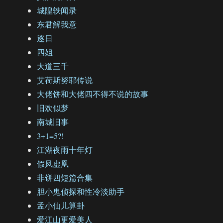
城隍轶闻录
东君解我意
逐日
四姐
大道三千
艾荷斯努耶传说
大佬饼和大佬四不得不说的故事
旧欢似梦
南城旧事
3+1=5?!
江湖夜雨十年灯
假凤虚凰
非饼四短篇合集
胆小鬼侦探和性冷淡助手
孟小仙儿算卦
爱江山更爱美人