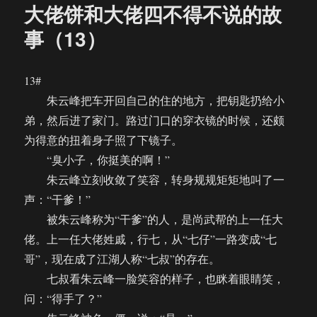
大佬饼和大佬四不得不说的故
事（13）
13#
朱云峰把车开回自己的住的地方，把钥匙扔给小
弟，然后进了家门。路过门口的穿衣镜的时候，还颇
为得意的扭着身子照了下镜子。
“臭小子，你挺美的啊！”
朱云峰立刻收敛了笑容，转身规规矩矩地叫了一
声：“干爹！”
被朱云峰称为“干爹”的人，是尚武帮的上一任大
佬。上一任大佬姓戚，行七，从“七仔”一路变成“七
哥”，现在成了江湖人称“七叔”的存在。
七叔看朱云峰一脸笑容的样子，也眯着眼睛笑，
问：“得手了？”