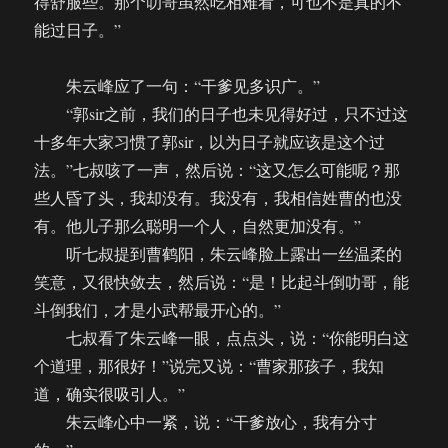
得舒服些。那个叻哥虽然吃相难看，可也不是真的不
能过日子。”
朱云峰应了一句：“干爹见多识广。”
“郭sir之前，我们的日子也未见得好过，只不过这
十多年大家习惯了郭sir，以为日子就应该是这个过
法。”七叔咳了一声，然后说：“这又怎么可能呢？那
些人昏了头，我却没有。我没有，我相信姓曹的也没
有。他儿子那么聪明一个人，自然更加没有。”
听七叔提到曹鹤阳，朱云峰脸上露出一丝温柔的
笑意，又很快敛去，然后说：“是！比起斗倒叻哥，能
斗倒我们，才是小武帮最开心的。”
七叔看了朱云峰一眼，点点头，说：“你能明白这
个道理，那很好！”说完又说：“曹家那孩子，我知
道，确实很吸引人。”
朱云峰心中一紧，说：“干爹放心，我有分寸