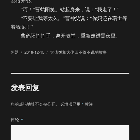
都很开心。”
“呵！”曹鹤阳笑。站起身来，说：“我走了！”
“不要让我等太久。”曹神父说：“你妈还在瑞士等
着我呢！”
曹鹤阳挥挥手，离开教堂，重新走进黑夜里。
作
发
分
阿器
2019-12-15
大佬饼和大佬四不得不说的故事
者
布
类
于
发表回复
您的邮箱地址不会被公开。
必填项已用
*
标注
评论
*