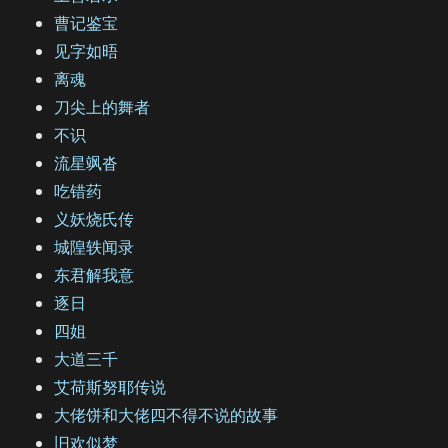
曹记鉴宝
见字如晤
离魂
刀尖上的舞者
不识
流星飒沓
吃错药
义妖烧氏传
城隍轶闻录
东君解我意
逐日
四姐
大道三千
艾荷斯努耶传说
大佬饼和大佬四不得不说的故事
旧欢似梦