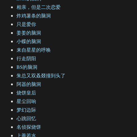
相亲，但是二次恋爱
炸鸡薯条的脑洞
只是爱你
姜姜的脑洞
小蝶的脑洞
来自星星的呼唤
行走阴阳
BS的脑洞
朱总又双叒叕撞到头了
阿器的脑洞
烧饼皇后
星尘回响
梦幻边际
心跳回忆
名侦探烧饼
上善若水