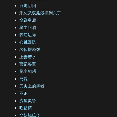
行走阴阳
朱总又双叒叕撞到头了
烧饼皇后
星尘回响
梦幻边际
心跳回忆
名侦探烧饼
上善若水
曹记鉴宝
见字如晤
离魂
刀尖上的舞者
不识
流星飒沓
吃错药
义妖烧氏传