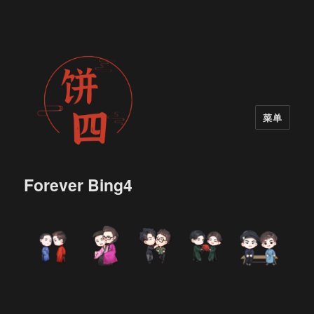
菜单
Forever Bing4