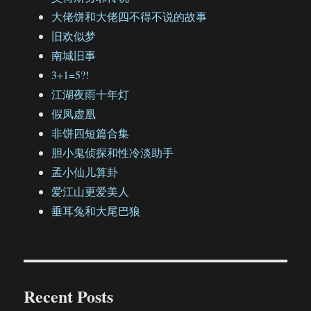
大佬饼和大佬四不得不说的故事
旧欢似梦
南城旧事
3+1=5?!
江湖夜雨十年灯
假凤虚凰
非饼四短篇合集
胆小鬼侦探和性冷淡助手
孟小仙儿算卦
爱江山更爱美人
垂耳兔和大尾巴狼
Recent Posts