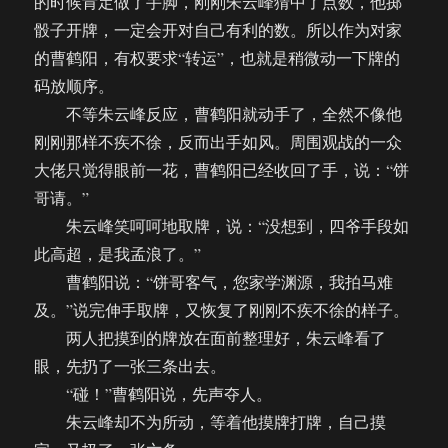
的时候肯定做了手脚，刚刚朱云峰猜中了点数，他掷
骰子开牌，一定会开对自己有利的数。所以作为对家
的曹鹤阳，有权要求“转运”，也就是稍微动一下牌的
码放顺序。
不等朱云峰反应，曹鹤阳就动手了，全然不像他
刚刚那样不疾不徐，反而出手如风。周围观战的一众
大佬只觉得眼前一花，曹鹤阳已经收回了手，说：“饼
哥请。”
朱云峰笑呵呵地取牌，说：“没想到，四爷手段如
此高超，是我孟浪了。”
曹鹤阳说：“饼哥客气，您家学渊源，我拍马难
及。”说完伸手取牌，又恢复了刚刚不疾不徐的样子。
两人把摸到的牌放在面前整理好，朱云峰看了
眼，先扔了一张三条出去。
“碰！”曹鹤阳说，先声夺人。
朱云峰却不为所动，等着他摸牌打牌，自己摸