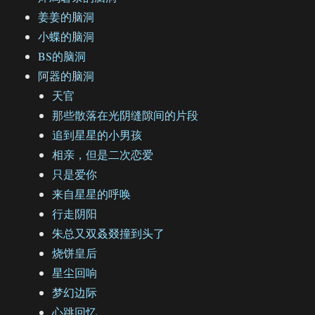
姜姜的脑洞
小蝶的脑洞
BS的脑洞
阿器的脑洞
天官
那些散落在光阴缝隙间的片段
追到星星的小男孩
相亲，但是二次恋爱
只是爱你
来自星星的呼唤
行走阴阳
朱总又双叒叕撞到头了
烧饼皇后
星尘回响
梦幻边际
心跳回忆