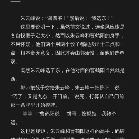
——”
朱云峰说：“谢四爷！”然后说：“我选东！”
这里要说明一下，虽然前文说过，选坐风应该是
各自投骰子定大小，然而以朱云峰和曹鹤阳的身手，
不用怀疑，他们两个用两个骰子都能投出十二点和一
点，根本毫无意义，因此才会由郭sir投，而他们选单
双。
既然朱云峰选了东，在他对面的曹鹤阳当然就是
西。
郭sir把骰子交给朱云峰，朱云峰一把掷下，说：
“巧了，又是九点，开门前。”说完，打算从自己门前
那一条牌里开始摸牌。
“等等！”曹鹤阳说，“饼哥，按规矩，我转个
运。”
这也是规矩，朱云峰和曹鹤阳这样的高手，码牌