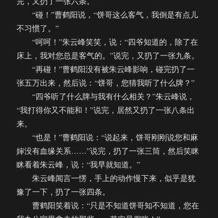
完，又扔了一张六条。
“碰！”曹鹤阳说，“饼哥这么客气，我倒是有点儿
不习惯了。”
“呵呵！”朱云峰笑笑，说：“四爷知道的，除了在
床上，我对您总是客气的。”说完，又扔了一张九条。
“再碰！”曹鹤阳没有被朱云峰影响，碰完扔了一
张五万出来，然后说：“饼哥，您猜我听了什么牌？”
“四爷听了什么牌与我有什么相关？”朱云峰说，
“我打得你又不能和！”说完，居然又扔了一张八条出
来。
“也是！”曹鹤阳说：“说起来，饼哥刚刚说您和麻
婶没有血缘关系……”说完，扔了一张三筒，然后笑眯
眯看着朱云峰，说：“我早就知道。”
朱云峰闻言一愣，手上的动作慢下来，似乎是犹
豫了一下，扔了一张四条。
曹鹤阳笑着说：“只是不知道饼哥知不知道，您在