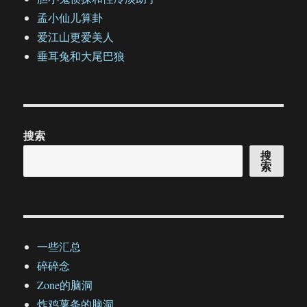
孟小仙儿算卦
爱江山更爱美人
垂耳兔和大尾巴狼
搜索
搜
索
一些汇总
碎碎念
Zone的脑洞
炸鸡薯条的脑洞