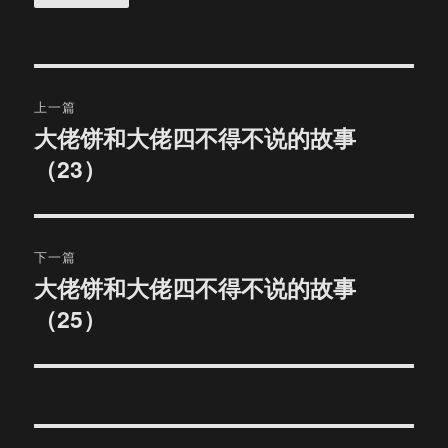
文
上一篇
章
大佬饼和大佬四不得不说的故事
上
（23）
篇
导
文
航
章：
下一篇
大佬饼和大佬四不得不说的故事
下
（25）
篇
文
章：