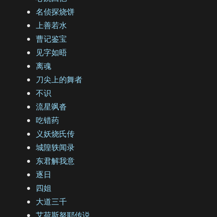
名侦探烧饼
上善若水
曹记鉴宝
见字如晤
离魂
刀尖上的舞者
不识
流星飒沓
吃错药
义妖烧氏传
城隍轶闻录
东君解我意
逐日
四姐
大道三千
艾荷斯努耶传说