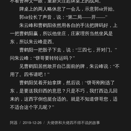
不看曹神父一眼，重新关注起牌桌上的战局。
牌桌上的两人略休息了一会儿，示意郭sir开始。
郭sir拉长了声音，说：“第二局——开——”
朱云峰和曹鹤阳依然用各自的手法把牌码好，上
一把曹鹤阳赢，所以他坐庄，庄家理所当然坐风是
东，所以朱云峰是西。
曹鹤阳一把骰子下去，说：“三四七，开对门。”
问朱云峰：“饼哥要转转运吗？”
见曹鹤阳居然敢开自己面前的牌，朱云峰说：“不
用了。四爷请吧！”
曹鹤阳笑着开始拿牌，然后说：“饼哥刚刚选了
东，是要送我归西的意思？只是不巧，我打西边儿回
来的，这西字倒也挺合适的。就是不知道饼哥您，适
不适合这个字儿呢？”
作
发
分
阿器
2019-12-26
大佬饼和大佬四不得不说的故事
者
布
类