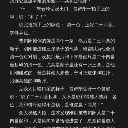
我办公室里拿走的那些——其实是假账！”
“什……”朱云峰话没出口，曹鹤阳一拍手上的
牌，说：“和了！”
说完推到手上的牌说：“清一色，正好二十四番。
饼哥承让。”
曹鹤阳推倒的牌是两个一条，然后是二三四条的
顺子。刚刚他连碰三张条子的气势，谁都以为他会做
清一色对对胡，没想到最后和下来居然只是二十四番
最起码的清一色。尤其是顺子里还有一张三条，是他
刚刚碰过的，若是其他人来选，宁可把这张牌杠掉，
另选其他的牌听张。
见众人目瞪口呆的样子，曹鹤阳绽开一个笑容，
说：“说了二十四番起和，又不是说和得越大越好！各
位，我和饼哥赌得不是钱，是谁先赢下两局！”
众人恍然大悟，这才发现刚刚被曹鹤阳又是二十
四番起和，又是风向算番给绕进去了，总觉得番越大