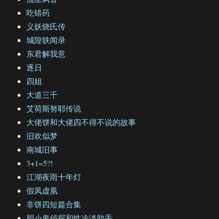
吃错药
义妖烧氏传
城隍轶闻录
东君解我意
逐日
四姐
大道三千
艾荷斯努耶传说
大佬饼和大佬四不得不说的故事
旧欢似梦
南城旧事
3+1=5?!
江湖夜雨十年灯
假凤虚凰
非饼四短篇合集
胆小鬼侦探和性冷淡助手