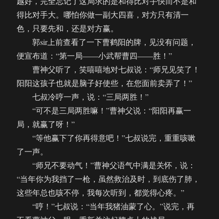
越好，完全忘记了这局求的是和得比对手快而不是和
得比对手大。哪怕你做一副大四喜，对方只有清一
色，只要先和，还是对方赢。
郭sir上前查看了一下曹鹤阳的牌，见没有问题，
便宣布道：“第一局——小武帮曹四——胜！”
曹神父听了，笑嘻嘻地对七叔说：“师兄见笑了！
阳阳这孩子也就是脑子好使些，在您面前卖弄了！”
七叔冷哼一声，说：“三局两胜！”
“可不是三局两胜嘛！”曹神父说：“阳阳再赢一
局，就赢了呀！”
“等他赢下了你再得意吧！”七叔说完，重重咳嗽
了一声。
“师兄不要动气！”曹神父语气中满是关怀，说：
“当年你为我挡了一枪，虽然救治及时，到底伤了肺，
这些年总也咳不停，我每次听到，都觉得心疼。”
“哼！”七叔说：“当年我猪油蒙了心。”说完，再