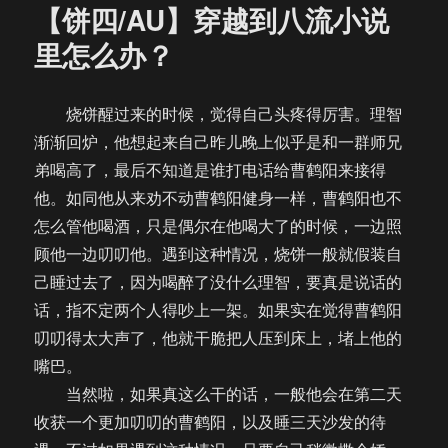
【饼四/AU】穿越到八流小说
里怎么办？
烧饼醒过来的时候，觉得自己头疼得厉害。理智
渐渐回炉，他想起来自己昨儿晚上似乎是和一群师兄
弟喝高了，最后不知道是谁打电话给曹鹤阳来接得
他。如同他从来劝不动曹鹤阳健身一样，曹鹤阳也不
怎么管他喝酒，只是偶尔在他喝大了的时候，一边照
顾他一边叨叨他。遇到这种情况，烧饼一般就假装自
己睡过去了，因为喝醉了没什么理智，要真是说话的
话，指不定两个人得吵上一架。如果实在觉得曹鹤阳
叨叨得太大声了，他就干脆把人压到床上，堵上他的
嘴巴。
当然啦，如果真这么干的话，一般他会在第二天
收获一个更加叨叨的曹鹤阳，以及睡三天沙发的待