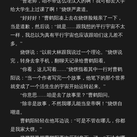
“曹老师，咱不带这么埋汰人的啊！我可都去大学
给大学生上过课了啊！”烧饼严肃道。
“好好好！”曹鹤阳凑上去在烧饼脸颊亲了一下，
当是道歉，然后说：“就是……跟我想的平行宇宙不太
一样，我总以为真有平行宇宙也应该跟咱们这儿差不
多。”
烧饼说：“以前大林跟我说过一个理论。”烧饼说
完，转身去拿手机，翻聊天记录给曹鹤阳看。
“你看，这儿写着……”烧饼指着其中一行对曹鹤
阳说：“当一个作者写完一个故事，他笔下的那个世界
就变成了一个活生生的宇宙开始运转起来。”
“你意思……咱是去了故事里？”曹鹤阳问。
“除非是故事，不然我哪儿能当皇帝啊！”烧饼自
嘲道。
曹鹤阳轻轻在他耳边说：“可是不管在哪儿，你都
是我家大饼。”