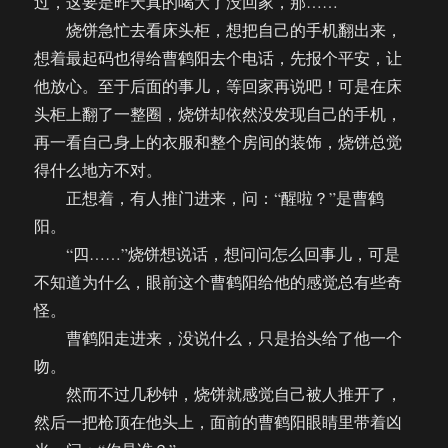
过，这要是昨天真的喝大了没回家，那……
烧饼急忙去看床头柜，想把自己的手机翻出来，
想着最起码也得给曹鹤阳去个电话，先报个平安，让
他放心。至于后面的事儿，等回家再说吧！可是在床
头柜上翻了一整圈，烧饼却依然没发现自己的手机，
再一看自己身上的衣服和整个房间的装饰，烧饼总觉
得什么地方不对。
正想着，有人推门进来，问：“醒啦？”是曹鹤
阳。
“四……”烧饼想说话，想问问怎么回事儿，可是
不知道为什么，眼前这个曹鹤阳给他的感觉总有些奇
怪。
曹鹤阳走进来，没说什么，只是抬头给了他一个
吻。
然而不过几秒钟，烧饼就感觉自己被人推开了，
然后一把枪顶在他头上，面前的曹鹤阳眼睛里带着凶