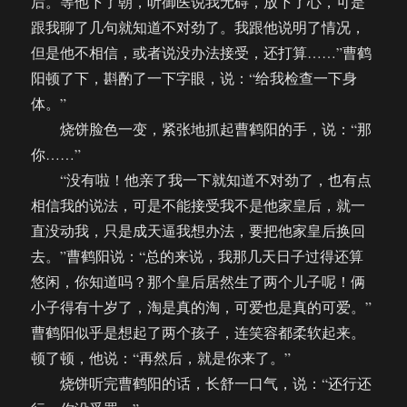
后。等他下了朝，听御医说我无碍，放下了心，可是
跟我聊了几句就知道不对劲了。我跟他说明了情况，
但是他不相信，或者说没办法接受，还打算……”曹鹤
阳顿了下，斟酌了一下字眼，说：“给我检查一下身
体。”
烧饼脸色一变，紧张地抓起曹鹤阳的手，说：“那
你……”
“没有啦！他亲了我一下就知道不对劲了，也有点
相信我的说法，可是不能接受我不是他家皇后，就一
直没动我，只是成天逼我想办法，要把他家皇后换回
去。”曹鹤阳说：“总的来说，我那几天日子过得还算
悠闲，你知道吗？那个皇后居然生了两个儿子呢！俩
小子得有十岁了，淘是真的淘，可爱也是真的可爱。”
曹鹤阳似乎是想起了两个孩子，连笑容都柔软起来。
顿了顿，他说：“再然后，就是你来了。”
烧饼听完曹鹤阳的话，长舒一口气，说：“还行还