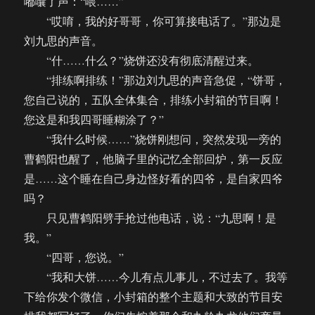
嘟囔了声：“喂……”
“哎唷，我的好哥哥，你可算接电话了。”那边是
刘九思的声音。
“什……什么？”烧饼还没有彻底清醒过来。
“排练啊排练！”那边刘九思的声音急促，“饼哥，
您自己说的，五队全体集合，排练小封箱的节目啊！
您这是和我四哥睡糊涂了？”
“我什么时候……”烧饼刚想问，突然发现一旁的
曹鹤阳也醒了，他脑子里的记忆全部回炉，第一反应
是……这个睡在自己身边怪好看的四爷，是自家四爷
吗？
只见曹鹤阳劈手抢过他电话，说：“九思啊！是
我。”
“四哥，您说。”
“我和大饼……今儿有点儿事儿，不过去了。我等
下给你发个微信，小封箱的整个主题和大致的节目安