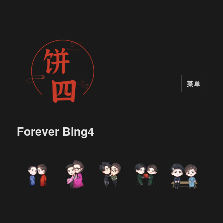
菜单
Forever Bing4