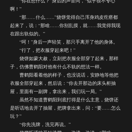
“你在想什么？”身后的声音问，“似乎很不专心
啊！”
“那……什么……”烧饼觉得自己浑身鸡皮疙瘩都
起来了，说：“那啥……你别乱摸，就……我觉得我现
在跟出轨似的。”
“呵！”身后一声轻笑，那只手离开了他的身体。
“行了，把衣服穿起来吧！”
烧饼如蒙大赦，立刻把衣服全部穿了起来，那样
子，仿佛曹鹤阳对他有什么不轨的想法一样。
曹鹤阳看着他的样子，也没说话，安静地等他把
衣服全部穿起来，然后说：“你去开那边的床头柜抽
屉，里面有一副牌，拿出来，我们玩一局。”
虽然不知道曹鹤阳到底打得是什么主意，烧饼还
是听话地去开了抽屉，把牌拿出来，问：“要……怎么
玩？”
“你先洗牌，洗完再说。”