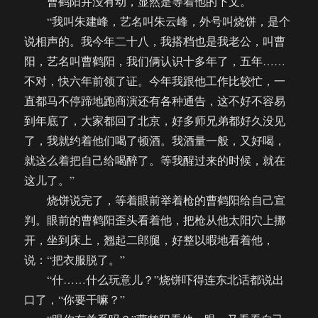
曹鹤阳并没有动，显然是等着他的下文。
“我叫朱建峰，艺名叫朱云峰，外号叫烧饼，是个
说相声的。我今年二十八，我搭档也是我老公，叫曹
阳，艺名叫曹鹤阳，我们俩认识十多年了，五年……
不对，快六年前领了证。今年我跟他工作比较忙，一
直都马不停蹄地跑商演还有各种通告，这不好不容易
到年底了，大家都回了北京，好多师兄弟都好久没见
了，我就约着他们喝了顿酒。我酒量一般，又好喝，
就这么着把自己给喝醉了。等我醒过来的时候，就在
这儿了。”
烧饼说完了，等着眼前举着枪的曹鹤阳给自己宣
判。眼前的曹鹤阳歪头看着他，把枪从他太阳穴上挪
开，坐到床上，翘起二郎腿，好整以暇地看着他，
说：“把衣服脱了。”
“什……什么玩意儿？”烧饼吓得连东北话都说出
口了，“你要干嘛？”