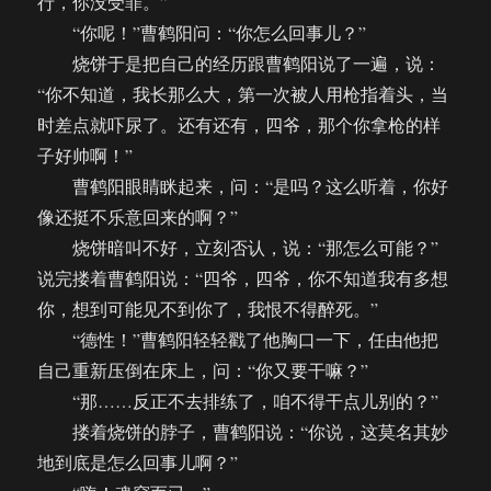
行，你没受罪。”
“你呢！”曹鹤阳问：“你怎么回事儿？”
烧饼于是把自己的经历跟曹鹤阳说了一遍，说：
“你不知道，我长那么大，第一次被人用枪指着头，当
时差点就吓尿了。还有还有，四爷，那个你拿枪的样
子好帅啊！”
曹鹤阳眼睛眯起来，问：“是吗？这么听着，你好
像还挺不乐意回来的啊？”
烧饼暗叫不好，立刻否认，说：“那怎么可能？”
说完搂着曹鹤阳说：“四爷，四爷，你不知道我有多想
你，想到可能见不到你了，我恨不得醉死。”
“德性！”曹鹤阳轻轻戳了他胸口一下，任由他把
自己重新压倒在床上，问：“你又要干嘛？”
“那……反正不去排练了，咱不得干点儿别的？”
搂着烧饼的脖子，曹鹤阳说：“你说，这莫名其妙
地到底是怎么回事儿啊？”