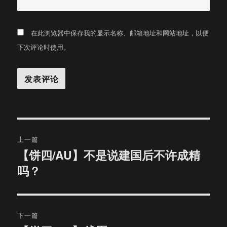
在此浏览器中保存我的显示名称、邮箱地址和网站地址，以便
下次评论时使用。
文
上一篇
章
【饼四/AU】不是说建国后不许成精
上
吗？
篇
导
文
航
章：
下一篇