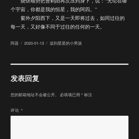
烧饼顺势把曹鹤阳再次压到身下，说：“无论在哪
个宇宙，你都是我的恒星，我的阿四。”
窗外夕阳西下，又是一天即将过去，如同过往的
每一天，又好像不同于过往的任何的一天。
作
发
分
阿器
2020-01-13
追到星星的小男孩
者
布
类
于
发表回复
您的邮箱地址不会被公开。
必填项已用
*
标注
评论
*