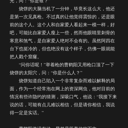
光，问：“你是谁？”
烧饼的大脑当机了一分钟，毕竟长这么大，他还
是第一次见真枪。不过真的让他觉得震惊的，还是眼
前的这个人。这个人和自家爱人看起来一模一样，好
吧，可能比自家爱人瘦上一些，然而他眼睛里刺骨的
寒意和煞气，是自家爱人绝对不会有的。虽然阿四在
台下也挺冷的，但也绝没有这个样子，仿佛一眼就能
把人戳个窟窿。
“问你话呢！”举着枪的曹鹤阳又用枪口顶了一下
烧饼的太阳穴，问：“你是什么人？”
烧饼知道自己陷入一个非常复杂而难以解释的局
面，作为一个经常泡在网上的资深网虫，他对目前的
情况有些许隐约的猜测，深吸口气，他说：“我接下来
说的话，可能有点儿难以相信，但是请你相信，我说
得一定是实话。”