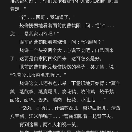
排我都写好了，你们先按着那个和九龄九龙他们商量
着定。”
“行……四哥，我知道了。”
烧饼愣愣地看着面前的曹鹤阳，问：“那个……
您……是我家四爷吧！”
眼前的曹鹤阳看着烧饼，问：“你谁啊？”
烧饼一个头变两个大，心说不会吧，自己回来
了，这要是自家阿四没回来，这可怎么是好。
眼前的曹鹤阳见烧饼愣愣的样子，笑了笑，说：
“你背段儿报菜名来听听。”
烧饼这会儿还有点儿晕，下意识地开始背：“蒸羊
羔、蒸熊掌、蒸鹿尾儿、烧花鸭、烧雏鸡、烧子鹅，
卤猪、卤鸭、酱鸡、腊肉、松花、小肚儿……”
“晾肉、香肠儿，什锦苏盘儿、熏鸡白肚儿、清蒸
八宝猪、江米酿鸭子……”曹鹤阳跟着一起背下去。
背到这里，两个人相视一笑。