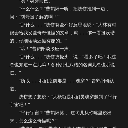
“嗨！魂穿而已。”
“什么什么？”曹鹤阳一听，把烧饼推到一边，
问：“饼哥挺了解的啊！”
“那什么……”烧饼有些不好意思地说：“大林有时
候会给我发些奇奇怪怪的文章，就……乍一看挺没谱
的，仔细读读还挺有趣的。”
“哦！”曹鹤阳淡淡应一声。
“那什么……”烧饼挠挠头，说：“看多了吧！我这
总也知道一点儿嘛！各种乱七八糟的名词儿总也听说
过。”
“所以……我们之前那是……魂穿？”曹鹤阳确认
道。
烧饼想了想说：“大概就是我们灵魂穿越到了平行
宇宙吧！”
“平行宇宙？”曹鹤阳笑，“这词儿从你嘴里说出
来，怎么这么奇怪呢？”