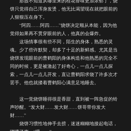
那股不知道从哪里来的桂花香味更加浓郁了，烧
饼只觉得自己浑身发烫，他无比渴望现在就把眼前的
人狠狠压在身下。
“阿四……阿四……”烧饼决定顺从本能，因为他
觉得如果再不贯穿眼前的人，他真的会爆炸。
这场情事很有些不同，陌生的身体，熟悉的灵
魂。少了些许默契，却多了十足的新鲜感。尤其是当
烧饼发现眼前的曹鹤阳的身体构造和他熟悉的完全不
同的时候，更是被激起了好奇心，一点儿一点儿探
索，一点儿一点儿开发，直让曹鹤阳求饶了许多次才
罢手。他也就搂着曹鹤阳心满意足地睡去。
这一觉烧饼睡得很是香甜，直到被一阵急促的铃
声吵醒。“发大财……发大财……饼哥带你发大
财……”
烧饼习惯性地伸手去捞，迷迷糊糊地接起电话，