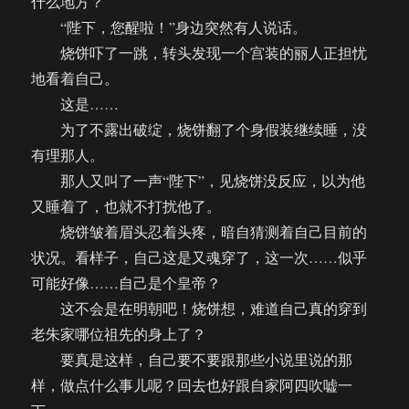
什么地方？
“陛下，您醒啦！”身边突然有人说话。
烧饼吓了一跳，转头发现一个宫装的丽人正担忧
地看着自己。
这是……
为了不露出破绽，烧饼翻了个身假装继续睡，没
有理那人。
那人又叫了一声“陛下”，见烧饼没反应，以为他
又睡着了，也就不打扰他了。
烧饼皱着眉头忍着头疼，暗自猜测着自己目前的
状况。看样子，自己这是又魂穿了，这一次……似乎
可能好像……自己是个皇帝？
这不会是在明朝吧！烧饼想，难道自己真的穿到
老朱家哪位祖先的身上了？
要真是这样，自己要不要跟那些小说里说的那
样，做点什么事儿呢？回去也好跟自家阿四吹嘘一