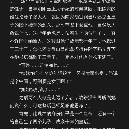
了。”这个声音似乎有些许放肆，“娘娘本就是个跋扈
的性子，当年刚刚当上太子妃的时候就随手把陈家的
姐姐指给了张大人，就因为陈家动过跟当时还是五皇
子的陛下结亲的念头。那时节陛下爱重他，自然没人
敢说什么。这些年他也是，仗着生下两位皇子，一直
不许陛下纳新人。这转眼他们成亲都十年了，他都过
了三十了，怎么还觉得自己能拿捏得住陛下吗？陛下
在御书房都歇了三天了。一定是对他有什么不满了。”
“可是……即使如此……”
“妹妹怕什么？你年轻貌美，又是大家出身，虽说
是个中庸，可到底是女子啊！”
“姐姐快别说了……”
之后两个人似是走远了几步，烧饼没有再听到她
们说什么，可这些话已经足够他思考了。
首先，他现在的身份似乎是一个皇帝，还有一个
给自己生了两个儿子，成亲十年的皇后。