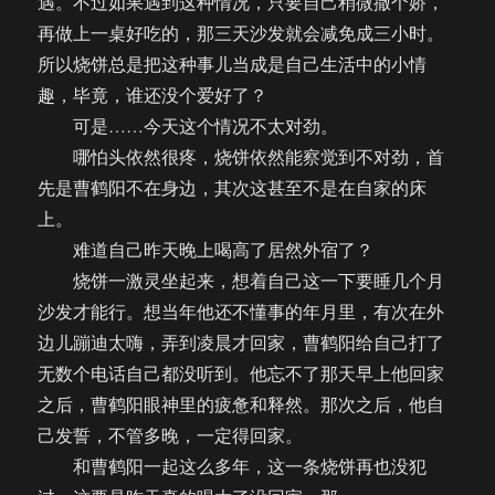
遇。不过如果遇到这种情况，只要自己稍微撒个娇，
再做上一桌好吃的，那三天沙发就会减免成三小时。
所以烧饼总是把这种事儿当成是自己生活中的小情
趣，毕竟，谁还没个爱好了？
可是……今天这个情况不太对劲。
哪怕头依然很疼，烧饼依然能察觉到不对劲，首
先是曹鹤阳不在身边，其次这甚至不是在自家的床
上。
难道自己昨天晚上喝高了居然外宿了？
烧饼一激灵坐起来，想着自己这一下要睡几个月
沙发才能行。想当年他还不懂事的年月里，有次在外
边儿蹦迪太嗨，弄到凌晨才回家，曹鹤阳给自己打了
无数个电话自己都没听到。他忘不了那天早上他回家
之后，曹鹤阳眼神里的疲惫和释然。那次之后，他自
己发誓，不管多晚，一定得回家。
和曹鹤阳一起这么多年，这一条烧饼再也没犯