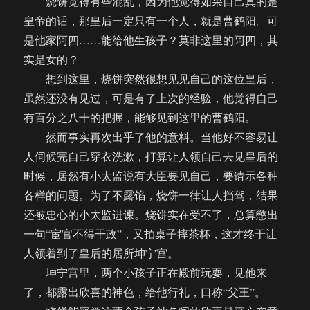
烧饼觉得有些混乱，因为他觉得如果自己真的是
皇帝的话，那皇后一定只有一个人，就是曹鹤阳。可
是他家阿四……能给他生孩子？莫非这里的阿四，其
实是女的？
想到这里，烧饼突然很想见见自己的这位皇后，
虽然还没有见过，可是有了上次的经验，他觉得自己
有百分之八十的把握，能够见到这里的曹鹤阳。
然而事实再次出乎了他的意料。当他好不容易让
人伺候完自己穿衣洗漱，打算让人领自己去见皇后的
时候，居然有小太监说有大臣要见自己，要请示各种
各样的问题。为了不露馅，烧饼一律让人挡驾，结果
还被忠心的小太监进谏。烧饼实在受不了，总算憋出
一句“宦官不得干政”，又拍桌子摔茶杯，这才终于让
人领着到了皇后的居所坤宁宫。
坤宁宫里，两个小孩子正在殿前玩耍，见他来
了，都露出欣喜的神色，给他行礼，口称“父王”。