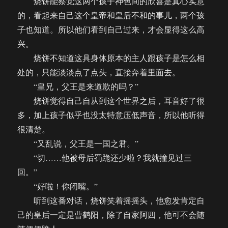
烧饼能察觉这两个孩子神色间的欣喜是真心实意
的，看起来自己这个皇帝和皇后不和的事儿，两个孩
子也知道。所以他们看到自己过来，才会显得这么高
兴。
烧饼不知道这具身体原本的主人跟孩子是怎么相
处的，只能淡淡点了点头，直接奔着里面去。
“皇兄，父王是来道歉的吗？”
烧饼觉得自己自从到这个世界之后，耳音好了很
多，加上孩子似乎也没太特意压低声音，所以他听得
很清楚。
“又乱说，父王是一国之君。”
“切……他被母后罚跪还少啦？我就撞见过三
回。”
“好啦！你闭嘴。”
听到这番对话，烧饼笑着摇摇头，他愈发肯定自
己的皇后一定是曹鹤阳，除了自家阿四，他可不会随