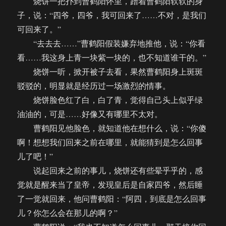
烧饼一把扑到曹鹤阳怀里，蹭着曹鹤阳软软的身
子，说：“四爷，四爷，我可回来了……不对，是我们
可回来了。”
“去去去……”曹鹤阳假装嫌弃地推他，说：“你看
看……我这身上青一块紫一块的，也不知道谁干的。”
烧饼一听，掀开被子去看，果然曹鹤阳身上斑斑
驳驳的，明显就是经历过一场激烈的情事。
烧饼脸色红了白，白了青，觉得自己头上似乎绿
油油的，可是……好像又有哪里不太对。
曹鹤阳见他脸色，就知道他在想什么，说：“你傻
啊！想想我们回来之前在哪里，就能猜到是怎么回事
儿了吧！”
说起回来之前的事儿，烧饼还有些晕乎乎的，感
觉就是醒来当了皇帝，发现皇后是自家四爷，然后睡
了一觉就回来，他问曹鹤阳：“阿四，到底是怎么回事
儿？你怎么会在那儿的啊？”