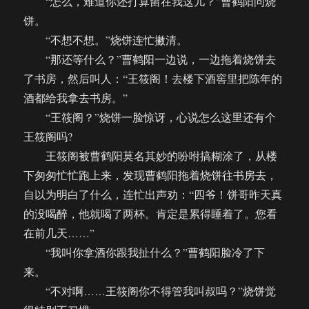
“怎么，难道你还打算留在我这儿？”曹鹤阳问烧
饼。
“不想不想。”烧饼连忙撇清。
“那还等什么？”曹鹤阳一边说，一边拖着烧饼去
了书房，然后叫人：“王筱阁！去楼下酒窖里把陈年的
酒都给我拿去书房。”
“王筱阁？”烧饼一脸惊讶，心说怎么这里还有个
王筱阁吗?
王筱阁被曹鹤阳莫名其妙的吩咐搞糊涂了，从楼
下匆匆忙忙跑上来，发现曹鹤阳拖着烧饼往书房去，
自以为明白了什么，连忙出声劝：“四爷！饼哥昨天真
的没喝醉，他就喝了两杯。肯定是累得睡着了。您看
在前几天……”
“我叫你拿酒你跟我扯什么？”曹鹤阳脸冷了下
来。
“不对啊……王筱阁你不得管我叫叔吗？”烧饼觉