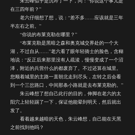
朱云峰似乎是沉吟了一下，问：“你说这个事儿是
在三四年前？”
老六仔细想了想，说：“差不多……应该就是三年
半左右之前。”
“你说的布莱克勒在哪里？”
“布莱克勒是黑暗之森和奥克城交界处的一个大
湖，不过自从……”老六看了眼年轻骑士的脸色，含糊
地说：“反正后来那里没有人疏浚，慢慢变成了一个沼
泽，附近的兵营什么的都废弃了。不过还算在城里。
您顺着城里的主路一直朝北走到尽头，左转之后会看
到一个三岔路口，中间那条小路就是去布莱克勒的。”
朱云峰想了想自己此行的目的，伸脚在老六的太
阳穴上轻轻踢了一下，保证他能晕到明天，然后就出
发了。
看着越来越暗的天色，朱云峰想，自己能在天黑
之前找到他吗？