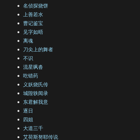
名侦探烧饼
上善若水
曹记鉴宝
见字如晤
离魂
刀尖上的舞者
不识
流星飒沓
吃错药
义妖烧氏传
城隍轶闻录
东君解我意
逐日
四姐
大道三千
艾荷斯努耶传说