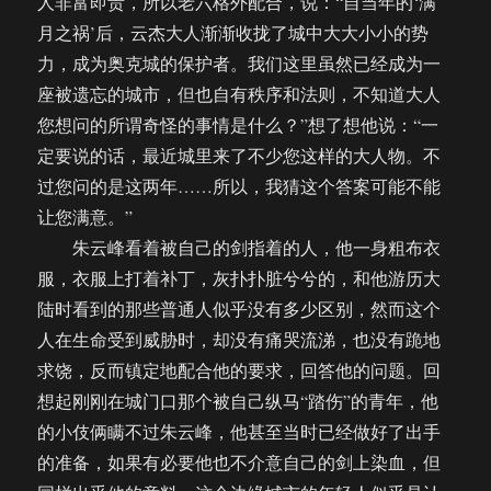
人非富即贵，所以老六格外配合，说：“自当年的‘满
月之祸’后，云杰大人渐渐收拢了城中大大小小的势
力，成为奥克城的保护者。我们这里虽然已经成为一
座被遗忘的城市，但也自有秩序和法则，不知道大人
您想问的所谓奇怪的事情是什么？”想了想他说：“一
定要说的话，最近城里来了不少您这样的大人物。不
过您问的是这两年……所以，我猜这个答案可能不能
让您满意。”
朱云峰看着被自己的剑指着的人，他一身粗布衣
服，衣服上打着补丁，灰扑扑脏兮兮的，和他游历大
陆时看到的那些普通人似乎没有多少区别，然而这个
人在生命受到威胁时，却没有痛哭流涕，也没有跪地
求饶，反而镇定地配合他的要求，回答他的问题。回
想起刚刚在城门口那个被自己纵马“踏伤”的青年，他
的小伎俩瞒不过朱云峰，他甚至当时已经做好了出手
的准备，如果有必要他也不介意自己的剑上染血，但