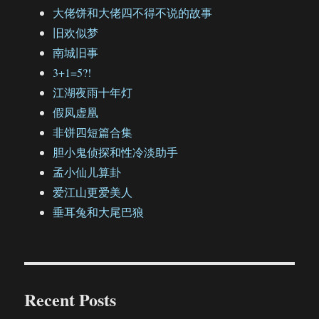
大佬饼和大佬四不得不说的故事
旧欢似梦
南城旧事
3+1=5?!
江湖夜雨十年灯
假凤虚凰
非饼四短篇合集
胆小鬼侦探和性冷淡助手
孟小仙儿算卦
爱江山更爱美人
垂耳兔和大尾巴狼
Recent Posts