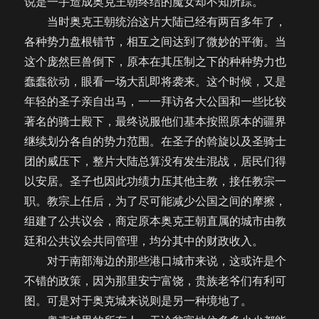
说是一手造成奥克王朝终结的魔女却不知所踪。
当时奥克王朝统治这片大陆已经有两百多年了，
各种势力盘根错节，相互之间达到了微妙的平衡。当
这个庞然巨兽倒下，原本在其压制之下的种种势力也
蠢蠢欲动，眼看一场大乱即将袭来。这个时候，又是
年轻的圣子亲自出马，一一拜访各大公国和一些比较
著名的骑士殿下，最终说服他们基本按照原本的疆界
继续划分各自的势力范围。在圣子的斡旋以及圣骑士
团的威压下，整片大陆总算没有发生混战，居民们得
以安居。圣子也因此功绩力压其他主教，接任教宗一
职。教宗上任后，为了尽可能减少公国之间的摩擦，
组建了公共议会，商定原本奥克王朝直属的城市由教
廷和公共议会共同管理，均分其中的财政收入。
对于南部海边的那些港口城市来说，这或许是个
不错的政策，因为那里安宁富饶，贵族老爷们有利可
图。可是对于奥克城来说则是另一种境地了。