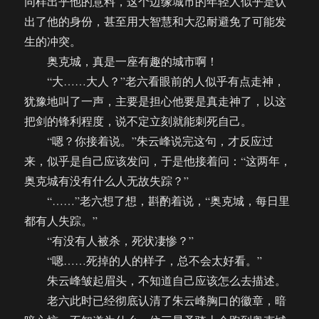
同样出乎他的意料，这个边缘城市的年轻人似乎是认
出了他的身份，甚至用大智慧和大忍耐避免了可能发
生的冲突。
奥克城，真是一座有趣的城市啊！
“大……大人？”老六看眼前的人似乎有点走神，
犹豫地叫了一声，主要是担心他要是真走神了，以这
把剑的锋利程度，说不定立刻就能刺死自己。
“嗯？你接着说。”朱云峰说完这句，才反应过
来，似乎是自己应该发问，于是他接着问：“这两年，
奥克城有没有什么人无故失踪？”
“……”老六想了想，斟酌着说，“奥克城，每日里
都有人失踪。”
“有没有人被杀，死状凄惨？”
“嗯……死掉的人的样子，总不会太好看。”
朱云峰皱起眉头，不知道自己应该怎么去描述。
老六此时已经彻底认清了朱云峰胸口的徽章，暗