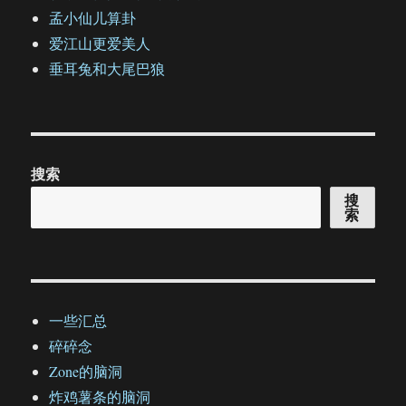
孟小仙儿算卦
爱江山更爱美人
垂耳兔和大尾巴狼
搜索
搜
索
一些汇总
碎碎念
Zone的脑洞
炸鸡薯条的脑洞