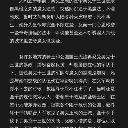
大约五十年前，奥克王朝的皇帝奥克十三世被来
自黑暗之森的魔女迷惑，突然间沉迷于黑魔法，不理
朝政。当时艾荷斯努耶大陆各种天灾肆虐，民不聊
生，他身为皇帝却完全不顾这些，反而一门心思琢磨
一些奇奇怪怪的法术，听说他甚至还不断诱骗人到他
的城堡里去给魔女做实验。
有许多地方的骑士和公国国王无法再忍受奥克十
三世的暴政，纷纷奋起反抗，却屡屡败在他的军队手
下。据说奥克十三世的军队有魔女的黑魔法加持，凡
是与他们交战的队伍伤亡率都特别得高。在义军就要
撑不下去的时候，教廷终于忍不住出手了。当时还是
圣子的现任教宗大人，带领忠于教廷的圣骑士团，在
整个大陆东奔西走，拯救各个陷于危机的公国，最终
终于带领联合大军攻克了奥克王朝的王城。圣子亲手
砍下了奥克十三世的头颅，比较可惜的是，那位可以