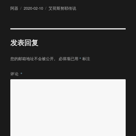
作
发
分
阿器
2020-02-10
艾荷斯努耶传说
者
布
类
于
发表回复
您的邮箱地址不会被公开。
必填项已用
*
标注
评论
*