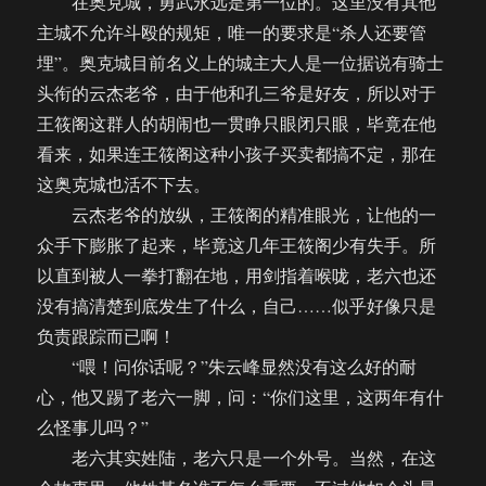
在奥克城，勇武永远是第一位的。这里没有其他
主城不允许斗殴的规矩，唯一的要求是“杀人还要管
埋”。奥克城目前名义上的城主大人是一位据说有骑士
头衔的云杰老爷，由于他和孔三爷是好友，所以对于
王筱阁这群人的胡闹也一贯睁只眼闭只眼，毕竟在他
看来，如果连王筱阁这种小孩子买卖都搞不定，那在
这奥克城也活不下去。
云杰老爷的放纵，王筱阁的精准眼光，让他的一
众手下膨胀了起来，毕竟这几年王筱阁少有失手。所
以直到被人一拳打翻在地，用剑指着喉咙，老六也还
没有搞清楚到底发生了什么，自己……似乎好像只是
负责跟踪而已啊！
“喂！问你话呢？”朱云峰显然没有这么好的耐
心，他又踢了老六一脚，问：“你们这里，这两年有什
么怪事儿吗？”
老六其实姓陆，老六只是一个外号。当然，在这