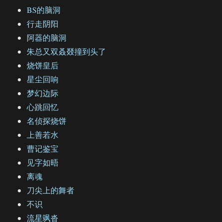
BS的脑洞
行走阴阳
阿器的脑洞
朱总又双叒叕撞到头了
烧饼皇后
星尘回响
梦幻边际
心跳回忆
名侦探烧饼
上善若水
曹记鉴宝
见字如晤
离魂
刀尖上的舞者
不识
流星飒沓