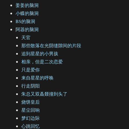
姜姜的脑洞
小蝶的脑洞
BS的脑洞
阿器的脑洞
天官
那些散落在光阴缝隙间的片段
追到星星的小男孩
相亲，但是二次恋爱
只是爱你
来自星星的呼唤
行走阴阳
朱总又双叒叕撞到头了
烧饼皇后
星尘回响
梦幻边际
心跳回忆