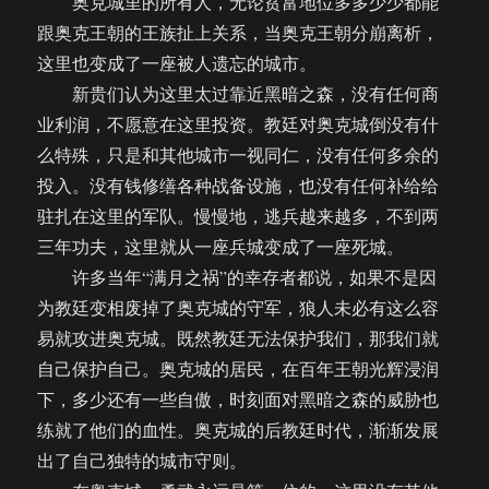
奥克城里的所有人，无论贫富地位多多少少都能
跟奥克王朝的王族扯上关系，当奥克王朝分崩离析，
这里也变成了一座被人遗忘的城市。
新贵们认为这里太过靠近黑暗之森，没有任何商
业利润，不愿意在这里投资。教廷对奥克城倒没有什
么特殊，只是和其他城市一视同仁，没有任何多余的
投入。没有钱修缮各种战备设施，也没有任何补给给
驻扎在这里的军队。慢慢地，逃兵越来越多，不到两
三年功夫，这里就从一座兵城变成了一座死城。
许多当年“满月之祸”的幸存者都说，如果不是因
为教廷变相废掉了奥克城的守军，狼人未必有这么容
易就攻进奥克城。既然教廷无法保护我们，那我们就
自己保护自己。奥克城的居民，在百年王朝光辉浸润
下，多少还有一些自傲，时刻面对黑暗之森的威胁也
练就了他们的血性。奥克城的后教廷时代，渐渐发展
出了自己独特的城市守则。