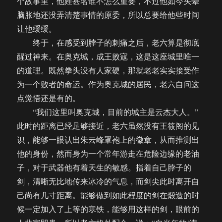
个故事里，他姓甚名谁不怎么重要，不过他如今头晕
脑胀地还没弄清楚事情的原委，所以总要给他些时间
让他缓缓。
终于，在感受到脖子的刺痛之后，老六算是彻底
醒过神来。在奥克城，成王败寇，这是这座城里唯一
的道理。既然拳头没有人家硬，那就老老实实接受作
为一个败者的命运。作为奥克城的居民，老六自问这
点觉悟还是有的。
“我们这里叫奥克城，目前的城主是云杰大人。”
此时的距离已经足够接近，老六虽然没有王筱阁的见
识，能够一眼认出朱云峰罩袍上的徽章，从而推测出
他的身份，然而身为一个常年游走在危险边缘的老油
子，对于武器他有着天生的敏感。指着自己脖子的
剑，清晰无比地传来冰冷的气息，而剑尖此时离开自
己尚有几寸距离。能够做到如此程度的剑在煅造的时
候一定加入了上等的寒铁，能够用这样的剑，眼前的