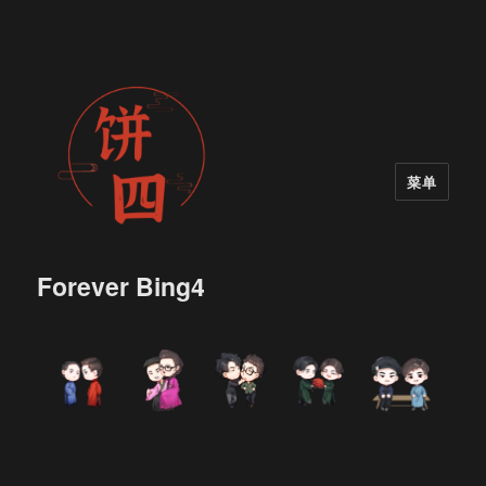
菜单
Forever Bing4