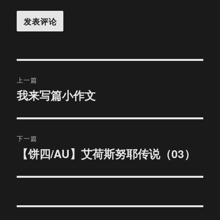
文
上一篇
章
我来写篇小作文
上
篇
导
文
航
章：
下一篇
【饼四/AU】艾荷斯努耶传说（03）
下
篇
文
章：