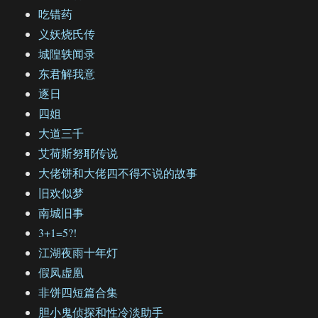
吃错药
义妖烧氏传
城隍轶闻录
东君解我意
逐日
四姐
大道三千
艾荷斯努耶传说
大佬饼和大佬四不得不说的故事
旧欢似梦
南城旧事
3+1=5?!
江湖夜雨十年灯
假凤虚凰
非饼四短篇合集
胆小鬼侦探和性冷淡助手