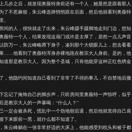
几步之后，就发现奥薇特身前还有一个人，她显然是跟着那人
为了不惹麻烦，朱云峰选择悄悄跟在后面，然后他就看到奥薇特
里。
间的人，很快就走了出来，朱云峰蹑手蹑脚地走到门边，想知
奥薇特一个人，结果发现这扇门或许是太厚了，居然一点儿声音
以防万一，朱云峰略蹲下身子，凑到那个大锁眼儿上，想去看看
果……他看到了奥薇特浑身赤裸地跪在教宗大人身前。是的，他
知道那是教宗大人。因为整个圣城，只有他能穿这种正红色绣金
，他隐约间知道自己看到了非常了不得的事儿，不自禁地后撤
忘记了掩饰自己的脚步声，只听房间里奥薇特一声惊呼，似乎
后是教宗大人的一声暴喝：“什么人？”
一定会被杀死，慌乱中一个劲地朝后退，然后他就觉得自己肩
接下来眼前一黑，就什么都不知道了。
朱云峰躺在一张非常舒适的大床上，他能感受到枕头和被子都