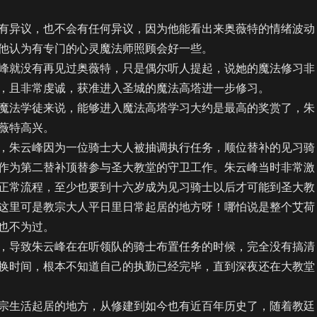
异议，也不会有任何异议，因为他能看出来奥薇特的情绪波动
他认为有专门的心灵魔法师照顾会好一些。
就没有再见过奥薇特，只是偶尔听人提起，说她的魔法修习非
，且非常虔诚，获准进入圣城的魔法高塔进一步修习。
法学徒来说，能够进入魔法高塔学习大约是最高的奖赏了，朱
薇特高兴。
朱云峰因为一位骑士大人被抽调执行任务，顺位替补的见习骑
作为第二替补顶替参与圣大教堂的守卫工作。朱云峰当时非常激
正常流程，至少也要到十六岁成为见习骑士以后才可能到圣大教
这里可是教宗大人平日里日常起居的地方呀！哪怕说是整个艾荷
也不为过。
导致朱云峰在在听领队的骑士布置任务的时候，完全没有搞清
换时间，根本不知道自己的执勤已经完毕，直到深夜还在大教堂
生活起居的地方，从修建到如今也有近百年历史了，随着教廷