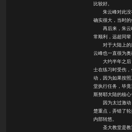
比较好。
朱云峰对此没有
确实很大，当时的
再后来，朱云峰
常顺利，远超同辈
对于大陆上的魔
云峰也一直很为奥
大约半年之后，
士在练习时受伤，
动，因为如果按照
堂执行任务，毕竟
斯努耶大陆的核心
因为太过激动，
楚重点，弄错了轮
内部转悠。
圣大教堂是教宗