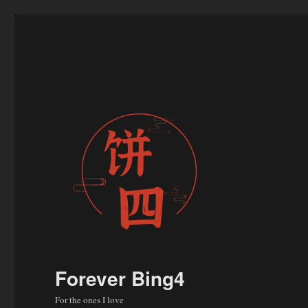
Forever Bing4
For the ones I love