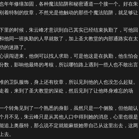
也年年修缮加固，各种魔法陷阱和秘密通道一个接一个。好在朱
别着特制的纹章，不然光是他触动的那些个魔法陷阱，就足够让
里的时候，朱云峰才意识到自己其实已经结束执勤了，可他回
和他同一班执勤的人早就散了，加上圣大教堂的内部通路实在太
功的迷路了。
误闯进来，他倒可以找人求助，可是他这是在执勤，他生怕会
分数，影响他最终的考核，所以哪怕路上遇到一些人也不敢出言
的卫队服饰，身上还有纹章，所以见到他的人也没怎么起疑。
走着，来到了圣大教堂的深处，然后见到了让他终身难忘的场
个转角见到了一个熟悉的身影，虽然只是一个侧脸，但他能认
个月不见，朱云峰只是从其他人口中得到她的消息，心里也很是
能追上奥薇特，那么说不定就能麻烦她带自己从这里出去，这两
上去。