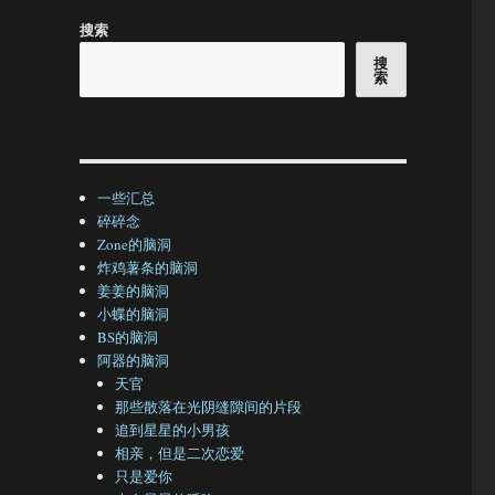
搜索
搜
索
一些汇总
碎碎念
Zone的脑洞
炸鸡薯条的脑洞
姜姜的脑洞
小蝶的脑洞
BS的脑洞
阿器的脑洞
天官
那些散落在光阴缝隙间的片段
追到星星的小男孩
相亲，但是二次恋爱
只是爱你