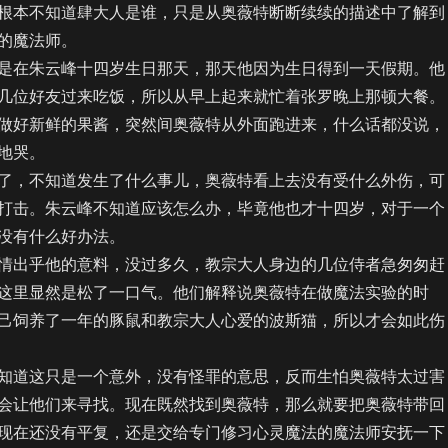
本不知道肆大人是谁，只是从奥薇特断断续续的描述中了解到
的魔法师。
在朱云峰十四岁生日那天，那天他因为生日得到一天假期。他
几位好友过来吃饭，所以从早上起来就忙着张罗晚上那顿大餐。
做好新鲜的果酱，突然间奥薇特从外面跑进来，什么话都没说，
地哭。
，不知道发生了什么事儿，奥薇特看上去没有受什么外伤，可
打击。朱云峰不知道应该怎么办，毕竟他也才十四岁，对于一个
没有什么好办法。
出乎他的意料，没过多久，教宗大人身边的几位侍者急匆匆赶
这里显然是松了一口气。他们解释说奥薇特在做魔法实验的时
己饲养了一年的豚鼠和教宗大人心爱的波斯猫，所以才会如此伤
道这只是一个意外，没有怪罪的意思，反而生怕奥薇特太过害
会让他们来寻找。现在既然找到奥薇特，那么就要把奥薇特带回
现在还没有平复，还是交给专门修习心灵魔法的魔法师安抚一下