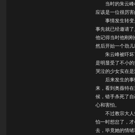
当时的朱云峰根
应该是一位很厉害
事情发生转变是
事先就已经邀请了
他记得当时他刚刚
然后开始一个劲儿
朱云峰被吓坏了
是明显受了不小的
哭泣的少女实在是
后来发生的事情
来，看到奥薇特在
候，错手杀死了自
心和害怕。
不过教宗大人知
怕一时想岔了，才
去，毕竟她的情绪