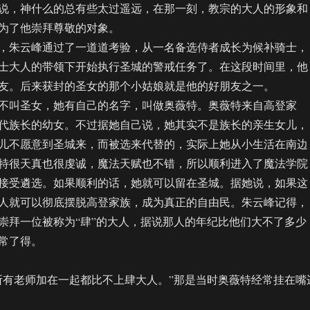
，神什么的总有些太过遥远，在那一刻，教宗的大人的形象和
为了他崇拜尊敬的对象。
朱云峰通过了一道道考验，从一名备选侍者成长为候补骑士，
士大人的带领下开始执行圣城的警戒任务了。在这段时间里，他
友。后来获封的圣女的那个小姑娘就是他的好朋友之一。
叫圣女，她有自己的名字，叫做奥薇特。奥薇特来自高登家
代族长的幼女。不过据她自己说，她其实不是族长的亲生女儿，
儿不愿意到圣城来，而被选来代替的，实际上她从小生活在南边
特很天真也很虔诚，魔法天赋也不错，所以顺利进入了魔法学院
接受遴选。如果顺利的话，她就可以留在圣城。据她说，如果这
人就可以彻底摆脱高登家族，成为真正的自由民。朱云峰记得，
崇拜一位被称为“肆”的大人，据说那人的年纪比他们大不了多少
常了得。
有老师加在一起都比不上肆大人。”那是当时奥薇特经常挂在嘴