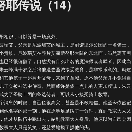
努耶传说（14）
相识，可以算是一场意外。
瑞艾，父亲是尼波瑞艾的城主，是耐诺里尔公国的一名骑士，
小贵族。尼波瑞艾在整片艾荷斯努耶大陆的东北面，虽然离开黑
也已经很偏僻了，自然没有什么出名的魔法师或者武者。因此当
朱云峰满十岁之后将他送去圣城接受教育，是非常乐意的。就这
和其他孩子一起离开父母，来到了圣城。原本他父亲并不觉得自
儿子会被神选中侍奉。然而或许是傻一点儿的人更加虔诚，朱云
成为了圣骑士团的备选侍者，可以从小接受骑士教育。
消息的时候，自己也很高兴，甚至是不敢相信。他至今依然记
到他名字的那一刻，他在原地足足愣了一分钟，直到教宗大人又
，他才从队伍中跑出去，站到教宗大人身后。他原以为自己会因
教宗大人只是笑笑，还慈爱地摸了摸他的头。