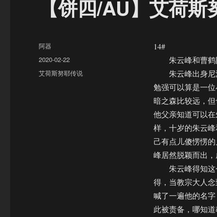
【饼四/AU】艾荷斯
作
阿器
14#
者
发
2020-02-22
朱云峰和曹鹤阳
布
分
艾荷斯努耶传说
朱云峰出身尼波
于
类
勉强可以算是一位
暗之森比较远，但
他父亲知道可以在
样，十岁的朱云峰
己有点儿傻愣愣的
峰居然脱颖而出，
朱云峰得知这个
得，当教宗大人念
喊了一遍他的名字
此被责备，哪知道