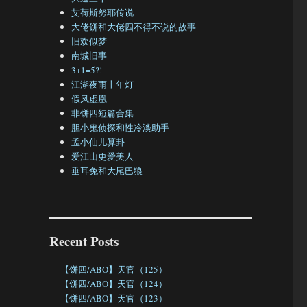
艾荷斯努耶传说
大佬饼和大佬四不得不说的故事
旧欢似梦
南城旧事
3+1=5?!
江湖夜雨十年灯
假凤虚凰
非饼四短篇合集
胆小鬼侦探和性冷淡助手
孟小仙儿算卦
爱江山更爱美人
垂耳兔和大尾巴狼
Recent Posts
【饼四/ABO】天官（125）
【饼四/ABO】天官（124）
【饼四/ABO】天官（123）