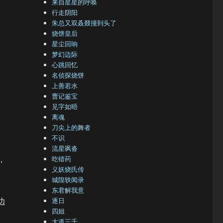
来自星星的呼唤
行走阴阳
朱总又双叒叕撞到头了
烧饼皇后
星尘回响
梦幻边际
心跳回忆
名侦探烧饼
上善若水
曹记鉴宝
见字如晤
离魂
刀尖上的舞者
不识
流星飒沓
，
吃错药
义妖烧氏传
城隍轶闻录
东君解我意
边
逐日
四姐
大道三千