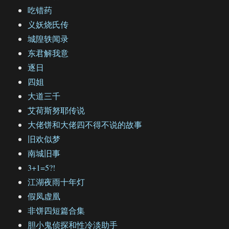
吃错药
义妖烧氏传
城隍轶闻录
东君解我意
逐日
四姐
大道三千
艾荷斯努耶传说
大佬饼和大佬四不得不说的故事
旧欢似梦
南城旧事
3+1=5?!
江湖夜雨十年灯
假凤虚凰
非饼四短篇合集
胆小鬼侦探和性冷淡助手