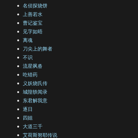
名侦探烧饼
上善若水
曹记鉴宝
见字如晤
离魂
刀尖上的舞者
不识
流星飒沓
吃错药
义妖烧氏传
城隍轶闻录
东君解我意
逐日
四姐
大道三千
艾荷斯努耶传说