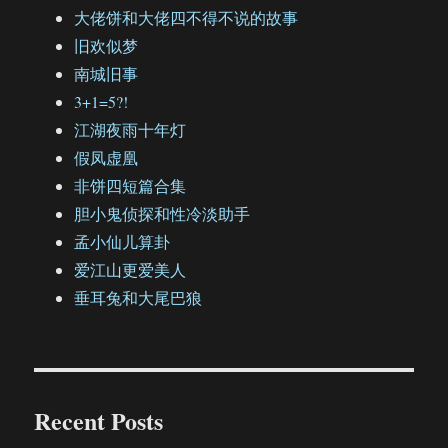
大佬饼和大佬四不得不说的故事
旧欢似梦
南城旧事
3+1=5?!
江湖夜雨十年灯
假凤虚凰
非饼四短篇合集
胆小鬼侦探和性冷淡助手
孟小仙儿算卦
爱江山更爱美人
垂耳兔和大尾巴狼
Recent Posts