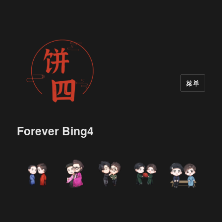
菜单
Forever Bing4