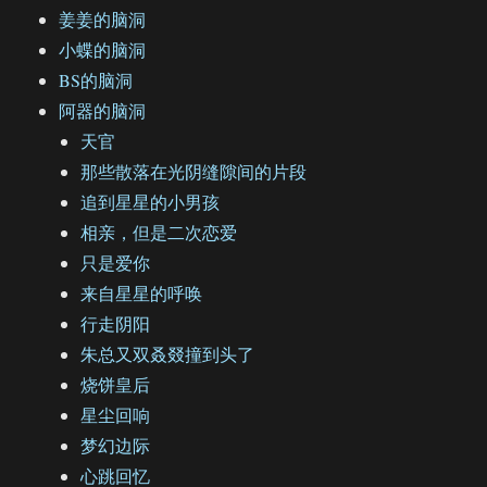
姜姜的脑洞
小蝶的脑洞
BS的脑洞
阿器的脑洞
天官
那些散落在光阴缝隙间的片段
追到星星的小男孩
相亲，但是二次恋爱
只是爱你
来自星星的呼唤
行走阴阳
朱总又双叒叕撞到头了
烧饼皇后
星尘回响
梦幻边际
心跳回忆