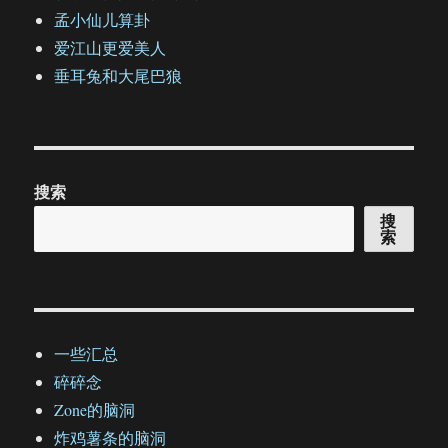
孟小仙儿算卦
爱江山更爱美人
垂耳兔和大尾巴狼
搜索
搜
索
一些汇总
碎碎念
Zone的脑洞
炸鸡薯条的脑洞