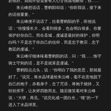
必很好。我或许会需要有人心甘情愿地献祭，你……”
朱云峰想说话，曹鹤阳却说：“你听我说，接下来
的话很重要。”
朱云峰便不说话了，拉着曹鹤阳的手，听他说
话：“你慢慢长大，会看到很多，也会明白很多。你要
保护好你自己。而在圣城，虔诚是最好的保护，你明
白吗？不是忠于你自己的信仰，而是忠于教宗，忠于
教廷的虔诚。”
朱云峰仔细体味着曹鹤阳的话，问：“我……恪守
骑士守则的话，是不是就算是虔诚。”
曹鹤阳点点头，说：“你明白了我的意思，那就最
好了。”说完，将水晶球递给朱云峰，毫不在意地脱下
自己的袍子，赤着身子，念了咒语，将袍子烧掉，又
轻轻挥手，让灰烬四散而去。随后微笑着对朱云峰
说：“大饼，再见。”说完化成一团白光，“嗖”的一下
进入了水晶球里。