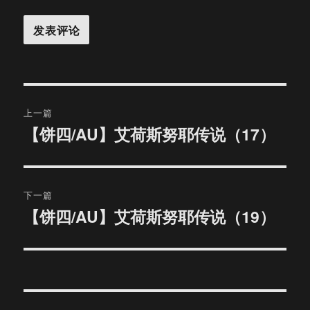
文
上一篇
章
【饼四/AU】艾荷斯努耶传说（17）
上
篇
导
文
航
章：
下一篇
【饼四/AU】艾荷斯努耶传说（19）
下
篇
文
章：