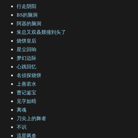
行走阴阳
BS的脑洞
阿器的脑洞
朱总又双叒叕撞到头了
烧饼皇后
星尘回响
梦幻边际
心跳回忆
名侦探烧饼
上善若水
曹记鉴宝
见字如晤
离魂
刀尖上的舞者
不识
流星飒沓