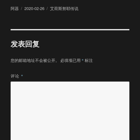
作
发
分
阿器
2020-02-26
艾荷斯努耶传说
者
布
类
于
发表回复
您的邮箱地址不会被公开。
必填项已用
*
标注
评论
*