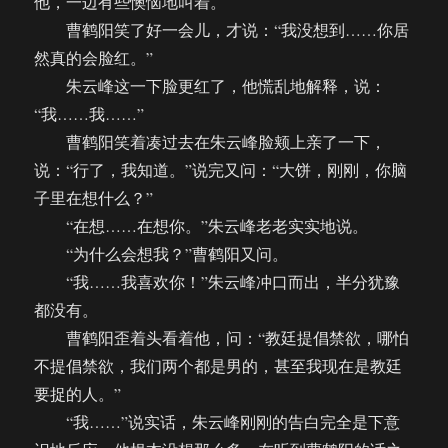
他，一边有些懊恼地叫着。
曹鹤阳笑了好一会儿，才说：“我没想到……你居
然真的会脸红。”
朱云峰这一下脸更红了，他慌乱地解释，说：
“我……我……”
曹鹤阳笑着凑过去在朱云峰脸颊上亲了一下，
说：“行了，我知道。”说完又问：“大饼，刚刚，你脑
子里在想什么？”
“在想……在想你。”朱云峰老老实实地说。
“为什么会想我？”曹鹤阳又问。
“我……我喜欢你！”朱云峰冲口而出，半分犹豫
都没有。
曹鹤阳歪着头看着他，问：“教廷提倡禁欲，哪怕
不提倡禁欲，我们两个都是男的，甚至我现在是教廷
要捉的人。”
“我……”说实话，朱云峰刚刚的告白完全是下意