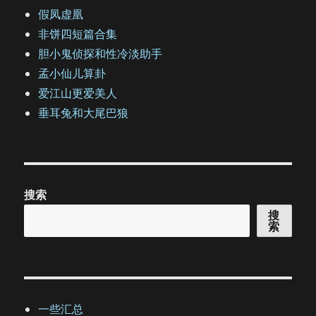
假凤虚凰
非饼四短篇合集
胆小鬼侦探和性冷淡助手
孟小仙儿算卦
爱江山更爱美人
垂耳兔和大尾巴狼
搜索
搜
索
一些汇总