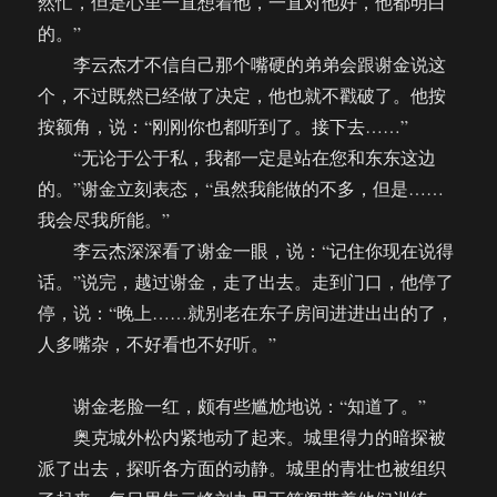
然忙，但是心里一直想着他，一直对他好，他都明白
的。”
李云杰才不信自己那个嘴硬的弟弟会跟谢金说这
个，不过既然已经做了决定，他也就不戳破了。他按
按额角，说：“刚刚你也都听到了。接下去……”
“无论于公于私，我都一定是站在您和东东这边
的。”谢金立刻表态，“虽然我能做的不多，但是……
我会尽我所能。”
李云杰深深看了谢金一眼，说：“记住你现在说得
话。”说完，越过谢金，走了出去。走到门口，他停了
停，说：“晚上……就别老在东子房间进进出出的了，
人多嘴杂，不好看也不好听。”
谢金老脸一红，颇有些尴尬地说：“知道了。”
奥克城外松内紧地动了起来。城里得力的暗探被
派了出去，探听各方面的动静。城里的青壮也被组织