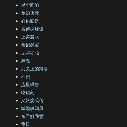
星尘回响
梦幻边际
心跳回忆
名侦探烧饼
上善若水
曹记鉴宝
见字如晤
离魂
刀尖上的舞者
不识
流星飒沓
吃错药
义妖烧氏传
城隍轶闻录
东君解我意
逐日