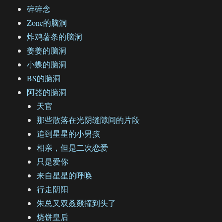
碎碎念
Zone的脑洞
炸鸡薯条的脑洞
姜姜的脑洞
小蝶的脑洞
BS的脑洞
阿器的脑洞
天官
那些散落在光阴缝隙间的片段
追到星星的小男孩
相亲，但是二次恋爱
只是爱你
来自星星的呼唤
行走阴阳
朱总又双叒叕撞到头了
烧饼皇后