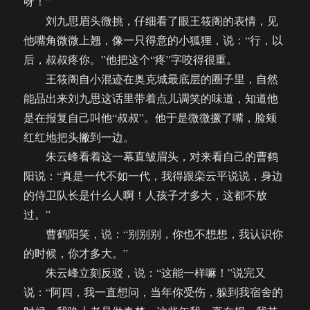
呀！”
刘九思眉头微挑，仔细看了眼王筱阁的表情，见
他嘴角微微上翘，像一只得意的小狐狸，说：“行，以
后，叔叔疼你。”他把这个“疼”字咬得很重。
王筱阁自小混迹在奥克城最底层的圈子里，自然
能品出来刘九思这话里带着点儿调笑的味道，知道他
是在报复自己叫他“叔叔”。他于是微微撅了嘴，脸颊
红红地把头撇到一边。
朱云峰看着这一幕直皱眉头，对来看自己的曹鹤
阳说：“真是一代不如一代，我得跟栾云平说说，身边
的侍卫队长是什么人啊！人孩子才多大，这都不放
过。”
曹鹤阳笑，说：“别别别，你也不想想，我认识你
的时候，你才多大。”
朱云峰立刻反驳，说：“这能一样嘛！”说完又
说：“阿四，我一直想问，当年你受伤，躲到我宿舍的