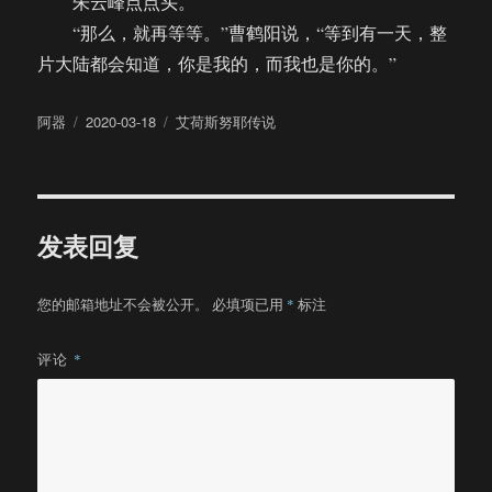
朱云峰点点头。
“那么，就再等等。”曹鹤阳说，“等到有一天，整
片大陆都会知道，你是我的，而我也是你的。”
作
发
分
阿器
2020-03-18
艾荷斯努耶传说
者
布
类
于
发表回复
您的邮箱地址不会被公开。
必填项已用
*
标注
评论
*