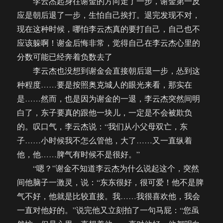
李云杰起身往谢金的方向走了一步，谢金第一反
应是朝后退了一步，生怕自己挨打。退完发现不对，
现在这种时候，哪怕李云杰真的要打自己，自己也不
应该躲啊！谢金后悔非常，觉得自己在李云杰心里的
分数可能已经奔着负数去了
李云杰也没想到谢金会直接朝后退一步，怂到这
种程度……要是按照奥克城人的眼光来看，那实在
是……然而，也是因为谢金的一退，李云杰突然间明
白了，东子要真的跟他一块儿，一定是不会被欺负
的。叹口气，李云杰说：“我们从小父母双亡，东
子……小时候我不怎么管他，大了……又一直纵着
他，他……脾气有时候不是很好。”
“嗯？”谢金不知道李云杰为什么说起这个，突然
间他脑子一激灵，说：“东东很好，很可爱！他不是脾
气不好，他就是比较直接。我……我很喜欢他，我会
一直对他好的。”说完他又立刻拍了一句马屁：“您虽