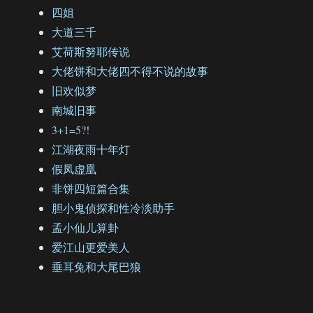
四姐
大道三千
艾荷斯努耶传说
大佬饼和大佬四不得不说的故事
旧欢似梦
南城旧事
3+1=5?!
江湖夜雨十年灯
假凤虚凰
非饼四短篇合集
胆小鬼侦探和性冷淡助手
孟小仙儿算卦
爱江山更爱美人
垂耳兔和大尾巴狼