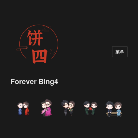
菜单
Forever Bing4