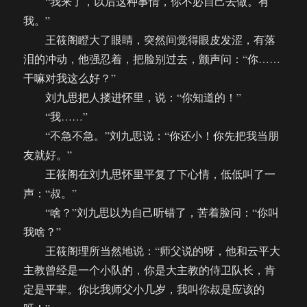
“我来了，以后这种事情，你不必自己去做。有
我。”
王筱阁瞪大了眼睛，突然间觉得眼皮发涩，有落
泪的冲动，他强忍着，把脸别过去，颤声问：“你……
干嘛对我这么好？”
刘九思把人搂进怀里，说：“你知道的！”
“我……”
“不急不急。”刘九思说：“你还小！你先把我当朋
友就好。”
王筱阁在刘九思怀里平复了下心情，低低叫了一
声：“叔。”
“啥？”刘九思以为自己听错了，苦着脸问：“你叫
我啥？”
王筱阁理所当然地说：“师父说的呀，他和云平大
主教曾经是一个小队的，你是大主教的侍卫队长，肯
定是平辈。你比我师父小几岁，我叫你叔是应该的