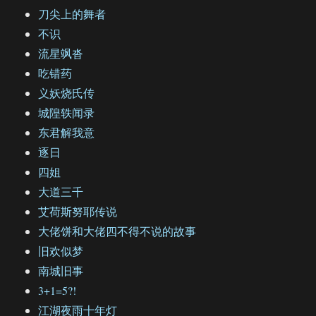
刀尖上的舞者
不识
流星飒沓
吃错药
义妖烧氏传
城隍轶闻录
东君解我意
逐日
四姐
大道三千
艾荷斯努耶传说
大佬饼和大佬四不得不说的故事
旧欢似梦
南城旧事
3+1=5?!
江湖夜雨十年灯