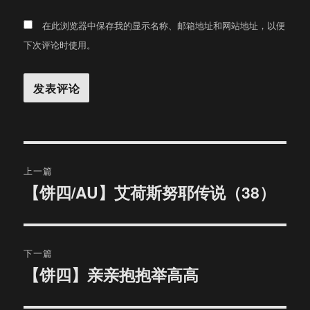
在此浏览器中保存我的显示名称、邮箱地址和网站地址，以便
下次评论时使用。
文
上一篇
章
【饼四/AU】艾荷斯努耶传说（38）
上
篇
导
文
航
章：
下一篇
【饼四】亲亲抱抱举高高
下
篇