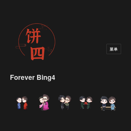
菜单
Forever Bing4