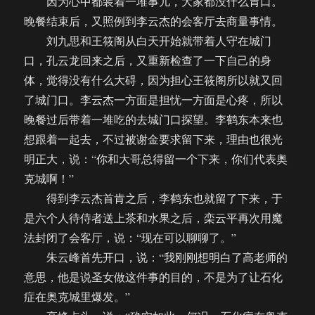
因为心中都装着一堆事儿，大家都没什么胃口。
晚餐结束后，又照例到李云杰的会客厅去商量事情。
刘九思和王筱阁从白天开始就带着人守在城门
口，孔云龙回来之后，又重新检查了一下自己的身
体，觉得没有什么大碍，因为担心王筱阁所以就又回
了城门口。李云杰一方面是担忧一方面是心疼，所以
晚餐过后带着一堆吃的去城门口探望。李鹤东本来也
想跟着一起去，不过被谢金要求留下来，理由也很光
明正大，说：“你和大哥总得留一个下来，你们代表奥
克城啊！”
得到李云杰首肯之后，李鹤东也就留了下来，于
是六个人待侍者送上茶和水果之后，栾云平再次用魔
法封闭了会客厅，说：“现在可以聊聊了。”
朱云峰首先开口，说：“我刚刚想明白了高老师的
意思，他是说圣女做这件事的目的，不是为了让石化
症在奥克城里爆发。”