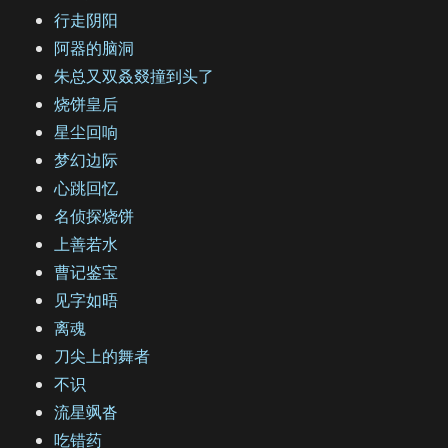
行走阴阳
阿器的脑洞
朱总又双叒叕撞到头了
烧饼皇后
星尘回响
梦幻边际
心跳回忆
名侦探烧饼
上善若水
曹记鉴宝
见字如晤
离魂
刀尖上的舞者
不识
流星飒沓
吃错药