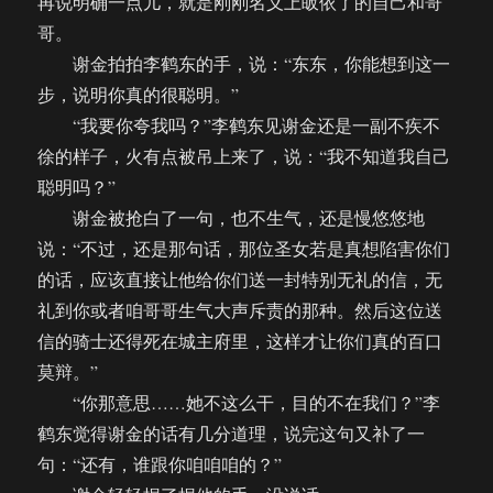
再说明确一点儿，就是刚刚名义上皈依了的自己和哥
哥。
谢金拍拍李鹤东的手，说：“东东，你能想到这一
步，说明你真的很聪明。”
“我要你夸我吗？”李鹤东见谢金还是一副不疾不
徐的样子，火有点被吊上来了，说：“我不知道我自己
聪明吗？”
谢金被抢白了一句，也不生气，还是慢悠悠地
说：“不过，还是那句话，那位圣女若是真想陷害你们
的话，应该直接让他给你们送一封特别无礼的信，无
礼到你或者咱哥哥生气大声斥责的那种。然后这位送
信的骑士还得死在城主府里，这样才让你们真的百口
莫辩。”
“你那意思……她不这么干，目的不在我们？”李
鹤东觉得谢金的话有几分道理，说完这句又补了一
句：“还有，谁跟你咱咱咱的？”