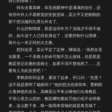
自己的情绪了。
转头去看高峰，却见他眼神中是满满的信任，还
有些许外人不易察觉的安抚意味，栾云平又把刚刚的
那个想法抛到九霄云外去了。
什么控制情绪，那是这些年为了演戏才不得不做
的，如今这个人已经在身边了，还要控制什么情绪，
装什么一本正经的大主教。
想到这里，栾云平定了定神，继续说：“虽然在圣
女眼里，一个圣骑士的命可能不怎么值钱，但是那是
教廷登记在册的圣骑士，如果不清不楚地死了……总
要有人为此负责吧！”
李鹤东听到这里，紧张了起来，开口问：“负责？
这不就是摆明了栽赃吗？”他的想法也很简单。曹鹤阳
占着神使的名头，高峰栾云平朱云峰他们出身教廷，
不管心里怎么想的，教廷哪怕要处罚他们也不会明着
来，这么数下来，唯一能用来背锅的就是奥克城了，