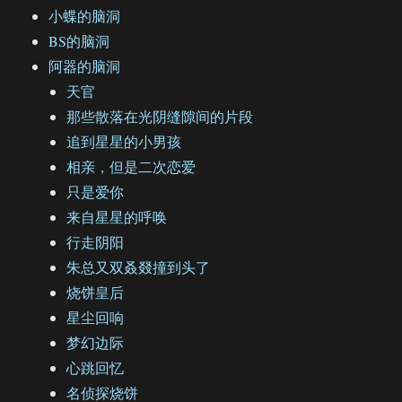
小蝶的脑洞
BS的脑洞
阿器的脑洞
天官
那些散落在光阴缝隙间的片段
追到星星的小男孩
相亲，但是二次恋爱
只是爱你
来自星星的呼唤
行走阴阳
朱总又双叒叕撞到头了
烧饼皇后
星尘回响
梦幻边际
心跳回忆
名侦探烧饼