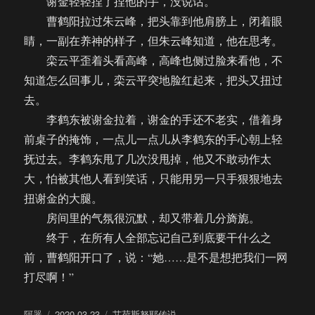
谢金轻轻捏了捏他的手，没说话。
曹鹤阳拉过朱云峰，把头靠到他肩膀上，闭着眼
睛，一副在养神的样子，但朱云峰知道，他在思考。
栾云平歪着头看高峰，高峰也侧过脸来看他，不
知道怎么回事儿，栾云平突地脸红起来，把头又扭过
去。
李鹤东被谢金拉着，谢金的手还不老实，借着身
前桌子的掩饰，一点儿一点儿从李鹤东的手心朝上轻
抚过去。李鹤东甩了几次没甩掉，他又不敢动作太
大，怕被其他人看到笑话，只能用另一只手狠狠地去
扭谢金的大腿。
房间里的气氛很沉默，却又带着几分旖旎。
终于，在所有人全部忘记自己到底要干什么之
前，曹鹤阳开口了，说：“她……是不是想把我们一网
打尽啊！”
作
发
分
阿器
2020-03-23
艾荷斯努耶传说