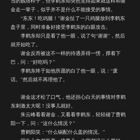
当的贱痞样子，但李鹤东却突然觉得如果就这样和谢
金走一辈子，似乎并不是什么不能接受的事情。
“东东！吃鸡腿！”谢金扯了一只鸡腿放到李鹤东
盘子里，同时准备好接受李鹤东的白眼攻击。
李鹤东却只是看了他一眼，说了句“谢谢”，然后
就开始吃了。
谢金反而被这不一样的待遇弄得一愣，撑着下
巴，问：“好吃吗？”
李鹤东终于如他所愿的白了他一眼，说：“废
话。”然后就不再理他了。
谢金这才松了口气，他还担心白天的事情对李鹤
东刺激太大呢！没事儿就好。
朱云峰看看谢金，又看看李鹤东，轻轻碰了曹鹤
阳一下，问：“这什么情况？”
曹鹤阳笑：“什么锅配什么盖的情况。”