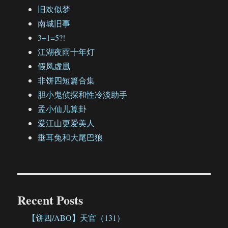
旧欢似梦
南城旧事
3+1=5?!
江湖夜雨十年灯
假凤虚凰
非饼四短篇合集
胆小鬼侦探和性冷淡助手
孟小仙儿算卦
爱江山更爱美人
垂耳兔和大尾巴狼
Recent Posts
【饼四/ABO】天官（131）