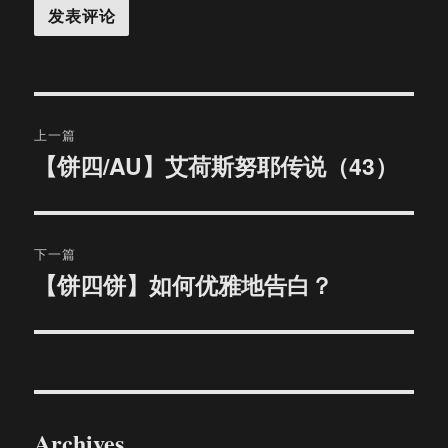
文
上一篇
章
【饼四/AU】艾荷斯努耶传说（43）
上
篇
导
文
航
章：
下一篇
【饼四饼】如何优雅地告白？
下
篇
文
章：
Archives