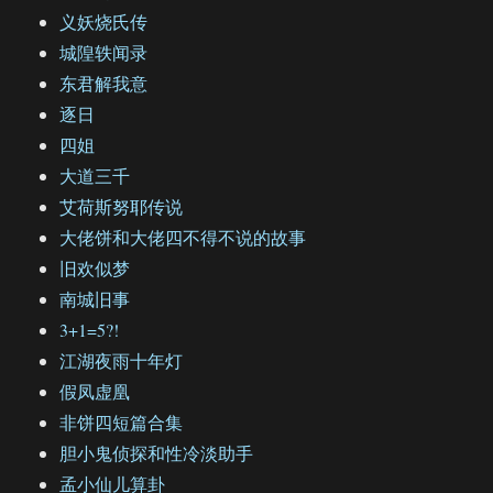
义妖烧氏传
城隍轶闻录
东君解我意
逐日
四姐
大道三千
艾荷斯努耶传说
大佬饼和大佬四不得不说的故事
旧欢似梦
南城旧事
3+1=5?!
江湖夜雨十年灯
假凤虚凰
非饼四短篇合集
胆小鬼侦探和性冷淡助手
孟小仙儿算卦