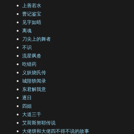
上善若水
曹记鉴宝
见字如晤
离魂
刀尖上的舞者
不识
流星飒沓
吃错药
义妖烧氏传
城隍轶闻录
东君解我意
逐日
四姐
大道三千
艾荷斯努耶传说
大佬饼和大佬四不得不说的故事