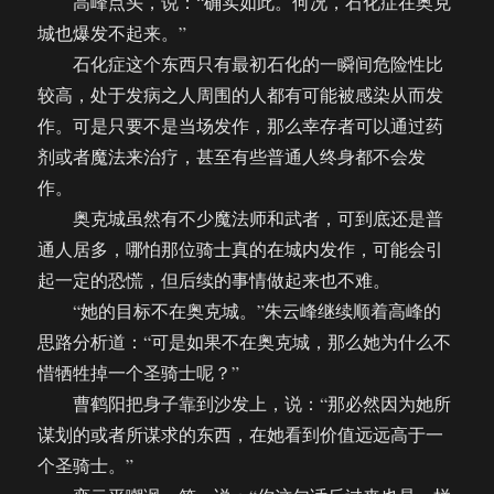
高峰点头，说：“确实如此。何况，石化症在奥克
城也爆发不起来。”
石化症这个东西只有最初石化的一瞬间危险性比
较高，处于发病之人周围的人都有可能被感染从而发
作。可是只要不是当场发作，那么幸存者可以通过药
剂或者魔法来治疗，甚至有些普通人终身都不会发
作。
奥克城虽然有不少魔法师和武者，可到底还是普
通人居多，哪怕那位骑士真的在城内发作，可能会引
起一定的恐慌，但后续的事情做起来也不难。
“她的目标不在奥克城。”朱云峰继续顺着高峰的
思路分析道：“可是如果不在奥克城，那么她为什么不
惜牺牲掉一个圣骑士呢？”
曹鹤阳把身子靠到沙发上，说：“那必然因为她所
谋划的或者所谋求的东西，在她看到价值远远高于一
个圣骑士。”