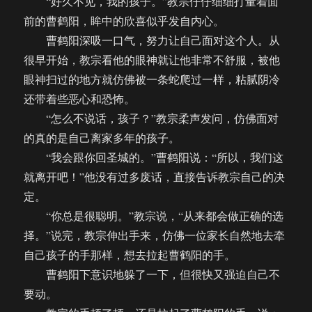
“好久不见，我的孩子。”教宗仔仔细细打量着面
前的曹鹤阳，眸中的欣喜似乎发自内心。
曹鹤阳深吸一口气，努力让自己面对这个人。从
很早开始，教宗看他的眼神就让他非常不舒服，被他
眼神扫过的地方就仿佛被一条蛇爬过一样，粘腻阴冷
还带着些恶心和恐怖。
“怎么不说话，孩子？”教宗柔声发问，仿佛面对
的真的是自己离家多年的孩子。
“我会跟你回圣城的。”曹鹤阳说：“所以，我们这
就离开吧！”他没有过多废话，直接告诉教宗自己的决
定。
“你总是很聪明。”教宗说，“从来都会做正确的选
择。”说完，教宗伸出手来，仿佛一位家长自然地去牵
自己孩子的手那样，想去拉起曹鹤阳的手。
曹鹤阳下意识地躲了一下，但很快又强迫自己不
要动。