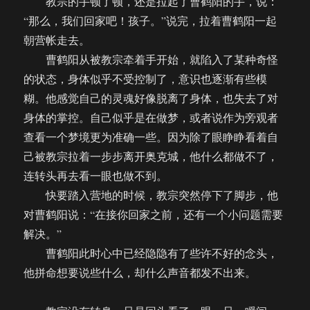
教宗的手顿了顿，还是拉起了曹鹤阳的手，说：
“那么，我们回家吧！孩子。”说完，拉着曹鹤阳一起
朝营帐走去。
曹鹤阳从被教宗牵着手开始，就陷入了某种奇怪
的状态，身体似乎不受控制了，意识也逐渐有些模
糊。他感觉自己的灵魂好像脱离了身体，也失去了对
身体的掌控。自己似乎是在做梦，或者说作为旁观者
查看一个梦境更为准确一些。因为除了眼睁睁看着自
己被教宗拉着一步步离开奥克城，他什么都做不了，
连转头再去看一眼也做不到。
快要踏入营地的时候，教宗突然停下了脚步，他
对曹鹤阳说：“在接你回家之前，还有一个小问题需要
解决。”
曹鹤阳此时心中已经隐隐有了些许不好的念头，
他拼命想要说些什么，却什么声音都发不出来。