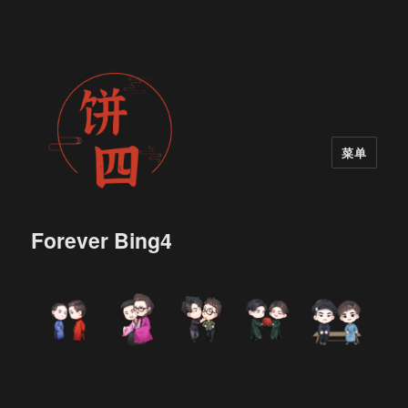
菜单
Forever Bing4