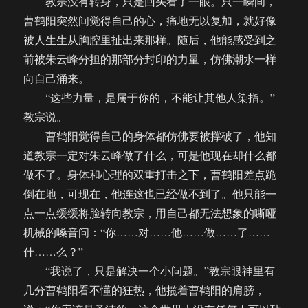
教宗没有转身，只是回头看了一眼。只一瞬间，
曹鹤阳突然间觉得自己的心，痛地无以复加，就好像
被人生生从胸腔里扯出来那样。随后，他能感受到之
前被朱云峰分担的那部分封印的力量，仿佛潮水一样
向自己涌来。
“这些力量，是属于你的，不能让其他人染指。”
教宗说。
曹鹤阳觉得自己的身体都仿佛要被撑破了，他知
道教宗一定对朱云峰做了什么，可是他现在却什么都
做不了。身体和心理的双重打击之下，曹鹤阳差点跪
倒在地，可现在，他连这也已经做不到了。他只能一
点一点缓缓将脸转向教宗，用自己都无法想象的嘶哑
机械的嗓音问：“你……对……他……做……了……
什……么？”
“我说了，只是解决一个小问题。”教宗眼神里有
几分曹鹤阳看不懂的狂热，他揽着曹鹤阳的肩膀，