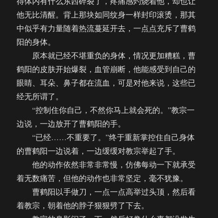
得体内有什么东西碎裂了，疼痛感灼烧着他，却也让
他无比清醒。背上那块如同纹身一样封印滚烫，那其
中似乎有力量随着热流蔓延开去，一点点充斥了曹鹤
阳的身体。
原本就已经不堪重负的身体，情况更加糟糕，曹
鹤阳的皮肤开始爆裂，血管崩断，他能感受到自己的
眼睛、耳朵、鼻子都在流血，可是对他来说，这些已
经无所谓了。
“控制住你自己，不然你马上就会死的。”教宗一
边说，一边放开了曹鹤阳的手。
“已经……不重要了。”终于重新掌控住自己身体
的曹鹤阳一边说着，一边缓缓对教宗举起了手。
他的动作依然非常非常慢，仿佛每动一下就承受
着无数痛苦，但他的动作也非常坚定，毫不犹豫。
曹鹤阳以手做刀，一点一点高举过头顶，然后看
着教宗，朝着他的脖子狠狠劈了下去。