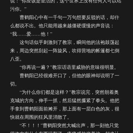
说：“你应该是圣洁的，这个世界上没有任何人可以玷
污你。”
曹鹤阳心中有一千句一万句想要反驳的话，却什
么都说不出。他只能用越来越僵硬缓慢的声音说：
“我……爱……他！”
这句话似乎刺激到了教宗，瞬间他的法袍鼓荡起
来，周边突然刮起一阵旋风，吹得营地的帐篷都七倒
八歪。
“你再说一遍？”教宗话语里威胁的意味很明显。
曹鹤阳已经很难开口了，但他的眼神却说明了一
切。
“为什么你们都是这样？”教宗说完，突然朝着奥
克城的方向，伸手一抓，然后猛然攥紧了拳头。他把
手拿到曹鹤阳面前摊开，那上面有一层白色的灰，很
快就在周围的狂风里消散了。
“不！！！”曹鹤阳突然大喊出声，那一刻他只觉