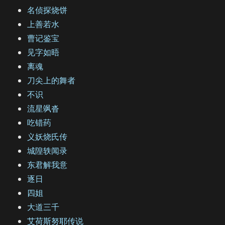
名侦探烧饼
上善若水
曹记鉴宝
见字如晤
离魂
刀尖上的舞者
不识
流星飒沓
吃错药
义妖烧氏传
城隍轶闻录
东君解我意
逐日
四姐
大道三千
艾荷斯努耶传说