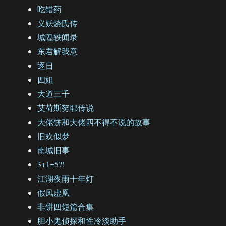
吃错药
义妖烧氏传
城隍轶闻录
东君解我意
逐日
四姐
大道三千
艾荷斯努耶传说
大佬饼和大佬四不得不说的故事
旧欢似梦
南城旧事
3+1=5?!
江湖夜雨十年灯
假凤虚凰
非饼四短篇合集
胆小鬼侦探和性冷淡助手