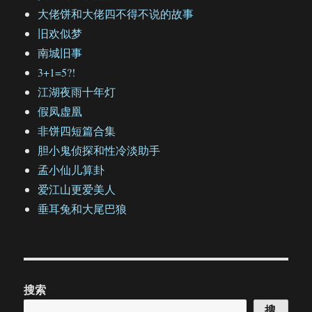
大佬饼和大佬四不得不说的故事
旧欢似梦
南城旧事
3+1=5?!
江湖夜雨十年灯
假凤虚凰
非饼四短篇合集
胆小鬼侦探和性冷淡助手
孟小仙儿算卦
爱江山更爱美人
垂耳兔和大尾巴狼
搜索
搜