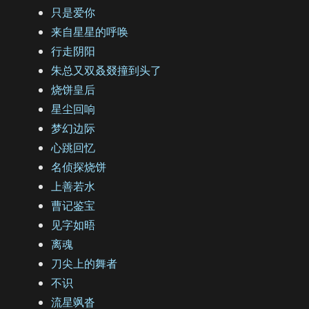
只是爱你
来自星星的呼唤
行走阴阳
朱总又双叒叕撞到头了
烧饼皇后
星尘回响
梦幻边际
心跳回忆
名侦探烧饼
上善若水
曹记鉴宝
见字如晤
离魂
刀尖上的舞者
不识
流星飒沓