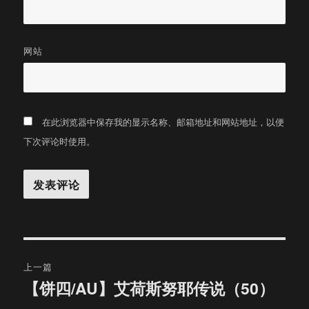
网站
在此浏览器中保存我的显示名称、邮箱地址和网站地址，以便
下次评论时使用。
文
上一篇
章
【饼四/AU】艾荷斯努耶传说（50）
上
篇