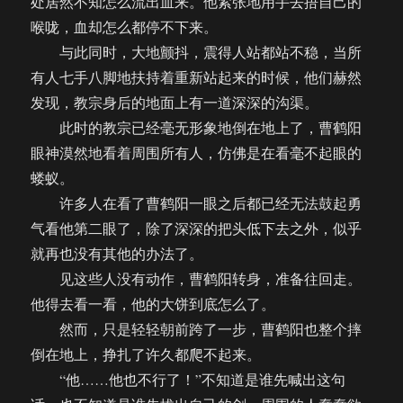
处居然不知怎么流出血来。他紧张地用手去捂自己的
喉咙，血却怎么都停不下来。
与此同时，大地颤抖，震得人站都站不稳，当所
有人七手八脚地扶持着重新站起来的时候，他们赫然
发现，教宗身后的地面上有一道深深的沟渠。
此时的教宗已经毫无形象地倒在地上了，曹鹤阳
眼神漠然地看着周围所有人，仿佛是在看毫不起眼的
蝼蚁。
许多人在看了曹鹤阳一眼之后都已经无法鼓起勇
气看他第二眼了，除了深深的把头低下去之外，似乎
就再也没有其他的办法了。
见这些人没有动作，曹鹤阳转身，准备往回走。
他得去看一看，他的大饼到底怎么了。
然而，只是轻轻朝前跨了一步，曹鹤阳也整个摔
倒在地上，挣扎了许久都爬不起来。
“他……他也不行了！”不知道是谁先喊出这句