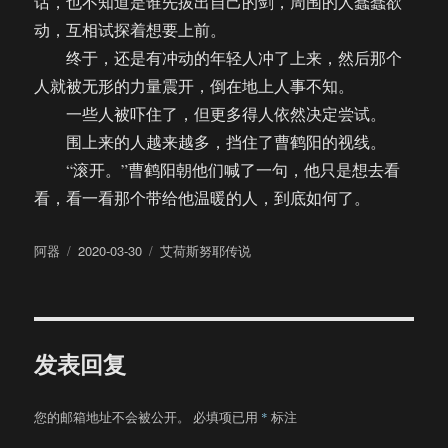
话，也不知道是谁先拔出自己的剑，周围的人蠢蠢欲
动，互相试探着想要上前。
终于，还是有冲动的年轻人冲了上来，然后那个
人就被无形的力量震开，倒在地上人事不知。
一些人被吓住了，但更多得人依然决定尝试。
围上来的人越来越多，挡住了曹鹤阳的视线。
“滚开。”曹鹤阳朝他们喊了一句，他只是想去看
看，看一看那个带给他温暖的人，到底如何了。
作
发
分
阿器
2020-03-30
艾荷斯努耶传说
者
布
类
于
发表回复
您的邮箱地址不会被公开。
必填项已用
*
标注