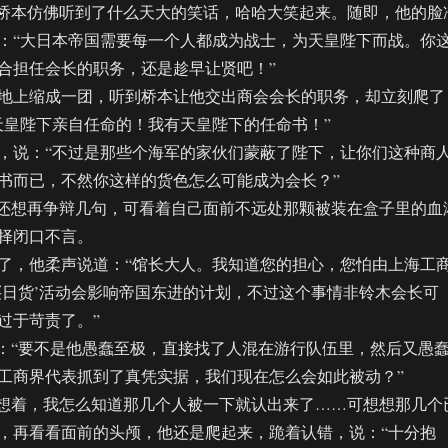
桥本仿佛听到了什么天大的笑话，哈哈大笑起来。随即，他的脸
：“大日本帝国需要每一个人都成为战士，为天皇陛下而战。你
合担任会长的职务，还是趁早让贤吧！”
上缩成一团，听到桥本让他交出商会会长的职务，却立刻爬了
天皇陛下亲自任命的！我有天皇陛下的任命书！”
说：“不过是那些个海军的家伙们蒙蔽了陛下，让你们这种商
书而已，不然你这样的货色怎么可能成为会长？”
还想再争辩几句，可看着自己面前不远处那颗被装在盒子里的血
择闭口不言。
，他柔声说道：“馆长大人。我知道您的担心，您怕由上海工
买日货’活动会影响帝国东进的计划，不过这个事情非铃木会长可
过于苛责了。”
“要不是他愚蠢至极，直接找了人混在游行队伍里，然后又愚
工商界代表抓到了真凭实据，我们现在怎么会如此被动？”
想着，我怎么知道那几个人被一下就认出来了……可想想那几个
，再看看面前的头颅，他还是爬起来，跪着认错，说：“十分抱