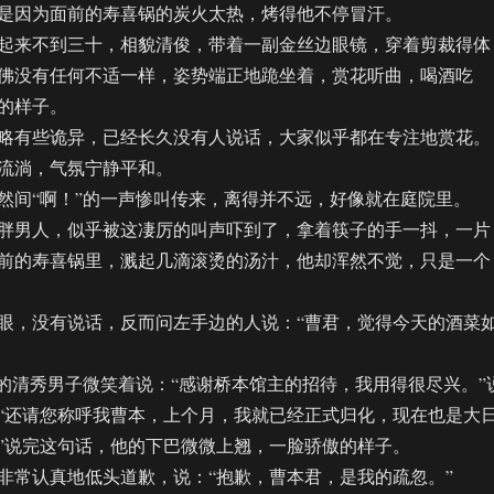
是因为面前的寿喜锅的炭火太热，烤得他不停冒汗。
来不到三十，相貌清俊，带着一副金丝边眼镜，穿着剪裁得体
佛没有任何不适一样，姿势端正地跪坐着，赏花听曲，喝酒吃
的样子。
有些诡异，已经长久没有人说话，大家似乎都在专注地赏花。
流淌，气氛宁静平和。
间“啊！”的一声惨叫传来，离得并不远，好像就在庭院里。
男人，似乎被这凄厉的叫声吓到了，拿着筷子的手一抖，一片
前的寿喜锅里，溅起几滴滚烫的汤汁，他却浑然不觉，只是一个
，没有说话，反而问左手边的人说：“曹君，觉得今天的酒菜
清秀男子微笑着说：“感谢桥本馆主的招待，我用得很尽兴。”
“还请您称呼我曹本，上个月，我就已经正式归化，现在也是大
”说完这句话，他的下巴微微上翘，一脸骄傲的样子。
常认真地低头道歉，说：“抱歉，曹本君，是我的疏忽。”