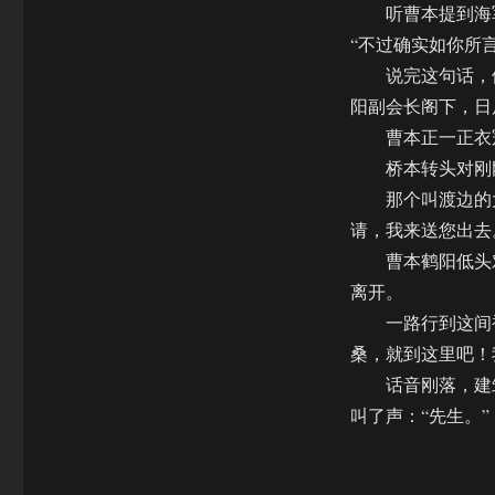
听曹本提到海军
“不过确实如你所
说完这句话，他
阳副会长阁下，日
曹本正一正衣冠
桥本转头对刚刚
那个叫渡边的大汉
请，我来送您出去
曹本鹤阳低头对
离开。
一路行到这间被
桑，就到这里吧！
话音刚落，建筑
叫了声：“先生。”