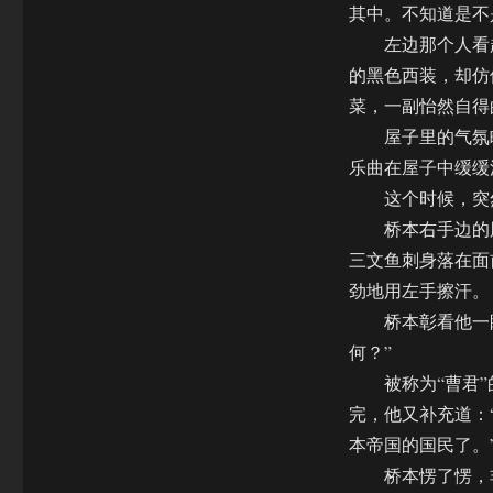
其中。不知道是不
左边那个人看起
的黑色西装，却仿
菜，一副怡然自得
屋子里的气氛略
乐曲在屋子中缓缓
这个时候，突然
桥本右手边的胖
三文鱼刺身落在面
劲地用左手擦汗。
桥本彰看他一眼
何？”
被称为“曹君”的
完，他又补充道：
本帝国的国民了。
桥本愣了愣，非