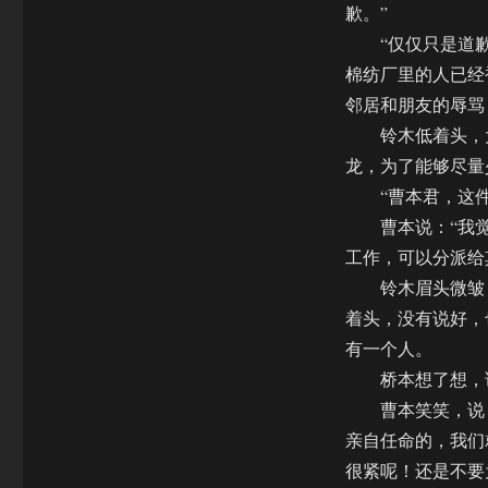
歉。”
“仅仅只是道歉吗
棉纺厂里的人已经
邻居和朋友的辱骂
铃木低着头，大
龙，为了能够尽量
“曹本君，这件
曹本说：“我觉
工作，可以分派给
铃木眉头微皱，
着头，没有说好，
有一个人。
桥本想了想，说
曹本笑笑，说：
亲自任命的，我们
很紧呢！还是不要