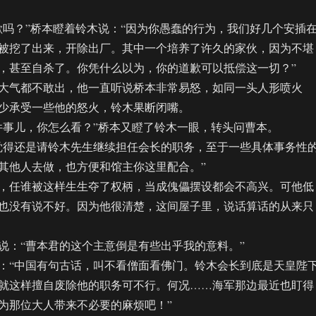
？”桥本瞪着铃木说：“因为你愚蠢的行为，我们好几个安插
被挖了出来，开除出厂。其中一个培养了许久的家伙，因为不堪
，甚至自杀了。你凭什么以为，你的道歉可以抵偿这一切？”
气都不敢出，他一直听说桥本非常易怒，如同一头人形喷火
少承受一些他的怒火，铃木果断闭嘴。
事儿，你怎么看？”桥本又瞪了铃木一眼，转头问曹本。
得还是请铃木先生继续担任会长的职务，至于一些具体事务性
其他人去做，也方便和馆主你这里配合。”
任谁被这样生生夺了权柄，当成傀儡摆设都会不高兴。可他低
也没有说不好。因为他很清楚，这间屋子里，说话算话的从来只
：“曹本君的这个主意倒是有些出乎我的意料。”
“中国有句古话，叫不看僧面看佛门。铃木会长到底是天皇陛
就这样擅自废除他的职务可不行。何况……海军那边最近也盯得
为那位大人带来不必要的麻烦吧！”