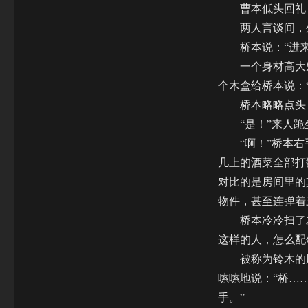
曹本低头回礼，
两人言谈间，外
桥本说：“进来
一个身材高大魁
个木盒给桥本说：
桥本略略点头，
“是！”来人跪
“啊！”桥本右
几上的酒菜全部打
对比的是房间里的
物件，甚至连弹着
桥本冷冷扫了左
这样的人，怎么配
被称为铃木的胖
嗦嗦地说：“桥…
手。”