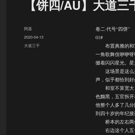
【饼四/AU】大道三千（
作
阿器
卷二·代号“四饼”
者
发
2020-04-13
01#
布
分
大道三千
布置典雅的和室
于
类
一角歌舞伎咿咿呀
缀着闪闪星光。星
这场景是这么美
声，似乎都恰到好
和室不算宽大，
色黝黑，五官拆开
他整个人多了几分
到四十岁的年纪接
桥本的左右两侧
右边这个人五十