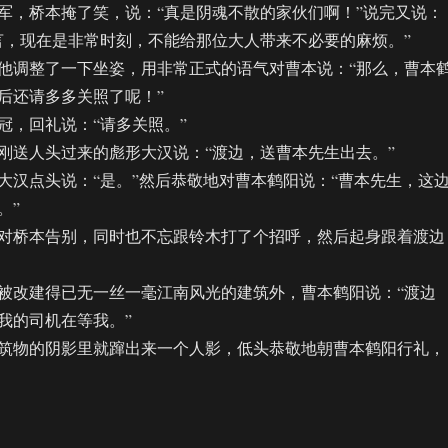
，桥本掩了笑，说：“真是阴魂不散的家伙们啊！”说完又说：
言，现在是非常时刻，不能给那位大人带来不必要的麻烦。”
调整了一下坐姿，用非常正式的语气对曹本说：“那么，曹本
后还请多多关照了呢！”
，回礼说：“请多关照。”
送人头过来的彪形大汉说：“渡边，送曹本先生出去。”
点头说：“是。”然后恭敬地对曹本鹤阳说：“曹本先生，这
。”
桥本告别，同时也不忘跟铃木打了个招呼，然后起身跟着渡边
改建得已无一丝一毫江南风光的建筑外，曹本鹤阳说：“渡边
我的司机在等我。”
物的阴影里就蹿出来一个人影，低头恭敬地朝曹本鹤阳行礼，