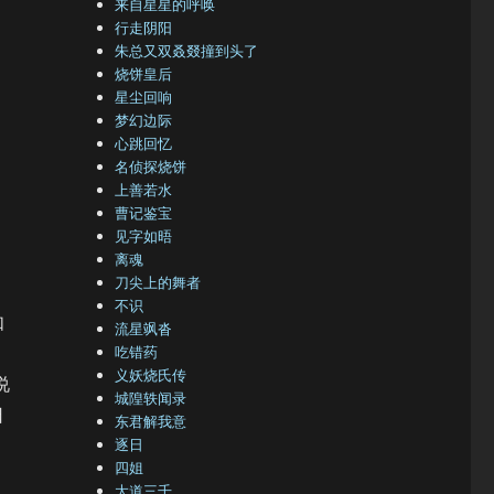
来自星星的呼唤
行走阴阳
朱总又双叒叕撞到头了
烧饼皇后
星尘回响
梦幻边际
心跳回忆
名侦探烧饼
上善若水
曹记鉴宝
见字如晤
离魂
刀尖上的舞者
不识
如
流星飒沓
吃错药
义妖烧氏传
说
城隍轶闻录
日
东君解我意
逐日
四姐
大道三千