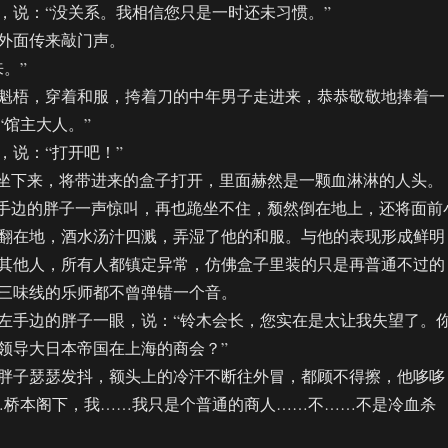
说：“没关系。我相信您只是一时还未习惯。”
面传来敲门声。
。”
梧，穿着和服，挎着刀的中年男子走进来，恭恭敬敬地捧着一
“馆主大人。”
说：“打开吧！”
坐下来，将带进来的盒子打开，里面赫然是一颗血淋淋的人头。
手边的胖子一声惊叫，再也跪坐不住，颓然倒在地上，还将面前
翻在地，酒水汤汁四溅，弄湿了他的和服。与他的表现形成鲜明
其他人，所有人都镇定异常，仿佛盒子里装的只是再普通不过的
三味线的乐师都不曾弹错一个音。
手边的胖子一眼，说：“铃木会长，您实在是太让我失望了。
领导大日本帝国在上海的商会？”
子瑟瑟发抖，额头上的冷汗不断往外冒，都顾不得擦，他哆哆
…桥本阁下，我……我只是个普通的商人……不……不是冷血杀