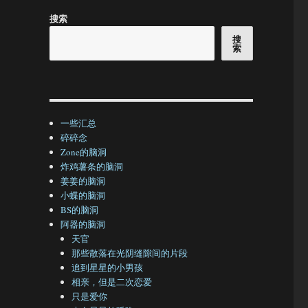
搜索
搜
索
一些汇总
碎碎念
Zone的脑洞
炸鸡薯条的脑洞
姜姜的脑洞
小蝶的脑洞
BS的脑洞
阿器的脑洞
天官
那些散落在光阴缝隙间的片段
追到星星的小男孩
相亲，但是二次恋爱
只是爱你