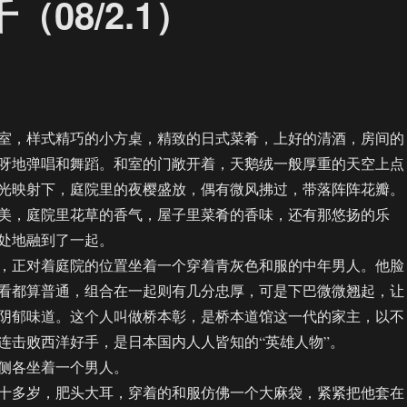
08/2.1）
，样式精巧的小方桌，精致的日式菜肴，上好的清酒，房间的
呀地弹唱和舞蹈。和室的门敞开着，天鹅绒一般厚重的天空上点
光映射下，庭院里的夜樱盛放，偶有微风拂过，带落阵阵花瓣。
，庭院里花草的香气，屋子里菜肴的香味，还有那悠扬的乐
处地融到了一起。
正对着庭院的位置坐着一个穿着青灰色和服的中年男人。他脸
看都算普通，组合在一起则有几分忠厚，可是下巴微微翘起，让
阴郁味道。这个人叫做桥本彰，是桥本道馆这一代的家主，以不
连击败西洋好手，是日本国内人人皆知的“英雄人物”。
各坐着一个男人。
多岁，肥头大耳，穿着的和服仿佛一个大麻袋，紧紧把他套在