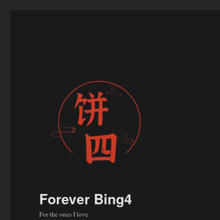
Forever Bing4
For the ones I love