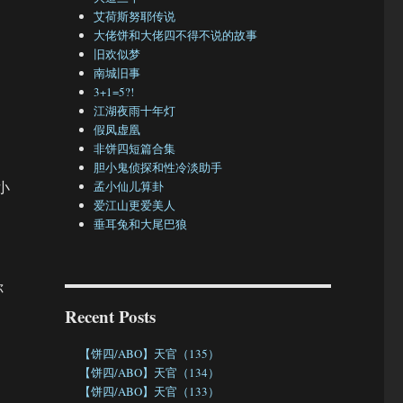
艾荷斯努耶传说
大佬饼和大佬四不得不说的故事
旧欢似梦
南城旧事
3+1=5?!
江湖夜雨十年灯
假凤虚凰
非饼四短篇合集
胆小鬼侦探和性冷淡助手
小
孟小仙儿算卦
爱江山更爱美人
垂耳兔和大尾巴狼
你
Recent Posts
【饼四/ABO】天官（135）
【饼四/ABO】天官（134）
【饼四/ABO】天官（133）