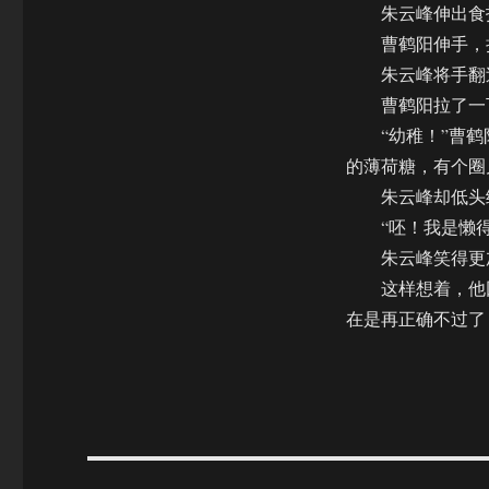
朱云峰伸出食指
曹鹤阳伸手，拉
朱云峰将手翻过
曹鹤阳拉了一下
“幼稚！”曹鹤
的薄荷糖，有个圈
朱云峰却低头细
“呸！我是懒得
朱云峰笑得更加
这样想着，他回
在是再正确不过了