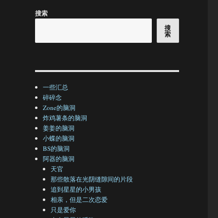
搜索
搜
索
一些汇总
碎碎念
Zone的脑洞
炸鸡薯条的脑洞
姜姜的脑洞
小蝶的脑洞
BS的脑洞
阿器的脑洞
天官
那些散落在光阴缝隙间的片段
追到星星的小男孩
相亲，但是二次恋爱
只是爱你