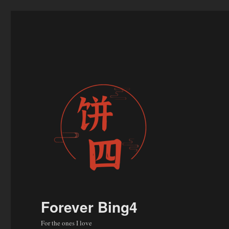
Forever Bing4
For the ones I love