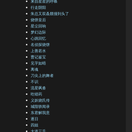
来自星星的呼唤
行走阴阳
朱总又双叒叕撞到头了
烧饼皇后
星尘回响
梦幻边际
心跳回忆
名侦探烧饼
上善若水
曹记鉴宝
见字如晤
离魂
刀尖上的舞者
不识
流星飒沓
吃错药
义妖烧氏传
城隍轶闻录
东君解我意
逐日
四姐
大道三千