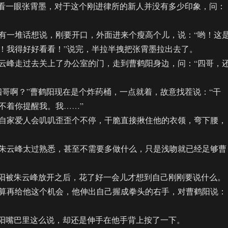
看一眼张霄墨，对于这个刚进律所的新人并没有多少印象，问：
一堆话想说，刚要开口，外面进来个瘦高个儿，说：“哟！这
！我得好好看看！”说完，半拉半拽把张霄墨拉出去了。
峰走过去关上了办公室的门，走到曹鹤阳身边，问：“四哥，
啊？”曹鹤阳现在是个炸药桶，一点就着，故意找茬说：“干
不着你提醒我。我……”
家爱人会叽叽歪歪个不停，干脆直接揪住他的衣领，弯下腰，
云峰太过熟悉，甚至不需要多做什么，只是浅吻就已经足够曹
阳被朱云峰放开之后，花了好一会儿才想到自己刚刚要说什么。
再给他这个机会，他伸出自己握成拳头的右手，对曹鹤阳说：
阳嘴巴里这么说，却还是伸手在他手背上按了一下。