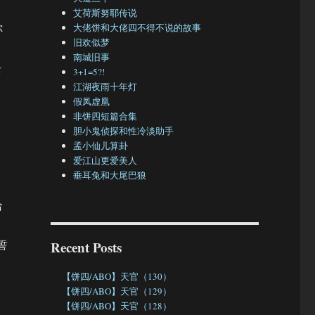
艾荷斯努耶传说
你
大佬饼和大佬四不得不说的故事
旧欢似梦
南城旧事
去
3+1=5?!
江湖夜雨十年灯
假凤虚凰
非饼四短篇合集
胆小鬼侦探和性冷淡助手
孟小仙儿算卦
爱江山更爱美人
垂耳兔和大尾巴狼
给
誓
Recent Posts
【饼四/ABO】天官（130）
【饼四/ABO】天官（129）
【饼四/ABO】天官（128）