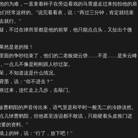
的为难，一直拿着杯子在旁边看戏的马霄盛走过来拍拍他的肩
他们经常这样的。”说完看看表，说：“再过三分钟，肯定就结束
去就行。”
，不过在律所里都是他的前辈，他只能点点头，又扯出个微
然是老的辣！
面的争吵结束了，他们的二老板烧云饼……不是……是朱云峰
，一点儿不像是刚刚跟人吵过架。
，不知道这是什么情况。
墨，说：“你不进去？”
过来，连忙走上几步，去敲门。
板曹鹤阳的声音传出来，语气里是和平时一般无二的冷静淡然。
儿怵曹鹤阳，但他甚至连说都不敢说，只能硬着头皮推门进
您要的资料。”
上的钟，说：“行了，放下吧！”