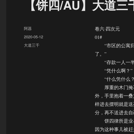
【饼四/AU】大道三千（
作
阿器
卷六·四次元
者
发
2020-05-12
01#
布
分
大道三千
“市区的公寓归
于
类
了。”
“存款一人一半
“凭什么啊？”
“什么凭什么？
厚重的木门掩不
外，手里抱着一叠
样进去摆明就是送
分，再不送进去自
饼四律所是业界
因为这种事儿被赶