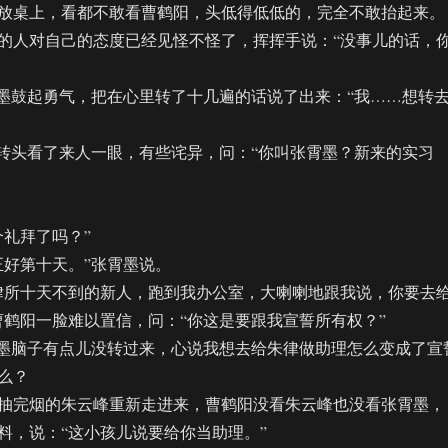
桌上，看都不敢看曹鹤阳，头低得低低的，完全不敢抬起来。
人对自己的态度已经见怪不怪了，挥挥手说：“没事儿的话，
鼓起勇气，把在心里转了十几遍的话说了出来：“我……想转
头看了来人一眼，有些诧异，问：“你叫张霄墨？新来的实习
礼拜了吗？”
好第十天。”张霄墨说。
所十天不到的新人，跑到我办公室，大喇喇地跟我说，你要去
曹鹤阳一脸难以置信，问：“你这是要跟我宣誓所有权？”
墨脑子有点儿没转过来，心说我想去给朱律做助理怎么变成了宣
么？
完烟的朱云峰重新走进来，曹鹤阳没看朱云峰也没看张霄墨，
料，说：“这小孩儿说要给你当助理。”