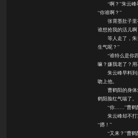
“啊？”朱云峰
“你谁啊？”
张霄墨肚子里有
谁想抢我的活儿啊
等人走了，朱云
生气呢？”
“谁特么是你四哥
嘛？嫌我老了？用
朱云峰早料到自
吻上他。
曹鹤阳的身体朱
鹤阳脸红气喘了。
“你……”曹鹤
朱云峰却不打算
“摁！”
“又来？”曹鹤