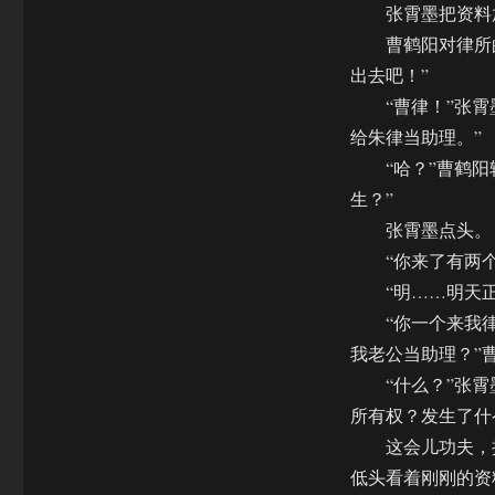
张霄墨把资料放
曹鹤阳对律所的
出去吧！”
“曹律！”张霄墨
给朱律当助理。”
“哈？”曹鹤阳转
生？”
张霄墨点头。
“你来了有两个
“明……明天正
“你一个来我律
我老公当助理？”
“什么？”张霄
所有权？发生了什
这会儿功夫，抽
低头看着刚刚的资