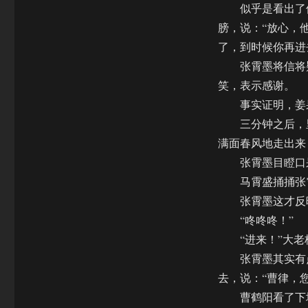
似乎是看出了他
膀，说：“放心，
了，到时候你再进
张霄墨将信将疑
笑，表示感谢。
事实证明，姜果
三分钟之后，里
满面春风地走出来
张霄墨目瞪口呆
马霄盛捅捅张霄
张霄墨这才反映
“咚咚咚！”
“进来！”大老
张霄墨其实有点
去，说：“曹律，
曹鹤阳看了下墙