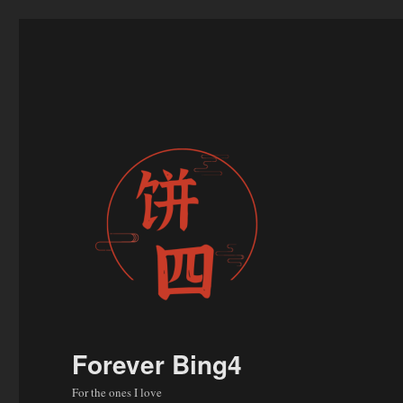
Forever Bing4
For the ones I love