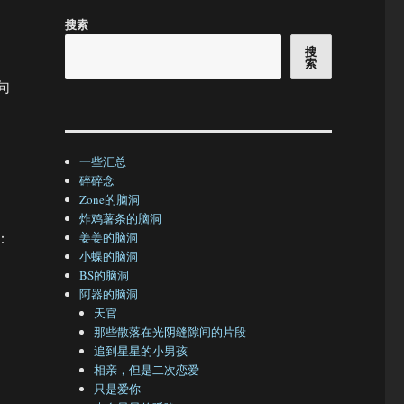
搜索
搜
索
句
？
一些汇总
碎碎念
Zone的脑洞
炸鸡薯条的脑洞
：
姜姜的脑洞
小蝶的脑洞
BS的脑洞
阿器的脑洞
天官
那些散落在光阴缝隙间的片段
追到星星的小男孩
相亲，但是二次恋爱
只是爱你