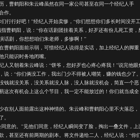
，曹鹤阳和朱云峰虽然在同一家公司甚至在同一个经纪人手
合作。
行行好吧！”经纪人开始卖惨，“你们想想你们多长时间没开
指指曹鹤阳，说：“你在话剧团挂着关系，好歹还有份儿死工资，
演话剧，你想想咱们朱老师，多惨啊！”
曹鹤阳面前示弱，可惜经纪人说得是实话，加上经纪人的脚重
他只能识时务地闭嘴。
人又朝着朱云峰说：“饼爷，您好歹也心疼心疼我！”说完他眼
，说：“你们俩没工作，我出门少不得被人嘲笑，赚的钱也少了
没钱就没关系，没关系就没人脉，没人脉就没机会，简直一个恶
易这次有机会上这么个节目，我一定不能放过的！你们就当成全
在别人面前露出这种神情的。朱云峰和曹鹤阳心里不大落忍，
了。
同意的。”见他们同意，经纪人瞬间变了脸，掏出一叠文件，上
款，甚至还有前两期的剧本。将文件递给二人，经纪人说：“你