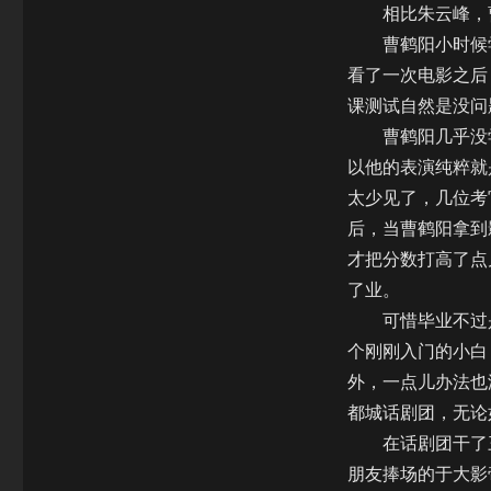
相比朱云峰，曹
曹鹤阳小时候学
看了一次电影之后
课测试自然是没问
曹鹤阳几乎没学
以他的表演纯粹就
太少见了，几位考
后，当曹鹤阳拿到
才把分数打高了点
了业。
可惜毕业不过是
个刚刚入门的小白
外，一点儿办法也
都城话剧团，无论
在话剧团干了三
朋友捧场的于大影