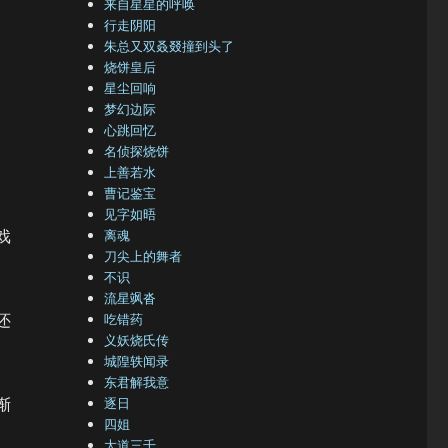
来自星星的呼唤
行走阴阳
朱总又双叒叕撞到头了
烧饼皇后
星尘回响
梦幻边际
心跳回忆
名侦探烧饼
上善若水
曹记鉴宝
见字如晤
戏
离魂
刀尖上的舞者
不识
流星飒沓
还
吃错药
义妖烧氏传
城隍轶闻录
东君解我意
渐
逐日
四姐
大道三千