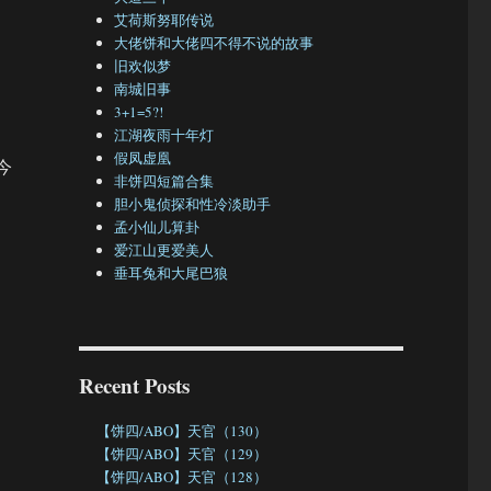
艾荷斯努耶传说
大佬饼和大佬四不得不说的故事
旧欢似梦
南城旧事
3+1=5?!
江湖夜雨十年灯
假凤虚凰
今
非饼四短篇合集
胆小鬼侦探和性冷淡助手
孟小仙儿算卦
爱江山更爱美人
垂耳兔和大尾巴狼
Recent Posts
【饼四/ABO】天官（130）
【饼四/ABO】天官（129）
【饼四/ABO】天官（128）