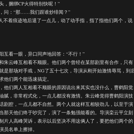
头，捆绑CP火得特别快呢！”
问：“那……我们跟谁炒绯闻？”
人不着痕迹地后退了一点儿，动了动手指，指了指他们两个，说
互看一眼，异口同声地回答：“不行！”
朱云峰互相看不顺眼。他们两个曾经在某部剧里有合作，只有
就是那场对手戏，NG了五十七次，导演从刚开始激情辱骂，到
求他们两个能迅速搞定。
他们两人互相看不顺眼的原因说出来其实也没什么，曹鹤阳觉
油腻，非常程式化，一点儿都没有激情。朱云峰觉得曹鹤阳演技
话剧腔，一点儿都不自然。两个人就这样互相较劲儿，以至于演
当那天他们终于吵完了，演了一条勉强能看的。导演栾云平立刻
制片人高峰哭诉，表示以后坚决不用这俩人了，要把他们两个的
演员名单上擦掉。