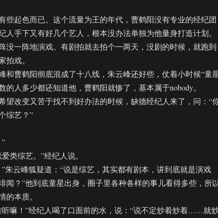
些起色而已。这个流量为王的年代，曹鹤阳没有专业的经纪团
纪人手下又有好几个艺人，根本没办法单独为他量身打造计划。
阵没一阵地演戏。有剧拍就去拍个一两天，没剧的时候，就跑到
家拍戏。
和曹鹤阳彻底混成了十八线，朱云峰还好些，仗着小时候“童星
数的人多少都还知道他，曹鹤阳就惨了，基本属于nobody。
望改变又苦于找不到好办法的时候，缺德经纪人来了，问：“
个综艺？”
”
爱类综艺。”经纪人说。
朱云峰狐疑道：“说是综艺，其实都有剧本，讲到底就是演戏
绯闻？”他到底童星出身，圈子里各种各样的事儿看得多些，所
情的本质。
嘛！”经纪人喝了口面前的水，说：“说不定炒着炒着……就