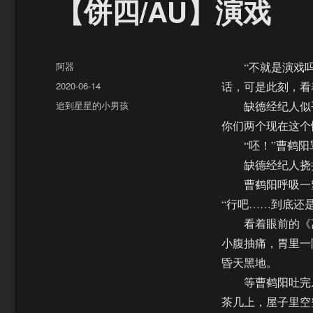
【饼四/AU】演戏
作
阿器
“不就是演戏吗
者
发
2020-06-14
话，可是此刻，看
布
分
追到星星的小男孩
缺德经纪人似乎
于
类
你们两个现在这个
“呸！”曹鹤阳骂
缺德经纪人挠挠
曹鹤阳呼吸一窒
“行吧……到底还
看着眼前的《离
小腹抽痛，胃里一
昏天黑地。
等曹鹤阳吐完从
茶几上，屋子里空