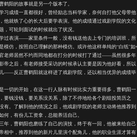
鹤阳的故事就是另一个版本了。
习成绩一直都很好，曾经励志当科学家，奈何自打他父母带他
，他就铁了心的长大后要学表演。他的成绩通过戏剧学院的文化
题，可轮到面试的时候就出了状况。
过表演——家里条件一般，没有钱送他去上专门的培训班，所
是模仿，按照自己理解的那种模仿。或许他这样单纯的“白纸”如
官老师居然不约而同地都在打分的时候打了通过——虽然很多年
影帝之后，有老师接受采访的时候承认主要是因为他好看，所以
儿——反正曹鹤阳就这样进了戏剧学院，还以相当优异的成绩毕
一切的开始，在这一行人脉有时候比实力重要得多，曹鹤阳一
，要钱没钱，要关系没关系，除了不停地给各个剧组投简历之
没有。了解到他的情况之后，他戏剧学院的老师主动将他推荐到
如何，有份儿工资拿，总能养活自己。
年，曹鹤阳也磨练了自己的演技，终于有一回，他被来给自己
帝相中，推荐到他的新片儿里演个配角儿，他的职业生涯才算有