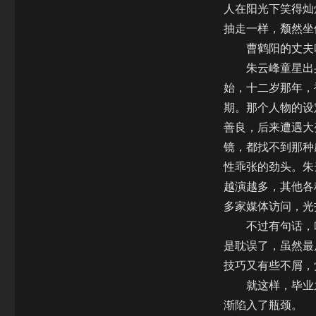
人在阳光下笑得灿
抽走一样，颓然坐
曹鹤阳的丈夫叫
朱云峰童星出身
始，十二岁那年，
期。那个人物的设
善良，后来遭遇大
镜，都找不到那种
性乖张的劲头。朱
越演越多，其他各
多家媒体访问，光
不过有句话，叫
是耽误了，虽然最
技巧又有些不屑，
就这样，毕业之
渐陷入了瓶颈。