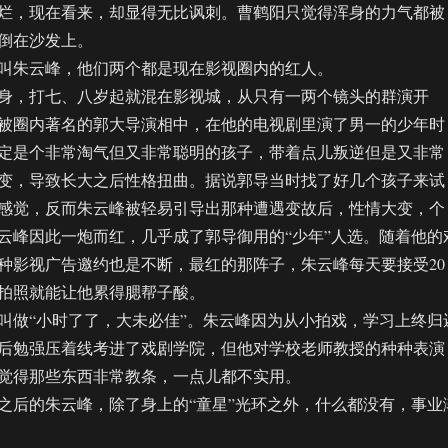
烂，现在看来，却显得无比讽刺。曹鹤阳只觉得浑身的力气都被
倒在沙发上。
朱云峰，他们两个都是现在影视圈内的红人。
，打七、八岁起就混在影视城，从只有一两个镜头的群演开
被圈内著名的郭大导演相中，在他的电视剧里演了男一的少年时
定是个非常淘气但又非常聪明的孩子，带着点儿叛逆但是又非常
变，导致长大之后性格扭曲。据说郭导当时找了好几个孩子来试
感觉，反而朱云峰被轻易引导出那种遭遇变故后，性情大变，个
云峰因此一炮而红，几乎成了郭导御用的“少年”人选。随着他的
种影视广告邀约也是不断，最红的那阵子，朱云峰每天要接受20
拍照就能让他累得腮帮子酸。
做“小时了了，大未必佳”。朱云峰因为从小拍戏，学习上终归
后勉强压着线考进了戏剧学院，但他对学校老师教授的种种表演
觉得那些东西非常教条，一点儿都不实用。
后的朱云峰，除了身上的“童星”光环之外，什么都没有，事业