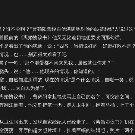
？谁不会啊？”曹鹤阳曾经自信满满地对他的缺德经纪人说过这
着眼前的《离婚协议书》他又无比迫切地想要收回那句话。
是看出了他的犹豫，说：“四爷，当初说好的，好聚好散不是
情况，也……别弄得太难看了吧！”
了一句，“那个混蛋都不肯来见我，居然就让你来？”
头，说：“他……他现在的情况，你知道的。”
，自然知道所谓的“现在的情况”是个什么情况，自嘲一笑，说
是我……太自以为是了。”
婚协议书》，曹鹤阳拿起笔想写上自己的名字，可突然之间，
阵翻江倒海，他立刻把笔一扔，跑去卫生间，抱着马桶，吐了个
卫生间出来，发现自家经纪人已经走了。《离婚协议书》扔在
空荡荡，客厅的超大照片墙上，挂着巨幅的结婚照，照片上两个