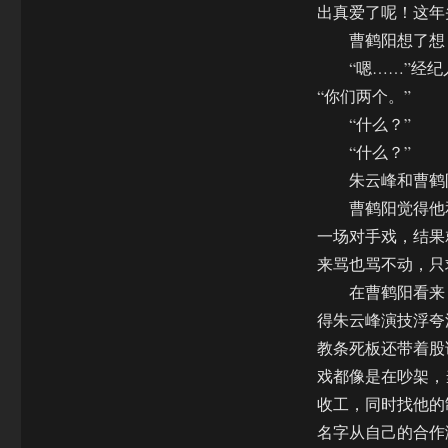
出真爱了呢！这年
曹鹤阳想了想，
“嗯……”经纪
“你们两个。”
“什么？”
“什么？”
朱云峰和曹鹤阳
曹鹤阳觉得他和
一场对手戏，结果
来骂也骂不动，只
在曹鹤阳看来，
得朱云峰演技浮夸
教条死板还带着股
戏都像是在吵架，
收工，同时找他的
名字从自己的合作