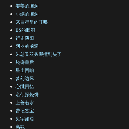
姜姜的脑洞
小蝶的脑洞
来自星星的呼唤
BS的脑洞
行走阴阳
阿器的脑洞
朱总又双叒叕撞到头了
烧饼皇后
星尘回响
梦幻边际
心跳回忆
名侦探烧饼
上善若水
曹记鉴宝
见字如晤
离魂