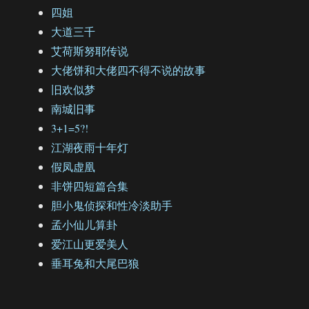
四姐
大道三千
艾荷斯努耶传说
大佬饼和大佬四不得不说的故事
旧欢似梦
南城旧事
3+1=5?!
江湖夜雨十年灯
假凤虚凰
非饼四短篇合集
胆小鬼侦探和性冷淡助手
孟小仙儿算卦
爱江山更爱美人
垂耳兔和大尾巴狼