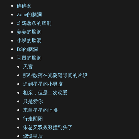
碎碎念
Zone的脑洞
炸鸡薯条的脑洞
姜姜的脑洞
小蝶的脑洞
BS的脑洞
阿器的脑洞
天官
那些散落在光阴缝隙间的片段
追到星星的小男孩
相亲，但是二次恋爱
只是爱你
来自星星的呼唤
行走阴阳
朱总又双叒叕撞到头了
烧饼皇后