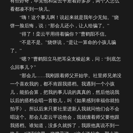
有些好奇，毕竟他和栾云平差着好多岁，两个人怎么
看都凑不到一块儿。
“嗨！这个事儿啊！说起来就是我年少无知。”烧
饼一脸后悔，说：“那会儿还小，让人给骗了。”
“得了！栾云平用得着骗你？”曹鹤阳不信。
“不是不是。”烧饼说，“是让一算命的小孩儿骗
了。”
“嗯？”曹鹤阳立马把耳朵支棱起来，问：“到底怎
么回事儿？”
“那会儿……我刚跟着师父开始学。社里师兄弟没
一个喜欢我的，都不肯跟我搭档。我遇到一个小孩
儿，能掐会算，把我的事儿说的真真的，然后他说我
以后的搭档会唱一首歌儿，叫《如果感到幸福你就拍
拍手》。所以后来只要社里进新人我就问他们会不会
唱这个。那会儿栾云平说他会，我就缠着师父要他跟
我搭档。谁知道，没多久就拆了，我跟他真说不到一