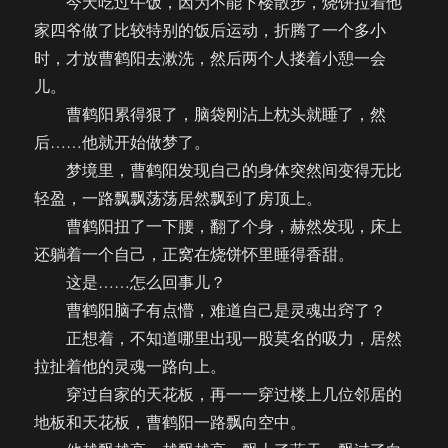
今天吃过午饭，因为不能下楼散步，烧饼拉着他
家四爷做了比较特别的饭后运动，折腾了一个多小
时，才放曹鹤阳去漱洗，然后两个人搂着小憩一会
儿。
曹鹤阳累得狠了，脑袋刚沾上枕头就睡了，然
后……他就开始做梦了。
梦境里，曹鹤阳发现自己的身体突然间变得无比
轻盈，一路飘飘荡荡居然飘到了房顶上。
曹鹤阳扭了一下腰，翻了个身，赫然发现，床上
还躺着一个自己，正窝在烧饼怀里睡得香甜。
这是……怎么回事儿？
曹鹤阳脑子有点懵，难道自己是灵魂出窍了？
正想着，不知道哪里出现一股莫名的吸力，居然
拉扯着他的灵魂一路向上。
穿过自家的天花板，再一一穿过楼上几位邻居的
地板和天花板，曹鹤阳一路飘向空中。