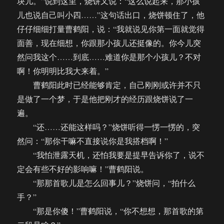
块儿。”说到这里，烧饼又说：“这么说起来，那小孩
儿也说自己叫小四……”这句话出口，烧饼顿住了，他
仔仔细细打量曹鹤阳，说：“我就说见你第一面就觉得
面善，现在细想，你跟那小孩儿还挺像的。你今儿突
然问我这个……到底……难道你是那个小孩儿？不对
啊！你明明比我大来着。”
曹鹤阳此时已经能够肯定，自己刚刚或许并不只
是做了一个梦，于是他把刚才的经历跟烧饼说了一
遍。
“还……还能这样吗？”烧饼听得一愣一愣的，突
然问：“那你干嘛不直接说你是我搭档啊！”
“我怕泄露天机，还怕我要是提早告诉你了，说不
定会有些不好的影响嘛！”曹鹤阳说。
“那那首歌儿是怎么回事儿？”烧饼问，“拍什么
手？”
“那是你傻！”曹鹤阳说，“你不想想，那首歌的第