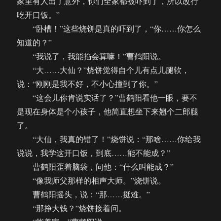
家里有人出了意外，你们全家都被吓到了，所以改行
吃开口饭。”
“卧槽！”这些烧饼是真的吓到了，“你……你怎么
知道的？”
“我说了，我能掐会算嘛！”曹鹤阳说。
“大……大仙？”烧饼觉得自个儿有点儿腿软，
说：“刚刚是我不好，不小心撞到了你。”
“这会儿你肯说实话了？”曹鹤阳看他一眼，要不
是现在身体是个小孩子，他简直想坐下来翘个二郎腿
了。
“大仙，我真的错了！”烧饼说：“那啥……你给我
说说，我学这开口饭，到底……能不能成？”
曹鹤阳歪着脑袋，问他：“什么叫能成？”
“像我师父那样的相声大师。”烧饼说。
曹鹤阳摇头，说：“那……挺难。”
“那挣大钱？”烧饼接着问。