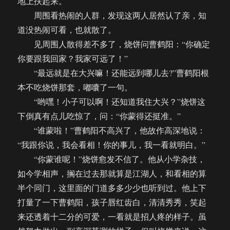
地上扶起来。
周围看热闹的人群，发现这两人居然认了亲，知
道没热闹可看，也就散了。
见周围人散得差不多了，烧饼问曹鹤阳：“你确定
你要跟我回家？我家可远了！”
“最远就是在大兴嘛！还能远到哪儿去?”曹鹤阳根
本不吃烧饼那套，嘟囔了一句。
“哟嘿！小子可以啊！还知道我住大兴？”烧饼这
下倒真有点儿吃惊了，问：“你蒙得还挺准。”
“谁蒙啦！”曹鹤阳不高兴了，他故作高深地说：
“我跟你说，我会看相！你的事儿，我一看就明白。”
“你蒙谁呢！”烧饼愈发不信了。他从小学杂技，
如今学相声，搁在过去那就算是江湖人，和看相的算
半个同门，这里面的门道多多少少也听到过。他上下
打量了一下曹鹤阳，孩子唇红齿白，清清秀秀，笑起
来还透着十二分的可爱，一看就是招人疼的样子。虽