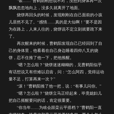
“诶……”曹鹤阳刚想说不对，没想到身体再一次
飘飘忽忽地向上，没多久就离开了地面。
烧饼再回头的时候，发现刚刚在自己面前的小孩
儿居然不见了。“感情……真的是大仙啊！”要不是因
为在路上，人来人往的，烧饼说不定立刻就要跪下来
了。
再次醒来的时候，曹鹤阳发现自己已经回到了自
己的身体里，他看着在自己身边睡着四仰八叉的烧
饼，忍不住推了他一下，把他推醒。
“嗯？怎么啦？”烧饼迷迷糊糊的，见曹鹤阳似乎
有话想说又有些难以启齿，问：“怎么阿四，觉得运动
量不足，打算再来一次？”
“滚！”曹鹤阳推了他一把，说：“有事儿问你。”
“嗯？怎么啦？”烧饼立马正经起来，毕竟媳妇儿
把自己摇醒要问的话，肯定很重要。
“你当年……为啥会跟栾云平搭档？”曹鹤阳一直