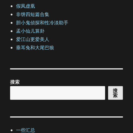
假凤虚凰
非饼四短篇合集
胆小鬼侦探和性冷淡助手
孟小仙儿算卦
爱江山更爱美人
垂耳兔和大尾巴狼
搜索
搜
索
一些汇总