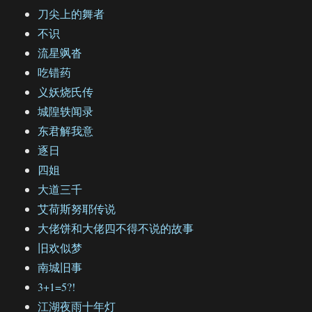
刀尖上的舞者
不识
流星飒沓
吃错药
义妖烧氏传
城隍轶闻录
东君解我意
逐日
四姐
大道三千
艾荷斯努耶传说
大佬饼和大佬四不得不说的故事
旧欢似梦
南城旧事
3+1=5?!
江湖夜雨十年灯