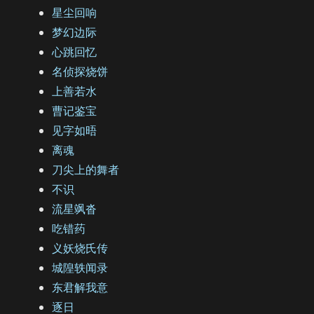
星尘回响
梦幻边际
心跳回忆
名侦探烧饼
上善若水
曹记鉴宝
见字如晤
离魂
刀尖上的舞者
不识
流星飒沓
吃错药
义妖烧氏传
城隍轶闻录
东君解我意
逐日