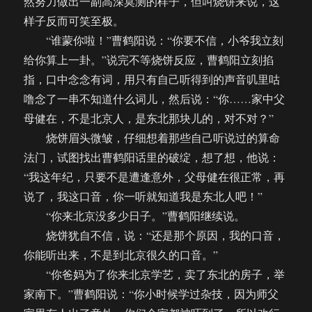
然努力做出一副高深莫测的样子，但叫烧饼来说，这
样子反而可笑至极。
“谁蒙你啦！”曹鹤阳说：“你要不信，小爷我立刻
给你算上一卦。”说完不等烧饼反应，曹鹤阳立刻掐
指，口中念念有词，用只有自己听得到的声音叽里咕
噜念了一串不知道什么词儿，然后说：“你……家中父
母健在，不是北京人，是东北那块儿的，对不对？”
烧饼眉头微皱，仔细想着那些自己听说过的算命
法门，试图找出曹鹤阳话里的破绽，想了想，他说：
“我这年纪，只要不是遭逢意外，父母健在很正常，再
说了，我这口音，你一听就知道我是东北人吧！”
“你来北京没多少日子。”曹鹤阳继续说。
烧饼犹自不信，说：“还是那个原因，我的口音，
你能听出来，不是到北京很久的口音。”
“你爸妈为了你来北京学艺，卖了东北的房子，举
家南下。”曹鹤阳说：“你小时候学过杂技，因为师父