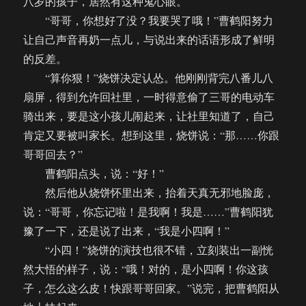
八岁的孩子，居然有这种鬼心眼。
“哥哥，你想好了没？我要哭了哦！”曹鹤阳努力
让自己声音再奶一点儿，与说出来的话语形成了鲜明
的反差。
“算你狠！”烧饼决定认怂。他刚刚背完八番儿八
扇屏，得到允许回社里，一时得意偷了三哥的电动车
骑出来，要是这小孩儿闹起来，让社里知道了，自己
肯定又要被叫家长。想到这里，烧饼说：“那……你跟
哥哥回去？”
曹鹤阳点头，说：“好！”
然后他从烧饼怀里出来，抬着天真无邪地脸庞，
说：“哥哥，你忘记啦！是我啊！我是……”曹鹤阳犹
豫了一下，还是说了出来，“我是小四啊！”
“小四！”烧饼的演技也很不错，立刻装出一副恍
然大悟的样子，说：“哦！对的，是小四啊！你这孩
子，怎么这么皮！快跟哥哥回家。”说完，把曹鹤阳从