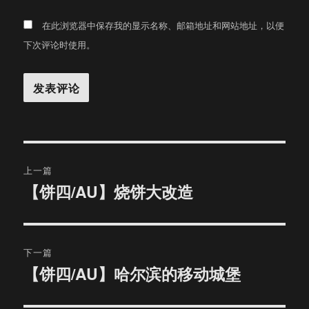
在此浏览器中保存我的显示名称、邮箱地址和网站地址，以便
下次评论时使用。
文
上一篇
章
【饼四/AU】烧饼大改造
上
篇
导
文
航
章：
下一篇
【饼四/AU】哈尔滨的移动城堡
下
篇