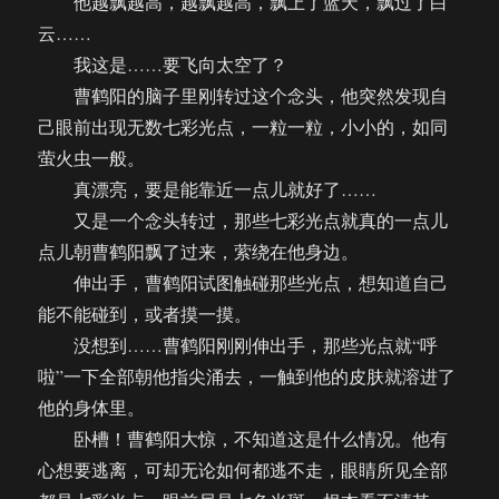
他越飘越高，越飘越高，飘上了蓝天，飘过了白
云……
我这是……要飞向太空了？
曹鹤阳的脑子里刚转过这个念头，他突然发现自
己眼前出现无数七彩光点，一粒一粒，小小的，如同
萤火虫一般。
真漂亮，要是能靠近一点儿就好了……
又是一个念头转过，那些七彩光点就真的一点儿
点儿朝曹鹤阳飘了过来，萦绕在他身边。
伸出手，曹鹤阳试图触碰那些光点，想知道自己
能不能碰到，或者摸一摸。
没想到……曹鹤阳刚刚伸出手，那些光点就“呼
啦”一下全部朝他指尖涌去，一触到他的皮肤就溶进了
他的身体里。
卧槽！曹鹤阳大惊，不知道这是什么情况。他有
心想要逃离，可却无论如何都逃不走，眼睛所见全部