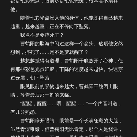
都是七彩光点，眼前尽是七色光斑，根本看不清其
他。
随着七彩光点没入他的身体，他能觉得自己越来
越重，越来越重，正在不停向下坠落。
我岂不是要摔死了？
曹鹤阳的脑海中闪过这样一个念头。然后他突然
想到，摔死了……是不是梦就醒了？
越想越觉得有道理，曹鹤阳干脆放开了心神，任
何那些彩色光点汇聚，下降的速度越来越快。快速穿
过云层，朝下坠落。
眼见眼前的景物越来越大，曹鹤阳干脆闭上眼
睛，等着最后那一刻的来临。
“醒醒，醒醒……喂，醒醒……”一个声音叫道，
有几分熟悉。
曹鹤阳睁开眼睛，眼前是一个长满雀斑的大脸，
虽然青涩稚嫩，但曹鹤阳无比肯定，那个人是烧饼，