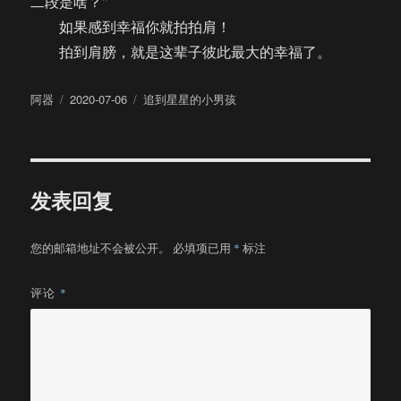
二段是啥？”
如果感到幸福你就拍拍肩！
拍到肩膀，就是这辈子彼此最大的幸福了。
作
发
分
阿器
2020-07-06
追到星星的小男孩
者
布
类
于
发表回复
您的邮箱地址不会被公开。
必填项已用
*
标注
评论
*