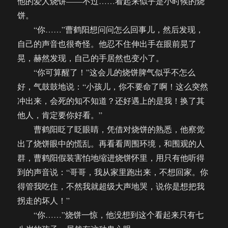
他的爱人烧饼——不过……看起来似乎是小时候的烧
饼。
“你……”曹鹤阳想问问怎么回事儿，然后发现，
自己的声音也很奇怪。他忍不住伸出手在眼前晃了
晃，赫然发现，自己的手居然也变小了。
“你可算醒了！”这会儿的烧饼脾气似乎不怎么
好，气鼓鼓地说：“小孩儿，你不要命了啊！这么突然
冲出来，会死的知不知道？还好遇上的是我！换了其
他人，肯定要你好看。”
曹鹤阳眨了眨眼睛，凭借对烧饼的熟悉，他察觉
出了烧饼眼中的慌乱。再看看周围环境，和围观的人
群，曹鹤阳假装害怕地缩进烧饼怀里，用只有他听得
到的声音说：“哥哥，我从家里跑出来，不想回家。你
得管我吃住，不然我就超级大声地哭，说你是想把我
拐走的坏人！”
“你……”烧饼一惊，他没想到这个看起来只有七