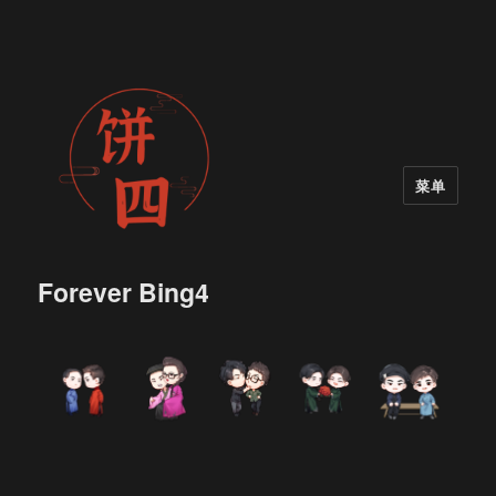
菜单
Forever Bing4