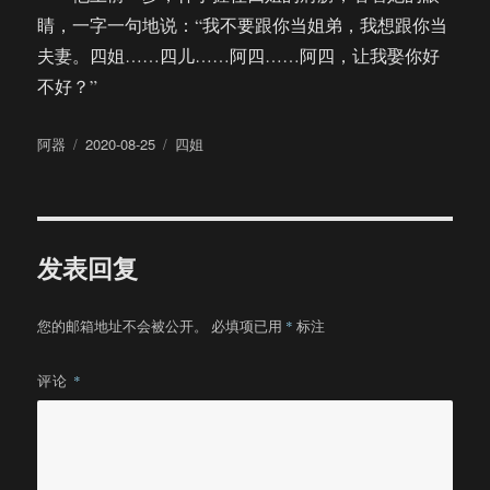
睛，一字一句地说：“我不要跟你当姐弟，我想跟你当
夫妻。四姐……四儿……阿四……阿四，让我娶你好
不好？”
作
发
分
阿器
2020-08-25
四姐
者
布
类
于
发表回复
您的邮箱地址不会被公开。
必填项已用
*
标注
评论
*