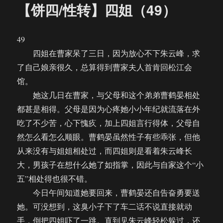
【饼四/性转】四姐（49）
49
四姐在曹家呆了三日，因为放心不下朱云峰，求
了自己娘亲很久，总算得到曹家夫人首肯回松江会
馆。
她这几日在曹家，与父母和这个弟弟曹鹤晏相处
都甚是相得。父母是因为心疼她小小年纪就流落在外
吃了不少苦，心下愧疚，加上四姐言行得体，父母自
然怎么看怎么顺眼。曹鹤晏虽然性子有些乖张，但他
从来没有与姐姐相处过，而四姐则是看着朱云峰长
大，男孩子在想什么她了如指掌，因此与自家这个“小
五”相处得也很不错。
今日午间知道她要回来，曹鹤晏还自告奋勇要送
她。可没想到，这臭小子下了车二话不说直接就动
手，倒把四姐吓了一跳。直到见朱云峰轻松躲过，还