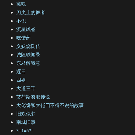
离魂
刀尖上的舞者
不识
流星飒沓
吃错药
义妖烧氏传
城隍轶闻录
东君解我意
逐日
四姐
大道三千
艾荷斯努耶传说
大佬饼和大佬四不得不说的故事
旧欢似梦
南城旧事
3+1=5?!