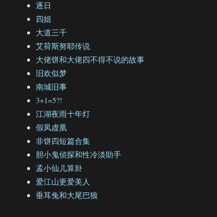
逐日
四姐
大道三千
艾荷斯努耶传说
大佬饼和大佬四不得不说的故事
旧欢似梦
南城旧事
3+1=5?!
江湖夜雨十年灯
假凤虚凰
非饼四短篇合集
胆小鬼侦探和性冷淡助手
孟小仙儿算卦
爱江山更爱美人
垂耳兔和大尾巴狼