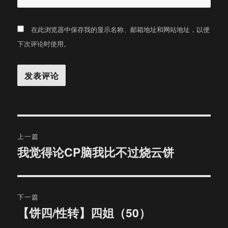
在此浏览器中保存我的显示名称、邮箱地址和网站地址，以便
下次评论时使用。
文
上一篇
章
我觉得论CP脑我比不过烧云饼
上
篇
导
文
航
章：
下一篇
【饼四/性转】四姐（50）
下
篇