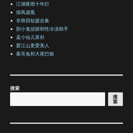
江湖夜雨十年灯
假凤虚凰
非饼四短篇合集
胆小鬼侦探和性冷淡助手
孟小仙儿算卦
爱江山更爱美人
垂耳兔和大尾巴狼
搜索
搜
索