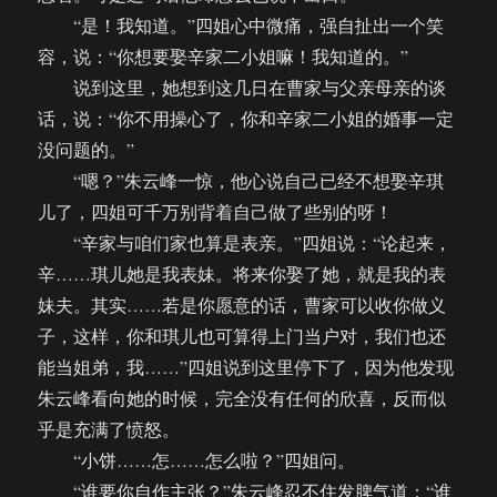
“是！我知道。”四姐心中微痛，强自扯出一个笑
容，说：“你想要娶辛家二小姐嘛！我知道的。”
说到这里，她想到这几日在曹家与父亲母亲的谈
话，说：“你不用操心了，你和辛家二小姐的婚事一定
没问题的。”
“嗯？”朱云峰一惊，他心说自己已经不想娶辛琪
儿了，四姐可千万别背着自己做了些别的呀！
“辛家与咱们家也算是表亲。”四姐说：“论起来，
辛……琪儿她是我表妹。将来你娶了她，就是我的表
妹夫。其实……若是你愿意的话，曹家可以收你做义
子，这样，你和琪儿也可算得上门当户对，我们也还
能当姐弟，我……”四姐说到这里停下了，因为他发现
朱云峰看向她的时候，完全没有任何的欣喜，反而似
乎是充满了愤怒。
“小饼……怎……怎么啦？”四姐问。
“谁要你自作主张？”朱云峰忍不住发脾气道：“谁