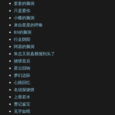
姜姜的脑洞
只是爱你
小蝶的脑洞
来自星星的呼唤
BS的脑洞
行走阴阳
阿器的脑洞
朱总又双叒叕撞到头了
烧饼皇后
星尘回响
梦幻边际
心跳回忆
名侦探烧饼
上善若水
曹记鉴宝
见字如晤