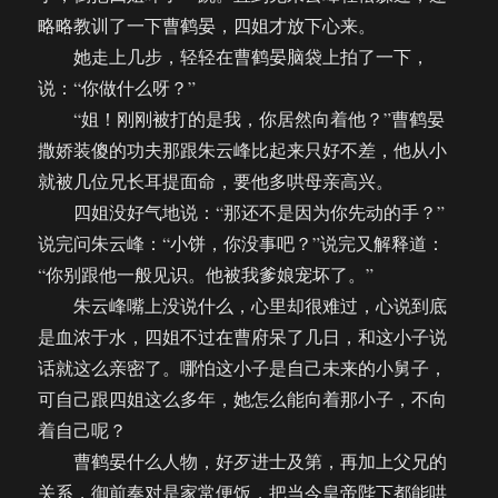
略略教训了一下曹鹤晏，四姐才放下心来。
她走上几步，轻轻在曹鹤晏脑袋上拍了一下，
说：“你做什么呀？”
“姐！刚刚被打的是我，你居然向着他？”曹鹤晏
撒娇装傻的功夫那跟朱云峰比起来只好不差，他从小
就被几位兄长耳提面命，要他多哄母亲高兴。
四姐没好气地说：“那还不是因为你先动的手？”
说完问朱云峰：“小饼，你没事吧？”说完又解释道：
“你别跟他一般见识。他被我爹娘宠坏了。”
朱云峰嘴上没说什么，心里却很难过，心说到底
是血浓于水，四姐不过在曹府呆了几日，和这小子说
话就这么亲密了。哪怕这小子是自己未来的小舅子，
可自己跟四姐这么多年，她怎么能向着那小子，不向
着自己呢？
曹鹤晏什么人物，好歹进士及第，再加上父兄的
关系，御前奏对是家常便饭，把当今皇帝陛下都能哄