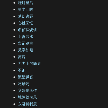
烧饼皇后
星尘回响
梦幻边际
心跳回忆
名侦探烧饼
上善若水
曹记鉴宝
见字如晤
离魂
刀尖上的舞者
不识
流星飒沓
吃错药
义妖烧氏传
城隍轶闻录
东君解我意