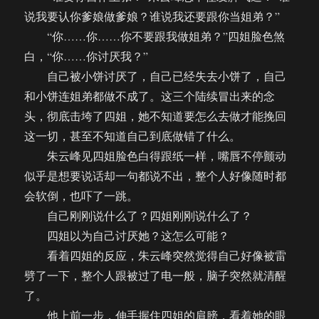
说我要认你爹娘做爹娘？谁说我还要跟你当姐弟？”
“你……你……你不要跟我做姐弟？”四姐脸色煞
白，“你……你讨厌我？”
自己被小饼讨厌了，自己已经失去小饼了，自己
和小饼连姐弟都做不成了。这三个陆续冒出来的念
头，彻底击垮了四姐，她不知道要怎么去做才能挽回
这一切，甚至不知道自己到底做错了什么。
朱云峰见四姐脸色白得跟纸一样，嘴唇不停颤动
似乎是想要说话却一句都说不出，整个人好像随时都
会软倒，也吓了一跳。
自己刚刚说什么了？四姐刚刚说什么了？
四姐以为自己讨厌她？这怎么可能？
看着四姐的反应，朱云峰突然觉得自己好像被雷
劈了一下，整个人跟被过了电一般，脑子突然就清醒
了。
他上前一步，伸手握住四姐的肩膀，看着她的眼