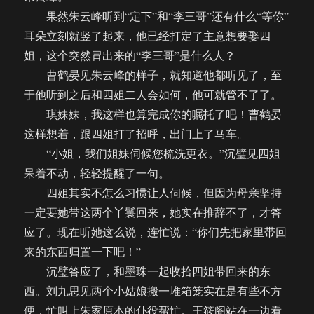
果然朱云峰听到“定下”和“李三哥”还有什么“等你”
耳朵立刻就竖了起来，他已经打定了主意想要娶四
姐，这个突然冒出来的“李三哥”是什么人？
曹鹤晏见朱云峰的样子，就知道他都听见了，至
于他听到之后和四姐二人会如何，他可就管不了了。
琪妹妹，我这样也算完成你的嘱托了吧！曹鹤晏
这样想着，跟四姐打了招呼，出门上了马车。
“小姐，我们姐妹伺候您梳洗更衣。”沉璧见四姐
呆着不动，轻轻提醒了一句。
四姐其实不怎么习惯让人伺候，但因为母亲坚持
一定要她带这两个丫鬟回来，她实在推辞不了，才答
应了。现在听她这么说，连忙说：“你们先把家里带回
来的东西归置一下吧！”
沉璧答应了，和墨珠一起收拾四姐带回来的东
西。刘九思见两个小姑娘搬一堆箱笼实在是有些不方
便，忙叫上朱家原本的仆役帮忙。王筱阁站在一边看