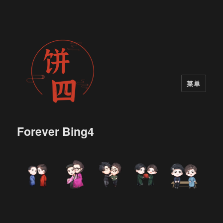
菜单
Forever Bing4