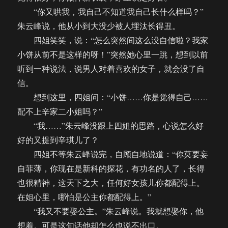
“你又哄我，我自己不知道我自己长什么样吗？”
朱云峰说，他从小到大没少被人埋汰长得丑。
四姐笑笑，说：“怎么突然间这么没自信啦？我家
小饼从前不是这样的呀！”突然她心里一跳，想到以前
听到一种说法，说男人对着喜欢的女子，就会没了自
信。
想到这里，四姐问：“小饼……你是觉得自己……
配不上辛家二小姐吗？”
“我……”朱云峰没跟上四姐的思路，心说怎么好
好的又提到辛琪儿了？
四姐不等朱云峰说完，自顾自地说道：“你莫要妄
自菲薄，你现在是新科的探花，有功名的人了，长得
也很精神，这天下之大，任何好女孩儿你都配得上。
在姐心里，哪怕是公主你都配得上。”
“我又不要娶公主。”朱云峰说。我就想娶你，他
想着。可是这句话他却怎么也说不出口。