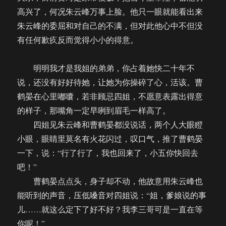
高兴了，何况朱云峰万事上脸。他只一眼就能看出来
朱云峰的委屈和对自己的不满，但对此他心中不但没
有任何歉疚反而觉得小小的得意。
明明我才是我姐的弟弟，你占着她快二十年不
说，还没有好好待她，让她为你操碎了心，活该。曹
鹤晏在心里嘟囔，若非顾忌四姐，不愿意表露出得意
的样子，那嘴角一定早咧到眉毛一样高了。
四姐见朱云峰和曹鹤晏都没说话，两个人大眼瞪
小眼，眼睛里莫名有火花闪过，叹口气，推了曹鹤晏
一下，说：“行了行了，我也回来了，小五你快回去
吧！”
曹鹤晏点点头，身子却不动，他故意用朱云峰也
能听到的声音，压低嗓音对四姐说：“姐，爹娘说的事
儿……就这么定下了好不好？我李三哥可是一直在等
你呢！”