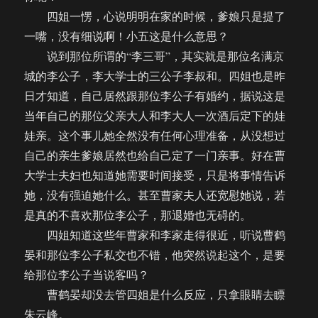
四姐一愣，心说明明在家的时候，爹娘只是提了
一嘴，没有细说啊！小五这是什么意思？
说到那位所谓的“李三哥”，其实就是那位名满京
城的李公子，李大学士的三公子李叔和。四姐也是昨
日才知道，自己居然跟那位李公子有婚约，据说这是
当年自己的那位父亲大人和李大人一次酒后定下的娃
娃亲。这个事儿她全然没有任何心理准备，从没想过
自己的亲生爹娘居然也给自己定了一门亲事。好在曹
大学士夫妇也知道她需要时间接受，只是将事情告诉
她，没有强迫她什么。甚至曹家夫人还宽慰她说，若
是真的不喜欢那位李公子，那退婚也无碍的。
四姐知道这些年曹家和李家走得很近，听说曹鹤
晏和那位李公子私交也不错，他突然说起这个，是要
给那位李公子当说客吗？
曹鹤晏却没去管四姐是什么反应，只拿眼睛去瞟
朱云峰。