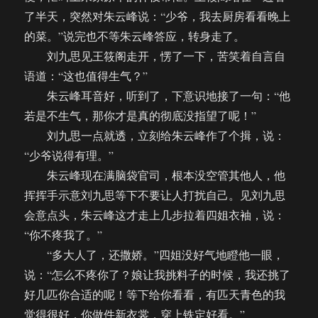
了半天，突然对朱云峰说：“少爷，我去厨房看看晚上
的菜。”说完也不等朱云峰答应，转身走了。
刘九思见王筱阁走开，愣了一下，苦笑着自言自
语道：“这也值得生气？”
朱云峰耳音好，听到了，下意识地接了一句：“他
若是不生气，那你才是真的彻底没指望了呢！”
刘九思一点就透，立刻给朱云峰作了个揖，说：
“少爷说得有理。”
朱云峰现在满脑袋官司，根本没空管其他人，他
挥挥手示意刘九思等下不要让人打扰自己。见刘九思
会意点头，朱云峰这才走上几步拉着四姐衣袖，说：
“你不疼我了。”
“多大人了，还撒娇。”四姐没好气地瞪他一眼，
说：“怎么不疼你了？娘让我挑料子的时候，我还挑了
好几匹你合适的呢！等下给你看看，有匹天青色的我
觉得很好，你做件新衣裳，穿上铁定好看。”