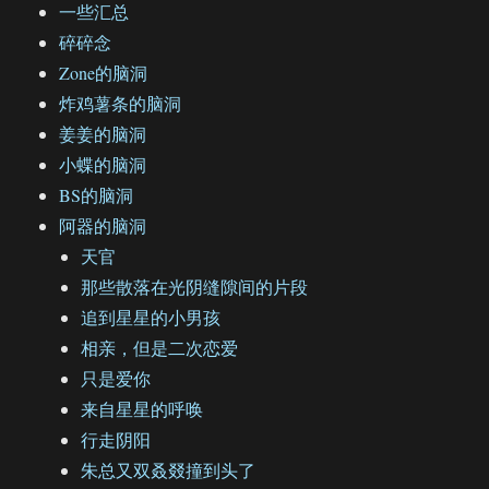
一些汇总
碎碎念
Zone的脑洞
炸鸡薯条的脑洞
姜姜的脑洞
小蝶的脑洞
BS的脑洞
阿器的脑洞
天官
那些散落在光阴缝隙间的片段
追到星星的小男孩
相亲，但是二次恋爱
只是爱你
来自星星的呼唤
行走阴阳
朱总又双叒叕撞到头了