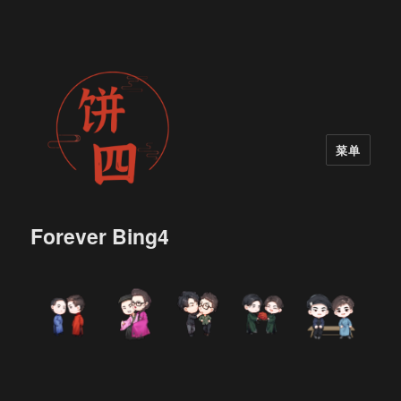
菜单
Forever Bing4