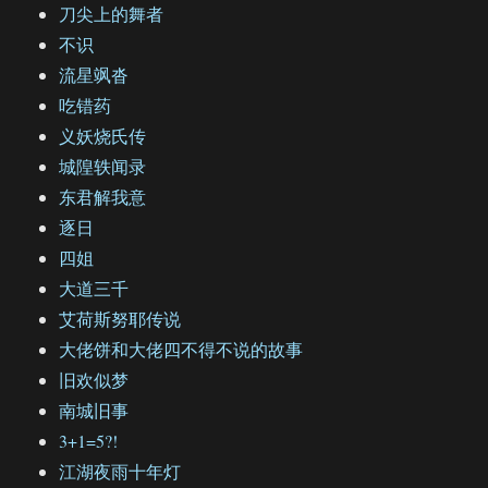
刀尖上的舞者
不识
流星飒沓
吃错药
义妖烧氏传
城隍轶闻录
东君解我意
逐日
四姐
大道三千
艾荷斯努耶传说
大佬饼和大佬四不得不说的故事
旧欢似梦
南城旧事
3+1=5?!
江湖夜雨十年灯