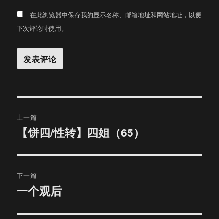
在此浏览器中保存我的显示名称、邮箱地址和网站地址，以便
下次评论时使用。
文
上一篇
章
【饼四/性转】四姐（65）
上
篇
导
文
航
章：
下一篇
一个观后
下
篇
文