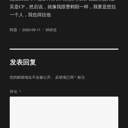
宾是CP，然后说，就像我跟曹鹤阳一样，我要是想拉
一个人，我也得拉他
作
发
分
阿器
2020-09-11
碎碎念
者
布
类
于
发表回复
您的邮箱地址不会被公开。
必填项已用
*
标注
评论
*