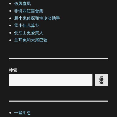
假凤虚凰
非饼四短篇合集
胆小鬼侦探和性冷淡助手
孟小仙儿算卦
爱江山更爱美人
垂耳兔和大尾巴狼
搜索
搜
索
一些汇总