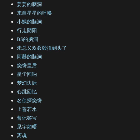
姜姜的脑洞
来自星星的呼唤
小蝶的脑洞
行走阴阳
BS的脑洞
朱总又双叒叕撞到头了
阿器的脑洞
烧饼皇后
星尘回响
梦幻边际
心跳回忆
名侦探烧饼
上善若水
曹记鉴宝
见字如晤
离魂