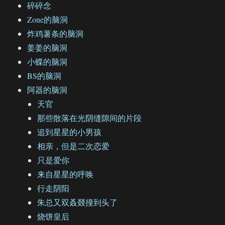
碎碎念
Zone的脑洞
炸鸡薯条的脑洞
姜姜的脑洞
小蝶的脑洞
BS的脑洞
阿器的脑洞
天官
那些散落在光阴缝隙间的片段
追到星星的小男孩
相亲，但是二次恋爱
只是爱你
来自星星的呼唤
行走阴阳
朱总又双叒叕撞到头了
烧饼皇后