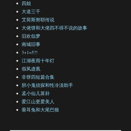
四姐
大道三千
艾荷斯努耶传说
大佬饼和大佬四不得不说的故事
旧欢似梦
南城旧事
3+1=5?!
江湖夜雨十年灯
假凤虚凰
非饼四短篇合集
胆小鬼侦探和性冷淡助手
孟小仙儿算卦
爱江山更爱美人
垂耳兔和大尾巴狼