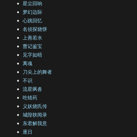
星尘回响
梦幻边际
心跳回忆
名侦探烧饼
上善若水
曹记鉴宝
见字如晤
离魂
刀尖上的舞者
不识
流星飒沓
吃错药
义妖烧氏传
城隍轶闻录
东君解我意
逐日