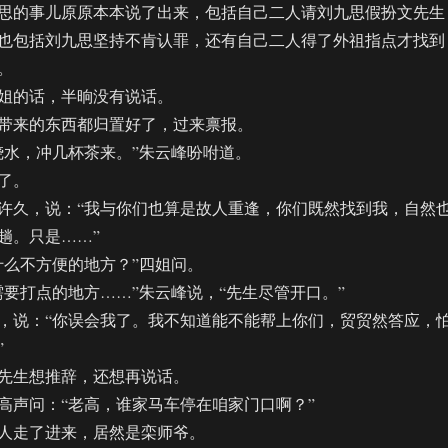
的事儿原原本本说了出来，包括自己二人请刘九思假扮文先生
也包括刘九思坚持不肯认罪，还有自己二人得了外祖指点才找到
。
的话，半晌没有说话。
来的东西都归置好了，过来禀报。
水，冲几杯茶来。”朱云峰吩咐道。
了。
久，说：“我与你们也算是故人重逢，你们既然找到我，自然
趟。只是……”
么不方便的地方？”四姐问。
打点的地方……”朱云峰说，“先生尽管开口。”
说：“你误会我了。我不知道能不能帮上你们，贸贸然答应，
”
生想推辞，还想再说话。
声问：“老高，谁家马车停在咱家门口啊？”
走了进来，居然是栾师爷。