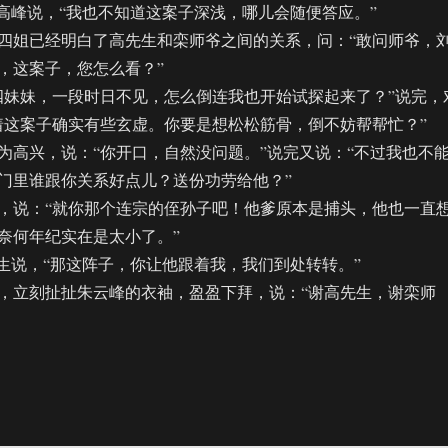
峰说，“我也不知道这案子深浅，哪儿会随便答应。”
姐已经明白了高先生和栾师爷之间的关系，问：“敢问师爷，
，这案子，您怎么看？”
妹妹，一段时日不见，怎么倒连我也开始试探起来了？”说完，
着这案子确实有些玄虚。你要是想松松筋骨，倒不妨帮帮忙？”
兴，说：“你开口，自然没问题。”说完又说：“不过我也不
门里谁跟你关系好点儿？送份功劳给他？”
说：“就你那个连宗的侄孙子吧！他爹原本是捕头，他也一直
奈何年纪实在是太小了。”
说，“那这阵子，你让他跟着我，我们到处转转。”
立刻扯扯朱云峰的衣袖，盈盈下拜，说：“谢高先生，谢栾师