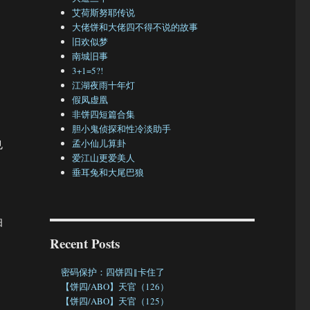
艾荷斯努耶传说
大佬饼和大佬四不得不说的故事
旧欢似梦
南城旧事
3+1=5?!
江湖夜雨十年灯
假凤虚凰
非饼四短篇合集
胆小鬼侦探和性冷淡助手
也
孟小仙儿算卦
爱江山更爱美人
垂耳兔和大尾巴狼
怕
Recent Posts
密码保护：四饼四‖卡住了
【饼四/ABO】天官（126）
【饼四/ABO】天官（125）