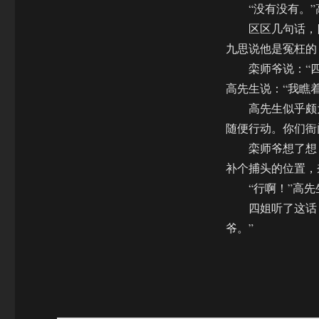
“没有没有。”高
区区几句话，四
九思说他是冤枉的
栾师爷说：“四
高先生说：“我瞧
高先生似乎颇为高
随便行动。你们衙
栾师爷想了想，
补个捕头的位置，
“行啊！”高先生
四姐听了这话，
爷。”