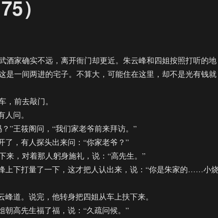
75）
酒家确实不远，离开衙门却更近。朱云峰和四姐按照打听的地
这是一间两进的宅子。不算大，可能住在这里，却不是光有钱就
，前去敲门。
有人问。
”王筱阁问，“我们家老爷前来拜访。”
了，有人探头出来问：“你家老爷？”
来，对着那人躬身施礼，说：“高先生。”
上下打量了一下，这才把人认出来，说：“你是朱家的……小
云峰道。说完，他转身把四姐从车上扶下来。
朝高先生福了福，说：“久疏问候。”