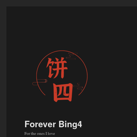
Forever Bing4
For the ones I love