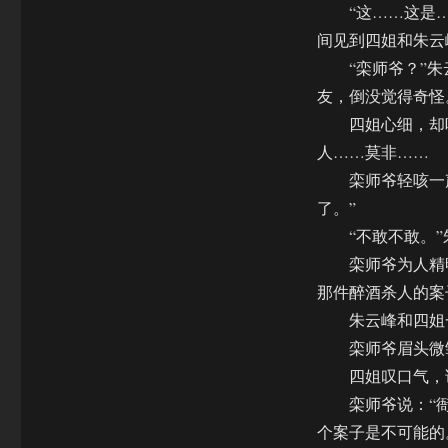
“这……这是…
间见到四姐和朱云
“栾师爷？”朱
友，倒没觉得奇怪
四姐心细，却听
人……莫非……
栾师爷轻咳一声
了。”
“不敢不敢。”
栾师爷为人精明
那件醉酒杀人的案
朱云峰和四姐一
栾师爷眉头微皱
四姐叹口气，说
栾师爷说：“衙
个案子是不可能的