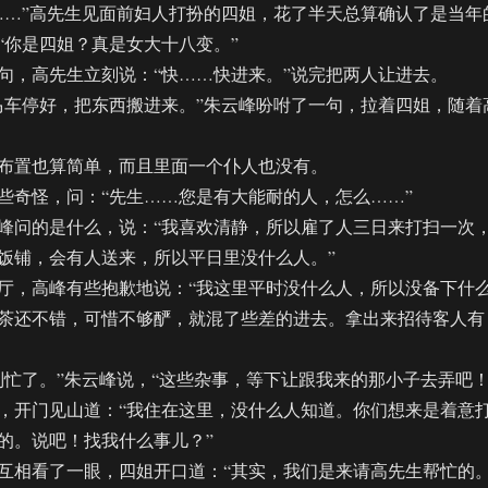
…”高先生见面前妇人打扮的四姐，花了半天总算确认了是当年
“你是四姐？真是女大十八变。”
，高先生立刻说：“快……快进来。”说完把两人让进去。
车停好，把东西搬进来。”朱云峰吩咐了一句，拉着四姐，随着
置也算简单，而且里面一个仆人也没有。
奇怪，问：“先生……您是有大能耐的人，怎么……”
问的是什么，说：“我喜欢清静，所以雇了人三日来打扫一次
饭铺，会有人送来，所以平日里没什么人。”
，高峰有些抱歉地说：“我这里平时没什么人，所以没备下什
茶还不错，可惜不够酽，就混了些差的进去。拿出来招待客人有
了。”朱云峰说，“这些杂事，等下让跟我来的那小子去弄吧！
开门见山道：“我住在这里，没什么人知道。你们想来是着意
的。说吧！找我什么事儿？”
相看了一眼，四姐开口道：“其实，我们是来请高先生帮忙的。