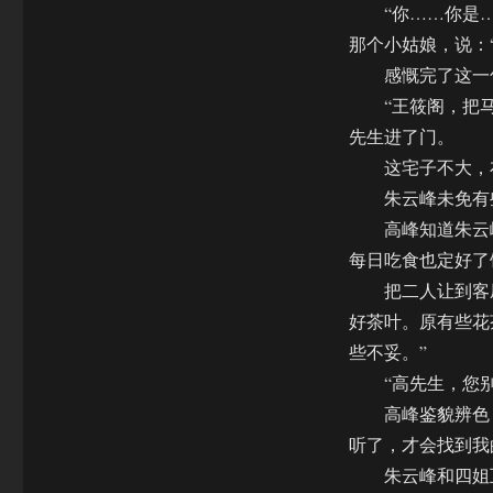
“你……你是…
那个小姑娘，说：
感慨完了这一句
“王筱阁，把马
先生进了门。
这宅子不大，布
朱云峰未免有些
高峰知道朱云峰
每日吃食也定好了
把二人让到客厅
好茶叶。原有些花
些不妥。”
“高先生，您别忙
高峰鉴貌辨色，
听了，才会找到我
朱云峰和四姐互