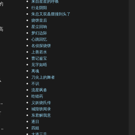
来自星星的呼唤
的
行走阴阳
朱总又双叒叕撞到头了
烧饼皇后
星尘回响
高
梦幻边际
心跳回忆
名侦探烧饼
上善若水
曹记鉴宝
，
见字如晤
离魂
刀尖上的舞者
么
不识
流星飒沓
吃错药
义妖烧氏传
”
城隍轶闻录
打
东君解我意
逐日
四姐
”
大道三千