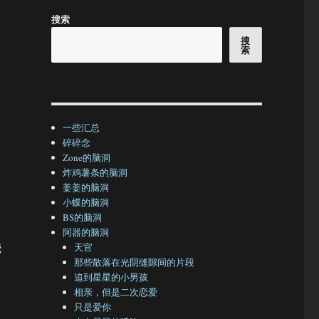
搜索
搜
索
一些汇总
碎碎念
Zone的脑洞
炸鸡薯条的脑洞
姜姜的脑洞
小蝶的脑洞
BS的脑洞
阿器的脑洞
烧
天官
那些散落在光阴缝隙间的片段
追到星星的小男孩
相亲，但是二次恋爱
只是爱你