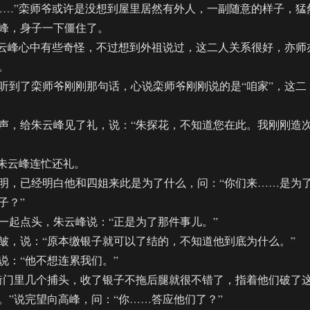
…”栾师爷或许是没想到屋里居然有外人，一副随意的样子，猛
峰，身子一下僵住了。
云峰心中有些奇怪，不过想到外祖说过，这二人关系很好，亦师
。
到了栾师爷刚刚那句话，心说栾师爷刚刚说的是“咱家”，这二
，给朱云峰见了礼，说：“朱探花，不知道您在此。我刚刚造
朱云峰连忙还礼。
，已经明白他和四姐来此是为了什么，问：“你们来……是为
子？”
起点头，朱云峰说：“正是为了那件事儿。”
，说：“原本缴银子就可以了结的，不知道他到底为什么。”
：“他不想连累我们。”
门里几个捕头，收了银子不拖后腿就很不错了，指着他们破了
。”说完望向高峰，问：“你……答应他们了？”