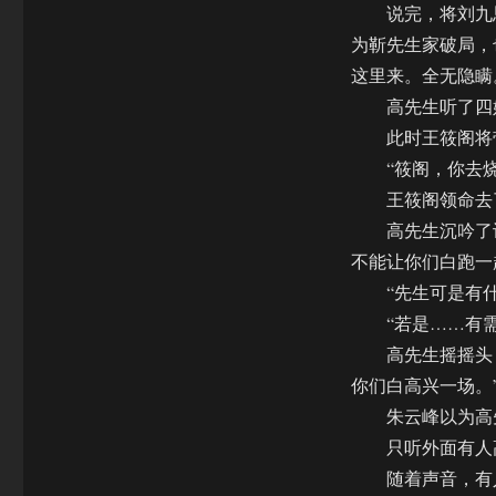
说完，将刘九思
为靳先生家破局，
这里来。全无隐瞒
高先生听了四姐
此时王筱阁将带
“筱阁，你去烧
王筱阁领命去
高先生沉吟了许
不能让你们白跑一
“先生可是有什
“若是……有需要
高先生摇摇头，
你们白高兴一场。
朱云峰以为高先
只听外面有人高
随着声音，有人