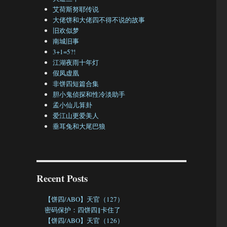
艾荷斯努耶传说
大佬饼和大佬四不得不说的故事
旧欢似梦
南城旧事
3+1=5?!
江湖夜雨十年灯
假凤虚凰
非饼四短篇合集
胆小鬼侦探和性冷淡助手
孟小仙儿算卦
爱江山更爱美人
垂耳兔和大尾巴狼
Recent Posts
【饼四/ABO】天官（127）
密码保护：四饼四‖卡住了
【饼四/ABO】天官（126）