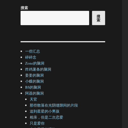
搜索
搜
索
一些汇总
碎碎念
Zone的脑洞
炸鸡薯条的脑洞
姜姜的脑洞
小蝶的脑洞
BS的脑洞
阿器的脑洞
天官
那些散落在光阴缝隙间的片段
追到星星的小男孩
相亲，但是二次恋爱
只是爱你