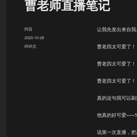
曹老师直播笔记
作
阿器
让我先发出来自我
者
发
2020-10-28
布
分
碎碎念
曹老四太可爱了！
于
类
曹老四太可爱了！
曹老四太可爱了！
真的这句我可以刷
他真的好可爱~~~55
说第一次直播，把