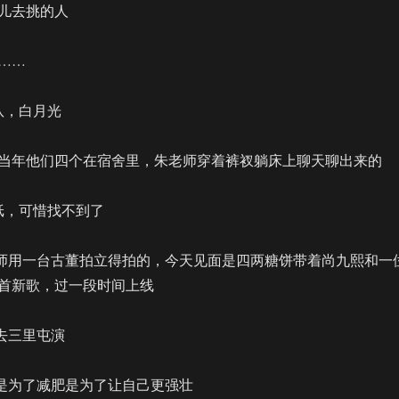
儿去挑的人
……
老五队，白月光
当年他们四个在宿舍里，朱老师穿着裤衩躺床上聊天聊出来的
纸，可惜找不到了
老师用一台古董拍立得拍的，今天见面是四两糖饼带着尚九熙和一
首新歌，过一段时间上线
四去三里屯演
不是为了减肥是为了让自己更强壮