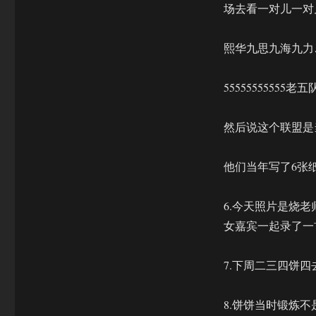
场去看一对儿一对
熙华九思九海九力
55555555555
然后说这个联盟是
他们当年写了6张
6.今天照片是烧
女嘉宾一起录了一
7.下周二三四饼
8.饼饼当时锻炼