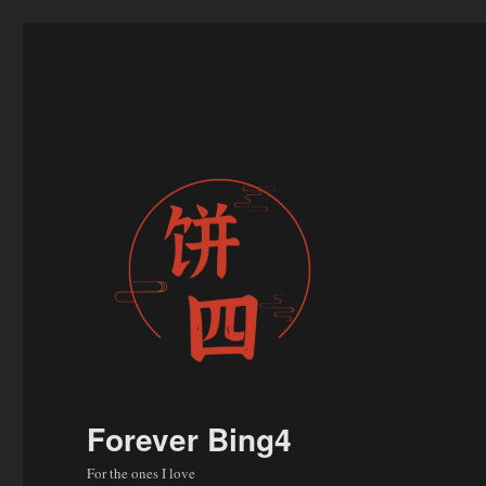
Forever Bing4
For the ones I love