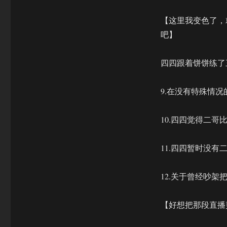
【这里我变色了，
吧】
四四跟着饼饼练了
9.在没有特殊情
10.四四觉得二哥
11.四四暂时没
12.关于曾经吵
【好想把那段直播