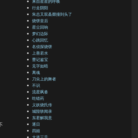
来自星星的呼唤
行走阴阳
朱总又双叒叕撞到头了
烧饼皇后
星尘回响
梦幻边际
心跳回忆
名侦探烧饼
上善若水
曹记鉴宝
见字如晤
离魂
刀尖上的舞者
不识
流星飒沓
吃错药
义妖烧氏传
城隍轶闻录
东君解我意
不
逐日
四姐
大道三千