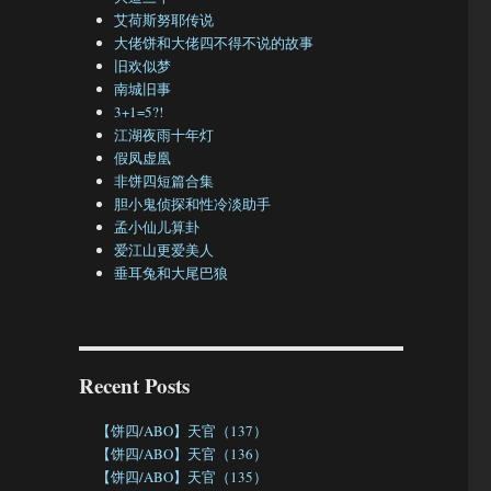
艾荷斯努耶传说
大佬饼和大佬四不得不说的故事
旧欢似梦
南城旧事
3+1=5?!
江湖夜雨十年灯
假凤虚凰
非饼四短篇合集
胆小鬼侦探和性冷淡助手
孟小仙儿算卦
爱江山更爱美人
垂耳兔和大尾巴狼
Recent Posts
【饼四/ABO】天官（137）
【饼四/ABO】天官（136）
【饼四/ABO】天官（135）