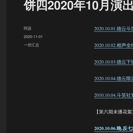
饼四2020年10月演
作
阿器
2020.10.01.德云
者
发
2020-11-01
布
分
一些汇总
2020.10.02.相
于
类
2020.10.03.德
2020.10.04.
2010.10.04.斗笑社
【第六期未播花絮
2020.10.06.晚.