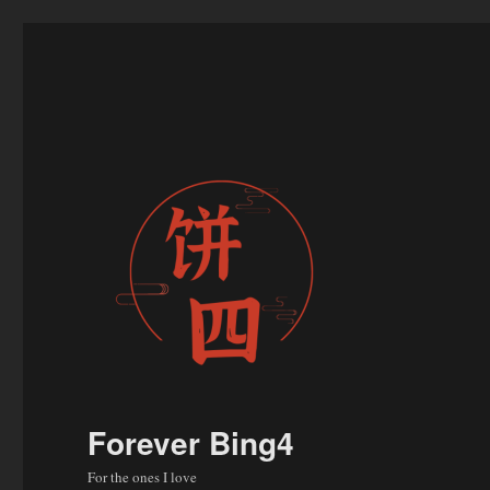
Forever Bing4
For the ones I love