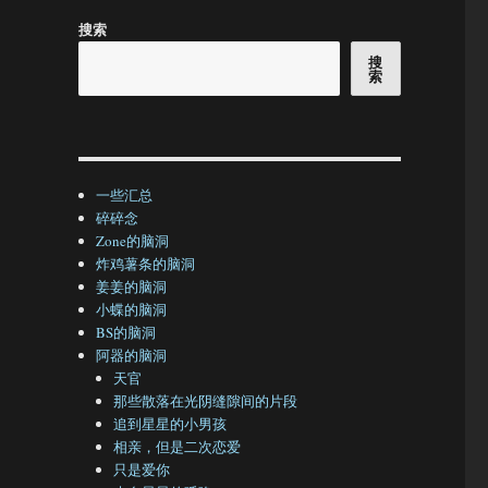
搜索
搜
索
一些汇总
碎碎念
Zone的脑洞
炸鸡薯条的脑洞
姜姜的脑洞
小蝶的脑洞
BS的脑洞
阿器的脑洞
天官
那些散落在光阴缝隙间的片段
追到星星的小男孩
相亲，但是二次恋爱
只是爱你