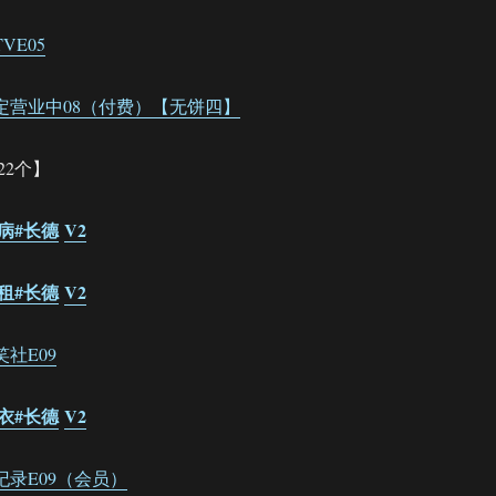
TVE05
.德云限定营业中08（付费）【无饼四】
22个】
怪治病#长德
V2
交地租#长德
V2
斗笑社E09
卖估衣#长德
V2
声全纪录E09（会员）