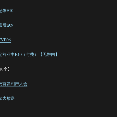
全纪录E10
下班后E09
TVE06
.德云限定营业中E10（付费）【无饼四】
10个】
斗笑社云首发相声大会
拍花絮大放送