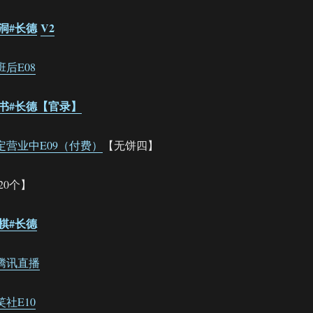
洪洋洞#长德
V2
下班后E08
.讲四书#长德【官录】
德云限定营业中E09（付费）
【无饼四】
20个】
下象棋#长德
鹤阳腾讯直播
斗笑社E10