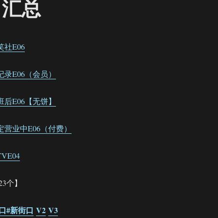
出汇总
斗笑社E06
声全纪录E06（会员）
云下班后E06【无饼】
德云限定营业中E06（付费）
TVE04
23个】
反七口#新街口
V2
V3