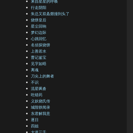
来自星星的呼唤
行走阴阳
朱总又双叒叕撞到头了
烧饼皇后
星尘回响
梦幻边际
心跳回忆
名侦探烧饼
上善若水
曹记鉴宝
见字如晤
离魂
刀尖上的舞者
不识
流星飒沓
吃错药
义妖烧氏传
城隍轶闻录
东君解我意
逐日
四姐
大道三千