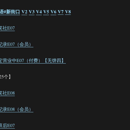
学哑语#新街口
V2
V3
V4
V5
V6
V7
V8
斗笑社E07
声全纪录E07（会员）
.德云限定营业中E07（付费）【无饼四】
25个】
斗笑社E08
声全纪录E08（会员）
下班后E07